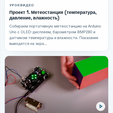
УРОК
ВИДЕО
Проект 1. Метеостанция (температура,
давление, влажность)
Собираем портативную метеостанцию на Arduino
Uno с OLED-дисплеем, барометром BMP280 и
датчиком температуры и влажности. Показания
выводятся на экра...
play_arrow