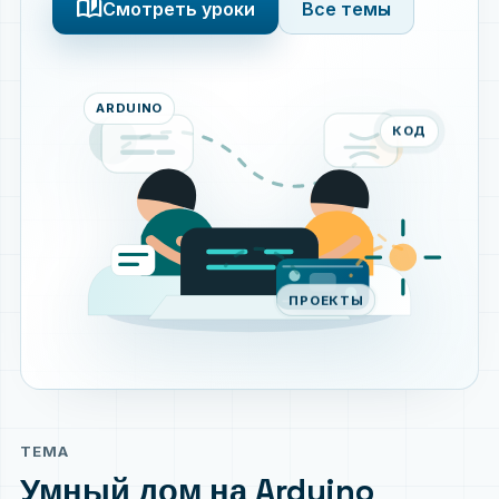
auto_stories
Смотреть уроки
Все темы
ARDUINO
КОД
ПРОЕКТЫ
ТЕМА
Умный дом на Arduino