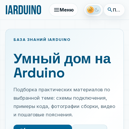
menu
search
light_mode
dark_mode
Меню
Поиск 
БАЗА ЗНАНИЙ IARDUINO
Умный дом на
Arduino
Подборка практических материалов по
выбранной теме: схемы подключения,
примеры кода, фотографии сборки, видео
и пошаговые пояснения.