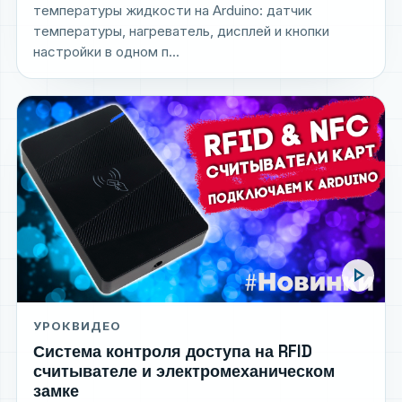
температуры жидкости на Arduino: датчик
температуры, нагреватель, дисплей и кнопки
настройки в одном п...
play_arrow
УРОК
ВИДЕО
Система контроля доступа на RFID
считывателе и электромеханическом
замке