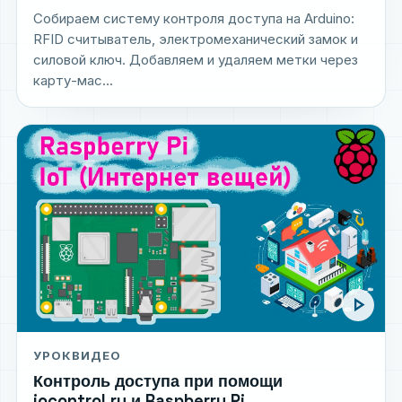
Собираем систему контроля доступа на Arduino:
RFID считыватель, электромеханический замок и
силовой ключ. Добавляем и удаляем метки через
карту-мас...
play_arrow
УРОК
ВИДЕО
Контроль доступа при помощи
iocontrol.ru и Raspberry Pi