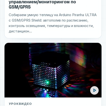
управлением/мониторингом по
GSM/GPRS
Собираем умную теплицу на Arduino Piranha ULTRA
с GSM/GPRS Shield: автополив по расписанию,
контроль освещения, температуры и влажности,
дистанцион...
play_arrow
УРОК
ВИДЕО