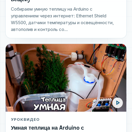
Собираем умную теплицу на Arduino с
управлением через интернет: Ethernet Shield
W5500, датчики температуры и освещённости,
автополив и контроль со...
play_arrow
УРОК
ВИДЕО
Умная теплица на Arduino с