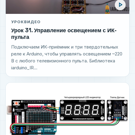
play_arrow
УРОК
ВИДЕО
Урок 31. Управление освещением с ИК-
пульта
Подключаем ИК-приёмник и три твердотельных
реле к Arduino, чтобы управлять освещением ~220
В с любого телевизионного пульта. Библиотека
iarduino_IR...