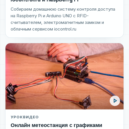
Собираем домашнюю систему контроля доступа
на Raspberry Pi и Arduino UNO с RFID-
считывателем, электромагнитным замком и
облачным сервисом iocontrol.ru
play_arrow
УРОК
ВИДЕО
Онлайн метеостанция с графиками