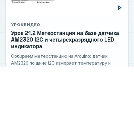
play_arrow
УРОК
ВИДЕО
Урок 21.2 Метеостанция на базе датчика
AM2320 I2C и четырехразрядного LED
индикатора
Собираем метеостанцию на Arduino: датчик
AM2320 по шине I2C измеряет температуру и
влажность, а четырёхразрядный LED индикатор
поочерёдно выводит п...