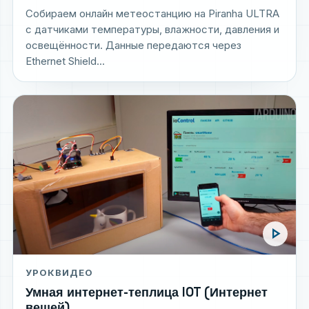
Собираем онлайн метеостанцию на Piranha ULTRA
с датчиками температуры, влажности, давления и
освещённости. Данные передаются через
Ethernet Shield...
play_arrow
УРОК
ВИДЕО
Умная интернет-теплица IOT (Интернет
вещей)