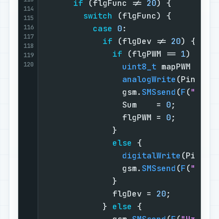
if
 (flgFunc != 
20
) {         
114
switch
 (flgFunc) {         
115
116
case
0
:                  
117
if
 (flgDev != 
20
) {    
118
if
 (flgPWM == 
1
) {   
119
120
uint8_t
 mapPWM = 
ma
analogWrite
(Pins[fl
                gsm.
SMSsend
(
F
(
"Проц
                Sum    = 
0
;        
                flgPWM = 
0
;        
              }                    
else
 {               
digitalWrite
(Pins[f
                gsm.
SMSsend
(
F
(
"Устр
              }                    
              flgDev = 
20
;         
            } 
else
 {               
              gsm.
SMSsend
(
F
(
"Что вк