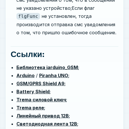
не указано устройство;Если флаг
не установлен, тогда
flgFunc
производится отправка смс уведомления
о том, что пришло ошибочное сообщение.
Ссылки:
Библиотека iarduino_GSM
;
Arduino
/
Piranha UNO
;
GSM/GPRS Shield A9
;
Battery Shield
;
Trema силовой ключ
;
Trema реле
;
Линейный привод 12В
;
Светодиодная лента 12В
;