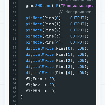
43
  gsm.
SMSsend
( 
F
(
"Инициализация про
44
// Настраиваем выво
45
46
pinMode
(Pins[
0
],   
OUTPUT
);      
47
pinMode
(Pins[
1
],   
OUTPUT
);      
48
pinMode
(Pins[
2
],   
OUTPUT
);      
49
50
pinMode
(Pins[
3
],   
OUTPUT
);      
51
pinMode
(Pins[
4
],   
OUTPUT
);      
52
53
digitalWrite
(Pins[
0
], 
LOW
);      
54
digitalWrite
(Pins[
1
], 
LOW
);      
55
digitalWrite
(Pins[
2
], 
LOW
);      
56
57
digitalWrite
(Pins[
3
], 
LOW
);      
58
digitalWrite
(Pins[
4
], 
LOW
);      
59
  flgFunc = 
20
;                    
60
61
  flgDev  = 
20
;                    
62
  flgPWM  =  
0
;                    
63
64
}                                  
65