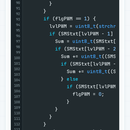
90
        }                          
91
      }                            
92
if
 (flgPWM == 
1
) {           
93
94
        lvlPWM = 
uint8_t
(
strchr
(SMS
95
if
 (SMStxt[lvlPWM - 
1
] >= 
'
96
          Sum = 
uint8_t
(SMStxt[lvlP
97
98
if
 (SMStxt[lvlPWM - 
2
] >=
99
            Sum += 
uint8_t
((SMStxt[
100
if
 (SMStxt[lvlPWM - 
3
] 
101
102
              Sum += 
uint8_t
((SMStx
103
            } 
else
104
105
if
 (SMStxt[lvlPWM - 
3
106
                flgPWM = 
0
;        
107
              }                    
108
109
          }                        
110
        }                          
111
      }                            
112
113