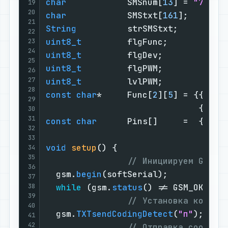
char
            SMSnum[
13
] = 
"7_ВАШ
19
20
char
            SMStxt[
161
];       
21
String
          strSMStxt;         
22
uint8_t
         flgFunc;           
23
24
uint8_t
         flgDev;            
25
uint8_t
         flgPWM;            
26
27
uint8_t
         lvlPWM;            
28
const
char
*     Func[
2
][
5
] = {{
"ВКЛ
29
                              {
"СВЕ
30
31
const
char
      Pins[]     =  {    
32
33
void
setup
()
{                     
34
35
// Инициируем GSM/G
36
  gsm.
begin
(softSerial);           
37
38
while
 (gsm.
status
() != GSM_OK) { 
39
// Установка кодиро
40
  gsm.
TXTsendCodingDetect
(
"п"
);    
41
42
// Отправка сообщен