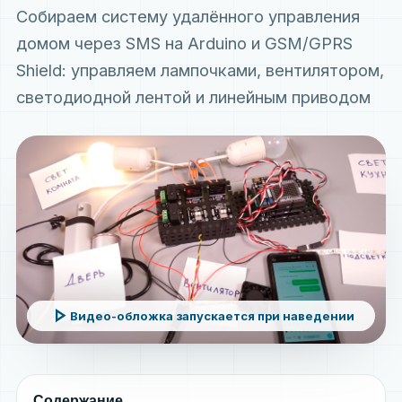
Собираем систему удалённого управления
домом через SMS на Arduino и GSM/GPRS
Shield: управляем лампочками, вентилятором,
светодиодной лентой и линейным приводом
play_arrow
Видео-обложка запускается при наведении
Содержание