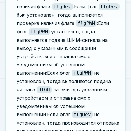
наличия флага
:Если флаг
flgDev
flgDev
был установлен, тогда выполняется
проверка наличия флага
:Если
flgPWM
флаг
установлен, тогда
flgPWM
выполняется подача ШИМ-сигнала на
вывод с указанным в сообщении
устройством и отправка смс с
уведомлением об успешном
выполнении;Если флаг
не
flgPWM
установлен, тогда выполняется подача
сигнала
на вывод с указанным
HIGH
устройством и отправка смс с
уведомлением об успешном
выполнении;Если флаг
не
flgDev
установлен, тогда производится отправка
смс уведомления о том, что в сообщении