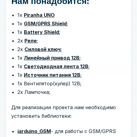
Нам понадобится:
1х
Piranha UNO
1х
GSM/GPRS Shield
;
1х
Battery Shield
;
2х
Реле
;
2х
Силовой ключ
;
1х
Линейный привод 12В
;
1х
Светодиодная лента 12В
;
1х
Источник питания 12В
;
1х Вентилятор(кулер) 12В;
2х Лампочка;
Для реализации проекта нам необходимо
установить библиотеки:
iarduino_GSM
- для работы с GSM/GPRS