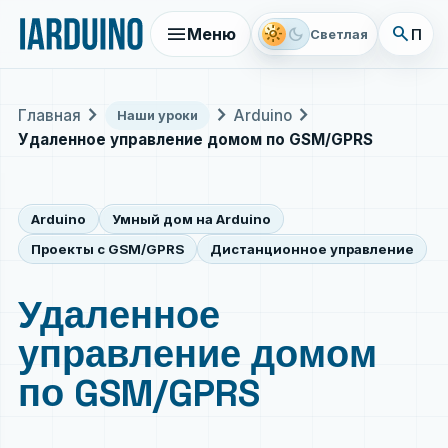
menu
search
light_mode
dark_mode
Меню
Поис
Светлая
chevron_right
chevron_right
chevron_right
Главная
Arduino
Наши уроки
Удаленное управление домом по GSM/GPRS
Arduino
Умный дом на Arduino
Проекты с GSM/GPRS
Дистанционное управление
Удаленное
управление домом
по GSM/GPRS