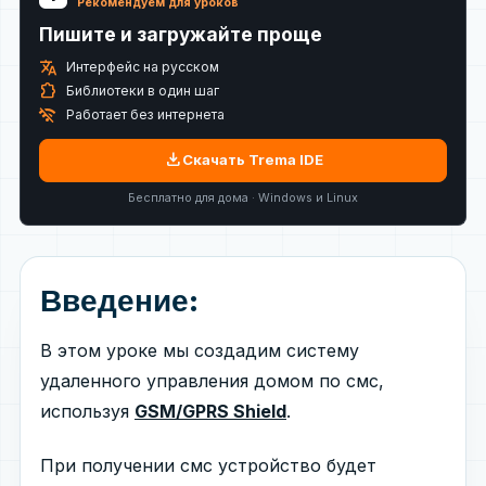
Рекомендуем для уроков
Пишите и загружайте проще
translate
Интерфейс на русском
extension
Библиотеки в один шаг
wifi_off
Работает без интернета
download
Скачать Trema IDE
Бесплатно для дома · Windows и Linux
Введение:
В этом уроке мы создадим систему
удаленного управления домом по смс,
используя
GSM/GPRS Shield
.
При получении смс устройство будет