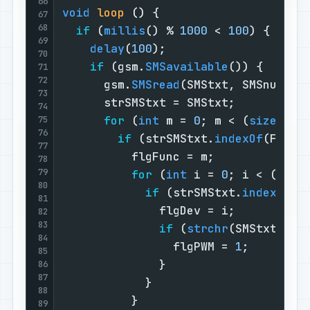
66
void
loop
()
{                     
67
68
if
 (
millis
() % 
1000
 < 
100
) {     
69
delay
(
100
);                    
70
if
 (gsm.
SMSavailable
()) {      
71
72
      gsm.
SMSread
(SMStxt, SMSnum); 
73
      strSMStxt = SMStxt;          
74
for
 (
int
 m = 
0
; m < (
sizeof
(F
75
76
if
 (strSMStxt.
indexOf
(Func[
77
          flgFunc = m;             
78
79
for
 (
int
 i = 
0
; i < (
size
80
if
 (strSMStxt.
indexOf
(F
81
              flgDev = i;          
82
83
if
 (
strchr
(SMStxt, 
'%
84
                flgPWM = 
1
;        
85
              }                    
86
87
            }                      
88
          }                        
89