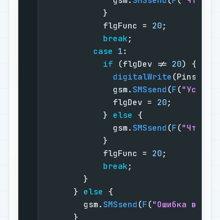
            }                      
            flgFunc = 
20
;          
break
;                 
case
1
:                  
if
 (flgDev != 
20
) {    
digitalWrite
(Pins[flg
              gsm.
SMSsend
(
F
(
"Устрой
              flgDev = 
20
;         
            } 
else
 {               
              gsm.
SMSsend
(
F
(
"Что вы
            }                      
            flgFunc = 
20
;          
break
;                 
        }                          
      } 
else
 {                     
        gsm.
SMSsend
(
F
(
"Ошибка в тек
      }                            