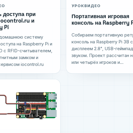
УРОК
ВИДЕО
ЕО
 доступа при
Портативная игровая
ocontrol.ru и
консоль на Raspberry P
y Pi
Собираем портативную рет
 домашнюю систему
консоль на Raspberry Pi 3B 
оступа на Raspberry Pi и
дисплеем 2.8", USB-геймпа
O с RFID-считывателем,
звуком. Проект рассчитан н
гнитным замком и
или четырёх игроков и...
ервисом iocontrol.ru