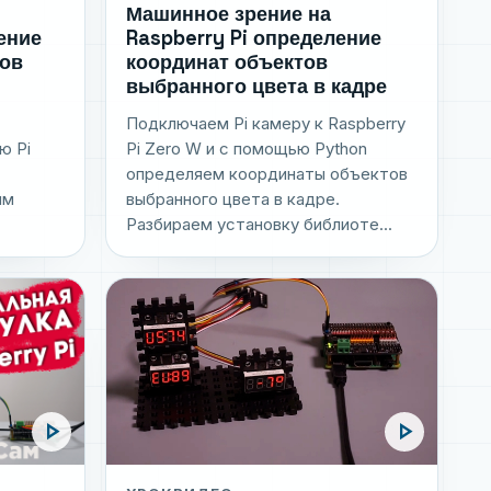
Машинное зрение на
ление
Raspberry Pi определение
тов
координат объектов
выбранного цвета в кадре
Подключаем Pi камеру к Raspberry
Pi Zero W и с помощью Python
ю Pi
определяем координаты объектов
выбранного цвета в кадре.
ым
Разбираем установку библиоте...
play_arrow
play_arrow