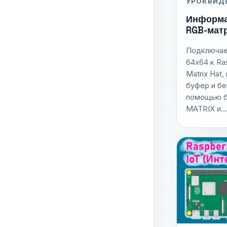
УРОК
ВИД
Информа
RGB-мат
Подключае
64x64 к Ra
Matrix Hat
буфер и б
помощью б
MATRIX и...