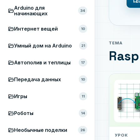
auto_storie
Arduino для
folder_open
34
начинающих
folder_open
Интернет вещей
10
ТЕМА
folder_open
Умный дом на Arduino
21
Rasp
folder_open
Автополив и теплицы
17
folder_open
Передача данных
10
folder_open
Игры
11
folder_open
Роботы
14
folder_open
Необычные поделки
26
УРОК