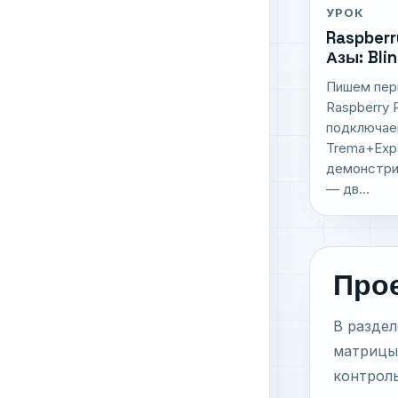
УРОК
Raspberr
Азы: Blin
Пишем перв
Raspberry 
подключае
Trema+Expa
демонстри
— дв...
Прое
В раздел
матрицы,
контроль