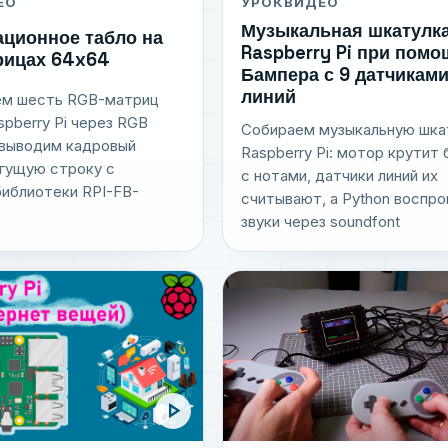
ЕО
УРОК
ВИДЕО
Музыкальная шкатулка
ционное табло на
Raspberry Pi при помо
рицах 64x64
Бампера с 9 датчикам
линий
м шесть RGB-матриц
spberry Pi через RGB
Собираем музыкальную шка
, выводим кадровый
Raspberry Pi: мотор крутит
егущую строку с
с нотами, датчики линий их
иблиотеки RPI-FB-
считывают, а Python воспр
звуки через soundfont
play_arrow