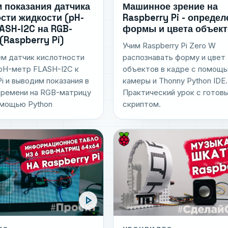
Машинное зрение на
 показания датчика
Raspberry Pi - опреде
сти жидкости (pH-
формы и цвета объек
LASH-I2C на RGB-
(Raspberry Pi)
Учим Raspberry Pi Zero W
м датчик кислотности
распознавать форму и цвет
pH-метр FLASH-I2C к
объектов в кадре с помощь
Pi и выводим показания в
камеры и Thonny Python IDE.
времени на RGB-матрицу
Практический урок с готов
омощью Python
скриптом.
play_arrow