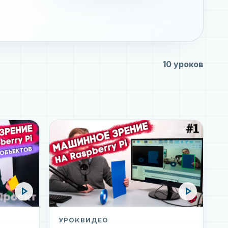
10 уроков
play_arrow
play_arrow
УРОК
ВИДЕО