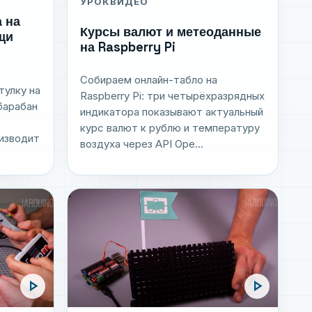
УРОК
ВИДЕО
 на
Курсы валют и метеоданные
щи
на Raspberry Pi
и
Собираем онлайн-табло на
тулку на
Raspberry Pi: три четырёхразрядных
 барабан
индикатора показывают актуальный
курс валют к рублю и температуру
оизводит
воздуха через API Ope...
play_arrow
play_arrow