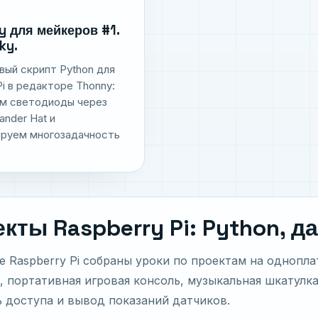
y для мейкеров #1.
ky.
ый скрипт Python для
Pi в редакторе Thonny:
м светодиоды через
nder Hat и
руем многозадачность
кты Raspberry Pi: Python, 
е Raspberry Pi собраны уроки по проектам на однопл
 портативная игровая консоль, музыкальная шкатулка
 доступа и вывод показаний датчиков.