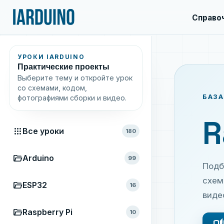
Справо
УРОКИ IARDUINO
Практические проекты
Выберите тему и откройте урок
со схемами, кодом,
БАЗА
фотографиями сборки и видео.
R
apps
Все уроки
180
folder_open
Arduino
99
Подб
схем
folder_open
ESP32
16
виде
folder_open
Raspberry Pi
10