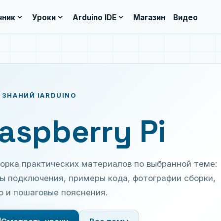
expand_more
expand_more
expand_more
чник
Уроки
Arduino IDE
Магазин
Видео
 ЗНАНИЙ IARDUINO
aspberry Pi
орка практических материалов по выбранной теме:
ы подключения, примеры кода, фотографии сборки,
о и пошаговые пояснения.