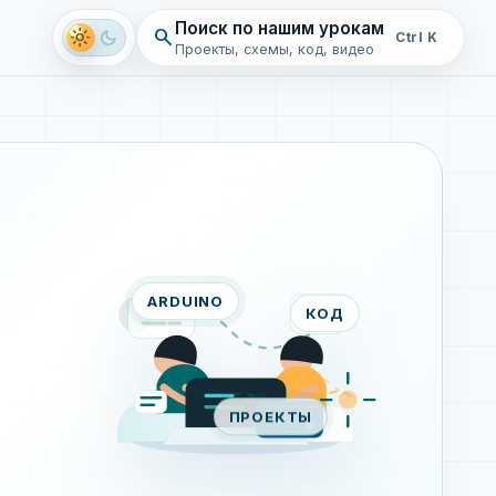
Поиск по нашим урокам
search
light_mode
dark_mode
Ctrl K
Проекты, схемы, код, видео
ARDUINO
КОД
ПРОЕКТЫ