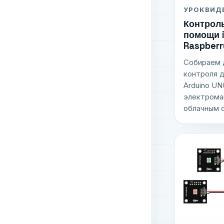
УРОК
ВИД
Контроль
помощи i
Raspberr
Собираем
контроля д
Arduino UN
электрома
облачным с