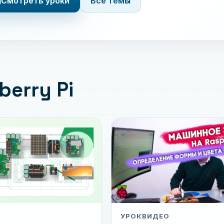
s
Смотреть уроки
Все темы
berry Pi
УРОК
ВИДЕО