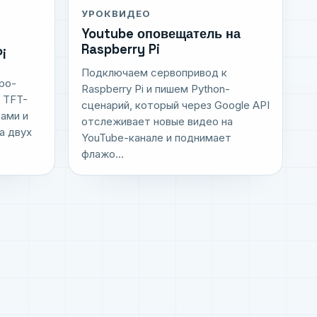
УРОК
ВИДЕО
Youtube оповещатель на
Raspberry Pi
i
Подключаем сервопривод к
ро-
Raspberry Pi и пишем Python-
с TFT-
сценарий, который через Google API
дами и
отслеживает новые видео на
а двух
YouTube-канале и поднимает
флажо...