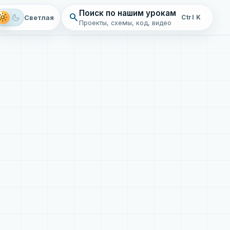
Поиск по нашим урокам
search
ght_mode
dark_mode
Светлая
Ctrl K
Проекты, схемы, код, видео