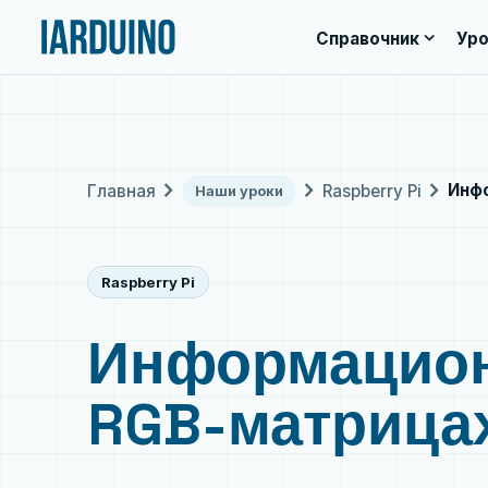
expand_more
Справочник
Уро
chevron_right
chevron_right
chevron_right
Инфо
Главная
Raspberry Pi
Наши уроки
Raspberry Pi
Информацион
RGB-матрица