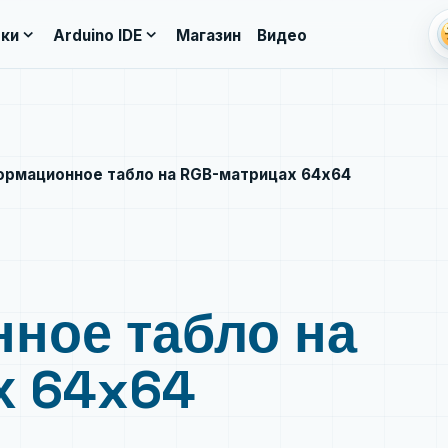
li
expand_more
expand_more
ки
Arduino IDE
Магазин
Видео
рмационное табло на RGB-матрицах 64x64
ное табло на
х 64x64