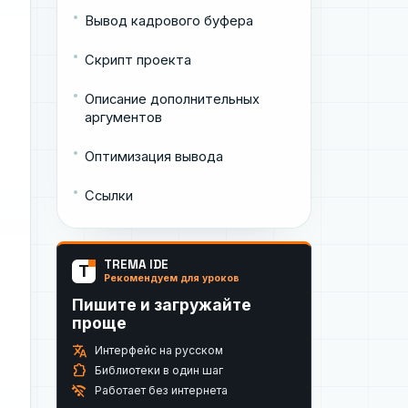
Вывод кадрового буфера
Скрипт проекта
Описание дополнительных
аргументов
Оптимизация вывода
Ссылки
TREMA IDE
T
Рекомендуем для уроков
Пишите и загружайте
проще
translate
Интерфейс на русском
extension
Библиотеки в один шаг
wifi_off
Работает без интернета