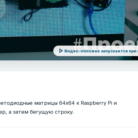
play_arrow
Видео-обложка запускается при
етодиодные матрицы 64x64 к Raspberry Pi и
ер, а затем бегущую строку.