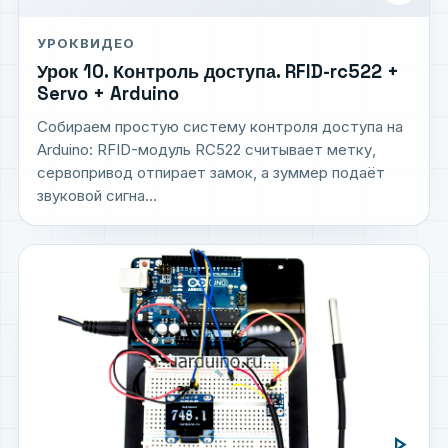
УРОК
ВИДЕО
Урок 10. Контроль доступа. RFID-rc522 +
Servo + Arduino
Собираем простую систему контроля доступа на
Arduino: RFID-модуль RC522 считывает метку,
сервопривод отпирает замок, а зуммер подаёт
звуковой сигна...
play_arrow