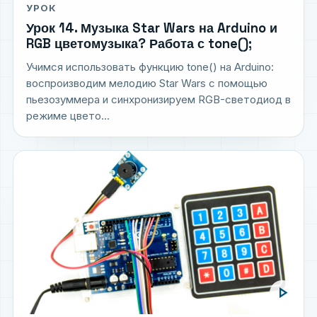
УРОК
Урок 14. Музыка Star Wars на Arduino и
RGB цветомузыка? Работа с tone();
Учимся использовать функцию tone() на Arduino:
воспроизводим мелодию Star Wars с помощью
пьезозуммера и синхронизируем RGB-светодиод в
режиме цвето...
play_arrow