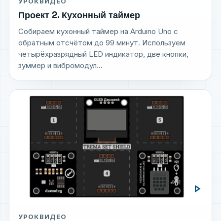
УРОК
ВИДЕО
Проект 2. Кухонный таймер
Собираем кухонный таймер на Arduino Uno с
обратным отсчётом до 99 минут. Используем
четырёхразрядный LED индикатор, две кнопки,
зуммер и вибромодул...
play_arrow
УРОК
ВИДЕО