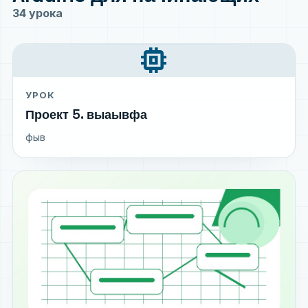
34 урока
memory
УРОК
Проект 5. выаывфа
фыв