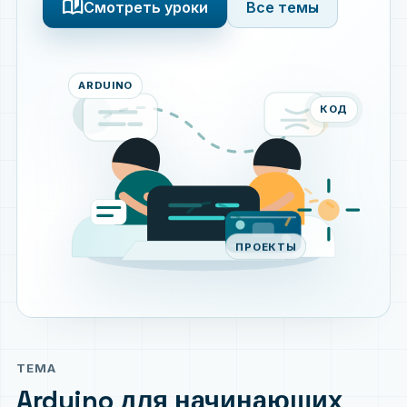
auto_stories
Смотреть уроки
Все темы
ARDUINO
КОД
ПРОЕКТЫ
ТЕМА
Arduino для начинающих