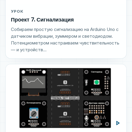
УРОК
Проект 7. Сигнализация
Собираем простую сигнализацию на Arduino Uno с
датчиком вибрации, зуммером и светодиодом.
Потенциометром настраиваем чувствительность
— и устройств...
play_arrow