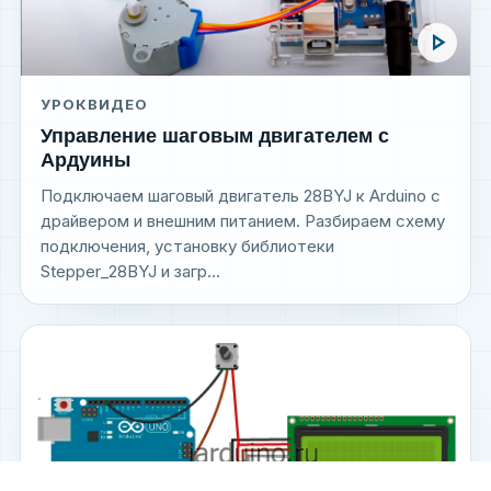
play_arrow
УРОК
ВИДЕО
Управление шаговым двигателем с
Ардуины
Подключаем шаговый двигатель 28BYJ к Arduino с
драйвером и внешним питанием. Разбираем схему
подключения, установку библиотеки
Stepper_28BYJ и загр...