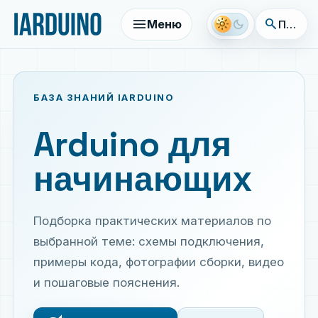
menu
search
light_mode
dark_mode
Меню
Поиск 
БАЗА ЗНАНИЙ IARDUINO
Arduino для
начинающих
Подборка практических материалов по
выбранной теме: схемы подключения,
примеры кода, фотографии сборки, видео
и пошаговые пояснения.