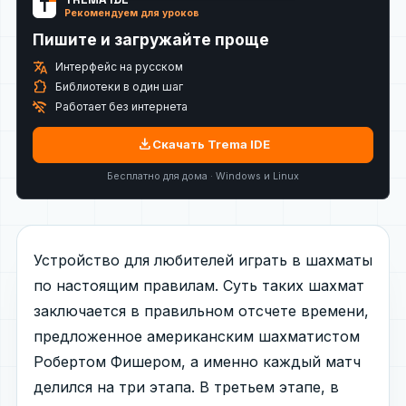
T
Рекомендуем для уроков
Пишите и загружайте проще
translate
Интерфейс на русском
extension
Библиотеки в один шаг
wifi_off
Работает без интернета
download
Скачать Trema IDE
Бесплатно для дома · Windows и Linux
Устройство для любителей играть в шахматы
по настоящим правилам. Суть таких шахмат
заключается в правильном отсчете времени,
предложенное американским шахматистом
Робертом Фишером, а именно каждый матч
делился на три этапа. В третьем этапе, в