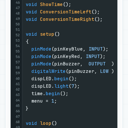
46
void
ShowTime
()
;                   
47
void
ConversionTimeLeft
()
;         
48
void
ConversionTimeRight
()
;        
49
50
51
void
setup
()
52
53
{                                  
54
pinMode
(pinKeyBlue, 
INPUT
);      
55
pinMode
(pinKeyRed, 
INPUT
);       
56
57
pinMode
(pinBuzzer,  
OUTPUT
  );   
58
digitalWrite
(pinBuzzer, 
LOW
 );   
59
  dispLED.
begin
();                 
60
61
  dispLED.
light
(
7
);                
62
  time.
begin
();                    
63
64
  menu = 
1
;                        
65
}                                  
66
67
68
void
loop
()
69