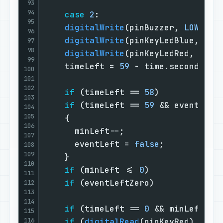
93
94
case
2
:                        
95
digitalWrite
(pinBuzzer, 
LOW
);  
96
digitalWrite
(pinKeyLedBlue, 
LOW
97
98
digitalWrite
(pinKeyLedRed, 
HIGH
99
    timeLeft = 
59
 - time.seconds;  
100
101
102
if
 (timeLeft == 
58
)            
103
if
 (timeLeft == 
59
 && eventLeft
104
105
    {                              
106
      minLeft--;                   
107
      eventLeft = 
false
;           
108
109
    }                              
110
if
 (minLeft <= 
0
)              
111
if
 (eventLeftZero)             
112
113
114
if
 (timeLeft == 
0
 && minLeft ==
115
116
if
 (
digitalRead
(pinKeyRed) && t