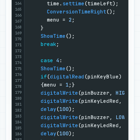
      time.
settime
(timeLeft);      
164
165
ConversionTimeRight
();       
166
      menu = 
2
;                    
167
168
    }                              
169
ShowTime
();                    
170
break
;                         
171
172
173
case
4
:                        
174
ShowTime
();                    
175
176
if
(
digitalRead
(pinKeyBlue) || 
d
177
    {menu = 
1
;}                    
178
digitalWrite
(pinBuzzer, 
HIGH
); 
179
180
digitalWrite
(pinKeyLedRed, 
HIGH
181
delay
(
100
);                    
182
183
digitalWrite
(pinBuzzer, 
LOW
);  
184
digitalWrite
(pinKeyLedRed, 
LOW
)
185
delay
(
100
);                    
186
187