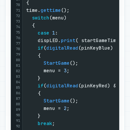
{                                  
70
time.
gettime
();                    
71
72
switch
(menu)                     
73
  {                                
74
case
1
:                        
75
76
    dispLED.
print
( startGameTime, 
0
77
if
(
digitalRead
(pinKeyBlue) && 
d
78
79
    {                              
80
StartGame
();                 
81
      menu = 
3
;                    
82
83
    }                              
84
if
(
digitalRead
(pinKeyRed) && 
di
85
    {                              
86
87
StartGame
();                 
88
      menu = 
2
;                    
89
90
    }                              
91
break
;                         
92