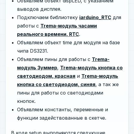
Объявляем объект dispLED, с указанием
выводов дисплея.
Подключаем библиотеку
iarduino_RTC
для
работы с
Trema-модуль часами
реального времени, RTC
.
Объявляем объект time для модуля на базе
чипа DS3231.
Объявляем пины для работы с
Trema-
модуль Зуммер
,
Trema-модуль кнопка со
светодиодом, красная
и
Trema-модуль
кнопка со светодиодом, синяя
, а так же
пины для работы со светодиодами
кнопок.
Объявляем константы, переменные и
функции задействованные в скетче.
В коде setup выполняются следующие