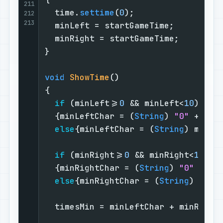
211
  time.
settime
(
0
);                 
212
213
  minLeft = startGameTime;         
  minRight = startGameTime;        
}                                  
void
ShowTime
()
{                                  
if
 (minLeft>=
0
 && minLeft<
10
)    
  {minLeftChar = (
String
) 
"0"
 + min
else
{minLeftChar = (
String
) minLe
if
 (minRight>=
0
 && minRight<
10
)  
  {minRightChar = (
String
) 
"0"
 + mi
else
{minRightChar = (
String
) minR
  timesMin = minLeftChar + minRight