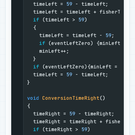
  timeLeft = 
59
 - timeLeft;        
  timeLeft = timeLeft + fisherTime;
if
 (timeLeft > 
59
)               
  {                                
    timeLeft = timeLeft - 
59
;      
if
 (eventLeftZero) {minLeft = 
0
    minLeft++;                     
  }                                
if
 (eventLeftZero){minLeft = time
  timeLeft = 
59
 - timeLeft;        
}                                  
void
ConversionTimeRight
()
{                                  
  timeRight = 
59
 - timeRight;      
  timeRight = timeRight + fisherTim
if
 (timeRight > 
59
)              