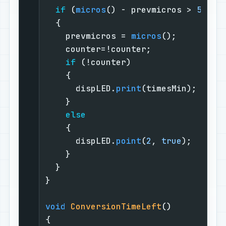
if
 (
micros
() - prevmicros > 
50000
  {                                
    prevmicros = 
micros
();         
    counter=!counter;              
if
 (!counter)                  
    {                              
      dispLED.
print
(timesMin);     
    }                              
else
    {                              
      dispLED.
point
(
2
, 
true
);      
    }                              
  }                                
}                                  
void
ConversionTimeLeft
()
{                                  