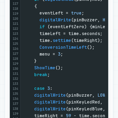
117
    {                              
118
      eventLeft = 
true
;            
119
120
digitalWrite
(pinBuzzer, 
HIGH
)
121
if
 (eventLeftZero) {minLeft =
122
      timeLeft = time.seconds;     
123
124
      time.
settime
(timeRight);     
125
ConversionTimeLeft
();        
126
      menu = 
3
;                    
127
128
    }                              
129
ShowTime
();                    
130
131
break
;                         
132
133
case
3
:                        
134
135
digitalWrite
(pinBuzzer, 
LOW
);  
136
digitalWrite
(pinKeyLedRed, 
LOW
)
137
digitalWrite
(pinKeyLedBlue, 
HIG
138
139
    timeRight = 
59
 - time.seconds; 