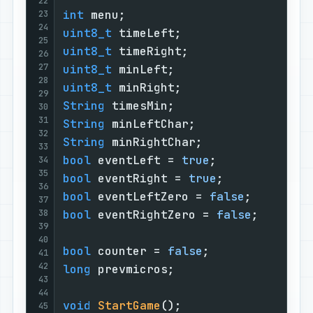
22
int
 menu;                          
23
24
uint8_t
 timeLeft;                  
25
uint8_t
 timeRight;                 
26
27
uint8_t
 minLeft;                   
28
uint8_t
 minRight;                  
29
String
 timesMin;                   
30
31
String
 minLeftChar;                
32
String
 minRightChar;               
33
bool
 eventLeft = 
true
;             
34
35
bool
 eventRight = 
true
;            
36
bool
 eventLeftZero = 
false
;        
37
38
bool
 eventRightZero = 
false
;       
39
40
bool
 counter = 
false
;              
41
42
long
 prevmicros;                   
43
44
void
StartGame
()
;                  
45