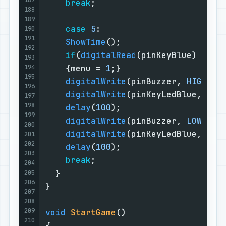
break
;                         
188
189
case
5
:                        
190
191
ShowTime
();                    
192
if
(
digitalRead
(pinKeyBlue) || 
d
193
194
    {menu = 
1
;}                    
195
digitalWrite
(pinBuzzer, 
HIGH
); 
196
digitalWrite
(pinKeyLedBlue, 
HIG
197
198
delay
(
100
);                    
199
digitalWrite
(pinBuzzer, 
LOW
);  
200
digitalWrite
(pinKeyLedBlue, 
LOW
201
202
delay
(
100
);                    
203
break
;                         
204
  }                                
205
206
}                                  
207
208
209
void
StartGame
()
210
{                                  