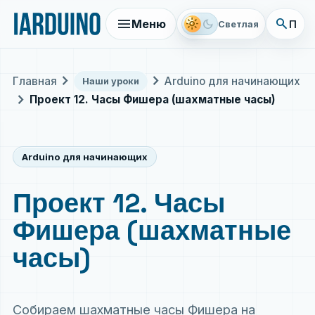
menu
search
light_mode
dark_mode
Меню
Поис
Светлая
chevron_right
chevron_right
Главная
Arduino для начинающих
Наши уроки
chevron_right
Проект 12. Часы Фишера (шахматные часы)
Arduino для начинающих
Проект 12. Часы
Фишера (шахматные
часы)
Собираем шахматные часы Фишера на