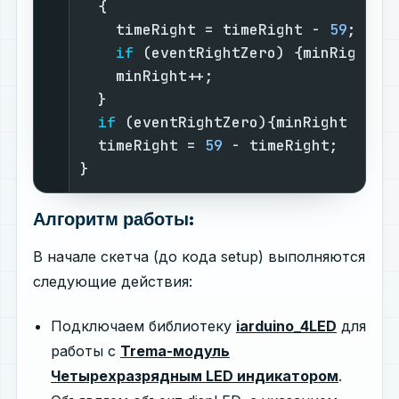
  {                                
    timeRight = timeRight - 
59
;    
if
 (eventRightZero) {minRight =
    minRight++;                    
  }                                
if
 (eventRightZero){minRight = ti
  timeRight = 
59
 - timeRight;      
}                                  
Алгоритм работы:
В начале скетча (до кода setup) выполняются
следующие действия:
Подключаем библиотеку
iarduino_4LED
для
работы с
Trema-модуль
Четырехразрядным LED индикатором
.