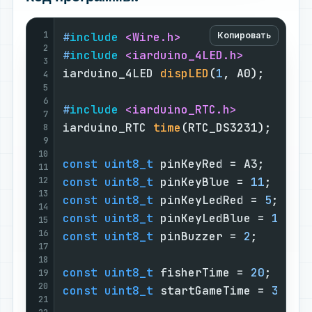
1
#
include
<Wire.h>
Копировать
2
#
include
<iarduino_4LED.h>
3
iarduino_4LED 
dispLED
(
1
, A0)
;      
4
5
6
#
include
<iarduino_RTC.h>
7
iarduino_RTC 
time
(RTC_DS3231)
;     
8
9
10
const
uint8_t
 pinKeyRed = A3;      
11
12
const
uint8_t
 pinKeyBlue = 
11
;     
13
const
uint8_t
 pinKeyLedRed = 
5
;    
14
const
uint8_t
 pinKeyLedBlue = 
13
;  
15
16
const
uint8_t
 pinBuzzer = 
2
;       
17
18
const
uint8_t
 fisherTime = 
20
;     
19
20
const
uint8_t
 startGameTime = 
30
;  
21