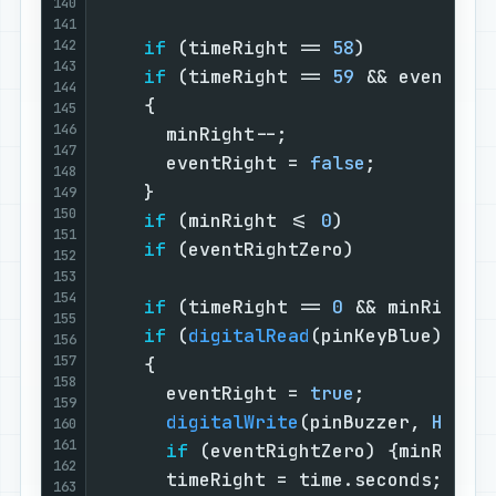
140
141
142
if
 (timeRight == 
58
)           
143
if
 (timeRight == 
59
 && eventRig
144
    {                              
145
146
      minRight--;                  
147
      eventRight = 
false
;          
148
    }                              
149
150
if
 (minRight <= 
0
)             
151
if
 (eventRightZero)            
152
153
154
if
 (timeRight == 
0
 && minRight 
155
if
 (
digitalRead
(pinKeyBlue) && 
156
157
    {                              
158
      eventRight = 
true
;           
159
digitalWrite
(pinBuzzer, 
HIGH
)
160
161
if
 (eventRightZero) {minRight
162
      timeRight = time.seconds;    
163