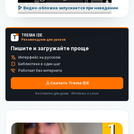
play_arrow
Видео-обложка запускается при наведении
TREMA IDE
T
Рекомендуем для уроков
Пишите и загружайте проще
translate
Интерфейс на русском
extension
Библиотеки в один шаг
wifi_off
Работает без интернета
download
Скачать Trema IDE
Бесплатно для дома · Windows и Linux