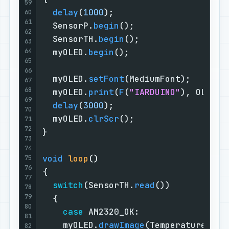
59
delay
(
1000
);                      
60
61
  SensorP.
begin
();                  
62
  SensorTH.
begin
();                 
63
64
  myOLED.
begin
();                   
65
66
  myOLED.
setFont
(MediumFont);       
67
68
  myOLED.
print
(
F
(
"IARDUINO"
), OLED_C
69
delay
(
3000
);                      
70
  myOLED.
clrScr
();                  
71
72
}                                   
73
74
void
loop
()
75
76
{                                   
77
switch
(SensorTH.
read
())           
78
79
  {                                 
80
case
 AM2320_OK:                 
81
    myOLED.
drawImage
(Temperature,   
82