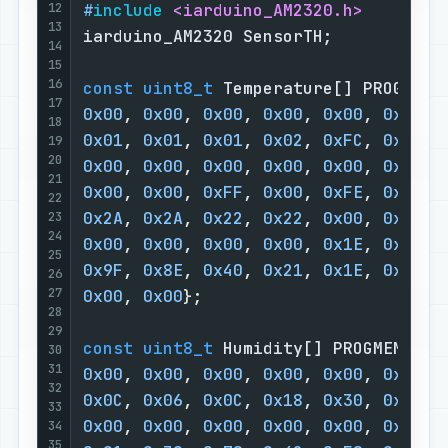
12
#
include
<iarduino_AM2320.h>
13
iarduino_AM2320 SensorTH;           
14
15
16
const
uint8_t
 Temperature[] PROGMEM 
17
0x00
, 
0x00
, 
0x00
, 
0x00
, 
0x00
, 
0x00
, 
18
0x01
, 
0x01
, 
0x01
, 
0x02
, 
0xFC
, 
0x00
, 
19
20
0x00
, 
0x00
, 
0x00
, 
0x00
, 
0x00
, 
0x00
, 
21
0x00
, 
0x00
, 
0xFF
, 
0x00
, 
0xFE
, 
0xFF
, 
22
0x2A
, 
0x2A
, 
0x22
, 
0x22
, 
0x00
, 
0x00
, 
23
24
0x00
, 
0x00
, 
0x00
, 
0x00
, 
0x1E
, 
0x21
, 
25
0x9F
, 
0x8E
, 
0x40
, 
0x21
, 
0x1E
, 
0x00
, 
26
27
0x00
, 
0x00
};                        
28
29
const
uint8_t
 Humidity[] PROGMEM = {
30
31
0x00
, 
0x00
, 
0x00
, 
0x00
, 
0x00
, 
0x00
, 
32
0x0C
, 
0x06
, 
0x0C
, 
0x18
, 
0x30
, 
0xC0
, 
33
0x00
, 
0x00
, 
0x00
, 
0x00
, 
0x00
, 
0x00
, 
34
35