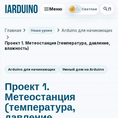
menu
search
light_mode
dark_mode
Меню
Поис
Светлая
chevron_right
chevron_right
Главная
Arduino для начинающих
Наши уроки
chevron_right
Проект 1. Метеостанция (температура, давление,
влажность)
Arduino для начинающих
Умный дом на Arduino
Проект 1.
Метеостанция
(температура,
давление,