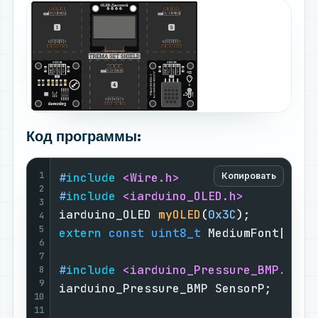
Код программы:
1
#
include
<Wire.h>
Копировать
2
#
include
<iarduino_OLED.h>
3
iarduino_OLED 
myOLED
(
0x3C
)
;         
4
5
extern
const
uint8_t
 MediumFont[];  
6
7
#
include
<iarduino_Pressure_BMP.h>
8
9
iarduino_Pressure_BMP SensorP;      
10
11