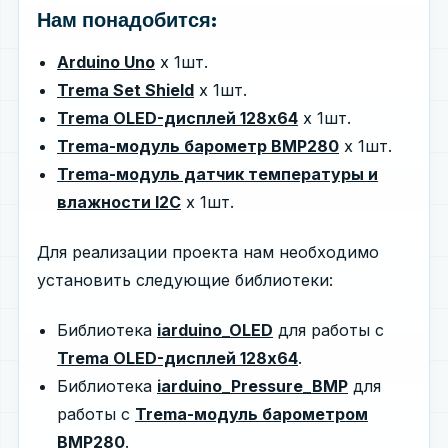
Нам понадобится:
Arduino Uno
х 1шт.
Trema Set Shield
х 1шт.
Trema OLED-дисплей 128x64
х 1шт.
Trema-модуль барометр BMP280
х 1шт.
Trema-модуль датчик температуры и
влажности I2C
х 1шт.
Для реализации проекта нам необходимо
установить следующие библиотеки:
Библиотека
iarduino_OLED
для работы с
Trema OLED-дисплей 128x64
.
Библиотека
iarduino_Pressure_BMP
для
работы с
Trema-модуль барометром
BMP280
.