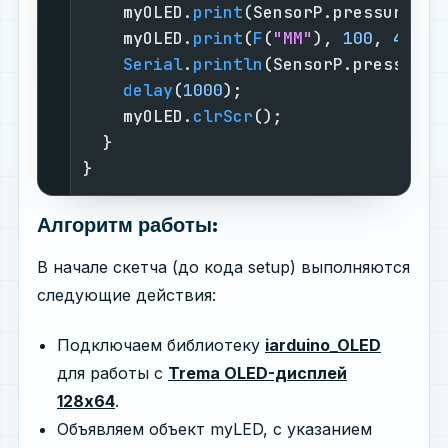
    myOLED.
print
(SensorP.pressure, 
3
    myOLED.
print
(
F
(
"MM"
), 
100
, 
40
); 
Serial
.
println
(SensorP.pressure);
delay
(
1000
);                    
    myOLED.
clrScr
();                
  }                                 
}                                   
Алгоритм работы:
В начале скетча (до кода setup) выполняются
следующие действия:
Подключаем библиотеку
iarduino_OLED
для работы с
Trema OLED-дисплей
128x64
.
Объявляем объект myLED, с указанием