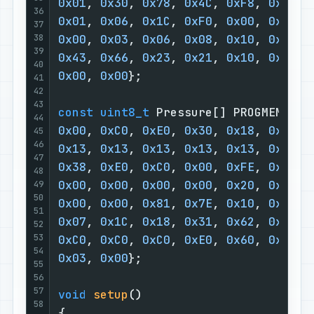
0x01
, 
0x30
, 
0x78
, 
0x4C
, 
0xF8
, 
0xE0
, 
36
0x01
, 
0x06
, 
0x1C
, 
0xF0
, 
0x00
, 
0x00
, 
37
38
0x00
, 
0x03
, 
0x06
, 
0x08
, 
0x10
, 
0x20
, 
39
0x43
, 
0x66
, 
0x23
, 
0x21
, 
0x10
, 
0x08
, 
40
0x00
, 
0x00
};                        
41
42
43
const
uint8_t
 Pressure[] PROGMEM = {
44
0x00
, 
0xC0
, 
0xE0
, 
0x30
, 
0x18
, 
0x8C
, 
45
46
0x13
, 
0x13
, 
0x13
, 
0x13
, 
0x13
, 
0x26
, 
47
0x38
, 
0xE0
, 
0xC0
, 
0x00
, 
0xFE
, 
0xFF
, 
48
0x00
, 
0x00
, 
0x00
, 
0x00
, 
0x20
, 
0x18
, 
49
50
0x00
, 
0x00
, 
0x81
, 
0x7E
, 
0x10
, 
0x01
, 
51
0x07
, 
0x1C
, 
0x18
, 
0x31
, 
0x62
, 
0x60
, 
52
53
0xC0
, 
0xC0
, 
0xC0
, 
0xE0
, 
0x60
, 
0x62
, 
54
0x03
, 
0x00
};                        
55
56
57
void
setup
()
58
{                                   