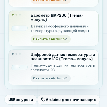
символы
Барометр BMP280 (Trema-
модуль)
Датчик атмосферного давления и
температуры окружающей среды
arrow_outward
Открыть в iArduino
Цифровой датчик температуры и
влажности I2C (Trema—модуль)
Trema-модуль датчик температуры и
влажности I2C
arrow_outward
Открыть в iArduino
auto_stories
sell
Все уроки
Arduino для начинающих