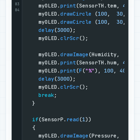
83
    myOLED.
print
(SensorTH.tem, 
43
, 
4
84
    myOLED.
drawCircle
 (
100
,  
30
, 
3
, 
    myOLED.
drawCircle
 (
100
,  
30
, 
2
, 
delay
(
3000
);                    
    myOLED.
clrScr
();                
    myOLED.
drawImage
(Humidity,   
5
, 
    myOLED.
print
(SensorTH.hum, 
45
, 
4
    myOLED.
print
(
F
(
"%"
), 
100
, 
40
);  
delay
(
3000
);                    
    myOLED.
clrScr
();                
break
;                          
  }                                 
if
(SensorP.
read
(
1
))               
  {                                 
    myOLED.
drawImage
(Pressure,   
5
, 