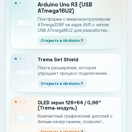
Arduino Uno R3 (USB
ATmega16U2)
Платформа c микроконтроллером
ATmega328P на ядре AVR с чипом
USB ATmega16U2 для разработки
электронных устройств на языке C++
arrow_outward
Открыть в iArduino
Trema Set Shield
Плата расширения, которая
упрощает процесс подключения
модулей к Arduino.
arrow_outward
Открыть в iArduino
OLED экран 128×64 / 0,96”
(Trema-модуль)
Компактный графический дисплей с
белым начертанием, позволит
выводить русские и английские
arrow_outward
Открыть в iArduino