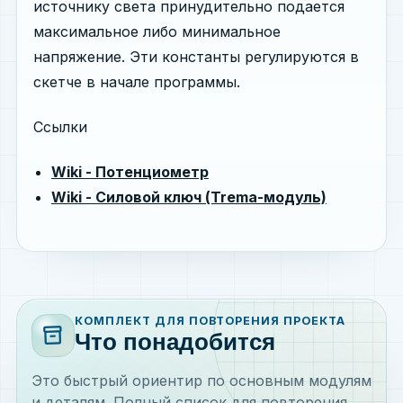
источнику света принудительно подается
максимальное либо минимальное
напряжение. Эти константы регулируются в
скетче в начале программы.
Ссылки
Wiki - Потенциометр
Wiki - Силовой ключ (Trema-модуль)
КОМПЛЕКТ ДЛЯ ПОВТОРЕНИЯ ПРОЕКТА
inventory_2
Что понадобится
Это быстрый ориентир по основным модулям
и деталям. Полный список для повторения