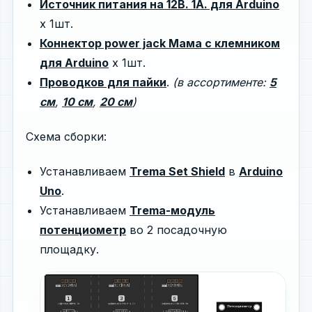
Источник питания на 12В. 1А. для Arduino
х 1шт.
Коннектор power jack Мама с клемником
для Arduino
х 1шт.
Проводков для пайки
.
(в ассортименте:
5
см
,
10 см
,
20 см
)
Схема сборки:
Устанавливаем
Trema Set Shield
в
Arduino
Uno
.
Устанавливаем
Trema-модуль
потенциометр
во 2 посадочную
площадку.