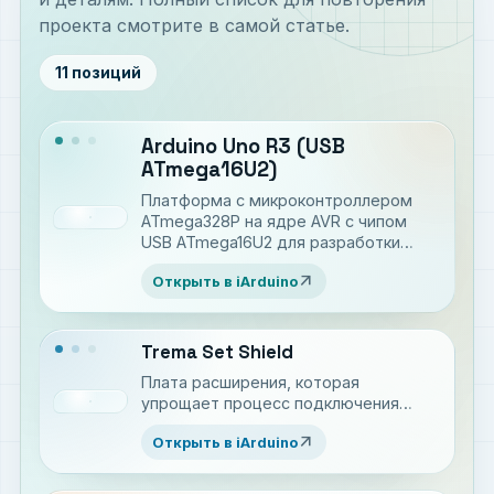
проекта смотрите в самой статье.
11 позиций
Arduino Uno R3 (USB
ATmega16U2)
Платформа c микроконтроллером
ATmega328P на ядре AVR с чипом
USB ATmega16U2 для разработки
электронных устройств на языке C++
arrow_outward
Открыть в iArduino
Trema Set Shield
Плата расширения, которая
упрощает процесс подключения
модулей к Arduino.
arrow_outward
Открыть в iArduino