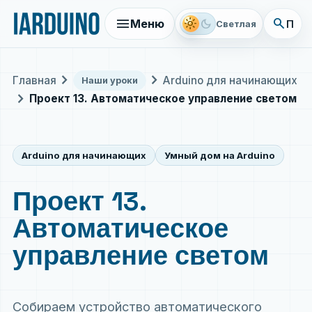
menu
search
light_mode
dark_mode
Меню
Поис
Светлая
chevron_right
chevron_right
Главная
Arduino для начинающих
Наши уроки
chevron_right
Проект 13. Автоматическое управление светом
Arduino для начинающих
Умный дом на Arduino
Проект 13.
Автоматическое
управление светом
Собираем устройство автоматического