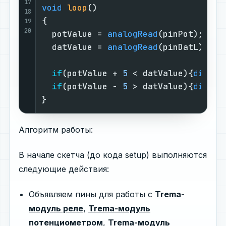
17
void
loop
()
18
{                                   
19
20
  potValue = 
analogRead
(pinPot);    
  datValue = 
analogRead
(pinDatL);   
if
(potValue + 
5
 < datValue){
digita
if
(potValue - 
5
 > datValue){
digita
}                                   
Алгоритм работы:
В начале скетча (до кода setup) выполняются
следующие действия:
Объявляем пины для работы с
Trema-
модуль реле
,
Trema-модуль
потенциометром
,
Trema-модуль