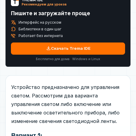
T
Рекомендуем для уроков
Пишите и загружайте проще
translate
Интерфейс на русском
extension
Библиотеки в один шаг
wifi_off
Работает без интернета
download
Скачать Trema IDE
Бесплатно для дома · Windows и Linux
Устройство предназначено для управления
светом. Рассмотрим два варианта
управления светом либо включение или
выключение осветительного прибора, либо
изменение свечения светодиодной ленты.
Вариант 1: