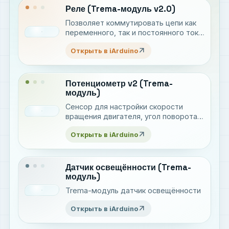
Реле (Trema-модуль v2.0)
Позволяет коммутировать цепи как
переменного, так и постоянного тока
до 10 А.
arrow_outward
Открыть в iArduino
Потенциометр v2 (Trema-
модуль)
Сенсор для настройки скорости
вращения двигателя, угол поворота
сервопривода, яркости светодиода и
arrow_outward
Открыть в iArduino
т.д.
Датчик освещённости (Trema-
модуль)
Trema-модуль датчик освещённости
arrow_outward
Открыть в iArduino