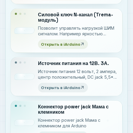
Силовой ключ N-канал (Trema-
модуль)
Позволит управлять нагрузкой ШИМ
сигналом. Например яркостью
светодиодной ленты или скоростью
arrow_outward
Открыть в iArduino
мотора
Источник питания на 12В. 3А.
Источник питания 12 вольт, 2 ампера,
центр положительный, DC jack 5,5*2,1
мм
arrow_outward
Открыть в iArduino
Коннектор power jack Мама с
клемником
Коннектор power jack Мама с
клемником для Arduino