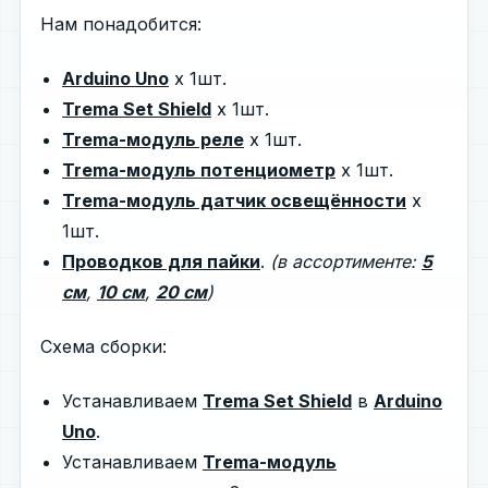
Нам понадобится:
Arduino Uno
х 1шт.
Trema Set Shield
х 1шт.
Trema-модуль реле
х 1шт.
Trema-модуль потенциометр
х 1шт.
Trema-модуль датчик освещённости
х
1шт.
Проводков для пайки
.
(в ассортименте:
5
см
,
10 см
,
20 см
)
Схема сборки:
Устанавливаем
Trema Set Shield
в
Arduino
Uno
.
Устанавливаем
Trema-модуль