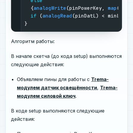
else
  {
analogWrite
(pinPowerKey, 
map
(
anal
if
 (
analogRead
(pinDatL) < minL) {
a
}                                   
Алгоритм работы:
В начале скетча (до кода setup) выполняются
следующие действия:
Объявляем пины для работы с
Trema-
модулем датчик освещённости
,
Trema-
модулем cиловой ключ
.
В коде setup выполняются следующие
действия: