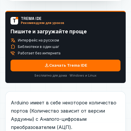
TREMA IDE
T
Рекомендуем для уроков
Пишите и загружайте проще
translate
Интерфейс на русском
extension
Библиотеки в один шаг
wifi_off
Работает без интернета
download
Скачать Trema IDE
Бесплатно для дома · Windows и Linux
Arduino имеет в себе некоторое количество
портов (Количество зависит от версии
Ардуины) с Аналого-цифровым
преобразователем (АЦП).