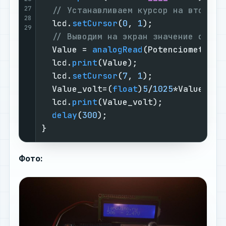
27
// Устанавливаем курсор на вторую 
28
  lcd.
setCursor
(
0
, 
1
);

29
// Выводим на экран значение с ана
  Value = 
analogRead
(PotenciometrPin)
  lcd.
print
(Value);

  lcd.
setCursor
(
7
, 
1
);

  Value_volt=(
float
)
5
/
1025
*Value;

  lcd.
print
(Value_volt);

delay
(
300
);

}
Фото: