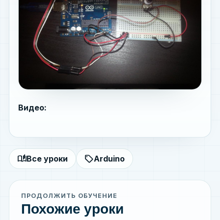
Видео:
auto_stories
sell
Все уроки
Arduino
ПРОДОЛЖИТЬ ОБУЧЕНИЕ
Похожие уроки