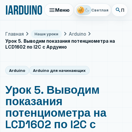
menu
search
light_mode
dark_mode
Меню
Поис
Светлая
chevron_right
chevron_right
chevron_right
Главная
Arduino
Наши уроки
Урок 5. Выводим показания потенциометра на
LCD1602 по I2C с Ардуино
Arduino
Arduino для начинающих
Урок 5. Выводим
показания
потенциометра на
LCD1602 по I2C с