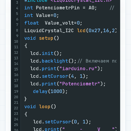
#
include
<LiquidCrystal_I2C.h>
3
int
 PotenciometrPin = A0;    
// sele
4
5
int
 Value=
0
6
float
  Value_volt=
0
7
LiquidCrystal_I2C 
lcd
(
0x27
,
16
,
2
)
;  
/
8
9
void
setup
()
10
{

11
12
  lcd.
init
();

13
  lcd.
backlight
();
// Включаем подсве
14
  lcd.
print
(
"iarduino.ru"
);

15
16
  lcd.
setCursor
(
4
, 
1
);

17
  lcd.
print
(
"Potenciometr"
);

18
delay
(
1000
);

19
20
21
void
loop
()
22
{

23
24
   lcd.
setCursor
(
0
, 
1
);

25
   lcd.
print
(
"     - ____V    "
);

26