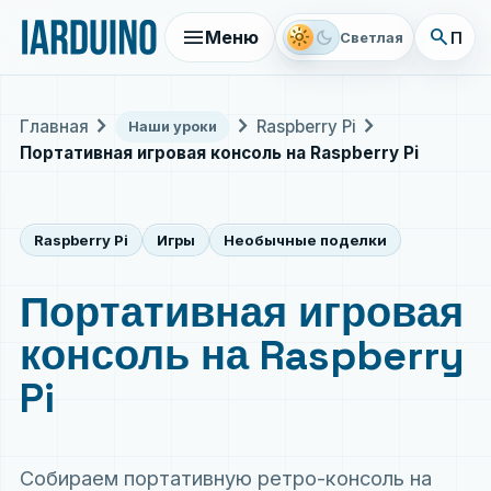
menu
search
light_mode
dark_mode
Меню
Поис
Светлая
chevron_right
chevron_right
chevron_right
Главная
Raspberry Pi
Наши уроки
Портативная игровая консоль на Raspberry Pi
Raspberry Pi
Игры
Необычные поделки
Портативная игровая
консоль на Raspberry
Pi
Собираем портативную ретро-консоль на