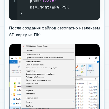
    psk=
"12345"
8
    key_mgmt=WPA-PSK

}
После создания файлов безопасно извлекаем
SD карту из ПК: