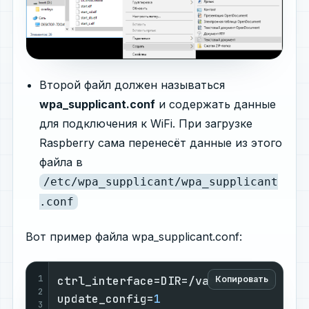
Второй файл должен называться
wpa_supplicant.conf
и содержать данные
для подключения к WiFi. При загрузке
Raspberry сама перенесёт данные из этого
файла в
/etc/wpa_supplicant/wpa_supplicant
.conf
Вот пример файла wpa_supplicant.conf:
1
ctrl_interface=DIR=/var/run/wpa_suppl
Копировать
2
update_config=
1
3