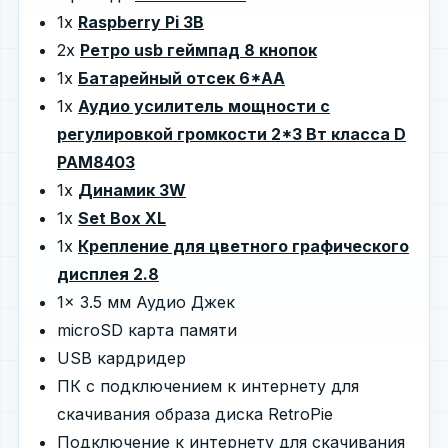
1x
Raspberry Pi 3B
2x
Ретро usb геймпад 8 кнопок
1x
Батарейный отсек 6*AA
1x
Аудио усилитель мощности c
регулировкой громкости 2*3 Вт класса D
PAM8403
1x
Динамик 3W
1x
Set Box XL
1x
Крепление для цветного графического
дисплея 2.8
1x 3.5 мм Аудио Джек
microSD карта памяти
USB кардридер
ПК с подключением к интернету для
скачивания образа диска RetroPie
Подключение к интернету для скачивания