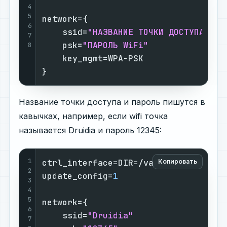
4
5
network={

6
    ssid=
"НАЗВАНИЕ ТОЧКИ ДОСТУПА WiF
7
    psk=
"ПАРОЛЬ WiFi"
8
    key_mgmt=WPA-PSK

}
Название точки доступа и пароль пишутся в
кавычках, например, если wifi точка
называется Druidia и пароль 12345:
1
ctrl_interface=DIR=/var/run/wpa_suppl
Копировать
2
update_config=
1
3
4
5
network={

6
    ssid=
"Druidia"
7