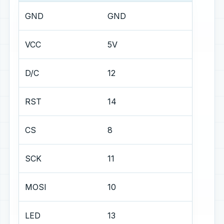
GND
GND
VCC
5V
D/C
12
RST
14
CS
8
SCK
11
MOSI
10
LED
13