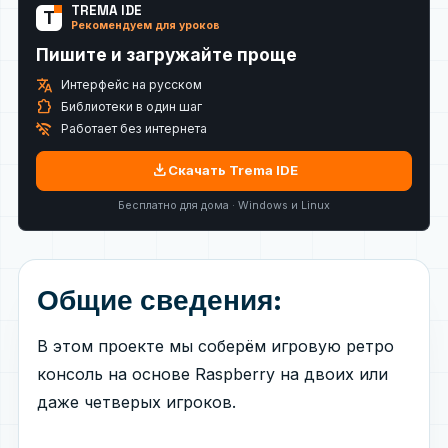
TREMA IDE
T
Рекомендуем для уроков
Пишите и загружайте проще
translate
Интерфейс на русском
extension
Библиотеки в один шаг
wifi_off
Работает без интернета
download
Скачать Trema IDE
Бесплатно для дома · Windows и Linux
Общие сведения:
В этом проекте мы соберём игровую ретро
консоль на основе Raspberry на двоих или
даже четверых игроков.