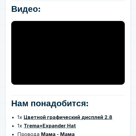
Видео:
Нам понадобится:
1x
Цветной графический дисплей 2.8
1x
Trema+Expander Hat
Провода
Мама - Мама