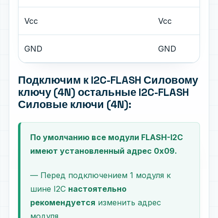
Vcc
Vcc
GND
GND
Подключим к I2C-FLASH Силовому
ключу (4N) остальные I2C-FLASH
Силовые ключи (4N):
По умолчанию все модули FLASH-I2C
имеют установленный адрес 0х09.
— Перед подключением 1 модуля к
шине I2C
настоятельно
рекомендуется
изменить адрес
модуля.