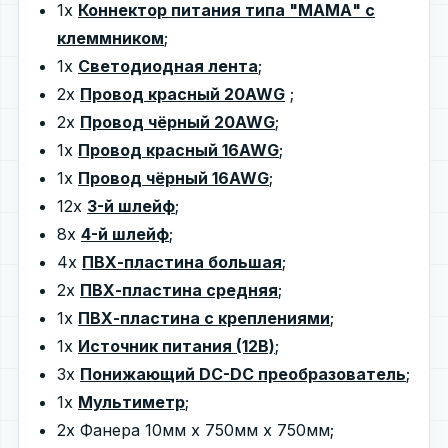
1х
Коннектор питания типа "МАМА" с
клеммником
;
1х
Светодиодная лента
;
2х
Провод красный 20AWG
;
2х
Провод чёрный 20AWG
;
1х
Провод красный 16AWG
;
1х
Провод чёрный 16AWG
;
12х
3-й шлейф
;
8х
4-й шлейф
;
4х
ПВХ-пластина большая
;
2х
ПВХ-пластина средняя
;
1х
ПВХ-пластина с креплениями
;
1х
Источник питания (12В)
;
3х
Понижающий DC-DC преобразователь
;
1х
Мультиметр
;
2х Фанера 10мм х 750мм х 750мм;