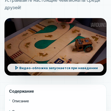
Устраивайте настоящие чемпионаты среди
друзей!
play_arrow
Видео-обложка запускается при наведении
Содержание
Описание