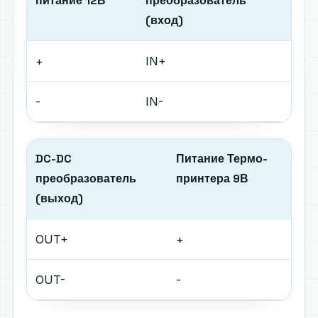
питание 12В
преобразователь
(вход)
+
IN+
-
IN-
DC-DC
Питание Термо-
преобразователь
принтера 9В
(выход)
OUT+
+
OUT-
-