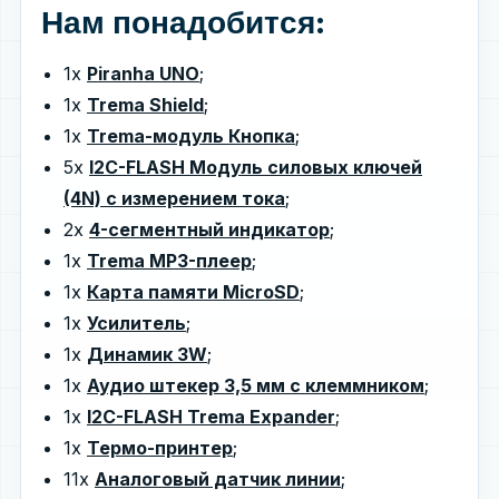
Нам понадобится:
1x
Piranha UNO
;
1х
Trema Shield
;
1х
Trema-модуль Кнопка
;
5х
I2C-FLASH Модуль силовых ключей
(4N) с измерением тока
;
2х
4-сегментный индикатор
;
1х
Trema MP3-плеер
;
1х
Карта памяти MicroSD
;
1х
Усилитель
;
1х
Динамик 3W
;
1х
Аудио штекер 3,5 мм с клеммником
;
1х
I2C-FLASH Trema Expander
;
1х
Термо-принтер
;
11х
Аналоговый датчик линии
;