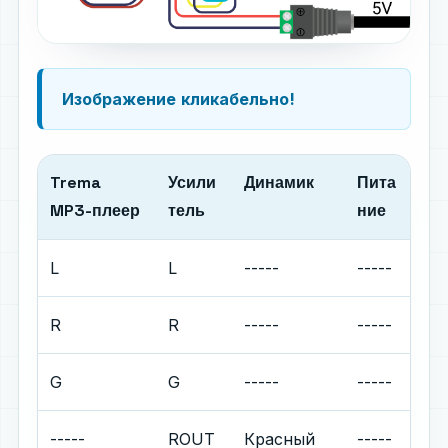
Изображение
кликабельно!
Trema
Усили
Динамик
Пита
MP3-плеер
тель
ние
L
L
-----
-----
R
R
-----
-----
G
G
-----
-----
-----
ROUT
Красный
-----