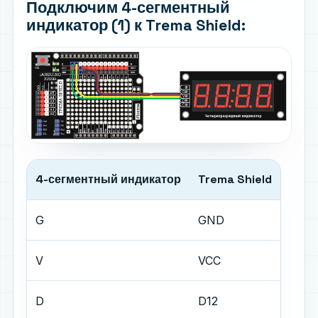
Подключим 4-сегментный
индикатор (1) к Trema Shield:
4-сегментный индикатор
Trema Shield
G
GND
V
VCC
D
D12