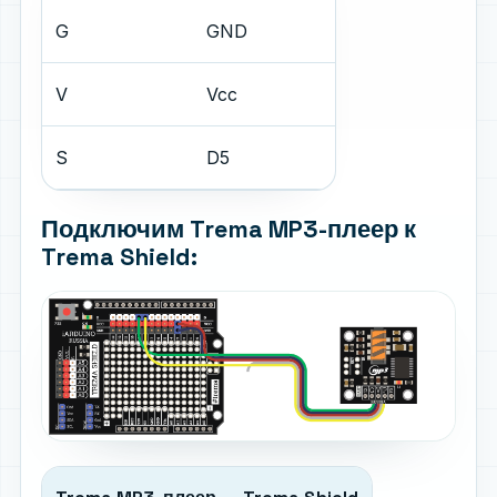
G
GND
V
Vcc
S
D5
Подключим Trema MP3-плеер к
Trema Shield: