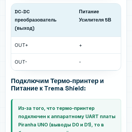
DC-DC
Питание
преобразователь
Усилителя 5В
(выход)
OUT+
+
OUT-
-
Подключим Термо-принтер и
Питание к Trema Shield:
Из-за того, что термо-принтер
подключен к аппаратному UART платы
Piranha UNO (выводы D0 и D1), то в