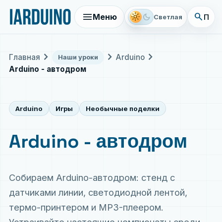
menu
search
light_mode
dark_mode
Меню
Поис
Светлая
chevron_right
chevron_right
chevron_right
Главная
Arduino
Наши уроки
Arduino - автодром
Arduino
Игры
Необычные поделки
Arduino - автодром
Собираем Arduino-автодром: стенд с
датчиками линии, светодиодной лентой,
термо-принтером и MP3-плеером.