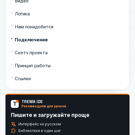
Видео
Логика
Нам понадобится
Подключение
Скетч проекта
Принцип работы
Ссылки
TREMA IDE
T
Рекомендуем для уроков
Пишите и загружайте проще
translate
Интерфейс на русском
extension
Библиотеки в один шаг