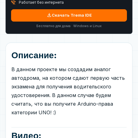
wifi_off
Работает без интернета
download
Скачать Trema IDE
Бесплатно для дома · Windows и Linux
Описание:
В данном проекте мы создадим аналог
автодрома, на котором сдают первую часть
экзамена для получения водительского
удостоверения. В данном случае будем
считать, что вы получите Arduino-права
категории UNO! :)
Видео: