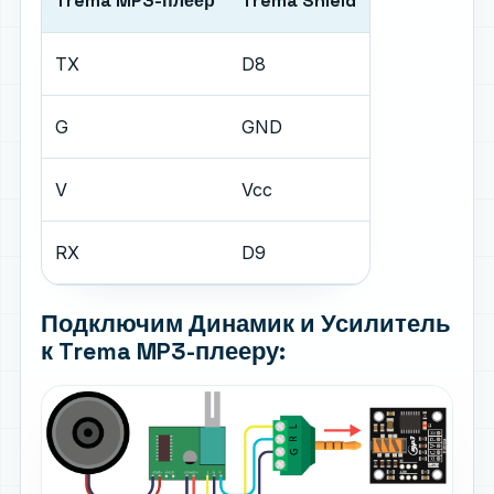
Trema MP3-плеер
Trema Shield
TX
D8
G
GND
V
Vcc
RX
D9
Подключим Динамик и Усилитель
к Trema MP3-плееру: