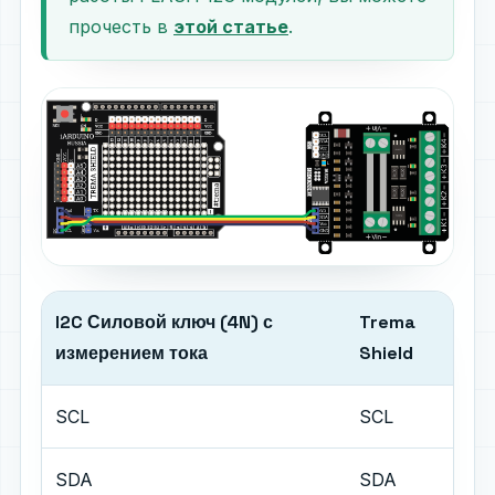
прочесть в
этой статье
.
I2C Силовой ключ (4N) с
Trema
измерением тока
Shield
SCL
SCL
SDA
SDA