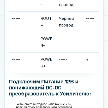
-
провод
-----
ROUT
Чёрный
-----
+
провод
-----
POWE
-----
-
R-
-----
POWE
-----
+
R+
Подключим Питание 12В и
понижающий DC-DC
преобразователь к Усилителю: