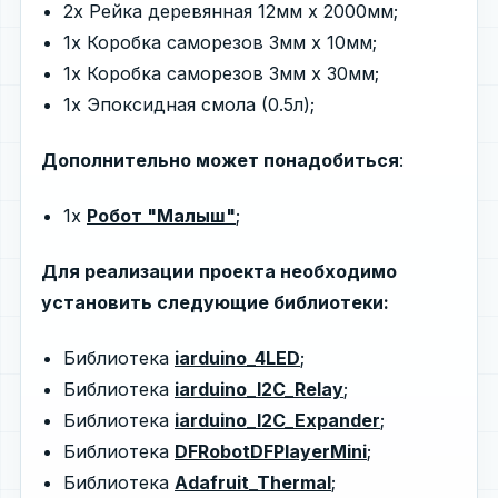
2х Рейка деревянная 12мм х 2000мм;
1х Коробка саморезов 3мм х 10мм;
1х Коробка саморезов 3мм х 30мм;
1х Эпоксидная смола (0.5л);
Дополнительно может понадобиться
:
1х
Робот "Малыш"
;
Для реализации проекта необходимо
установить следующие библиотеки:
Библиотека
iarduino_4LED
;
Библиотека
iarduino_I2C_Relay
;
Библиотека
iarduino_I2C_Expander
;
Библиотека
DFRobotDFPlayerMini
;
Библиотека
Adafruit_Thermal
;