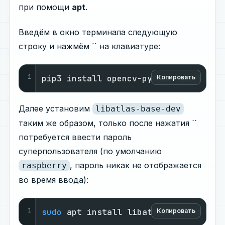
при помощи
apt
.
Введём в окно терминала следующую
строку и нажмём `` на клавиатуре:
1
pip3 install opencv-python imutils n
Копировать
Далее установим
libatlas-base-dev
таким же образом, только после нажатия ``
потребуется ввести пароль
суперпользователя (по умолчанию
, пароль никак не отображается
raspberry
во время ввода):
1
sudo
 apt install libatlas-base-dev
Копировать