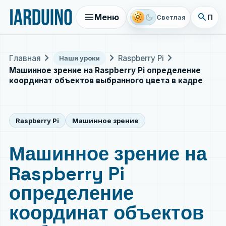
menu
search
light_mode
dark_mode
Меню
Поис
Светлая
chevron_right
chevron_right
chevron_right
Главная
Raspberry Pi
Наши уроки
Машинное зрение на Raspberry Pi определение
координат объектов выбранного цвета в кадре
Raspberry Pi
Машинное зрение
Машинное зрение на
Raspberry Pi
определение
координат объектов