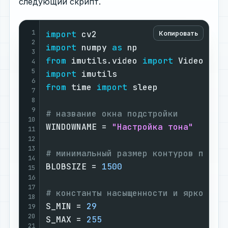
следующий скрипт.
1
import
Копировать
2
import
 numpy 
as
3
from
 imutils.video 
import
4
5
import
6
from
 time 
import
 sleep

7
8
9
# название окна подстройки
10
WINDOWNAME = 
"Настройка тона"
11
12
13
# минимальный размер контуров пятна
14
BLOBSIZE = 
1500
15
16
17
# константы насыщенности и яркости
18
S_MIN = 
29
19
20
S_MAX = 
255
21