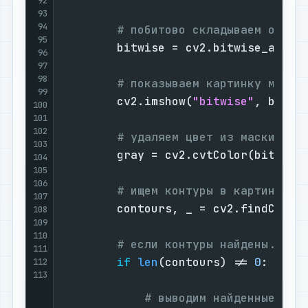
92
93
94
# побитово складываем ориги
95
        bitwise = cv2.bitwise_and(im
96
97
98
# показываем картинку маски
99
        cv2.imshow(
"bitwise"
, bitwis
100
101
102
# удаляем цвет из маски
103
        gray = cv2.cvtColor(bitwise,
104
105
106
# ищем контуры в картинке
107
        contours, _ = cv2.findContou
108
109
110
# если контуры найдены...
111
if
len
(contours) != 
0
:

112
113
# выводим найденные кон