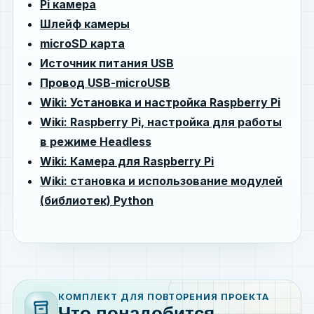
Pi камера
Шлейф камеры
microSD карта
Источник питания USB
Провод USB-microUSB
Wiki: Установка и настройка Raspberry Pi
Wiki: Raspberry Pi, настройка для работы
в режиме Headless
Wiki: Камера для Raspberry Pi
Wiki: становка и использование модулей
(библиотек) Python
КОМПЛЕКТ ДЛЯ ПОВТОРЕНИЯ ПРОЕКТА
inventory_2
Что понадобится