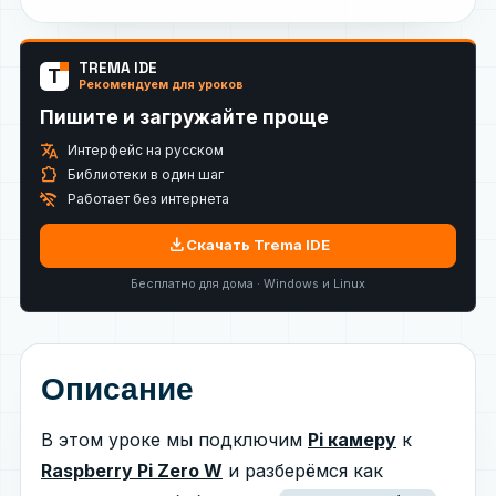
TREMA IDE
T
Рекомендуем для уроков
Пишите и загружайте проще
translate
Интерфейс на русском
extension
Библиотеки в один шаг
wifi_off
Работает без интернета
download
Скачать Trema IDE
Бесплатно для дома · Windows и Linux
Описание
В этом уроке мы подключим
Pi камеру
к
Raspberry Pi Zero W
и разберёмся как