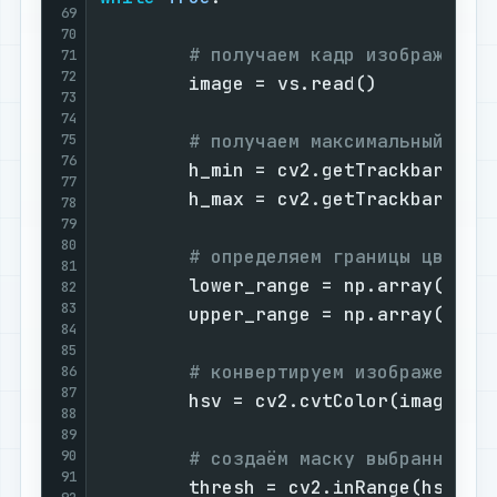
69
70
# получаем кадр изображения
71
72
        image = vs.read()

73
74
# получаем максимальный и м
75
76
        h_min = cv2.getTrackbarPos(
77
        h_max = cv2.getTrackbarPos(
78
79
80
# определяем границы цвета 
81
        lower_range = np.array([h_mi
82
83
        upper_range = np.array([h_ma
84
85
# конвертируем изображение 
86
87
        hsv = cv2.cvtColor(image, cv
88
89
90
# создаём маску выбранного 
91
        thresh = cv2.inRange(hsv, lo