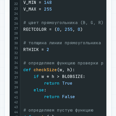
V_MIN = 
148
22
V_MAX = 
255
23
24
25
# цвет прямоугольника (B, G, R)
26
27
RECTCOLOR = (
0
, 
255
, 
0
)

28
29
# толщина линии прямоугольника
30
31
RTHICK = 
2
32
33
# определяем функцию проверки разме
34
35
def
checkSize
(
w, h
):

36
if
 w * h > BLOBSIZE:

37
38
return
True
39
else
:

40
return
False
41
42
43
# определяем пустую функцию
44