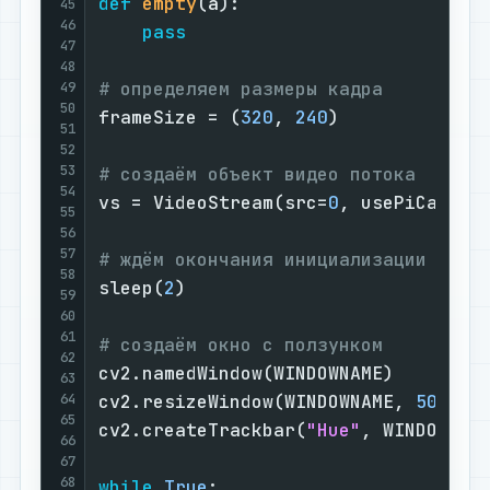
def
empty
(
a
):

45
46
pass
47
48
# определяем размеры кадра
49
50
frameSize = (
320
, 
240
)

51
52
53
# создаём объект видео потока
54
vs = VideoStream(src=
0
, usePiCamera
55
56
57
# ждём окончания инициализации виде
58
sleep(
2
)

59
60
61
# создаём окно с ползунком
62
cv2.namedWindow(WINDOWNAME)

63
64
cv2.resizeWindow(WINDOWNAME, 
500
, 
1
65
cv2.createTrackbar(
"Hue"
, WINDOWNAM
66
67
68
while
True
:
