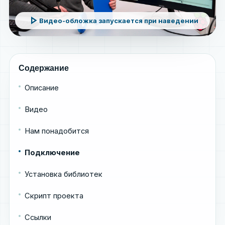
play_arrow
Видео-обложка запускается при наведении
Содержание
Описание
Видео
Нам понадобится
Подключение
Установка библиотек
Cкрипт проекта
Ссылки