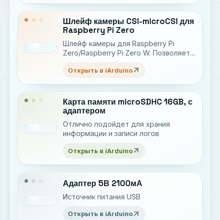
Шлейф камеры CSI-microCSI для
Raspberry Pi Zero
Шлейф камеры для Raspberry Pi
Zero/Raspberry Pi Zero W. Позволяет
подключать камеры Raspberry Pi к
arrow_outward
Открыть в iArduino
разъёму microCSI
Карта памяти microSDHC 16GB, с
адаптером
Отлично подойдет для храния
информации и записи логов
arrow_outward
Открыть в iArduino
Адаптер 5В 2100мА
Источник питания USB
arrow_outward
Открыть в iArduino