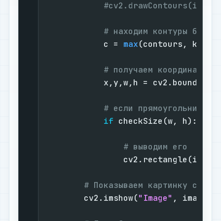
#cv2.drawContours(image
# находим контуры бОльш
            c = 
max
(contours, key = 
# получаем координаты п
            x,y,w,h = cv2.boundingRe
# если прямоугольник до
if
 checkSize(w, h):

# выводим его
                cv2.rectangle(image,
# Показываем картинку с ква
        cv2.imshow(
"Image"
, image)
