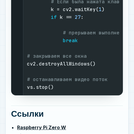
# Если была нажата клавиша 
        k = cv2.waitKey(
1
)

if
 k == 
27
:

# прерываем выполнение 
break
# закрываем все окна
cv2.destroyAllWindows()

# останавливаем видео поток
vs.stop()
Ссылки
Raspberry Pi Zero W