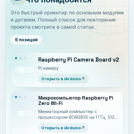
Это быстрый ориентир по основным модулям
и деталям. Полный список для повторения
проекта смотрите в самой статье.
6 позиций
Raspberry Pi Camera Board v2
Pi камеру
arrow_outward
Открыть в iArduino
Микрокомпьютер Raspberry Pi
Zero Wi-Fi
Миниатюрный компьютер с
процессором BCM2835 на 1 ГГц, 512
МБ RAM и модулями Wi-Fi / Bluetooth
arrow_outward
Открыть в iArduino