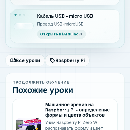
Кабель USB - micro USB
Провод USB-microUSB
arrow_outward
Открыть в iArduino
auto_stories
sell
Все уроки
Raspberry Pi
ПРОДОЛЖИТЬ ОБУЧЕНИЕ
Похожие уроки
Машинное зрение на
Raspberry Pi - определение
формы и цвета объектов
Учим Raspberry Pi Zero W
распознавать форму и цвет