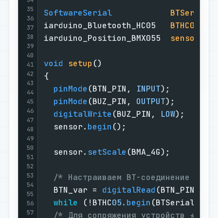
35
SoftwareSerial
BTSerial
(
36
iarduino_Bluetooth_HC05   
BTHC05
(K_
37
38
iarduino_Position_BMX055  
sensor
(BM
39
40
void
setup
()
41
42
{

43
pinMode
(BTN_PIN, 
INPUT
);         
44
pinMode
(BUZ_PIN, 
OUTPUT
);        
45
46
digitalWrite
(BUZ_PIN, 
LOW
);      
47
  sensor.
begin
();                  
48
49
50
  sensor.
setScale
(BMA_4G);         
51
52
53
/* Настраиваем BT-соединение */
54
  BTN_var = 
digitalRead
(BTN_PIN);

55
while
 (!BTHC
05.
begin
(BTSerial)) {}
56
57
/* Для сопряжения устройств */