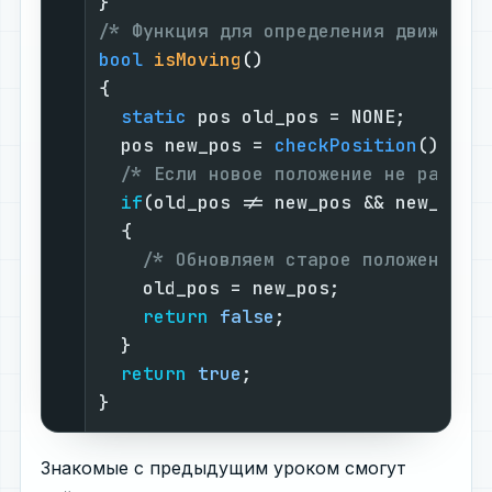
/* Функция для определения движения
bool
isMoving
()
{

static
 pos old_pos = NONE;       
  pos new_pos = 
checkPosition
();   
/* Если новое положение не равно 
if
(old_pos != new_pos && new_pos !
  {

/* Обновляем старое положение *
    old_pos = new_pos;

return
false
;

  }

return
true
;

}
Знакомые с предыдущим уроком смогут