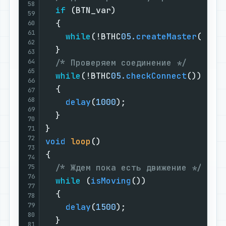
58
if
 (BTN_var)

59
  {

60
61
while
(!BTHC
05.
createMaster
(
"IMU
62
  }

63
64
/* Проверяем соединение */
65
while
(!BTHC
05.
checkConnect
())

66
  {

67
68
delay
(
1000
);

69
  }

70
71
72
void
loop
()
73
{

74
/* Ждем пока есть движение */
75
76
while
 (
isMoving
())

77
  {

78
79
delay
(
1500
);

80
  }

81