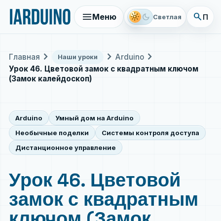
menu
search
light_mode
dark_mode
Меню
Поис
Светлая
chevron_right
chevron_right
chevron_right
Главная
Arduino
Наши уроки
Урок 46. Цветовой замок с квадратным ключом
(Замок калейдоскоп)
Arduino
Умный дом на Arduino
Необычные поделки
Системы контроля доступа
Дистанционное управление
Урок 46. Цветовой
замок с квадратным
ключом (Замок