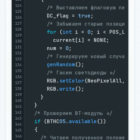
124
/* Выставляем флаговую переме
125
      DC_flag = 
true
;

126
/* Забываем старые позиции */
127
128
for
 (
int
 i = 
0
; i < POS_LEN; +
129
        current[i] = NONE;

130
131
      num = 
0
;

132
/* Генерируем новый случайный
133
genRandom
();

134
135
/* Гасим светодиоды */
136
      RGB.
setColor
(NeoPixelAll, 
0
);

137
      RGB.
write
();

138
139
    }

140
  }

141
142
/* Проверяем BT-модуль */
143
if
 (BTHC
05.
available
())

144
  {

145
146
/* Читаем полученное положение 