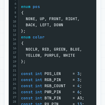
6
enum
pos
7
{                                  
8
9
  NONE, UP, FRONT, RIGHT,          
10
  BACK, LEFT, DOWN                 
11
12
};                                 
13
enum
color
14
{                                  
15
16
  NOCLR, RED, GREEN, BLUE,         
17
  YELLOW, PURPLE, WHITE            
18
};                                 
19
20
21
const
int
 POS_LEN     = 
3
;         
22
const
int
 RGB_PIN     = 
3
;         
23
24
const
int
 RGB_COUNT   = 
4
;         
25
const
int
 PWR_PIN     = 
6
;         
26
27
const
int
 BTN_PIN     = A3;        
28
const
int
 RX_PIN      = 
13
;        