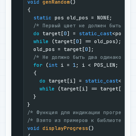
void
genRandom
()
{

static
 pos old_pos = NONE;

/* Первый цвет не должен быть рав
do
 target[
0
] = 
static_cast
<pos>(
r
while
 (target[
0
] == old_pos);

  old_pos = target[
0
];

/* Не должно быть два одинаковых 
for
 (
int
 i = 
1
; i < POS_LEN; ++i)

  {

do
 target[i] = 
static_cast
<pos>
while
 (target[i] == target[i - 
  }

/* Функция для индикации прогресса 
/* Взято из примеров к библиотеке N
void
displayProgress
()
{
