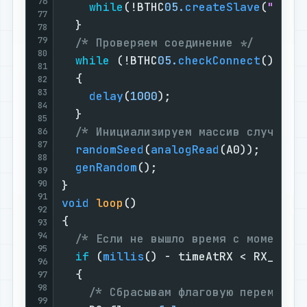
76
while
(!BTHC
05.
createSlave
(
"IMU9
77
  }

78
79
/* Проверяем соединение */
80
while
 (!BTHC
05.
checkConnect
())

81
  {

82
83
delay
(
1000
);

84
  }

85
/* Инициализируем массив случайны
86
87
randomSeed
(
analogRead
(A0));

88
genRandom
();

89
90
91
void
loop
()
92
{

93
94
/* Если не вышло время с момента 
95
if
 (
millis
() - timeAtRX < RX_DELAY
96
  {

97
98
/* Сбрасывам флаговую переменну
99