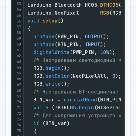
53
iarduino_Bluetooth_HC05 
BTHC05
(K_PI
54
iarduino_NeoPixel       
RGB
(RGB_PIN
55
void
setup
()
56
57
{

58
pinMode
(PWR_PIN, 
OUTPUT
);        
59
pinMode
(BTN_PIN, 
INPUT
);         
60
61
digitalWrite
(PWR_PIN, 
LOW
);      
62
/* Настраиваем светодиодный модул
63
64
  RGB.
begin
();

65
  RGB.
setColor
(NeoPixelAll, 
0
);

66
  RGB.
write
();

67
68
/* Настраиваем BT-соединение */
69
  BTN_var = 
digitalRead
(BTN_PIN);

70
while
 (!BTHC
05.
begin
(BTSerial)) {}
71
72
/* Для сопряжения устройств */
73
if
 (BTN_var)

74
  {

75