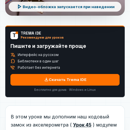
play_arrow
Видео-обложка запускается при наведении
TREMA IDE
T
Рекомендуем для уроков
Пишите и загружайте проще
translate
Интерфейс на русском
extension
Библиотеки в один шаг
wifi_off
Работает без интернета
download
Скачать Trema IDE
Бесплатно для дома · Windows и Linux
В этом уроке мы дополним наш кодовый
замок из акселерометра (
Урок 45
) модулем