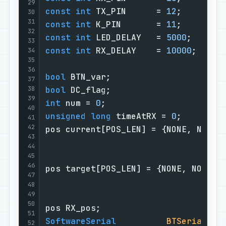
29
const
int
 TX_PIN      = 
12
;        
30
31
const
int
 K_PIN       = 
11
;        
32
const
int
 LED_DELAY   = 
5000
;      
33
const
int
 RX_DELAY    = 
10000
;     
34
35
36
bool
 BTN_var;                      
37
38
bool
 DC_flag;                      
39
int
 num = 
0
;                       
40
unsigned
long
 timeAtRX = 
0
;        
41
42
pos current[POS_LEN] = {NONE, NONE,
43
44
45
46
pos target[POS_LEN] = {NONE, NONE, 
47
48
49
50
pos RX_pos;                        
51
SoftwareSerial
BTSerial
(RX
52