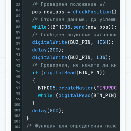
/* Проверяем положение */
82
83
  pos new_pos = 
checkPosition
();

84
/* Отсылаем данные, до успешной п
85
while
(!BTHC
05.
send
(new_pos));

86
87
/* Сообщаем звуковым сигналом о н
88
digitalWrite
(BUZ_PIN, 
HIGH
);

89
90
delay
(
200
);

91
digitalWrite
(BUZ_PIN, 
LOW
);

92
/* Проверяем, не нажата ли кнопка
93
94
if
 (
digitalRead
(BTN_PIN))

95
  {

96
    BTHC
05.
createMaster
(
"IMU9DOF"
, 
97
98
while
 (
digitalRead
(BTN_PIN)) {}

99
  }

100
delay
(
800
);

101
102
103
/* Функция для определения положени
104