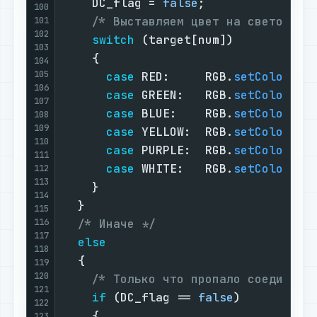
    DC_flag = 
false
;

100
/* Выставляем цвет на светодиод
101
102
switch
 (target[num])

103
    {

104
105
case
 RED:     RGB.
setColor
(Ne
106
case
 GREEN:   RGB.
setColor
(Ne
107
case
 BLUE:    RGB.
setColor
(Ne
108
109
case
 YELLOW:  RGB.
setColor
(Ne
110
case
 PURPLE:  RGB.
setColor
(Ne
111
case
 WHITE:   RGB.
setColor
(Ne
112
113
    }

114
  }

115
116
/* Иначе */
117
else
118
  {

119
120
/* Только что пропало соединени
121
if
 (DC_flag == 
false
)

122
    {

123