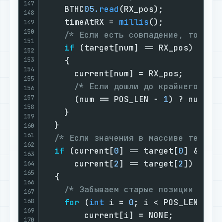
147
    BTHC
05.
read
(RX_pos);

148
    timeAtRX = 
millis
();

149
150
/* Если есть совпадение, то обн
151
if
 (target[num] == RX_pos)

152
    {

153
154
      current[num] = RX_pos;

155
/* Если дошли до крайнего эле
156
157
      (num == POS_LEN - 
1
) ? num = 
158
    }

159
  }

160
161
/* Если значения в массиве текущи
162
if
 (current[
0
] == target[
0
] && cu
163
      current[
2
] == target[
2
])

164
165
  {

166
/* Забываем старые позиции */
167
168
for
 (
int
 i = 
0
; i < POS_LEN; ++i
169
        current[i] = NONE;

170