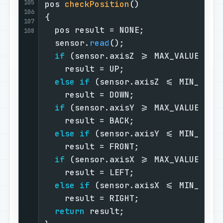
105
pos 
checkPosition
()
106
{

107
  pos result = NONE;               
108
  sensor.
read
();                   
if
 (sensor.axisZ >= MAX_VALUE)   
    result = UP;

else
if
 (sensor.axisZ <= MIN_VALUE
    result = DOWN;

if
 (sensor.axisY >= MAX_VALUE)   
    result = BACK;

else
if
 (sensor.axisY <= MIN_VALUE
    result = FRONT;

if
 (sensor.axisX >= MAX_VALUE)   
    result = LEFT;

else
if
 (sensor.axisX <= MIN_VALUE
    result = RIGHT;

return
 result;                   