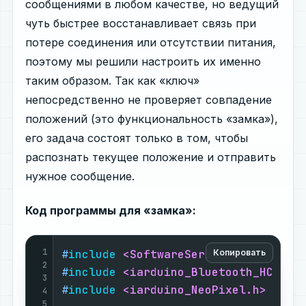
сообщениями в любом качестве, но ведущий
чуть быстрее восстанавливает связь при
потере соединения или отсутствии питания,
поэтому мы решили настроить их именно
таким образом. Так как «ключ»
непосредственно не проверяет совпадение
положений (это функциональность «замка»),
его задача состоят только в том, чтобы
распознать текущее положение и отправить
нужное сообщение.
Код программы для «замка»:
1
#
include
<SoftwareSerial.h>
Копировать
2
#
include
<iarduino_Bluetooth_HC05.h
3
#
include
<iarduino_NeoPixel.h>
4
5