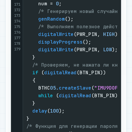
    num = 
0
;

171
172
/* Генерируем новый случайный к
173
genRandom
();

174
/* Выполняем полезное действие 
175
176
digitalWrite
(PWR_PIN, 
HIGH
);

177
displayProgress
();

178
digitalWrite
(PWR_PIN, 
LOW
);

179
  }

/* Проверяем, не нажата ли кнопка
if
 (
digitalRead
(BTN_PIN))

  {

    BTHC
05.
createSlave
(
"IMU9DOF"
, 
"
while
 (
digitalRead
(BTN_PIN)) {}

  }

delay
(
100
);

/* Функция для генерации пароля из 