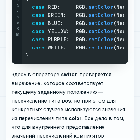
5
case
 RED:     RGB.
setColor
(NeoPixe
6
case
 GREEN:   RGB.
setColor
(NeoPixe
7
case
 BLUE:    RGB.
setColor
(NeoPixe
8
9
case
 YELLOW:  RGB.
setColor
(NeoPixe
10
case
 PURPLE:  RGB.
setColor
(NeoPixe
case
 WHITE:   RGB.
setColor
(NeoPixe
}
Здесь в операторе
switch
проверяется
выражение, которое соответствует
текущему заданному положению —
перечисление типа
pos
, но при этом для
конкретных случаев используются значения
из перечисления типа
color
. Все дело в том,
что для внутреннего представления
значений перечислений компилятор