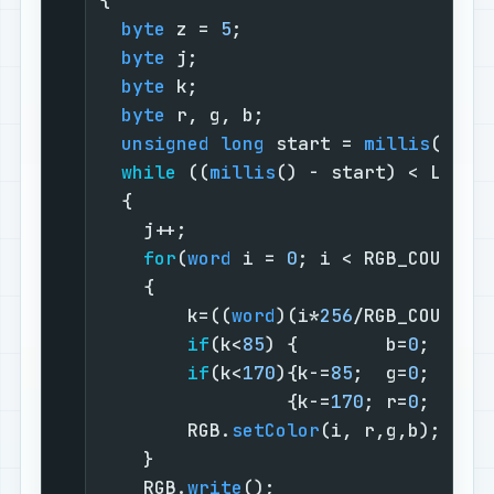
byte
 z = 
5
;                      
byte
 j;                          
byte
 k;                          
byte
 r, g, b;                    
unsigned
long
 start = 
millis
();  
while
 ((
millis
() - start) < LED_D
  {

    j++;                           
for
(
word
 i = 
0
; i < RGB_COUNT; 
    {

        k=((
word
)(i*
256
/RGB_COUNT)+
if
(k<
85
) {        b=
0
; r=k*
if
(k<
170
){k-=
85
;  g=
0
; b=k*
                 {k-=
170
; r=
0
; g=k*
        RGB.
setColor
(i, r,g,b);    
    }

    RGB.
write
();                   