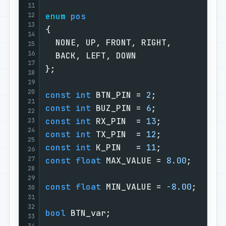
11
12
enum
pos
13
{                                  
14
  NONE, UP, FRONT, RIGHT,          
15
16
  BACK, LEFT, DOWN                 
17
};                                 
18
19
20
const
int
 BTN_PIN = 
2
;             
21
const
int
 BUZ_PIN = 
6
;             
22
const
int
 RX_PIN  = 
13
;            
23
24
const
int
 TX_PIN  = 
12
;            
25
const
int
 K_PIN   = 
11
;            
26
27
const
float
 MAX_VALUE = 
8.00
;      
28
29
const
float
 MIN_VALUE = 
-8.00
;     
30
31
32
bool
 BTN_var;                      
33
34