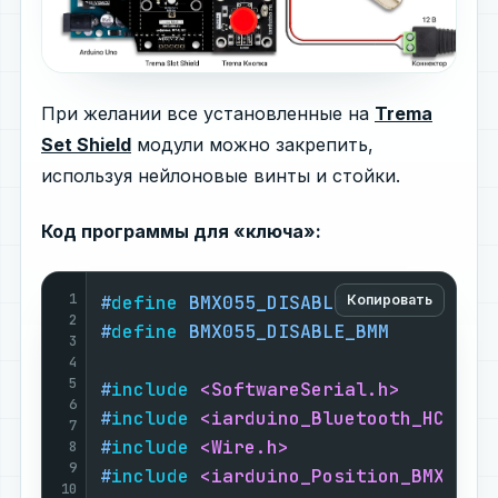
При желании все установленные на
Trema
Set Shield
модули можно закрепить,
используя нейлоновые винты и стойки.
Код программы для «ключа»:
1
#
define
 BMX055_DISABLE_BMG         
Копировать
2
#
define
 BMX055_DISABLE_BMM         
3
4
5
#
include
<SoftwareSerial.h>
6
#
include
<iarduino_Bluetooth_HC05.h
7
#
include
<Wire.h>
8
9
#
include
<iarduino_Position_BMX055.
10