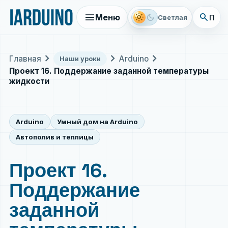
menu
search
light_mode
dark_mode
Меню
Поис
Светлая
chevron_right
chevron_right
chevron_right
Главная
Arduino
Наши уроки
Проект 16. Поддержание заданной температуры
жидкости
Arduino
Умный дом на Arduino
Автополив и теплицы
Проект 16.
Поддержание
заданной