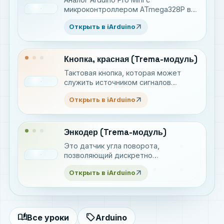
микроконтроллером ATmega328P в
форм-факторе Trema с колодками G-
arrow_outward
Открыть в iArduino
V-S для удобного подключения
Trema-модулей
Кнопка, красная (Trema-модуль)
Тактовая кнопка, которая может
служить источником сигналов
(команд) для Ваших проектов
arrow_outward
Открыть в iArduino
Энкодер (Trema-модуль)
Это датчик угла поворота,
позволяющий дискретно
(прерывисто) определять угол
arrow_outward
Открыть в iArduino
поворота вала и нажатие на него
auto_stories
sell
Все уроки
Arduino