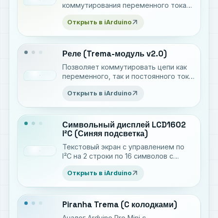
коммутирования переменного тока
до 2А. Имеет больший ресурс пред
arrow_outward
Открыть в iArduino
электромеханическими реле.
Реле (Trema-модуль v2.0)
Позволяет коммутировать цепи как
переменного, так и постоянного тока
до 10 А.
arrow_outward
Открыть в iArduino
Символьный дисплей LCD1602
I²C (Синяя подсветка)
Текстовый экран с управлением по
I²C на 2 строки по 16 символов с
белым текстом на синей подсветке
arrow_outward
Открыть в iArduino
Piranha Trema (C колодками)
Аналог Arduino Pro Mini c