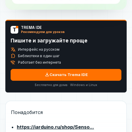
TREMA IDE
T
Рекомендуем для уроков
Пишите и загружайте проще
translate
Интерфейс на русском
extension
Библиотеки в один шаг
wifi_off
Работает без интернета
download
Скачать Trema IDE
Бесплатно для дома · Windows и Linux
Понадобится
https://iarduino.ru/shop/Senso...