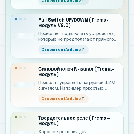
arrow_outward
Открыть в iArduino
Pull Switch UP/DOWN (Trema-
модуль V2.0)
Позволяет подключать устройства,
которые не предполагают прямого
подключения к Arduino, а так же те
arrow_outward
Открыть в iArduino
устройства, которым при
подключении необходимо прижимать
линию к земле(GND), или подтягивать
к питанию(VCC).
Силовой ключ N-канал (Trema-
модуль)
Позволит управлять нагрузкой ШИМ
сигналом. Например яркостью
светодиодной ленты или скоростью
arrow_outward
Открыть в iArduino
мотора
Твердотельное реле (Trema—
модуль)
Хорошее решения для