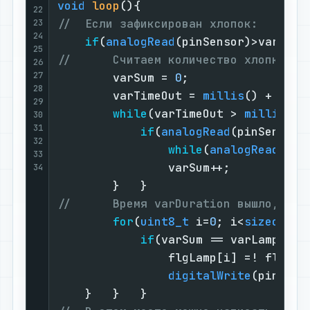
void
loop
()
{                        
22
//  Если зафиксирован хлопок:       
23
24
if
(
analogRead
(pinSensor)>varVolu
25
//      Считаем количество хлопков з
26
27
        varSum = 
0
;                 
28
        varTimeOut = 
millis
() + varD
29
while
(varTimeOut > 
millis
())
30
31
if
(
analogRead
(pinSensor)
32
while
(
analogRead
(pin
33
                varSum++;           
34
        }   }                       
//      Время varDuration вышло, кол
for
(
uint8_t
 i=
0
; i<
sizeof
(va
if
(varSum == varLamp[i])
                flgLamp[i] =! flgLam
digitalWrite
(pinLamp
    }   }   }                       