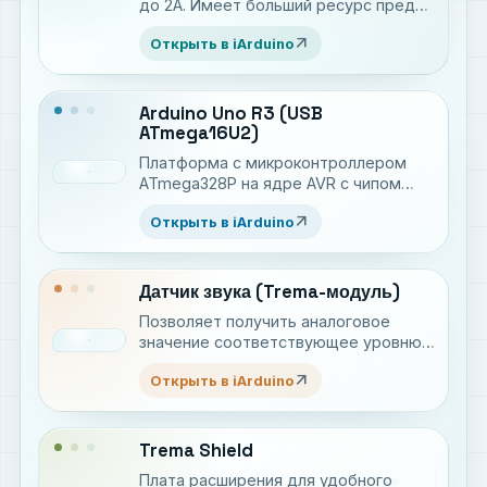
до 2А. Имеет больший ресурс пред
электромеханическими реле.
arrow_outward
Открыть в iArduino
Arduino Uno R3 (USB
ATmega16U2)
Платформа c микроконтроллером
ATmega328P на ядре AVR с чипом
USB ATmega16U2 для разработки
arrow_outward
Открыть в iArduino
электронных устройств на языке C++
Датчик звука (Trema-модуль)
Позволяет получить аналоговое
значение соответствующее уровню
громкости звука
arrow_outward
Открыть в iArduino
Trema Shield
Плата расширения для удобного