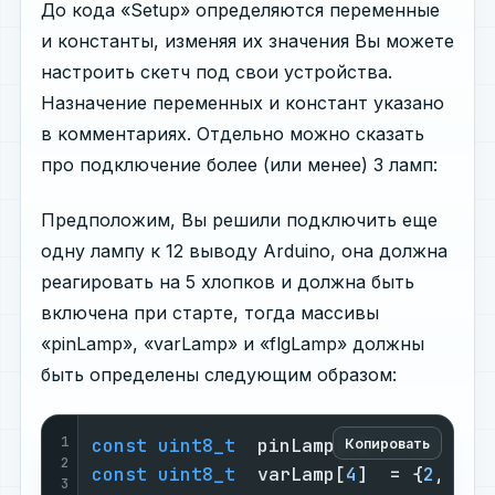
До кода «Setup» определяются переменные
и константы, изменяя их значения Вы можете
настроить скетч под свои устройства.
Назначение переменных и констант указано
в комментариях. Отдельно можно сказать
про подключение более (или менее) 3 ламп:
Предположим, Вы решили подключить еще
одну лампу к 12 выводу Arduino, она должна
реагировать на 5 хлопков и должна быть
включена при старте, тогда массивы
«pinLamp», «varLamp» и «flgLamp» должны
быть определены следующим образом:
1
const
uint8_t
  pinLamp[
4
]  = {
9
,
6
,
3
,
Копировать
2
const
uint8_t
  varLamp[
4
]  = {
2
,
3
,
4
,
3