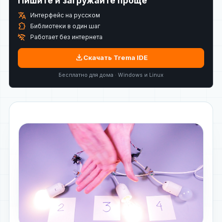
Пишите и загружайте проще
translate
Интерфейс на русском
extension
Библиотеки в один шаг
wifi_off
Работает без интернета
download
Скачать Trema IDE
Бесплатно для дома · Windows и Linux