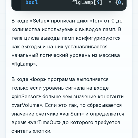
bool
           flgLamp[
4
]  = {
0
,
0
,
0
,
В коде «Setup» прописан цикл «for» от 0 до
количества используемых выводов ламп. В
теле цикла выводы ламп конфигурируются
как выходы и на них устанавливается
начальный логический уровень из массива
«flgLamp».
В коде «loop» программа выполняется
только если уровень сигнала на входе
«pinSensor» больше чем значение константы
«varVolume». Если это так, то сбрасывается
значение счётчика «varSum» и определяется
время «varTimeOut» до которого требуется
считать хлопки.