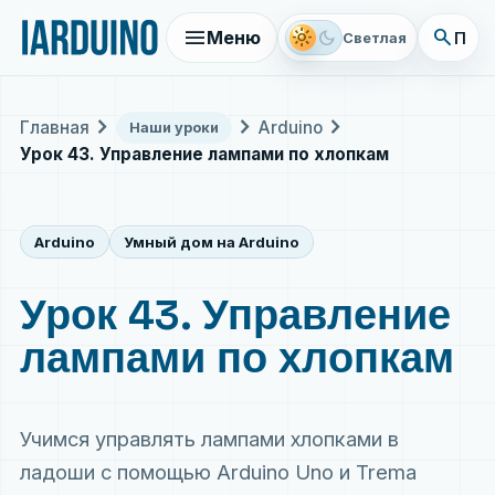
menu
search
light_mode
dark_mode
Меню
Поис
Светлая
chevron_right
chevron_right
chevron_right
Главная
Arduino
Наши уроки
Урок 43. Управление лампами по хлопкам
Arduino
Умный дом на Arduino
Урок 43. Управление
лампами по хлопкам
Учимся управлять лампами хлопками в
ладоши с помощью Arduino Uno и Trema