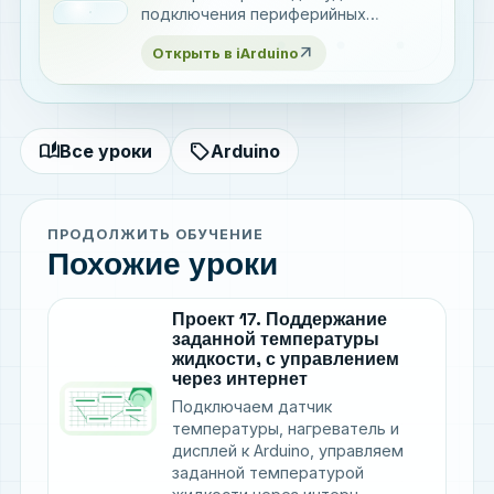
подключения периферийных
устройств
arrow_outward
Открыть в iArduino
auto_stories
sell
Все уроки
Arduino
ПРОДОЛЖИТЬ ОБУЧЕНИЕ
Похожие уроки
Проект 17. Поддержание
заданной температуры
жидкости, с управлением
через интернет
Подключаем датчик
температуры, нагреватель и
дисплей к Arduino, управляем
заданной температурой