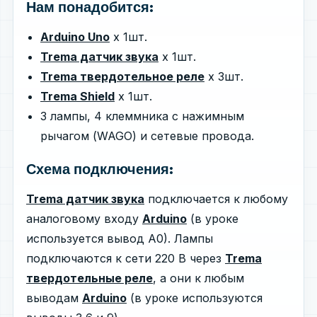
Нам понадобится:
Arduino Uno
х 1шт.
Trema датчик звука
х 1шт.
Trema твердотельное реле
х 3шт.
Trema Shield
x 1шт.
3 лампы, 4 клеммника с нажимным
рычагом (WAGO) и сетевые провода.
Схема подключения:
Trema датчик звука
подключается к любому
аналоговому входу
Arduino
(в уроке
используется вывод A0). Лампы
подключаются к сети 220 В через
Trema
твердотельные реле
, а они к любым
выводам
Arduino
(в уроке используются