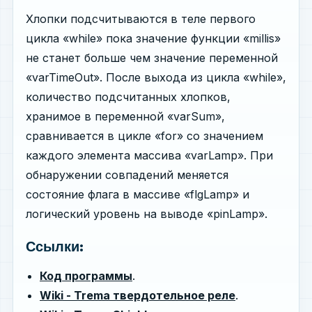
Хлопки подсчитываются в теле первого
цикла «while» пока значение функции «millis»
не станет больше чем значение переменной
«varTimeOut». После выхода из цикла «while»,
количество подсчитанных хлопков,
хранимое в переменной «varSum»,
сравнивается в цикле «for» со значением
каждого элемента массива «varLamp». При
обнаружении совпадений меняется
состояние флага в массиве «flgLamp» и
логический уровень на выводе «pinLamp».
Ссылки:
Код программы
.
Wiki - Trema твердотельное реле
.