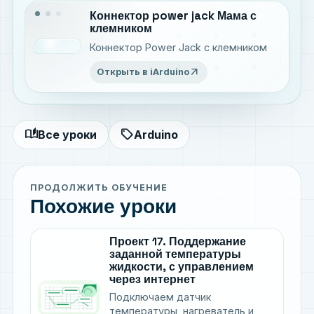
Коннектор power jack Мама с
клемником
Коннектор Power Jack с клемником
arrow_outward
Открыть в iArduino
auto_stories
sell
Все уроки
Arduino
ПРОДОЛЖИТЬ ОБУЧЕНИЕ
Похожие уроки
Проект 17. Поддержание
заданной температуры
жидкости, с управлением
через интернет
Подключаем датчик
температуры, нагреватель и