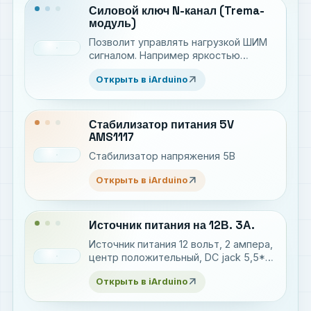
Силовой ключ N-канал (Trema-
модуль)
Позволит управлять нагрузкой ШИМ
сигналом. Например яркостью
светодиодной ленты или скоростью
arrow_outward
Открыть в iArduino
мотора
Стабилизатор питания 5V
AMS1117
Стабилизатор напряжения 5В
arrow_outward
Открыть в iArduino
Источник питания на 12В. 3А.
Источник питания 12 вольт, 2 ампера,
центр положительный, DC jack 5,5*2,1
мм
arrow_outward
Открыть в iArduino