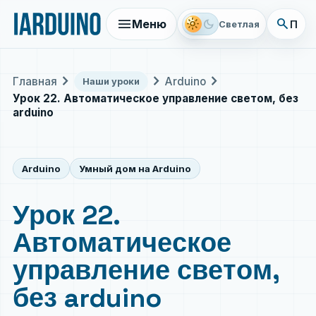
menu
search
light_mode
dark_mode
Меню
Поис
Светлая
chevron_right
chevron_right
chevron_right
Главная
Arduino
Наши уроки
Урок 22. Автоматическое управление светом, без
arduino
Arduino
Умный дом на Arduino
Урок 22.
Автоматическое
управление светом,
без arduino