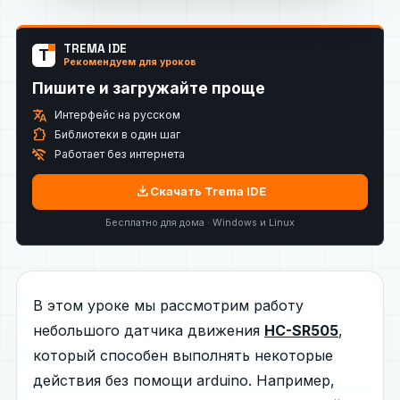
TREMA IDE
T
Рекомендуем для уроков
Пишите и загружайте проще
translate
Интерфейс на русском
extension
Библиотеки в один шаг
wifi_off
Работает без интернета
download
Скачать Trema IDE
Бесплатно для дома · Windows и Linux
В этом уроке мы рассмотрим работу
небольшого датчика движения
HC-SR505
,
который способен выполнять некоторые
действия без помощи arduino. Например,