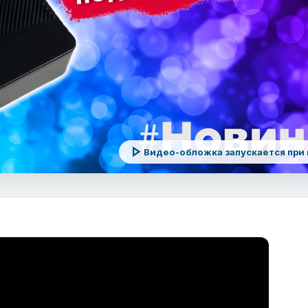
play_arrow
Видео-обложка запускается при