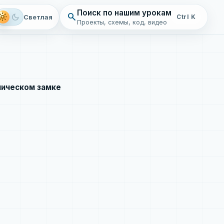
Поиск по нашим урокам
search
ght_mode
dark_mode
Светлая
Ctrl K
Проекты, схемы, код, видео
ническом замке