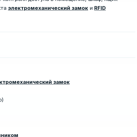
екта
электромеханический замок
и
RFID
ктромеханический замок
р)
емником