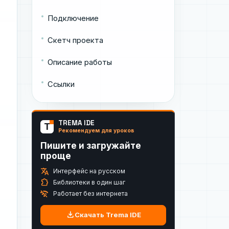
Подключение
Скетч проекта
Описание работы
Ссылки
TREMA IDE
T
Рекомендуем для уроков
Пишите и загружайте
проще
translate
Интерфейс на русском
extension
Библиотеки в один шаг
wifi_off
Работает без интернета
download
Скачать Trema IDE