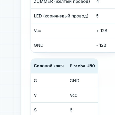
ZUMMER (желтый провод)
4
LED (коричневый провод)
5
Vcc
+ 12В
GND
- 12В
Силовой ключ
Piranha UNO
G
GND
V
Vcc
S
6