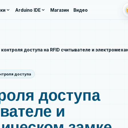
li
expand_more
expand_more
ки
Arduino IDE
Магазин
Видео
 контроля доступа на RFID считывателе и электромеха
нтроля доступа
роля доступа
ывателе и
ическом замке