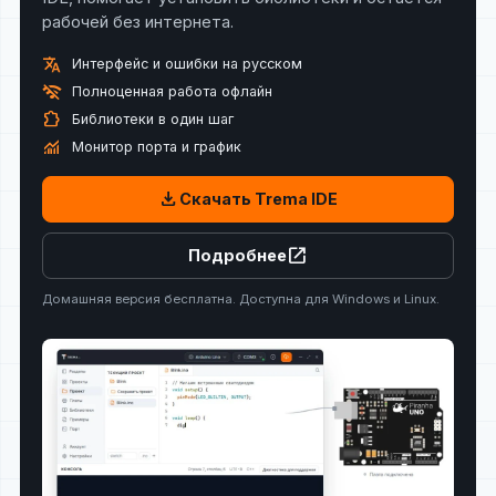
рабочей без интернета.
translate
Интерфейс и ошибки на русском
wifi_off
Полноценная работа офлайн
extension
Библиотеки в один шаг
monitoring
Монитор порта и график
download
Скачать Trema IDE
open_in_new
Подробнее
Домашняя версия бесплатна. Доступна для Windows и Linux.