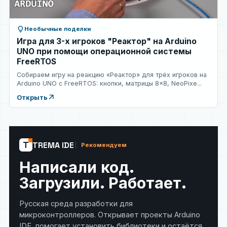
lightbulb
Необычные поделки
Игра для 3-х игроков "Реактор" на Arduino
UNO при помощи операционной системы
FreeRTOS
Собираем игру на реакцию «Реактор» для трёх игроков на
Arduino UNO с FreeRTOS: кнопки, матрицы 8×8, NeoPixe...
arrow_outward
Открыть
T
TREMA IDE
Рекомендуем
Написали код.
Загрузили. Работает.
Русская среда разработки для
микроконтроллеров. Открывает проекты Arduino
IDE, помогает установить библиотеки и остаётся