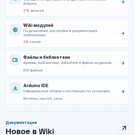
arrow_forward
Arduino.
276 записей
Wiki модулей
memory
Подключение, настройка и документация
arrow_forward
электроники.
315 статей
Файлы и библиотеки
folder_zip
arrow_forward
Архивы, библиотеки, datasheet и файлы из уроков.
619 файлов
Arduino IDE
download
arrow_forward
Официальные сборки и инструкции по установке.
Windows, macOS, Linux
Документация
arrow_outward
Новое в Wiki