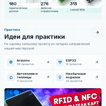
180
276
315
практических
записей
статей Wiki
уроков
справочника
Практика
arrow_forward
Все 
Идеи для практики
По одному сильному проекту из четырёх направлений
нашей мастерской.
Arduino
ESP32
memory
wifi
arrow_outward
arrow_outward
99 проектов
16 проектов
Автополив и
Необычные
water_drop
lightbulb
arrow_outward
arrow_outward
теплицы
поделки
17 проектов
26 проектов