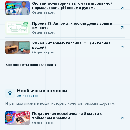
Онлайн мониторинг автоматизированной
arrow_outward
нормализации pH своими руками
Открыть проект
Проект 18. Автоматический долив воды в
arrow_outward
емкость
Открыть проект
Умная интернет-теплица IOT (Интернет
arrow_outward
вещей)
Открыть проект
arrow_forward
Все проекты направления
Необычные поделки
lightbulb
26 проектов
Игры, механизмы и вещи, которые хочется показать друзьям.
Подарочная коробочка на 8 марта с
arrow_outward
таймером и замком
Открыть проект