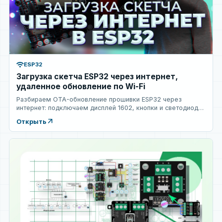
wifi
ESP32
Загрузка скетча ESP32 через интернет,
удаленное обновление по Wi-Fi
Разбираем OTA-обновление прошивки ESP32 через
интернет: подключаем дисплей 1602, кнопки и светодиоды,
настр...
arrow_outward
Открыть