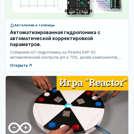
water_drop
Автополив и теплицы
Автоматизированная гидропоника с
автоматической корректировкой
параметров.
Собираем IoT-гидропонику на Piranha ESP-32:
автоматический контроль pH и TDS, долив компонентов,
мониторинг...
arrow_outward
Открыть