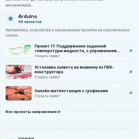
механизмов.
Arduino
memory
99 проектов
Автоматика, устройства и законченные проекты на классических
платах.
Проект 17. Поддержание заданной
arrow_outward
температуры жидкости, с управлением
через интернет
Открыть проект
Установка захвата на машинку из ПВХ-
arrow_outward
конструктора
Открыть проект
Онлайн метеостанция с графиками
arrow_outward
Открыть проект
arrow_forward
Все проекты направления