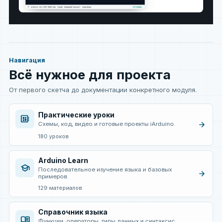
Навигация
Всё нужное для проекта
От первого скетча до документации конкретного модуля.
Практические уроки
developer_board
arrow_forward
Схемы, код, видео и готовые проекты iArduino.
180 уроков
Arduino Learn
school
Последовательное изучение языка и базовых
arrow_forward
примеров.
129 материалов
Справочник языка
menu_book
Функции, операторы, типы данных и синтаксис