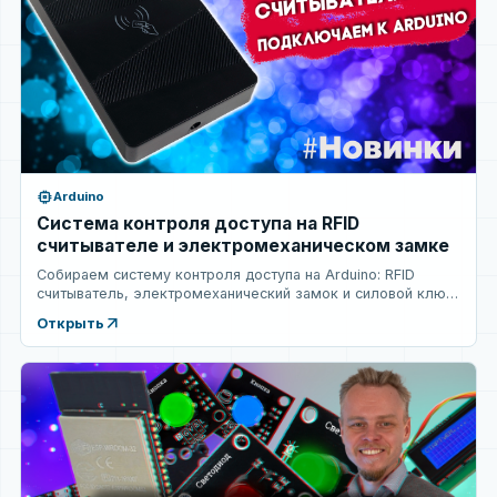
memory
Arduino
Система контроля доступа на RFID
считывателе и электромеханическом замке
Собираем систему контроля доступа на Arduino: RFID
считыватель, электромеханический замок и силовой ключ.
Д...
arrow_outward
Открыть