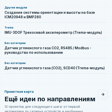
Другие модули
Создание системы ориентации и высоты на базе
ICM20948 и BMP280
Trema
IMU-3DOF Трехосевой акселерометр (Trema-модуль)
Без категории
Датчик углекислого газа CO2, RS485 / Modbus -
руководство по использованию
Без категории
Датчик углекислого газа (CO2), SCD40 (Trema-модуль)
Проектная карта
arrow_forward
Ката
Ещё идеи по направлениям
12 проектов для следующего шага: от первой
автоматики до сетевых устройств и необычных