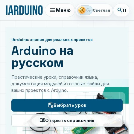
menu
search
light_mode
dark_mode
Меню
Поис
Светлая
iArduino: знания для реальных проектов
Arduino на
русском
Практические уроки, справочник языка,
документация модулей и готовые файлы для
ваших проектов с Arduino.
play_lesson
Выбрать урок
menu_book
Открыть справочник