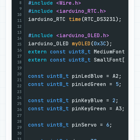
#
include
<Wire.h>
8
9
#
include
<iarduino_RTC.h>
10
iarduino_RTC 
time
(RTC_DS3231)
;     
11
12
13
#
include
<iarduino_OLED.h>
14
iarduino_OLED 
myOLED
(
0x3C
)
;        
15
16
extern
const
uint8_t
 MediumFont[]; 
17
extern
const
uint8_t
 SmallFont[];  
18
19
20
const
uint8_t
 pinLedBlue = A2;     
21
const
uint8_t
 pinLedGreen = 
5
;     
22
23
24
const
uint8_t
 pinKeyBlue = 
2
;      
25
const
uint8_t
 pinKeyGreen = A3;    
26
27
28
const
uint8_t
 pinServo = 
6
;        
29
30
31