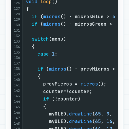
void
loop
()
126
{                                  
127
128
if
 (
micros
() - microsBlue > 
50000
129
if
 (
micros
() - microsGreen > 
5000
130
131
132
switch
(menu)                     
133
  {                                
134
135
case
1
:                        
136
137
if
 (
micros
() - prevMicros > 
500
138
139
    {                              
140
      prevMicros = 
micros
();       
141
142
      counter=!counter;            
143
if
 (!counter)                
144
      {                            
145
146
        myOLED.
drawLine
(
65
, 
9
,  
65
,
147
        myOLED.
drawLine
(
65
, 
16
, 
65
,
148
        myOLED.
drawLine
(
64
, 
10
, 
66
,
149