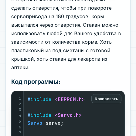
сделать отверстия, чтобы при повороте
сервопривода на 180 градусов, корм
высыпался через отверстия. Стакан можно
использовать любой для Вашего удобства в
зависимости от количества корма. Хоть
пластиковый из под сметаны с готовой
крышкой, хоть стакан для лекарств из
аптеки.
Код программы:
1
#
include
<EEPROM.h>
Копировать
2
3
#
include
<Servo.h>
4
5
Servo
 servo;                       
6
7