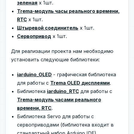
зеленая
х 1шт.
Trema-модуль часы реального времени,
RTC
х 1шт.
Штыревой соединитель
х 1шт.
Сервопривод
х 1шт.
Для реализации проекта нам необходимо
установить следующие библиотеки:
iarduino_OLED
- графическая библиотека
для работы с
Trema OLED дисплеями
.
Библиотека
iarduino_RTC
для работы с
Trema-модуль часами реального
времени, RTC
.
Библиотека Servo для работы с
сервоприводами (библиотека входит в
стандартный набор Arduino IDE).