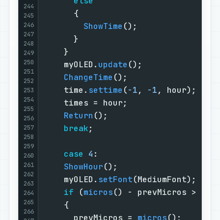
else
244
      {                            
245
246
ShowTime
();                
247
      }                            
248
    }                              
249
250
    myOLED.
update
();               
251
ChangeTime
();                  
252
    time.
settime
(
-1
, 
-1
, hour);    
253
254
    times = hour;                  
255
Return
();                      
256
break
;                         
257
258
259
case
4
:                        
260
261
ShowHour
();                    
262
    myOLED.
setFont
(MediumFont);    
263
if
 (
micros
() - prevMicros > 
500
264
265
    {                              
266
      prevMicros = 
micros
();       