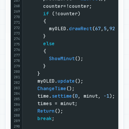
267
      counter=!counter;            
268
269
if
 (!counter)                
270
      {                            
271
272
        myOLED.
drawRect
(
67
,
5
,
92
,
20
,
273
      }                            
274
else
275
276
      {                            
277
ShowMinut
();               
278
      }                            
279
280
    }                              
281
    myOLED.
update
();               
282
ChangeTime
();                  
283
284
    time.
settime
(
0
, minut, 
-1
);    
285
    times = minut;                 
286
287
Return
();                      
288
break
;                         
289
290