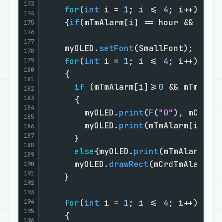
173
for
(
int
 i = 
1
; i <= 
4
; i++)    
174
    {
if
(mTmAlarm[i] == hour && minu
175
176
177
    myOLED.
setFont
(SmallFont);     
178
for
(
int
 i = 
1
; i <= 
4
; i++)    
179
180
    {                              
181
if
 (mTmAlarm[i]>=
0
 && mTmAlar
182
183
      {                            
184
        myOLED.
print
(
F
(
"0"
), mCrdTm
185
        myOLED.
print
(mTmAlarm[i], m
186
187
      }                            
188
else
{myOLED.
print
(mTmAlarm[i]
189
      myOLED.
drawRect
(mCrdTmAlarm[i
190
191
    }                              
192
193
194
for
(
int
 i = 
1
; i <= 
4
; i++)    
195
    {                              
196