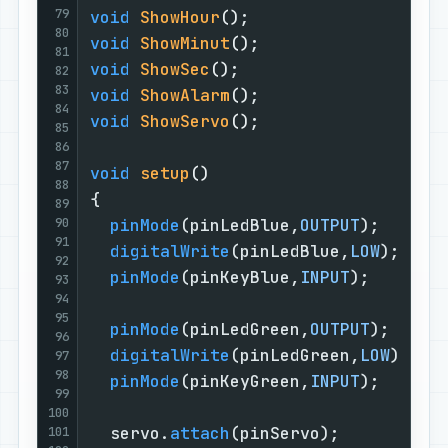
79
void
ShowHour
()
;                   
80
void
ShowMinut
()
;                  
81
void
ShowSec
()
;                    
82
83
void
ShowAlarm
()
;                  
84
void
ShowServo
()
;                  
85
86
87
void
setup
()
88
{                                  
89
90
pinMode
(pinLedBlue,
OUTPUT
);      
91
digitalWrite
(pinLedBlue,
LOW
);    
92
pinMode
(pinKeyBlue,
INPUT
);       
93
94
95
pinMode
(pinLedGreen,
OUTPUT
);     
96
digitalWrite
(pinLedGreen,
LOW
);   
97
98
pinMode
(pinKeyGreen,
INPUT
);      
99
100
  servo.
attach
(pinServo);          
101