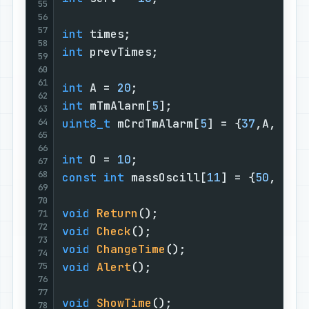
55
56
57
int
 times;                         
58
int
 prevTimes;                     
59
60
61
int
 A = 
20
;                        
62
int
 mTmAlarm[
5
];                   
63
64
uint8_t
 mCrdTmAlarm[
5
] = {
37
,A,A
+24
65
66
int
 O = 
10
;                        
67
68
const
int
 massOscill[
11
] = {
50
,O,O
+
69
70
void
Return
()
;                     
71
72
void
Check
()
;                      
73
void
ChangeTime
()
;                 
74
void
Alert
()
;                      
75
76
77
void
ShowTime
()
;                   
78