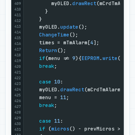
        myOLED.
drawRect
(mCrdTmAlarm
409
410
      }                            
411
    }                              
412
    myOLED.
update
();               
413
414
ChangeTime
();                  
415
    times = mTmAlarm[
4
];           
416
417
Return
();                      
418
if
(menu != 
9
){
EEPROM
.
write
(
4
, m
419
break
;                         
420
421
422
case
10
:                       
423
    myOLED.
drawRect
(mCrdTmAlarm[
4
]
-
424
425
    menu = 
11
;                     
426
break
;                         
427
428
429
case
11
:                       
430
if
 (
micros
() - prevMicros > 
500
431