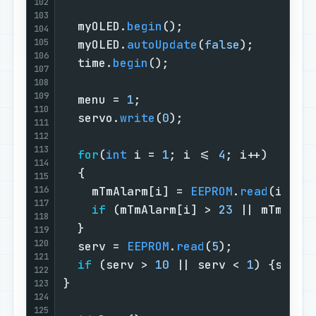
102
103
  myOLED.
begin
();                  
104
105
  myOLED.
autoUpdate
(
false
);        
106
  time.
begin
();                    
107
108
109
  menu = 
1
;                        
110
  servo.
write
(
0
);                  
111
112
113
for
(
int
 i = 
1
; i <= 
4
; i++)      
114
  {                                
115
116
    mTmAlarm[i] = 
EEPROM
.
read
(i);  
117
if
 (mTmAlarm[i] > 
23
 || mTmAlar
118
  }                                
119
120
  serv = 
EEPROM
.
read
(
5
);           
121
if
 (serv > 
10
 || serv < 
1
) {serv 
122
}                                  
123
124
125