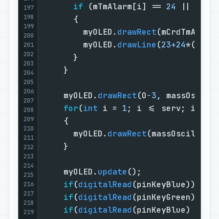
if
 (mTmAlarm[i] == 
24
 || mTmA
197
198
      {                            
199
        myOLED.
drawRect
(mCrdTmAlarm
200
        myOLED.
drawLine
(
23
+24
*(i
-1
)
201
202
      }                            
203
    }                              
204
205
206
    myOLED.
drawRect
(O
-3
, massOscill
207
for
(
int
 i = 
1
; i <= serv; i++) 
208
209
    {                              
210
      myOLED.
drawRect
(massOscill[i]
211
    }                              
212
213
214
    myOLED.
update
();               
215
if
(
digitalRead
(pinKeyBlue)) {
di
216
217
if
(
digitalRead
(pinKeyGreen)){
di
218
if
(
digitalRead
(pinKeyBlue) || 
d
219