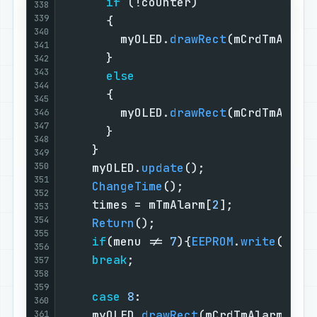
if
 (!counter)                
338
339
      {                            
340
        myOLED.
drawRect
(mCrdTmAlarm
341
      }                            
342
343
else
344
      {                            
345
        myOLED.
drawRect
(mCrdTmAlarm
346
347
      }                            
348
    }                              
349
350
    myOLED.
update
();               
351
ChangeTime
();                  
352
    times = mTmAlarm[
2
];           
353
354
Return
();                      
355
if
(menu != 
7
){
EEPROM
.
write
(
2
, m
356
break
;                         
357
358
359
case
8
:                        
360
    myOLED.
drawRect
(mCrdTmAlarm[
2
]
-
361