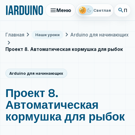
menu
search
light_mode
dark_mode
Меню
Поис
Светлая
chevron_right
chevron_right
Главная
Arduino для начинающих
Наши уроки
chevron_right
Проект 8. Автоматическая кормушка для рыбок
Arduino для начинающих
Проект 8.
Автоматическая
кормушка для рыбок