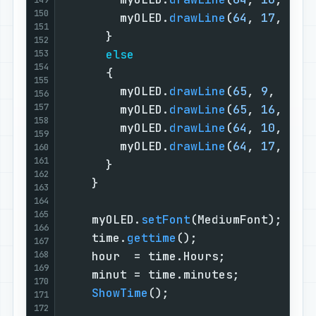
150
        myOLED.
drawLine
(
64
, 
17
, 
66
,
151
      }                            
152
else
153
154
      {                            
155
        myOLED.
drawLine
(
65
, 
9
,  
65
,
156
157
        myOLED.
drawLine
(
65
, 
16
, 
65
,
158
        myOLED.
drawLine
(
64
, 
10
, 
66
,
159
        myOLED.
drawLine
(
64
, 
17
, 
66
,
160
161
      }                            
162
    }                              
163
164
165
    myOLED.
setFont
(MediumFont);    
166
    time.
gettime
();                
167
168
    hour  = time.Hours;            
169
    minut = time.minutes;          
170
ShowTime
();                    
171
172