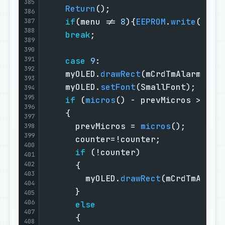
385
Return
();                      
386
if
(menu != 
8
){
EEPROM
.
write
(
3
, m
387
388
break
;                         
389
390
391
case
9
:                        
392
    myOLED.
drawRect
(mCrdTmAlarm[
3
]
-
393
    myOLED.
setFont
(SmallFont);     
394
395
if
 (
micros
() - prevMicros > 
500
396
    {                              
397
      prevMicros = 
micros
();       
398
399
      counter=!counter;            
400
if
 (!counter)                
401
402
      {                            
403
        myOLED.
drawRect
(mCrdTmAlarm
404
      }                            
405
406
else
407
      {                            
408