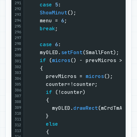
291
case
5
:                        
292
ShowMinut
();                   
293
    menu = 
6
;                      
294
295
break
;                         
296
297
298
case
6
:                        
299
    myOLED.
setFont
(SmallFont);     
300
if
 (
micros
() - prevMicros > 
500
301
302
    {                              
303
      prevMicros = 
micros
();       
304
      counter=!counter;            
305
306
if
 (!counter)                
307
      {                            
308
        myOLED.
drawRect
(mCrdTmAlarm
309
310
      }                            
311
else
312
313
      {                            
314