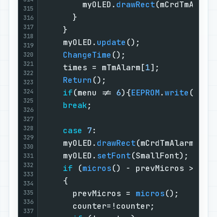
        myOLED.
drawRect
(mCrdTmAlarm
315
      }                            
316
317
    }                              
318
    myOLED.
update
();               
319
ChangeTime
();                  
320
321
    times = mTmAlarm[
1
];           
322
Return
();                      
323
324
if
(menu != 
6
){
EEPROM
.
write
(
1
, m
325
break
;                         
326
327
328
case
7
:                        
329
    myOLED.
drawRect
(mCrdTmAlarm[
1
]
-
330
    myOLED.
setFont
(SmallFont);     
331
332
if
 (
micros
() - prevMicros > 
500
333
    {                              
334
      prevMicros = 
micros
();       
335
336
      counter=!counter;            
337