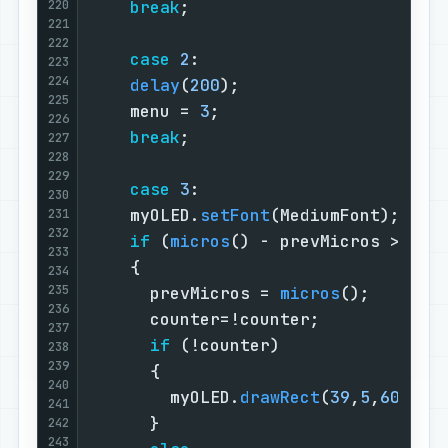
220
break
;                         
221
222
case
2
:                        
223
224
delay
(
200
);                    
225
    menu = 
3
;                      
226
break
;                         
227
228
229
case
3
:                        
230
    myOLED.
setFont
(MediumFont);    
231
232
if
 (
micros
() - prevMicros > 
500
233
    {                              
234
235
      prevMicros = 
micros
();       
236
      counter=!counter;            
237
if
 (!counter)                
238
239
      {                            
240
        myOLED.
drawRect
(
39
,
5
,
60
,
20
,
241
      }                            
242
243