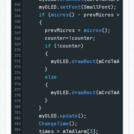
362
    myOLED.
setFont
(SmallFont);     
363
if
 (
micros
() - prevMicros > 
500
364
365
    {                              
366
      prevMicros = 
micros
();       
367
      counter=!counter;            
368
369
if
 (!counter)                
370
      {                            
371
        myOLED.
drawRect
(mCrdTmAlarm
372
373
      }                            
374
else
375
376
      {                            
377
        myOLED.
drawRect
(mCrdTmAlarm
378
      }                            
379
380
    }                              
381
    myOLED.
update
();               
382
ChangeTime
();                  
383
384
    times = mTmAlarm[
3
];           