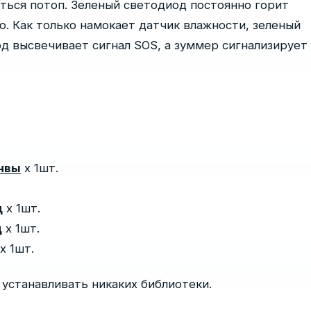
ться потоп. Зеленый светодиод постоянно горит
хо. Как только намокает датчик влажности, зеленый
од высвечивает сигнал SOS, а зуммер сигнализирует
чвы
х 1шт.
д
х 1шт.
д
х 1шт.
х 1шт.
 устанавливать никаких библиотеки.