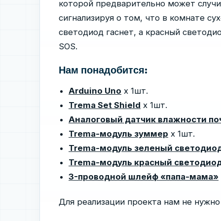
которой предварительно может случи
сигнализируя о том, что в комнате су
светодиод гаснет, а красный светоди
SOS.
Нам понадобится:
Arduino Uno
х 1шт.
Trema Set Shield
х 1шт.
Аналоговый датчик влажности по
Trema-модуль зуммер
х 1шт.
Trema-модуль зеленый светодио
Trema-модуль красный светодио
3-проводной шлейф «папа-мама»
Для реализации проекта нам не нужно