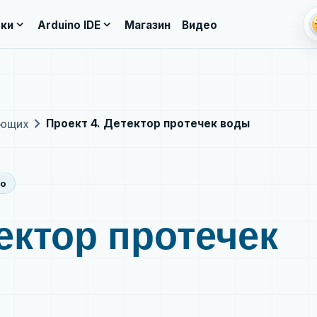
li
expand_more
expand_more
ки
Arduino IDE
Магазин
Видео
chevron_right
Проект 4. Детектор протечек воды
ающих
no
ектор протечек