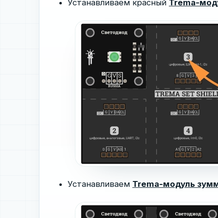
Устанавливаем красный
Trema-мод
Устанавливаем
Trema-модуль зум