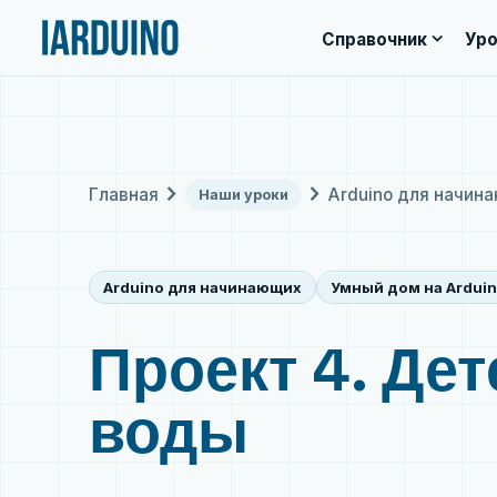
expand_more
Справочник
Уро
chevron_right
chevron_right
Главная
Arduino для начин
Наши уроки
Arduino для начинающих
Умный дом на Ardui
Проект 4. Дет
воды