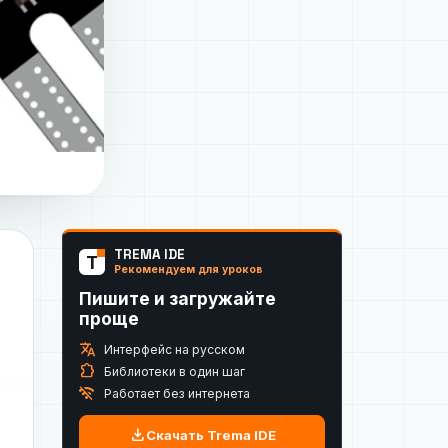
TREMA IDE
T
Рекомендуем для уроков
Пишите и загружайте
проще
translate
Интерфейс на русском
extension
Библиотеки в один шаг
wifi_off
Работает без интернета
download
Скачать Trema IDE