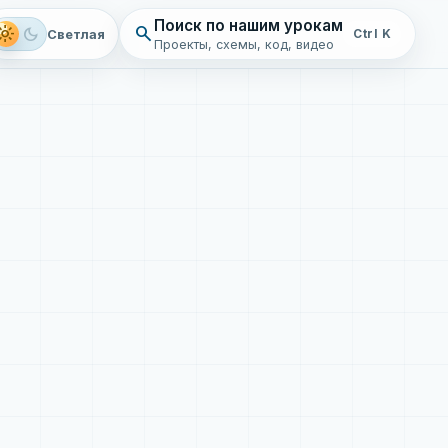
Поиск по нашим урокам
search
ght_mode
dark_mode
Светлая
Ctrl K
Проекты, схемы, код, видео