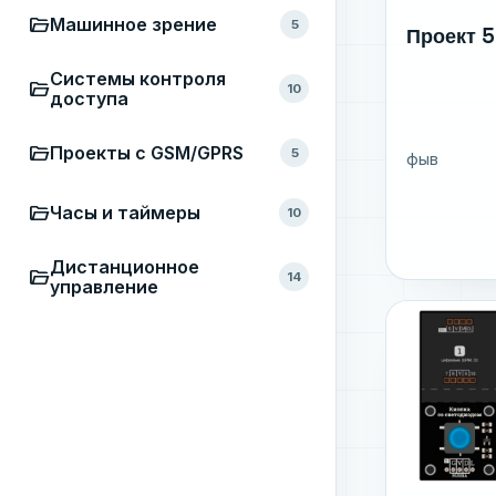
folder_open
Машинное зрение
5
Проект 
Системы контроля
folder_open
10
доступа
folder_open
Проекты с GSM/GPRS
5
фыв
folder_open
Часы и таймеры
10
Дистанционное
folder_open
14
управление