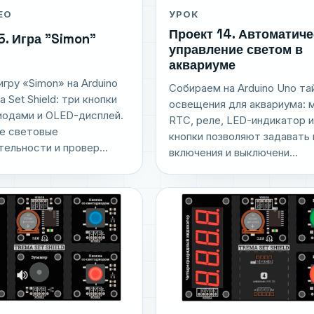
ЕО
УРОК
Проект 14. Автоматиче
5. Игра "Simon"
управление светом в
аквариуме
гру «Simon» на Arduino
Собираем на Arduino Uno т
 Set Shield: три кнопки
освещения для аквариума: 
иодами и OLED-дисплей.
RTC, реле, LED-индикатор и
е световые
кнопки позволяют задавать
ельности и провер...
включения и выключени...