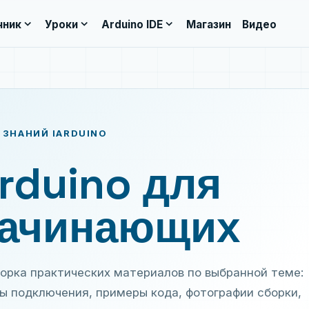
expand_more
expand_more
expand_more
чник
Уроки
Arduino IDE
Магазин
Видео
 ЗНАНИЙ IARDUINO
rduino для
ачинающих
орка практических материалов по выбранной теме:
ы подключения, примеры кода, фотографии сборки,