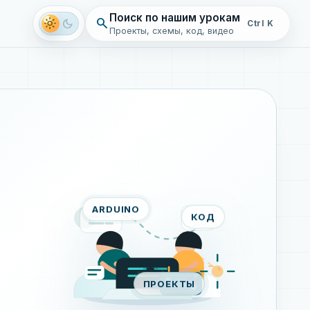
Поиск по нашим урокам
search
light_mode
dark_mode
Ctrl K
Проекты, схемы, код, видео
ARDUINO
КОД
ПРОЕКТЫ