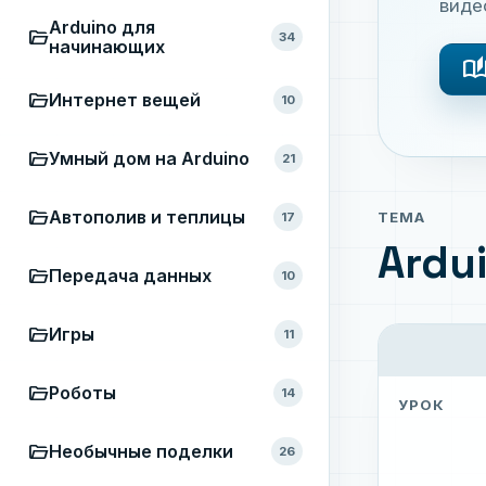
виде
Arduino для
folder_open
34
начинающих
auto_storie
folder_open
Интернет вещей
10
folder_open
Умный дом на Arduino
21
folder_open
Автополив и теплицы
ТЕМА
17
Ardu
folder_open
Передача данных
10
folder_open
Игры
11
folder_open
Роботы
14
УРОК
folder_open
Необычные поделки
26