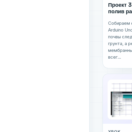
Проект 3
полив р
Собираем 
Arduino Un
почвы сле
грунта, а 
мембранны
всег...
УРОК