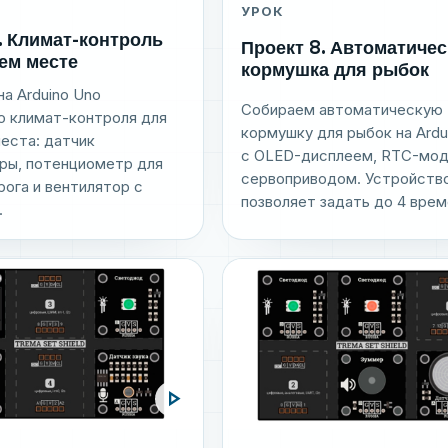
УРОК
. Климат-контроль
Проект 8. Автоматичес
ем месте
кормушка для рыбок
а Arduino Uno
Собираем автоматическую
о климат-контроля для
кормушку для рыбок на Ardu
еста: датчик
с OLED-дисплеем, RTC-мод
ры, потенциометр для
сервоприводом. Устройств
рога и вентилятор с
позволяет задать до 4 времё
.
play_arrow