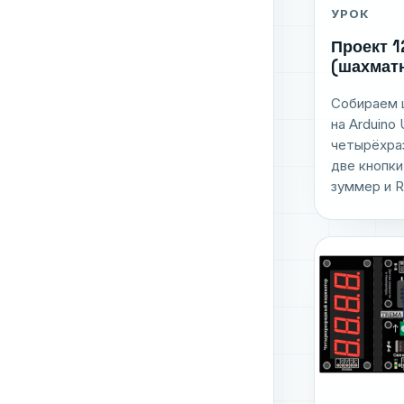
УРОК
Проект 1
(шахмат
Собираем 
на Arduino 
четырёхра
две кнопки
зуммер и R