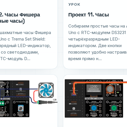
УРОК
Проект 11. Часы
2. Часы Фишера
ные часы)
Собираем простые часы на 
шахматные часы Фишера
Uno с RTC-модулем DS3231 
Uno с Trema Set Shield:
четырёхразрядным LED-
зрядный LED-индикатор,
индикатором. Две кнопки
 со светодиодами,
позволяют удобно настраив
TC-модуль D...
время прямо н...