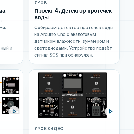
УРОК
ма
Проект 4. Детектор протечек
воды
а
Собираем детектор протечек воды
ми:
на Arduino Uno с аналоговым
датчиком влажности, зуммером и
светодиодами. Устройство подаёт
сный и
сигнал SOS при обнаружен...
play_arrow
play_arrow
УРОК
ВИДЕО