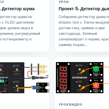
ЕО
УРОК
. Детектор шума
Проект 5. Детектор ды
детектор шума на
Собираем детектор дыма н
no с OLED-дисплеем
Arduino Uno с Trema-модуля
афик уровня звука в
датчик газа, зуммер и два
времени, регулируемый
светодиода. Зелёный
з потенциометр и
сигнализирует о норме, кра
зуммер подаю...
УРОК
ВИДЕО