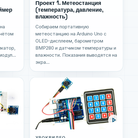
Проект 1. Метеостанция
(температура, давление,
аймер
влажность)
Собираем портативную
на
метеостанцию на Arduino Uno с
счётом
OLED-дисплеем, барометром
BMP280 и датчиком температуры и
икатор,
влажности. Показания выводятся на
одул...
экра...
play_arrow
УРОК
ВИДЕО