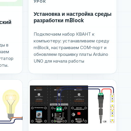
УРОК
Установка и настройка среды
разработки mBlock
ский
Подключаем набор КВАНТ к
компьютеру: устанавливаем среду
ды в
mBlock, настраиваем COM-порт и
чаем
обновляем прошивку платы Arduino
утатор
UNO для начала работы
оты.