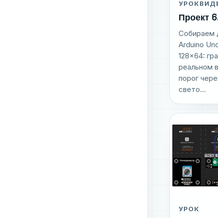
УРОК
ВИД
Проект 6
Собираем 
Arduino U
128×64: гр
реальном 
порог чере
свето...
УРОК