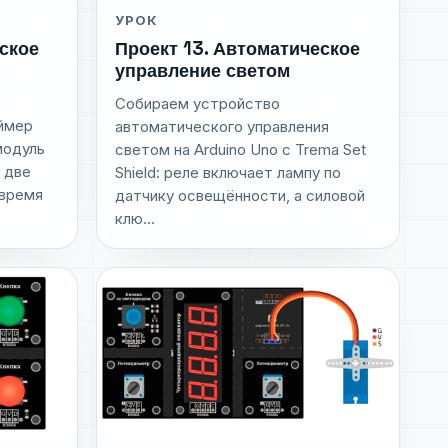
УРОК
Проект 13. Автоматическое
ское
управление светом
Собираем устройство
аймер
автоматического управления
модуль
светом на Arduino Uno с Trema Set
 две
Shield: реле включает лампу по
 время
датчику освещённости, а силовой
клю...