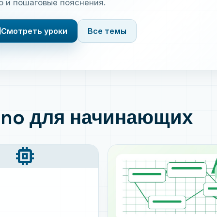
о и пошаговые пояснения.
s
Смотреть уроки
Все темы
ino для начинающих
memory