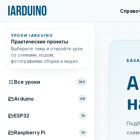
Справо
УРОКИ IARDUINO
Практические проекты
Выберите тему и откройте урок
со схемами, кодом,
БАЗА
фотографиями сборки и видео.
A
apps
Все уроки
180
н
folder_open
Arduino
99
folder_open
ESP32
16
Подб
folder_open
Raspberry Pi
схем
10