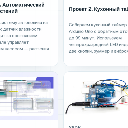
. Автоматический
Проект 2. Кухонный т
астений
систему автополива на
Собираем кухонный таймер 
o: датчик влажности
Arduino Uno с обратным от
дит за состоянием
до 99 минут. Используем
реле управляет
четырёхразрядный LED инд
м насосом — растения
две кнопки, зуммер и вибром
УРОК