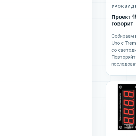
УРОК
ВИД
Проект 1
говорит
Собираем и
Uno с Trema
со светод
Повторяйт
последоват