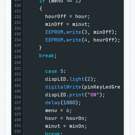
if
 (menu == 
1
)                 
210
    {                              
211
      hourOff = hour;              
212
213
      minOff = minut;              
214
EEPROM
.
write
(
3
, minOff);     
215
EEPROM
.
write
(
4
, hourOff);    
216
217
    }                              
218
break
;                         
219
220
221
case
5
:                      
222
      dispLED.
light
(
2
);            
223
224
digitalWrite
(pinKeyLedGreen, 
225
      dispLED.
print
(
"ON"
);         
226
delay
(
1000
);                 
227
228
      menu = 
6
;                    
229
      hour = hourOn;               
230
      minut = minOn;               
231
232
break
;                       