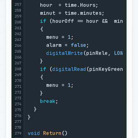
    hour  = time.Hours;            
257
258
    minut = time.minutes;          
259
if
 (hourOff == hour &&  minOff 
260
261
    {                              
262
      menu = 
1
;                    
263
      alarm = 
false
;               
264
265
digitalWrite
(pinRele, 
LOW
);  
266
    }                              
267
if
 (
digitalRead
(pinKeyGreen) ||
268
269
    {                              
270
      menu = 
1
;                    
271
272
    }                              
273
break
;                         
274
  }                                
275
276
}                                  
277
278
void
Return
()
279