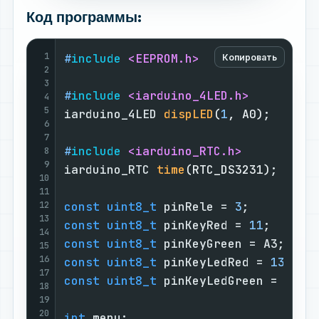
Код программы:
1
#
include
<EEPROM.h>
Копировать
2
3
#
include
<iarduino_4LED.h>
4
5
iarduino_4LED 
dispLED
(
1
, A0)
;      
6
7
#
include
<iarduino_RTC.h>
8
9
iarduino_RTC 
time
(RTC_DS3231)
;     
10
11
12
const
uint8_t
 pinRele = 
3
;         
13
const
uint8_t
 pinKeyRed = 
11
;      
14
const
uint8_t
 pinKeyGreen = A3;    
15
16
const
uint8_t
 pinKeyLedRed = 
13
;   
17
const
uint8_t
 pinKeyLedGreen = 
5
;  
18
19
20
int
 menu;                          