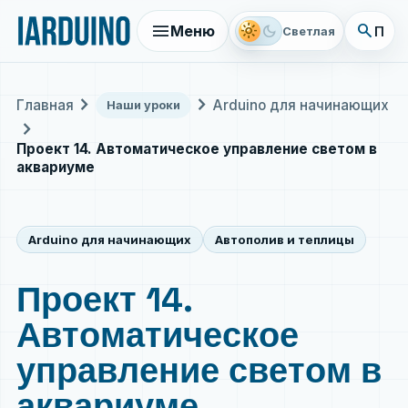
menu
search
light_mode
dark_mode
Меню
Поис
Светлая
chevron_right
chevron_right
Главная
Arduino для начинающих
Наши уроки
chevron_right
Проект 14. Автоматическое управление светом в
аквариуме
Arduino для начинающих
Автополив и теплицы
Проект 14.
Автоматическое
управление светом в
аквариуме