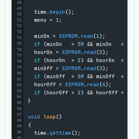
68
69
  time.
begin
();                    
70
  menu = 
1
;                        
71
72
73
  minOn = 
EEPROM
.
read
(
1
);          
74
if
 (minOn   > 
59
 && minOn   < 
00
)
75
76
  hourOn = 
EEPROM
.
read
(
2
);         
77
if
 (hourOn  > 
23
 && hourOn  < 
00
)
78
79
  minOff = 
EEPROM
.
read
(
3
);         
80
if
 (minOff  > 
59
 && minOff  < 
00
)
81
  hourOff = 
EEPROM
.
read
(
4
);        
82
83
if
 (hourOff > 
23
 && hourOff < 
00
)
84
}                                  
85
86
87
void
loop
()
88
{                                  
89
90
  time.
gettime
();                  
91