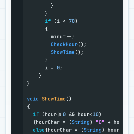
        }                          
      }                            
if
 (i < 
70
)                  
      {                            
        minut--;                   
CheckHour
();               
ShowTime
();                
      }                            
      i = 
0
;                       
    }                              
}                                  
void
ShowTime
()
{                                  
if
 (hour>=
0
 && hour<
10
)          
  {hourChar = (
String
) 
"0"
 + hour;}
else
{hourChar = (
String
) hour;}  