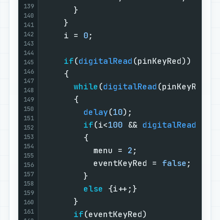
139
      }                            
140
    }                              
141
142
    i = 
0
;                         
143
144
if
(
digitalRead
(pinKeyRed))     
145
146
    {                              
147
while
(
digitalRead
(pinKeyRed))
148
      {                            
149
150
delay
(
10
);                 
151
if
(i<
100
 && 
digitalRead
(pin
152
        {                          
153
154
          menu = 
2
;                
155
          eventKeyRed = 
false
;     
156
157
        }                          
158
else
 {i++;}                
159
      }                            
160
161
if
(eventKeyRed)              