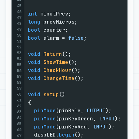
45
46
int
 minutPrev;                     
47
long
 prevMicros;                   
48
bool
 counter;                      
49
50
bool
 alarm = 
false
;                
51
52
53
void
Return
()
;                     
54
void
ShowTime
()
;                   
55
void
CheckHour
()
;                  
56
57
void
ChangeTime
()
;                 
58
59
void
setup
()
60
61
{                                  
62
pinMode
(pinRele, 
OUTPUT
);        
63
64
pinMode
(pinKeyGreen, 
INPUT
);     
65
pinMode
(pinKeyRed, 
INPUT
);       
66
  dispLED.
begin
();                 
67