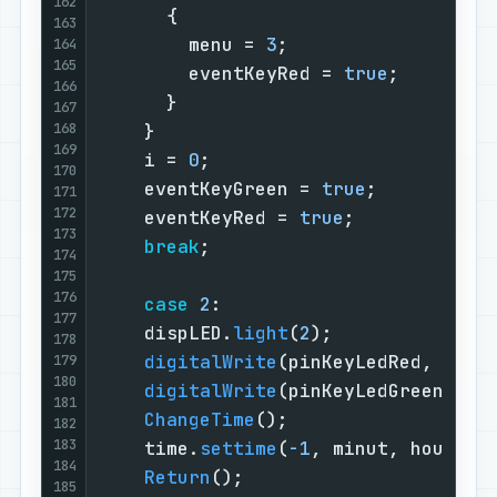
162
      {                            
163
        menu = 
3
;                  
164
165
        eventKeyRed = 
true
;        
166
      }                            
167
168
    }                              
169
    i = 
0
;                         
170
    eventKeyGreen = 
true
;          
171
172
    eventKeyRed = 
true
;            
173
break
;                         
174
175
176
case
2
:                        
177
    dispLED.
light
(
2
);              
178
digitalWrite
(pinKeyLedRed, 
HIGH
179
180
digitalWrite
(pinKeyLedGreen, 
HI
181
ChangeTime
();                  
182
183
    time.
settime
(
-1
, minut, hour); 
184
Return
();                      
185