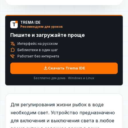
TREMA IDE
T
Рекомендуем для уроков
Пишите и загружайте проще
translate
Интерфейс на русском
extension
Библиотеки в один шаг
wifi_off
Работает без интернета
download
Скачать Trema IDE
Бесплатно для дома · Windows и Linux
Для регулирования жизни рыбок в воде
необходим свет. Устройство предназначено
для включения и выключения света в любое