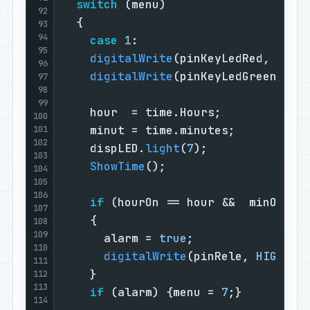
switch
 (menu)                    
92
  {                                
93
94
case
1
:                        
95
digitalWrite
(pinKeyLedRed, 
LOW
)
96
digitalWrite
(pinKeyLedGreen, 
LO
97
98
99
    hour  = time.Hours;            
100
    minut = time.minutes;          
101
102
    dispLED.
light
(
7
);              
103
ShowTime
();                    
104
105
106
if
 (hourOn == hour &&  minOn ==
107
    {                              
108
109
      alarm = 
true
;                
110
digitalWrite
(pinRele, 
HIGH
); 
111
    }                              
112
113
if
 (alarm) {menu = 
7
;}         
114