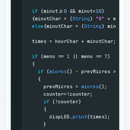
if
 (minut>=
0
 && minut<
10
)        
  {minutChar = (
String
) 
"0"
 + minut
else
{minutChar = (
String
) minut;}
  times = hourChar + minutChar;    
if
 (menu == 
1
 || menu == 
7
)      
  {                                
if
 (
micros
() - prevMicros > 
500
    {                              
      prevMicros = 
micros
();       
      counter=!counter;            
if
 (!counter)                
      {                            
        dispLED.
print
(times);      
      }                            