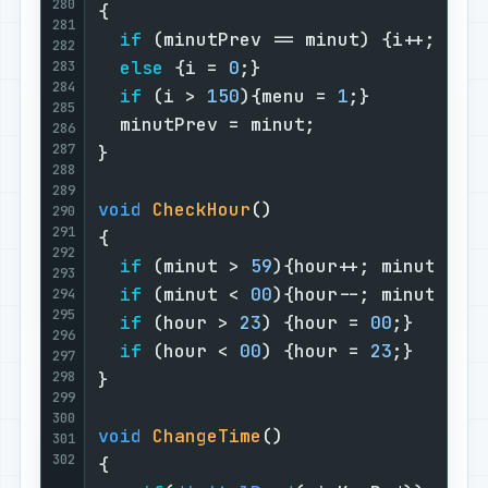
280
{                                  
281
if
 (minutPrev == minut) {i++;}   
282
else
 {i = 
0
;}                    
283
284
if
 (i > 
150
){menu = 
1
;}          
285
  minutPrev = minut;               
286
287
}                                  
288
289
void
CheckHour
()
290
291
{                                  
292
if
 (minut > 
59
){hour++; minut = 
0
293
if
 (minut < 
00
){hour--; minut = 
5
294
295
if
 (hour > 
23
) {hour = 
00
;}      
296
if
 (hour < 
00
) {hour = 
23
;}      
297
298
}                                  
299
300
void
ChangeTime
()
301
302
{                                  