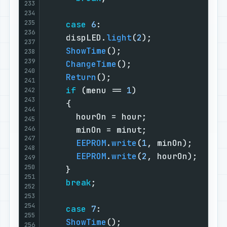
233
234
235
case
6
:                        
236
    dispLED.
light
(
2
);              
237
ShowTime
();                    
238
239
ChangeTime
();                  
240
Return
();                      
241
if
 (menu == 
1
)                 
242
243
    {                              
244
      hourOn = hour;               
245
246
      minOn = minut;               
247
EEPROM
.
write
(
1
, minOn);      
248
EEPROM
.
write
(
2
, hourOn);     
249
250
    }                              
251
break
;                         
252
253
254
case
7
:                        
255
ShowTime
();                    
256