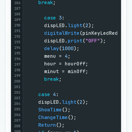
break
;                         
186
187
188
case
3
:                      
189
      dispLED.
light
(
2
);            
190
191
digitalWrite
(pinKeyLedRed, 
HI
192
      dispLED.
print
(
"OFF"
);        
193
194
delay
(
1000
);                 
195
      menu = 
4
;                    
196
      hour = hourOff;              
197
198
      minut = minOff;              
199
break
;                       
200
201
202
case
4
:                        
203
    dispLED.
light
(
2
);              
204
ShowTime
();                    
205
206
ChangeTime
();                  
207
Return
();                      
208
209