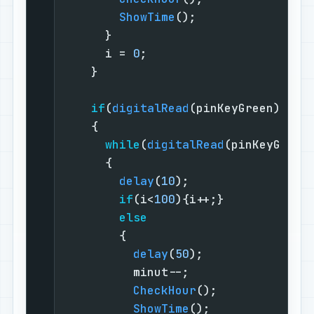
ShowTime
();                
      }                            
      i = 
0
;                       
    }                              
if
(
digitalRead
(pinKeyGreen))   
    {                              
while
(
digitalRead
(pinKeyGreen
      {                            
delay
(
10
);                 
if
(i<
100
){i++;}            
else
        {                          
delay
(
50
);               
          minut--;                 
CheckHour
();             
ShowTime
();              