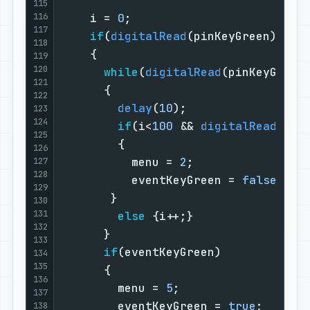
115
116
    i = 
0
;                         
117
if
(
digitalRead
(pinKeyGreen))   
118
    {                              
119
120
while
(
digitalRead
(pinKeyGreen
121
      {                            
122
delay
(
10
);                 
123
124
if
(i<
100
 && 
digitalRead
(pin
125
        {                          
126
          menu = 
2
;                
127
128
          eventKeyGreen = 
false
;   
129
       }                           
130
131
else
 {i++;}                
132
      }                            
133
if
(eventKeyGreen)            
134
135
      {                            
136
        menu = 
5
;                  
137
        eventKeyGreen = 
true
;      
138