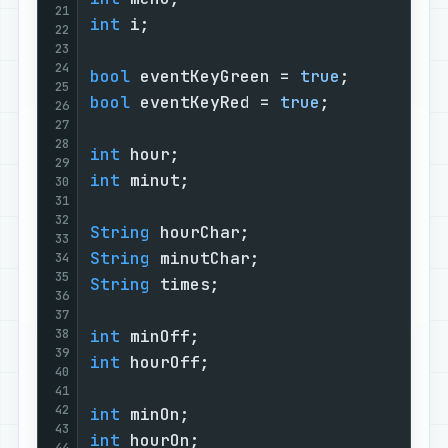
21
int
 i;                             
22
23
24
bool
 eventKeyGreen = 
true
;         
25
bool
 eventKeyRed = 
true
;           
26
27
28
int
 hour;                          
29
int
 minut;                         
30
31
32
String
 hourChar;                   
33
String
 minutChar;                  
34
35
String
 times;                      
36
37
38
int
 minOff;                        
39
int
 hourOff;                       
40
41
42
int
 minOn;                         
43
int
 hourOn;                        
44