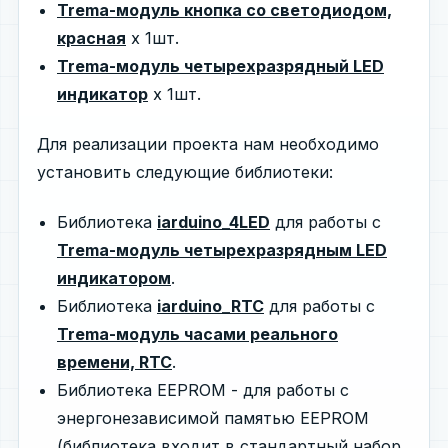
Trema-модуль кнопка со светодиодом,
красная
х 1шт.
Trema-модуль четырехразрядный LED
индикатор
х 1шт.
Для реализации проекта нам необходимо
установить следующие библиотеки:
Библиотека
iarduino_4LED
для работы с
Trema-модуль четырехразрядным LED
индикатором
.
Библиотека
iarduino_RTC
для работы с
Trema-модуль часами реального
времени, RTC
.
Библиотека EEPROM - для работы с
энергонезависимой памятью EEPROM
(библиотека входит в стандартный набор