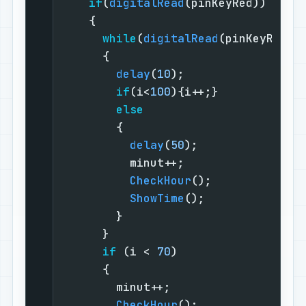
if
(
digitalRead
(pinKeyRed))     
    {                              
while
(
digitalRead
(pinKeyRed))
      {                            
delay
(
10
);                 
if
(i<
100
){i++;}            
else
        {                          
delay
(
50
);               
          minut++;                 
CheckHour
();             
ShowTime
();              
        }                          
      }                            
if
 (i < 
70
)                  
      {                            
        minut++;                   
CheckHour
();               