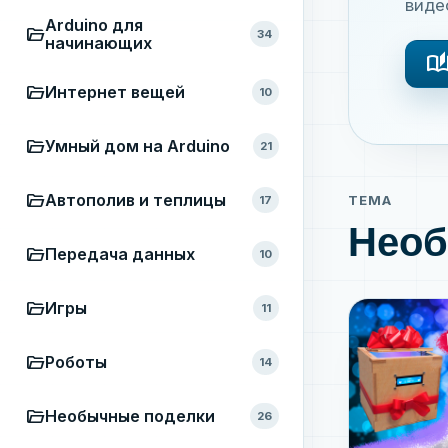
виде
Arduino для
folder_open
34
начинающих
auto_storie
folder_open
Интернет вещей
10
folder_open
Умный дом на Arduino
21
folder_open
Автополив и теплицы
ТЕМА
17
Необ
folder_open
Передача данных
10
folder_open
Игры
11
folder_open
Роботы
14
folder_open
Необычные поделки
26