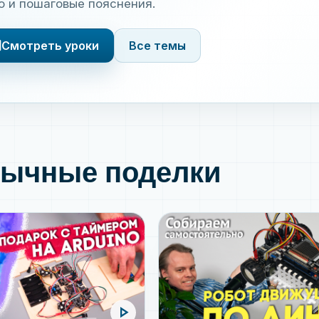
о и пошаговые пояснения.
s
Смотреть уроки
Все темы
ычные поделки
play_arrow