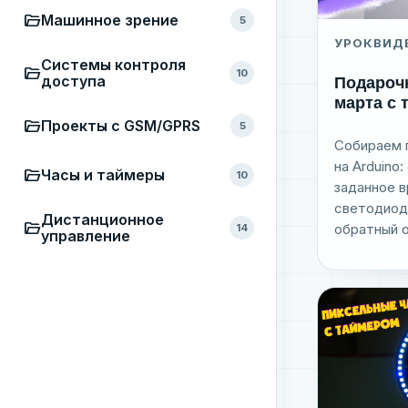
folder_open
Машинное зрение
5
УРОК
ВИД
Системы контроля
folder_open
10
Подарочн
доступа
марта с 
folder_open
Проекты с GSM/GPRS
5
Собираем 
на Arduino
folder_open
Часы и таймеры
10
заданное 
светодиод
Дистанционное
folder_open
обратный о
14
управление