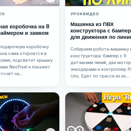
ЕО
УРОК
ВИДЕО
Машинка из ПВХ
ая коробочка на 8
конструктора с бампе
таймером и замком
для движения по лини
подарочную коробочку
Собираем робота-машинку 
: она сама откроется в
конструктора: бампер с 9
время, подсветит крышку
датчиками линий, два мотор
ами NeoPixel и покажет
энкодерами и контроллер Pi
тсчёт на...
Uno. Едет по трассе из из...