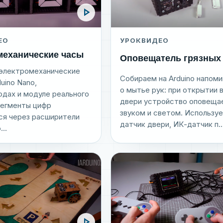
play_arrow
ЕО
УРОК
ВИДЕО
механические часы
Оповещатель грязных 
электромеханические
Собираем на Arduino напом
duino Nano,
о мытье рук: при открытии 
одах и модуле реального
двери устройство оповеща
Сегменты цифр
звуком и светом. Использу
ся через расширители
датчик двери, ИК-датчик п..
..
play_arrow