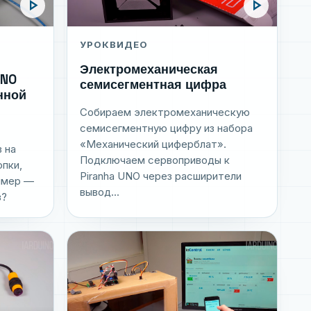
play_arrow
play_arrow
УРОК
ВИДЕО
Электромеханическая
UNO
семисегментная цифра
нной
Собираем электромеханическую
семисегментную цифру из набора
«Механический циферблат».
 на
Подключаем сервоприводы к
опки,
Piranha UNO через расширители
уммер —
вывод...
в?