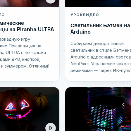
ЕО
УРОК
ВИДЕО
смические
Светильник Бэтмен на
цы на Piranha ULTRA
Arduino
аркадную игру
Собираем декоративный
кие Пришельцы» на
светильник в стиле Бэтмена
nha ULTRA с четырьмя
Arduino с адресными свето
цами 8×8, кнопкой,
NeoPixel. Управление яркос
 и зуммером. Отличный
режимами — через ИК-пульт 
play_arrow