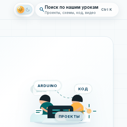
Поиск по нашим урокам
search
light_mode
dark_mode
Ctrl K
Проекты, схемы, код, видео
ARDUINO
КОД
ПРОЕКТЫ