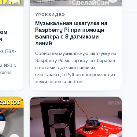
УРОК
ВИДЕО
Музыкальная шкатулка на
Raspberry Pi при помощи
ром
Бампера с 9 датчиками
и
линий
из ПВХ-
Собираем музыкальную шкатулку на
Raspberry Pi: мотор крутит барабан
а N20 с
с нотами, датчики линий их
ranha
считывают, а Python воспроизводит
звуки через soundfont