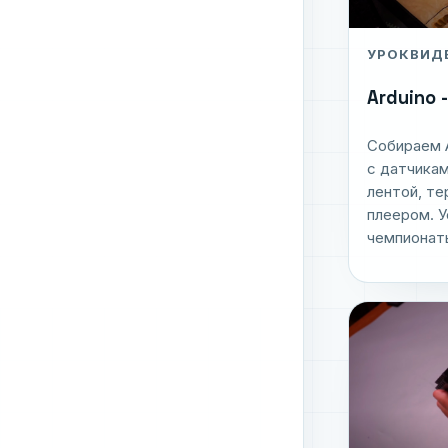
УРОК
ВИД
Arduino 
Собираем 
с датчикам
лентой, т
плеером. 
чемпионат