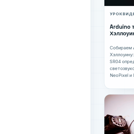
УРОК
ВИД
Arduino 
Хэллоуи
Собираем A
Хэллоуину:
SR04 опред
светозвук
NeoPixel 