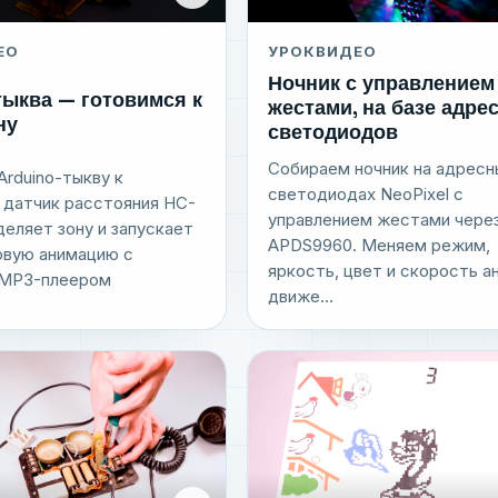
ЕО
УРОК
ВИДЕО
Ночник с управлением
тыква — готовимся к
жестами, на базе адре
ну
светодиодов
Собираем ночник на адресн
rduino-тыкву к
светодиодах NeoPixel с
 датчик расстояния HC-
управлением жестами чере
еляет зону и запускает
APDS9960. Меняем режим,
овую анимацию с
яркость, цвет и скорость а
и MP3-плеером
движе...