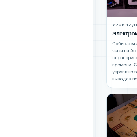
УРОК
ВИД
Электро
Собираем 
часы на Ar
сервоприв
времени. 
управляют
выводов по.