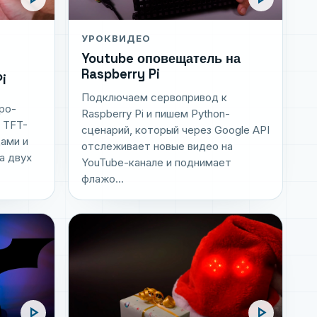
УРОК
ВИДЕО
Youtube оповещатель на
Raspberry Pi
i
Подключаем сервопривод к
ро-
Raspberry Pi и пишем Python-
с TFT-
сценарий, который через Google API
дами и
отслеживает новые видео на
а двух
YouTube-канале и поднимает
флажо...
play_arrow
play_arrow