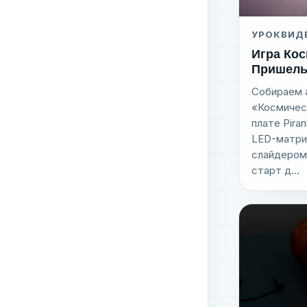
УРОК
ВИД
Игра Ко
Пришель
Собираем 
«Космичес
плате Pira
LED-матри
слайдером
старт д...