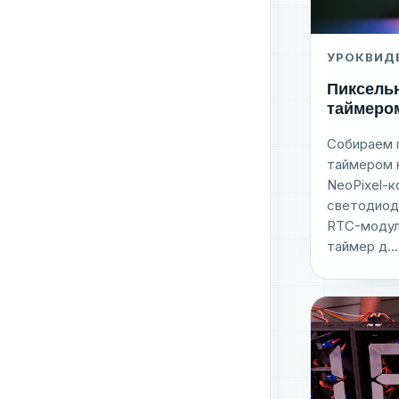
УРОК
ВИД
Пиксель
таймеро
Собираем 
таймером н
NeoPixel-к
светодиодо
RTC-модуль
таймер д...