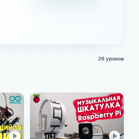
26 уроков
play_arrow
play_arrow