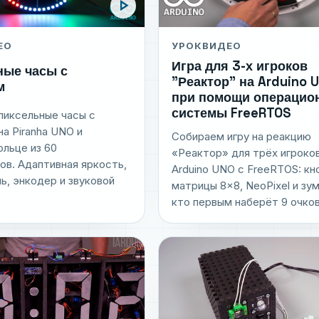
play_arrow
ЕО
УРОК
ВИДЕО
Игра для 3-х игроков
ные часы с
"Реактор" на Arduino 
м
при помощи операцио
системы FreeRTOS
пиксельные часы с
а Piranha UNO и
Собираем игру на реакцию
ольце из 60
«Реактор» для трёх игроков
в. Адаптивная яркость,
Arduino UNO с FreeRTOS: кн
, энкодер и звуковой
матрицы 8×8, NeoPixel и з
кто первым наберёт 9 очко