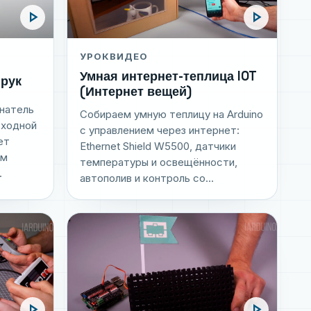
play_arrow
play_arrow
УРОК
ВИДЕО
Умная интернет-теплица IOT
рук
(Интернет вещей)
инатель
Собираем умную теплицу на Arduino
входной
с управлением через интернет:
ет
Ethernet Shield W5500, датчики
ем
температуры и освещённости,
.
автополив и контроль со...
play_arrow
play_arrow