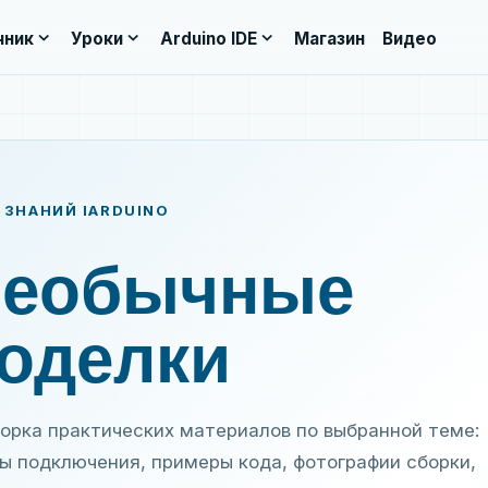
expand_more
expand_more
expand_more
чник
Уроки
Arduino IDE
Магазин
Видео
 ЗНАНИЙ IARDUINO
еобычные
оделки
орка практических материалов по выбранной теме:
ы подключения, примеры кода, фотографии сборки,