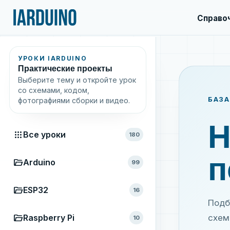
Справо
УРОКИ IARDUINO
Практические проекты
Выберите тему и откройте урок
со схемами, кодом,
БАЗА
фотографиями сборки и видео.
Н
apps
Все уроки
180
п
folder_open
Arduino
99
folder_open
ESP32
16
Подб
folder_open
Raspberry Pi
схем
10