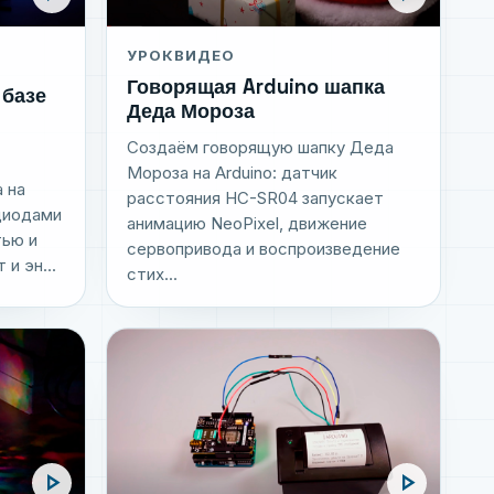
УРОК
ВИДЕО
Говорящая Arduino шапка
 базе
Деда Мороза
Создаём говорящую шапку Деда
Мороза на Arduino: датчик
 на
расстояния HC-SR04 запускает
диодами
анимацию NeoPixel, движение
тью и
сервопривода и воспроизведение
и эн...
стих...
play_arrow
play_arrow