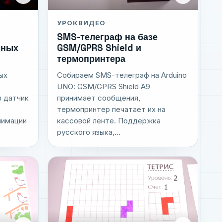
УРОК
ВИДЕО
SMS-телеграф на базе
сных
GSM/GPRS Shield и
термопринтера
ых
Собираем SMS-телеграф на Arduino
UNO: GSM/GPRS Shield A9
з датчик
принимает сообщения,
термопринтер печатает их на
нимации
кассовой ленте. Поддержка
русского языка,...