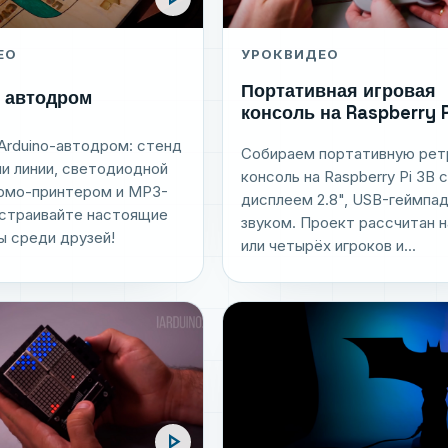
ЕО
УРОК
ВИДЕО
Портативная игровая
- автодром
консоль на Raspberry P
Arduino-автодром: стенд
Собираем портативную рет
и линии, светодиодной
консоль на Raspberry Pi 3B 
ермо-принтером и MP3-
дисплеем 2.8", USB-геймпа
Устраивайте настоящие
звуком. Проект рассчитан н
ы среди друзей!
или четырёх игроков и...
play_arrow