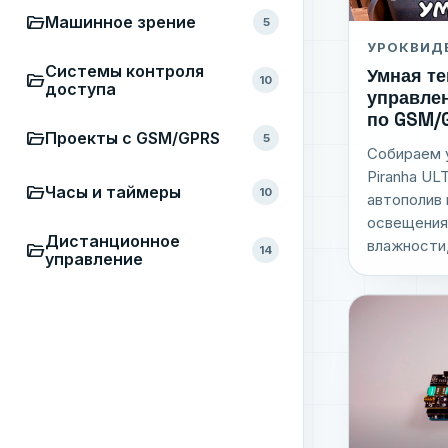
folder_open
Машинное зрение
5
УРОК
ВИД
Системы контроля
Умная те
folder_open
10
доступа
управле
по GSM/
folder_open
Проекты с GSM/GPRS
5
Собираем у
Piranha UL
folder_open
Часы и таймеры
10
автополив 
освещения
Дистанционное
влажности,
folder_open
14
управление