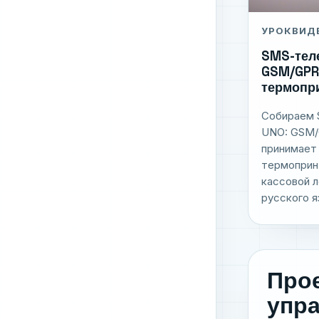
УРОК
ВИД
SMS-тел
GSM/GPRS
термопр
Собираем 
UNO: GSM/
принимает
термоприн
кассовой 
русского яз
Прое
упр