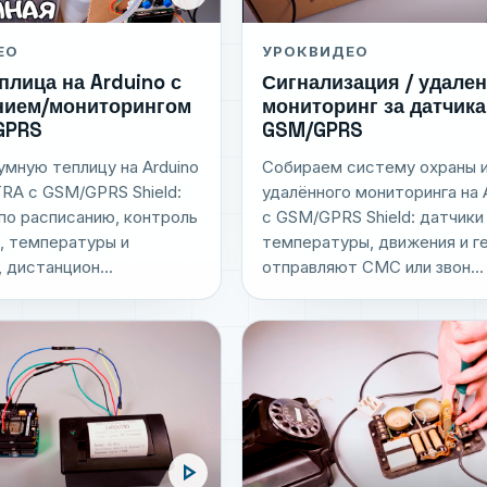
ЕО
УРОК
ВИДЕО
плица на Arduino с
Сигнализация / удале
нием/мониторингом
мониторинг за датчик
GPRS
GSM/GPRS
мную теплицу на Arduino
Собираем систему охраны 
TRA с GSM/GPRS Shield:
удалённого мониторинга на 
по расписанию, контроль
с GSM/GPRS Shield: датчики 
, температуры и
температуры, движения и г
 дистанцион...
отправляют СМС или звон...
play_arrow