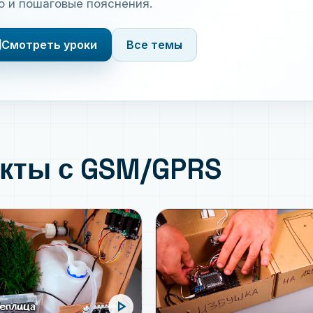
о и пошаговые пояснения.
s
Смотреть уроки
Все темы
кты с GSM/GPRS
play_arrow