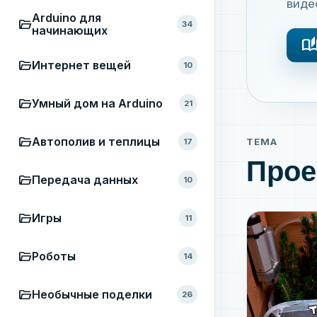
виде
Arduino для
folder_open
34
начинающих
auto_storie
folder_open
Интернет вещей
10
folder_open
Умный дом на Arduino
21
folder_open
Автополив и теплицы
ТЕМА
17
Прое
folder_open
Передача данных
10
folder_open
Игры
11
folder_open
Роботы
14
folder_open
Необычные поделки
26