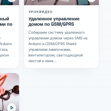
УРОК
ВИДЕО
Удаленное управление
нный
домом по GSM/GPRS
ами по
Собираем систему удалённого
и
управления домом через SMS на
Arduino
Arduino и GSM/GPRS Shield:
газа,
управляем лампочками,
еркон
вентилятором, светодиодной
лентой и лине...
play_arrow