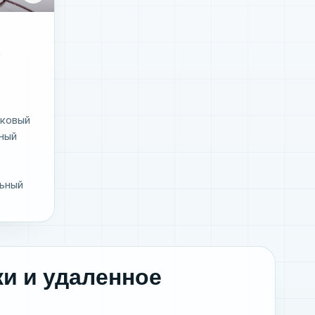
ковый
ьный
ьный
ки и удаленное