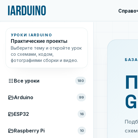
Справо
УРОКИ IARDUINO
Практические проекты
Выберите тему и откройте урок
со схемами, кодом,
БАЗА
фотографиями сборки и видео.
П
apps
Все уроки
180
G
folder_open
Arduino
99
folder_open
ESP32
16
Подб
folder_open
Raspberry Pi
схем
10