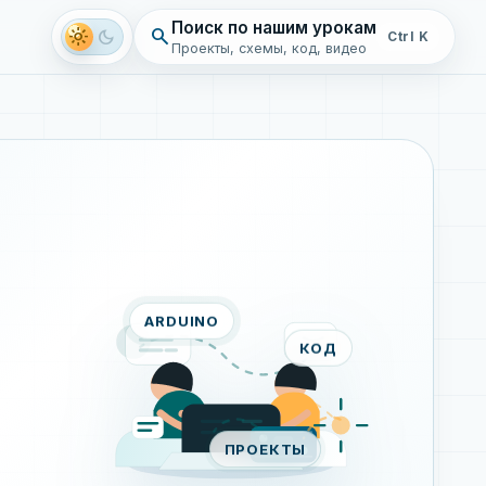
Поиск по нашим урокам
search
light_mode
dark_mode
Ctrl K
Проекты, схемы, код, видео
ARDUINO
КОД
ПРОЕКТЫ