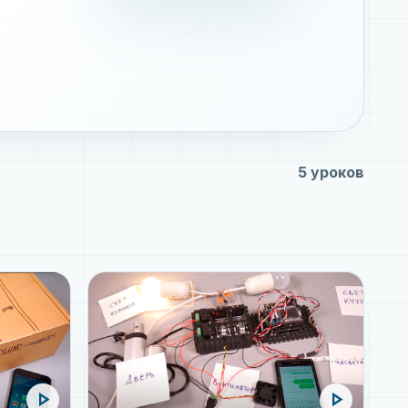
5 уроков
play_arrow
play_arrow