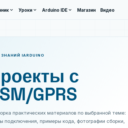
expand_more
expand_more
expand_more
чник
Уроки
Arduino IDE
Магазин
Видео
 ЗНАНИЙ IARDUINO
роекты с
SM/GPRS
орка практических материалов по выбранной теме:
ы подключения, примеры кода, фотографии сборки,