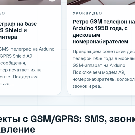
ЕО
УРОК
ВИДЕО
Ретро GSM телефон на
еграф на базе
Arduino 1958 года, с
 Shield и
дисковым
интера
номеронабирателем
SMS-телеграф на Arduino
Превращаем советский дис
GPRS Shield A9
телефон 1958 года в мобил
 сообщения,
GSM-аппарат на Arduino.
тер печатает их на
Подключаем модем A9,
ленте. Поддержка
номеронабиратель, колокол
ыка,...
звонок и реа...
кты с GSM/GPRS: SMS, звон
авление