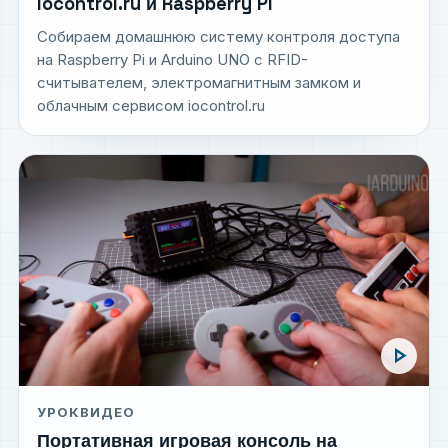
iocontrol.ru и Raspberry Pi
Собираем домашнюю систему контроля доступа
на Raspberry Pi и Arduino UNO с RFID-
считывателем, электромагнитным замком и
облачным сервисом iocontrol.ru
play_arrow
УРОК
ВИДЕО
Портативная игровая консоль на