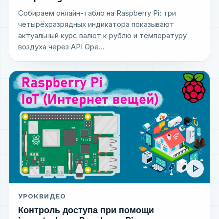
Собираем онлайн-табло на Raspberry Pi: три
четырёхразрядных индикатора показывают
актуальный курс валют к рублю и температуру
воздуха через API Ope...
play_arrow
УРОК
ВИДЕО
Контроль доступа при помощи