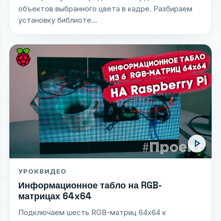
объектов выбранного цвета в кадре. Разбираем
установку библиоте...
play_arrow
УРОК
ВИДЕО
Информационное табло на RGB-
матрицах 64x64
Подключаем шесть RGB-матриц 64x64 к