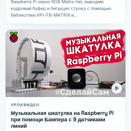
Raspberry Pi через RGB Matrix Hat, выводим
кадровый буфер и бегущую строку с помощью
библиотеки RPI-FB-MATRIX и...
play_arrow
УРОК
ВИДЕО
Музыкальная шкатулка на Raspberry Pi
при помощи Бампера с 9 датчиками
линий