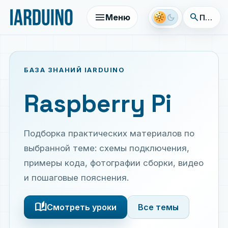
menu
search
light_mode
dark_mode
Меню
Поиск 
БАЗА ЗНАНИЙ IARDUINO
Raspberry Pi
Подборка практических материалов по
выбранной теме: схемы подключения,
примеры кода, фотографии сборки, видео
и пошаговые пояснения.
auto_stories
Смотреть уроки
Все темы