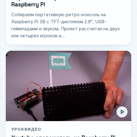
Raspberry Pi
Собираем портативную ретро-консоль на
Raspberry Pi 3B с TFT-дисплеем 2.8", USB-
геймпадами и звуком. Проект рассчитан на двух
или четырёх игроков и...
play_arrow
УРОК
ВИДЕО