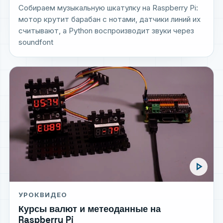
Собираем музыкальную шкатулку на Raspberry Pi:
мотор крутит барабан с нотами, датчики линий их
считывают, а Python воспроизводит звуки через
soundfont
play_arrow
УРОК
ВИДЕО
Курсы валют и метеоданные на
Raspberry Pi