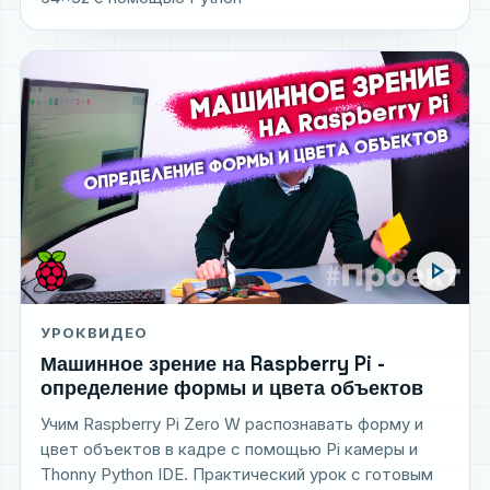
play_arrow
УРОК
ВИДЕО
Машинное зрение на Raspberry Pi -
определение формы и цвета объектов
Учим Raspberry Pi Zero W распознавать форму и
цвет объектов в кадре с помощью Pi камеры и
Thonny Python IDE. Практический урок с готовым