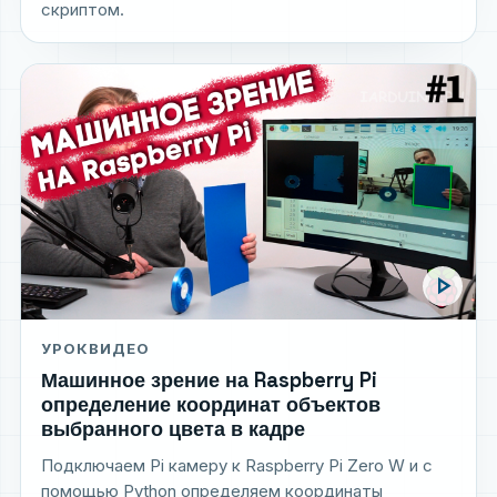
скриптом.
play_arrow
УРОК
ВИДЕО
Машинное зрение на Raspberry Pi
определение координат объектов
выбранного цвета в кадре
Подключаем Pi камеру к Raspberry Pi Zero W и с
помощью Python определяем координаты