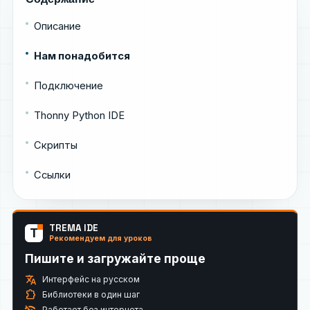
Описание
Нам понадобится
Подключение
Thonny Python IDE
Скрипты
Ссылки
TREMA IDE
T
Рекомендуем для уроков
Пишите и загружайте проще
translate
Интерфейс на русском
extension
Библиотеки в один шаг
wifi_off
Работает без интернета