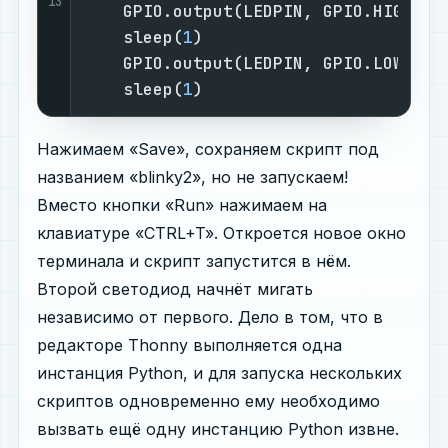
13
    GPIO.output(LEDPIN, GPIO.HIGH) 
#
    sleep(
1
)                       
#
    GPIO.output(LEDPIN, GPIO.LOW)  
#
    sleep(
1
)                       
#
Нажимаем «Save», сохраняем скрипт под
названием «blinky2», но не запускаем!
Вместо кнопки «Run» нажимаем на
клавиатуре «CTRL+T». Откроется новое окно
терминала и скрипт запустится в нём.
Второй светодиод начнёт мигать
независимо от первого. Дело в том, что в
редакторе Thonny выполняется одна
инстанция Python, и для запуска нескольких
скриптов одновременно ему необходимо
вызвать ещё одну инстанцию Python извне.