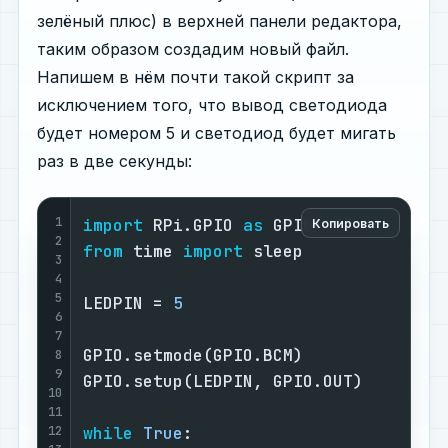
зелёный плюс) в верхней панели редактора,
таким образом создадим новый файл.
Напишем в нём почти такой скрипт за
исключением того, что вывод светодиода
будет номером 5 и светодиод будет мигать
раз в две секунды:
1
import
 RPi.GPIO 
as
 GPIO            
#
Копировать
2
from
 time 
import
 sleep             
#
3
#
4
5
LEDPIN = 
5
#
6
#
7
GPIO.setmode(GPIO.BCM)             
#
8
9
GPIO.setup(LEDPIN, GPIO.OUT)       
#
10
#
11
12
while
True
:                        
#