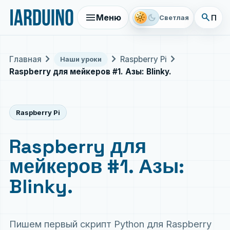
menu
search
light_mode
dark_mode
Меню
Поис
Светлая
chevron_right
chevron_right
chevron_right
Главная
Raspberry Pi
Наши уроки
Raspberry для мейкеров #1. Азы: Blinky.
Raspberry Pi
Raspberry для
мейкеров #1. Азы:
Blinky.
Пишем первый скрипт Python для Raspberry