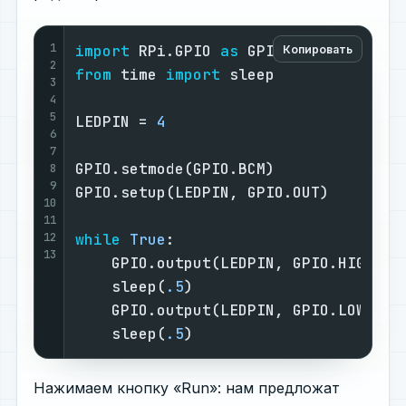
1
import
 RPi.GPIO 
as
 GPIO            
#
Копировать
2
from
 time 
import
 sleep             
#
3
#
4
5
LEDPIN = 
4
#
6
#
7
GPIO.setmode(GPIO.BCM)             
#
8
9
GPIO.setup(LEDPIN, GPIO.OUT)       
#
10
#
11
12
while
True
:                        
#
13
    GPIO.output(LEDPIN, GPIO.HIGH) 
#
    sleep(
.5
)                      
#
    GPIO.output(LEDPIN, GPIO.LOW)  
#
    sleep(
.5
)                      
#
Нажимаем кнопку «Run»: нам предложат