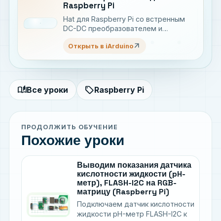
Raspberry Pi
Hat для Raspberry Pi со встренным
DC-DC преобразователем и
расширителем выводов с ШИМ
arrow_outward
Открыть в iArduino
(PWM) и АЦП (ADC)
auto_stories
sell
Все уроки
Raspberry Pi
ПРОДОЛЖИТЬ ОБУЧЕНИЕ
Похожие уроки
Выводим показания датчика
кислотности жидкости (pH-
метр), FLASH-I2C на RGB-
матрицу (Raspberry Pi)
Подключаем датчик кислотности
жидкости pH-метр FLASH-I2C к