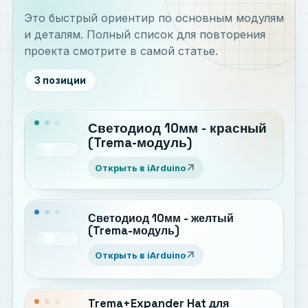
Это быстрый ориентир по основным модулям
и деталям. Полный список для повторения
проекта смотрите в самой статье.
3 позиции
Светодиод 10мм - красный
(Trema-модуль)
arrow_outward
Открыть в iArduino
Светодиод 10мм - желтый
(Trema-модуль)
arrow_outward
Открыть в iArduino
Trema+Expander Hat для