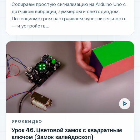
Собираем простую сигнализацию на Arduino Uno с
датчиком вибрации, зуммером и светодиодом.
Потенциометром настраиваем чувствительность
— и устройств...
play_arrow
УРОК
ВИДЕО
Урок 46. Цветовой замок с квадратным
ключом (Замок калейдоскоп)