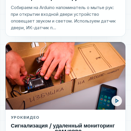
Собираем на Arduino напоминатель о мытье рук:
при открытии входной двери устройство
оповещает звуком и светом. Используем датчик
двери, ИК-датчик п...
play_arrow
УРОК
ВИДЕО
Сигнализация / удаленный мониторинг