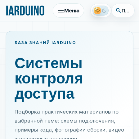
menu
search
light_mode
dark_mode
Меню
Поиск 
БАЗА ЗНАНИЙ IARDUINO
Системы
контроля
доступа
Подборка практических материалов по
выбранной теме: схемы подключения,
примеры кода, фотографии сборки, видео
и пошаговые пояснения.