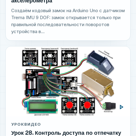
акселерометра
Создаём кодовый замок на Arduino Uno с датчиком
Trema IMU 9 DOF: замок открывается только при
правильной последовательности поворотов
устройства в...
play_arrow
УРОК
ВИДЕО
Урок 28. Контроль доступа по отпечатку