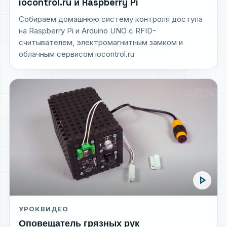
iocontrol.ru и Raspberry Pi
Собираем домашнюю систему контроля доступа
на Raspberry Pi и Arduino UNO с RFID-
считывателем, электромагнитным замком и
облачным сервисом iocontrol.ru
play_arrow
УРОК
ВИДЕО
Оповещатель грязных рук