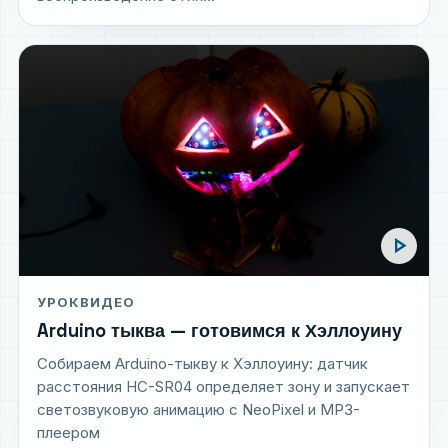
play_arrow
УРОК
ВИДЕО
Arduino тыква — готовимся к Хэллоуину
Собираем Arduino-тыкву к Хэллоуину: датчик
расстояния HC-SR04 определяет зону и запускает
светозвуковую анимацию с NeoPixel и MP3-
плеером