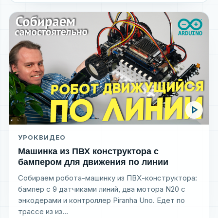
play_arrow
УРОК
ВИДЕО
Машинка из ПВХ конструктора с
бампером для движения по линии
Собираем робота-машинку из ПВХ-конструктора:
бампер с 9 датчиками линий, два мотора N20 с
энкодерами и контроллер Piranha Uno. Едет по
трассе из из...