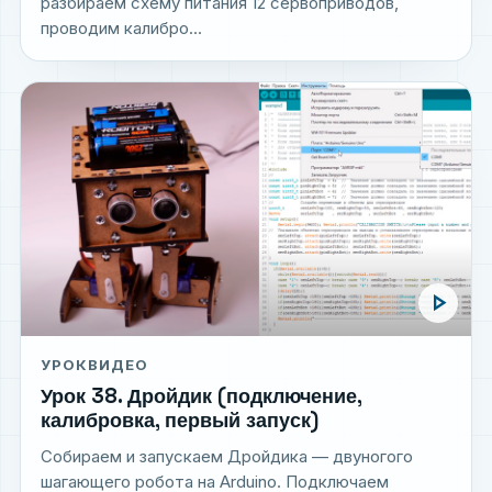
разбираем схему питания 12 сервоприводов,
проводим калибро...
play_arrow
УРОК
ВИДЕО
Урок 38. Дройдик (подключение,
калибровка, первый запуск)
Собираем и запускаем Дройдика — двуногого
шагающего робота на Arduino. Подключаем