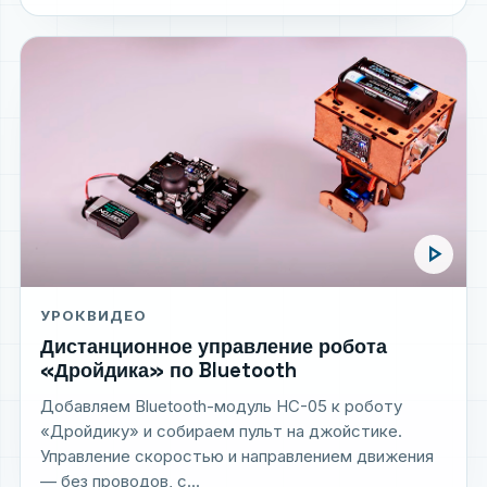
play_arrow
УРОК
ВИДЕО
Дистанционное управление робота
«Дройдика» по Bluetooth
Добавляем Bluetooth-модуль HC-05 к роботу
«Дройдику» и собираем пульт на джойстике.
Управление скоростью и направлением движения
— без проводов, с...