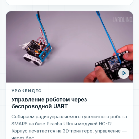
play_arrow
УРОК
ВИДЕО
Управление роботом через
беспроводной UART
Собираем радиоуправляемого гусеничного робота
SMARS на базе Piranha Ultra и модулей HC-12.
Корпус печатается на 3D-принтере, управление —
через бес...