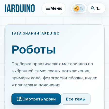
menu
search
light_mode
dark_mode
Меню
Поиск 
БАЗА ЗНАНИЙ IARDUINO
Роботы
Подборка практических материалов по
выбранной теме: схемы подключения,
примеры кода, фотографии сборки, видео
и пошаговые пояснения.
auto_stories
Смотреть уроки
Все темы