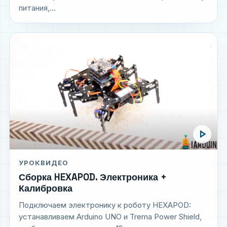
питания,...
play_arrow
УРОК
ВИДЕО
Сборка HEXAPOD. Электроника +
Калибровка
Подключаем электронику к роботу HEXAPOD:
устанавливаем Arduino UNO и Trema Power Shield,