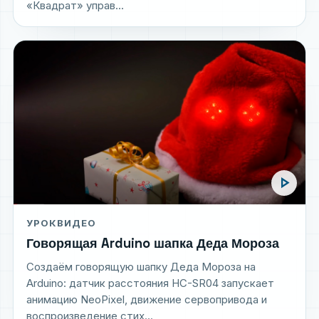
«Квадрат» управ...
play_arrow
УРОК
ВИДЕО
Говорящая Arduino шапка Деда Мороза
Создаём говорящую шапку Деда Мороза на
Arduino: датчик расстояния HC-SR04 запускает
анимацию NeoPixel, движение сервопривода и
воспроизведение стих...