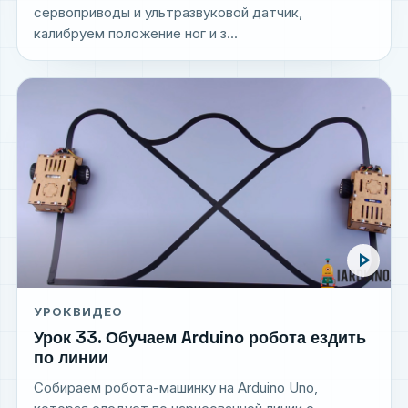
сервоприводы и ультразвуковой датчик,
калибруем положение ног и з...
play_arrow
УРОК
ВИДЕО
Урок 33. Обучаем Arduino робота ездить
по линии
Собираем робота-машинку на Arduino Uno,