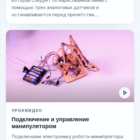
которая следует по нарисованной линии с
помощью трёх аналоговых датчиков и
останавливается перед препятстви...
play_arrow
УРОК
ВИДЕО
Подключение и управление
манипулятором
Подключаем электронику робота-манипулятора: