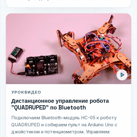
play_arrow
УРОК
ВИДЕО
Дистанционное управление робота
"QUADRUPED" по Bluetooth
Подключаем Bluetooth-модуль HC-05 к роботу
QUADRUPED и собираем пульт на Arduino Uno с
джойстиком и потенциометром. Управляем