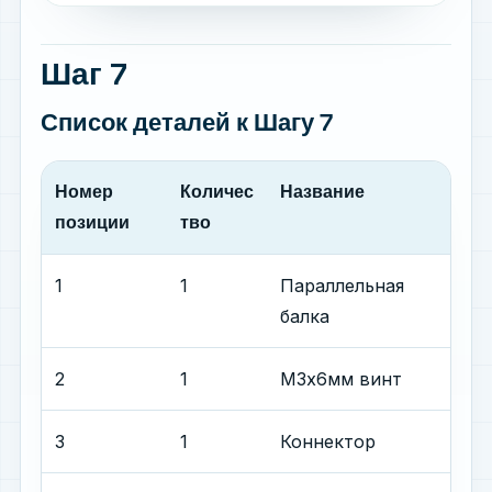
Шаг 7
Список деталей
к Шагу 7
Номер
Количес
Название
позиции
тво
1
1
Параллельная
балка
2
1
М3х6мм винт
3
1
Коннектор