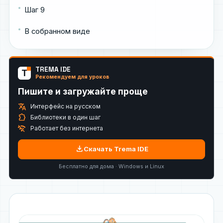
Шаг 9
В собранном виде
TREMA IDE
T
Рекомендуем для уроков
Пишите и загружайте проще
translate
Интерфейс на русском
extension
Библиотеки в один шаг
wifi_off
Работает без интернета
download
Скачать Trema IDE
Бесплатно для дома · Windows и Linux