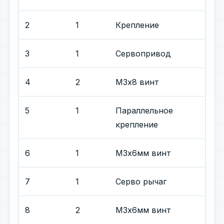
2
1
Крепление
3
1
Сервопривод
4
2
М3х8 винт
5
1
Параллельное
крепление
6
1
М3х6мм винт
7
1
Серво рычаг
8
2
М3x6мм винт