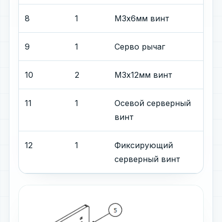
8
1
М3x6мм винт
9
1
Серво рычаг
10
2
М3х12мм винт
11
1
Осевой серверный
винт
12
1
Фиксирующий
серверный винт