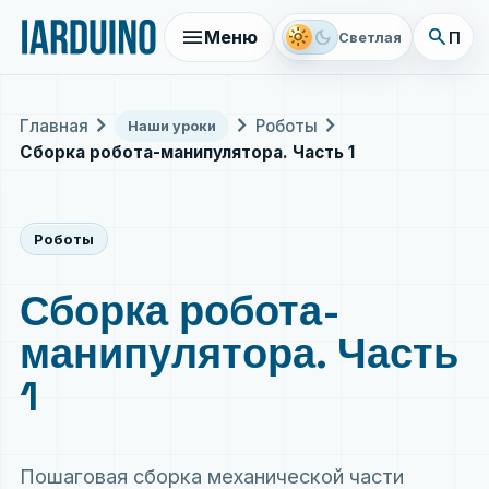
menu
search
light_mode
dark_mode
Меню
Поис
Светлая
chevron_right
chevron_right
chevron_right
Главная
Роботы
Наши уроки
Сборка робота-манипулятора. Часть 1
Роботы
Сборка робота-
манипулятора. Часть
1
Пошаговая сборка механической части