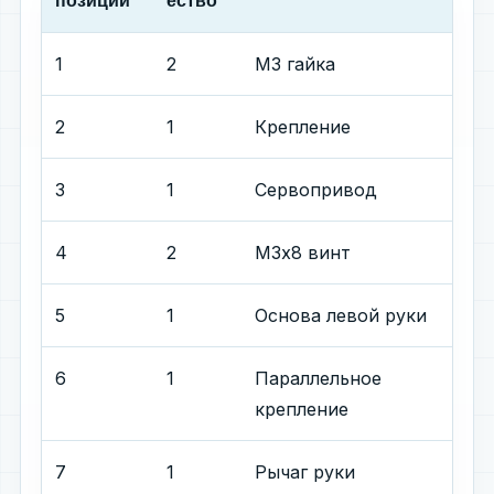
позиции
ество
1
2
М3 гайка
2
1
Крепление
3
1
Сервопривод
4
2
М3х8 винт
5
1
Основа левой руки
6
1
Параллельное
крепление
7
1
Рычаг руки