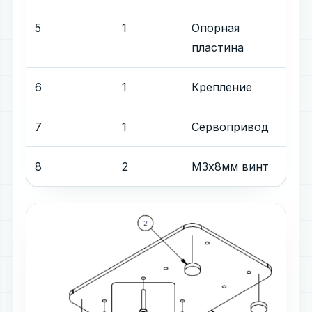
5
1
Опорная
пластина
6
1
Крепление
7
1
Сервопривод
8
2
М3x8мм винт