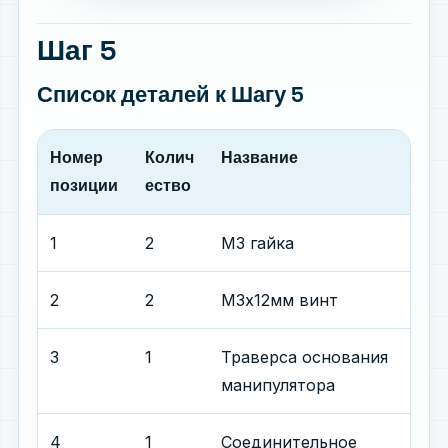
Шаг 5
Список деталей
к Шагу 5
Номер
Колич
Название
позиции
ество
1
2
М3 гайка
2
2
М3х12мм винт
3
1
Траверса основания
манипулятора
4
1
Соединительное