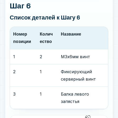
Шаг 6
Список деталей
к Шагу 6
Номер
Колич
Название
позиции
ество
1
2
М3x6мм винт
2
1
Фиксирующий
серверный винт
3
1
Балка левого
запястья