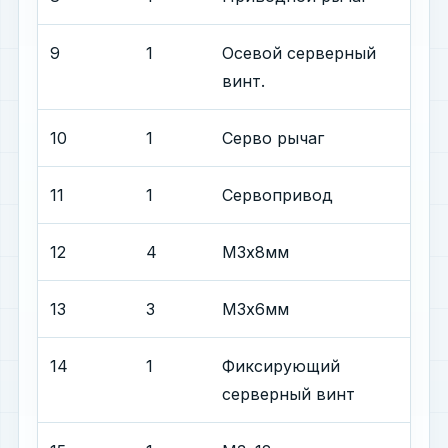
9
1
Осевой серверный
винт.
10
1
Серво рычаг
11
1
Сервопривод
12
4
М3х8мм
13
3
М3х6мм
14
1
Фиксирующий
серверный винт