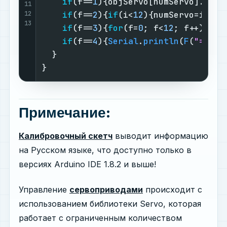
if
(f==
1
){objServo[numServo].
writ
11
12
if
(f==
2
){
if
(i<
12
){numServo=i; f=
13
if
(f==
3
){
for
(f=
0
; f<
12
; f++){obj
if
(f==
4
){
Serial
.
println
(
F
(
"=====
  }

}
Примечание:
Калибровочный скетч
выводит информацию
на Русском языке, что доступно только в
версиях Arduino IDE 1.8.2 и выше!
Управление
сервоприводами
происходит с
использованием библиотеки Servo, которая
работает с ограниченным количеством