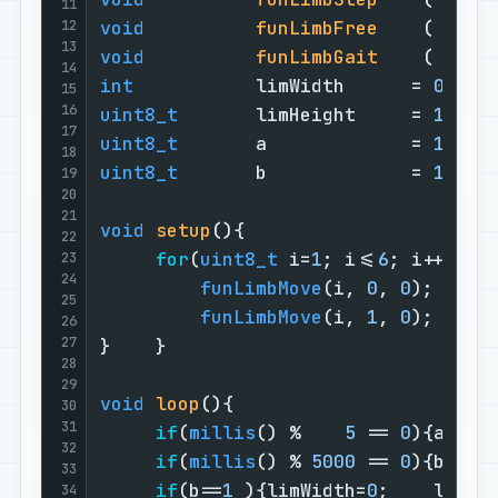
11
12
void
funLimbFree
( 
void
13
void
funLimbGait
( 
uint
14
int
           limWidth      = 
0
;   
15
16
uint8_t
       limHeight     = 
100
; 
17
uint8_t
       a             = 
1
;   
18
uint8_t
       b             = 
1
;   
19
20
21
void
setup
()
{                      
22
for
(
uint8_t
 i=
1
; i<=
6
; i++){  
23
24
funLimbMove
(i, 
0
, 
0
);     
25
funLimbMove
(i, 
1
, 
0
);     
26
27
}    }                             
28
29
void
loop
()
{                       
30
31
if
(
millis
() %    
5
 == 
0
){a++;}
32
if
(
millis
() % 
5000
 == 
0
){b++;}
33
if
(b==
1
 ){limWidth=
0
;    limHe
34