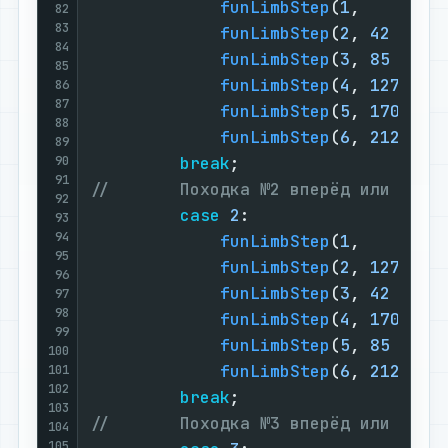
funLimbStep
(
1
,     j);
82
83
funLimbStep
(
2
, 
42
 +j);
84
funLimbStep
(
3
, 
85
 +j);
85
funLimbStep
(
4
, 
127
+j);
86
87
funLimbStep
(
5
, 
170
+j);
88
funLimbStep
(
6
, 
212
+j);
89
90
break
;                    
91
//       Походка №2 вперёд или наза
92
case
2
:                   
93
94
funLimbStep
(
1
,     j);
95
funLimbStep
(
2
, 
127
+j);
96
funLimbStep
(
3
, 
42
 +j);
97
98
funLimbStep
(
4
, 
170
+j);
99
funLimbStep
(
5
, 
85
 +j);
100
funLimbStep
(
6
, 
212
+j);
101
102
break
;                    
103
//       Походка №3 вперёд или наза
104
105