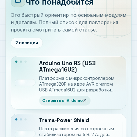
Что понадобится
Это быстрый ориентир по основным модулям
и деталям. Полный список для повторения
проекта смотрите в самой статье.
2 позиции
Arduino Uno R3 (USB
ATmega16U2)
Платформа c микроконтроллером
ATmega328P на ядре AVR с чипом
USB ATmega16U2 для разработки
электронных устройств на языке C++
arrow_outward
Открыть в iArduino
Trema-Power Shield
Плата расширения со встроенным
стабилизатором на 5 В. 2 А. для