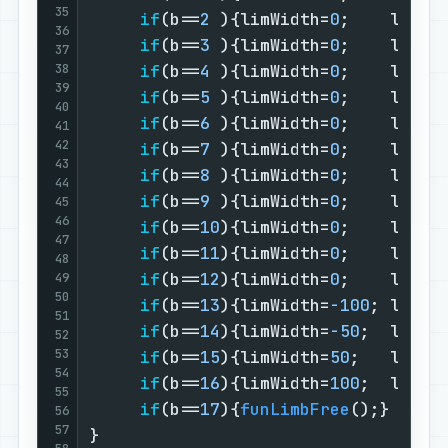
35
if
(b==
2
 ){limWidth=
0
;    limHe
36
if
(b==
3
 ){limWidth=
0
;    limHe
37
38
if
(b==
4
 ){limWidth=
0
;    limHe
39
if
(b==
5
 ){limWidth=
0
;    limHe
40
if
(b==
6
 ){limWidth=
0
;    limHe
41
42
if
(b==
7
 ){limWidth=
0
;    limHe
43
if
(b==
8
 ){limWidth=
0
;    limHe
44
if
(b==
9
 ){limWidth=
0
;    limHe
45
46
if
(b==
10
){limWidth=
0
;    limHe
47
if
(b==
11
){limWidth=
0
;    limHe
48
if
(b==
12
){limWidth=
0
;    limHe
49
50
if
(b==
13
){limWidth=
-100
; limHe
51
if
(b==
14
){limWidth=
-50
;  limHe
52
53
if
(b==
15
){limWidth=
50
;   limHe
54
if
(b==
16
){limWidth=
100
;  limHe
55
if
(b==
17
){
funLimbFree
();}     
56
57
}                                  