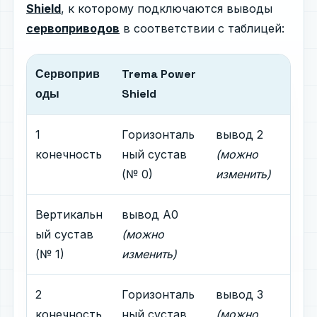
Shield
, к которому подключаются выводы
сервоприводов
в соответствии с таблицей:
Сервоприв
Trema Power
оды
Shield
1
Горизонталь
вывод 2
конечность
ный сустав
(можно
(№ 0)
изменить)
Вертикальн
вывод A0
ый сустав
(можно
(№ 1)
изменить)
2
Горизонталь
вывод 3
конечность
ный сустав
(можно