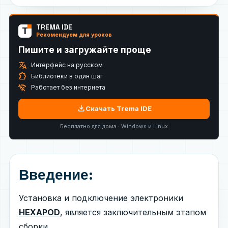
TREMA IDE
T
Рекомендуем для уроков
Пишите и загружайте проще
translate
Интерфейс на русском
extension
Библиотеки в один шаг
wifi_off
Работает без интернета
download
Скачать Trema IDE
Бесплатно для дома · Windows и Linux
Введение:
Установка и подключение электроники
HEXAPOD
, является заключительным этапом
сборки.