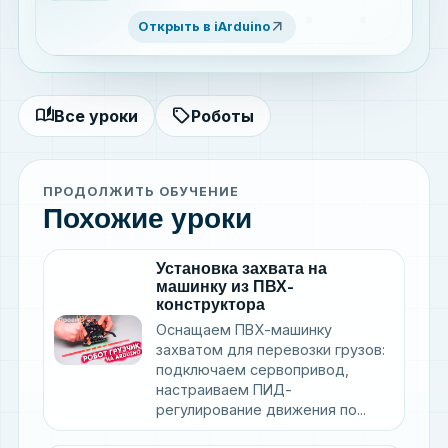
удобного подключения
arrow_outward
Открыть в iArduino
периферийных устройств
auto_stories
sell
Все уроки
Роботы
ПРОДОЛЖИТЬ ОБУЧЕНИЕ
Похожие уроки
Установка захвата на
машинку из ПВХ-
конструктора
Оснащаем ПВХ-машинку
захватом для перевозки грузов:
подключаем сервопривод,
настраиваем ПИД-
регулирование движения по...