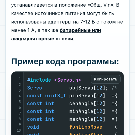
устанавливается в положение «Общ. Vin». В
качестве источников питания могут быть
использованы адаптеры на 7-12 В с током не
менее 1 А, а так же
батарейные или
аккумуляторные отсеки
.
Пример кода программы:
1
#
include
<Servo.h>
/*   Г 
Копировать
2
Servo
         objServo[
12
]; 
/*   0 
3
const
uint8_t
 pinServo[
12
]  ={   
2
,
4
5
const
int
     cenAngle[
12
]  ={  
90
,
6
const
int
     minAngle[
12
]  ={  
30
,
7
const
int
     maxAngle[
12
]  ={  
30
,
8
9
void
funLimbMove
( 
uint
10
void
funLimbStep
( 
uint