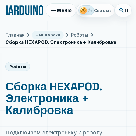
menu
search
light_mode
dark_mode
Меню
Поис
Светлая
chevron_right
chevron_right
chevron_right
Главная
Роботы
Наши уроки
Сборка HEXAPOD. Электроника + Калибровка
Роботы
Сборка HEXAPOD.
Электроника +
Калибровка
Подключаем электронику к роботу