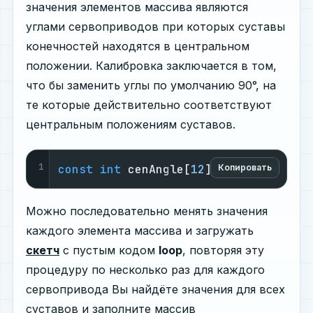
значения элементов массива являются
углами сервоприводов при которых суставы
конечностей находятся в центральном
положении. Калибровка заключается в том,
что бы заменить углы по умолчанию 90°, на
те которые действительно соответствуют
центральным положениям суставов.
1
const
int
 cenAngle[
12
] = {
90
, 
90
, 
90
Копировать
Можно последовательно менять значения
каждого элемента массива и загружать
скетч
с пустым кодом
loop
, повторяя эту
процедуру по несколько раз для каждого
сервопривода Вы найдёте значения для всех
суставов и заполните массив