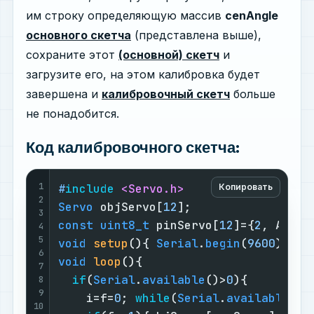
им строку определяющую массив
cenAngle
основного скетча
(представлена выше),
сохраните этот
(основной) скетч
и
загрузите его, на этом калибровка будет
завершена и
калибровочный скетч
больше
не понадобится.
Код калибровочного скетча:
1
#
include
<Servo.h>
Копировать
2
Servo
 objServo[
12
3
const
uint8_t
 pinServo[
12
]={
2
, A0, 
3
4
5
void
setup
()
{ 
Serial
.
begin
(
9600
); 
Se
6
void
loop
()
{

7
if
(
Serial
.
available
()>
0
){

8
9
    i=f=
0
; 
while
(
Serial
.
available
())
10