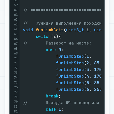
58
59
// ================================
60
61
62
//   Функция выполнения походки по 
63
64
void
funLimbGait
(
uint8_t
 i, 
uint8_t
65
switch
(i){                    
66
//       Разворот на месте:        
67
68
case
0
:                   
69
funLimbStep
(
1
,     j);
70
funLimbStep
(
2
, 
85
 -j);
71
72
funLimbStep
(
3
, 
170
+j);
73
funLimbStep
(
4
, 
170
-j);
74
funLimbStep
(
5
, 
85
 +j);
75
76
funLimbStep
(
6
, 
255
-j);
77
break
;                    
78
79
//       Походка №1 вперёд или наза
80
case
1
:                   
81