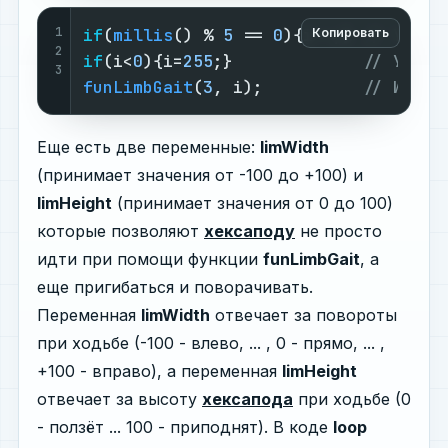
1
if
(
millis
() % 
5
 == 
0
){i--;} 
// Умень
Копировать
2
if
(i<
0
){i=
255
;}             
// Устан
3
funLimbGait
(
3
, i);          
// Идём 
Еще есть две переменные:
limWidth
(принимает значения от -100 до +100) и
limHeight
(принимает значения от 0 до 100)
которые позволяют
хексаподу
не просто
идти при помощи функции
funLimbGait
, а
еще пригибаться и поворачивать.
Переменная
limWidth
отвечает за повороты
при ходьбе (-100 - влево, ... , 0 - прямо, ... ,
+100 - вправо), а переменная
limHeight
отвечает за высоту
хексапода
при ходьбе (0
- ползёт ... 100 - приподнят). В коде
loop