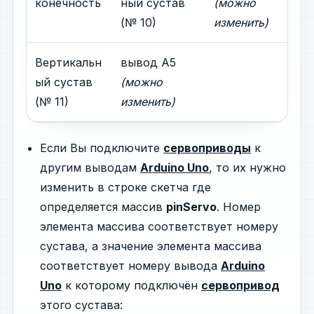
конечность
ный сустав
(можно
(№ 10)
изменить)
Вертикальн
вывод A5
ый сустав
(можно
(№ 11)
изменить)
Если Вы подключите
сервоприводы
к
другим выводам
Arduino Uno
, то их нужно
изменить в строке скетча где
определяется массив
pinServo
. Номер
элемента массива соответствует номеру
сустава, а значение элемента массива
соответствует номеру вывода
Arduino
Uno
к которому подключён
сервопривод
этого сустава: