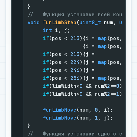
}                                  
//   Функция установки всей конечно
void
funLimbStep
(
uint8_t
 num, 
uint8
int
 i, j;                     
if
(pos < 
213
){i = 
map
(pos,   
0
                  {i = 
map
(pos, 
213
if
(pos < 
213
){j =             
if
(pos < 
224
){j = 
map
(pos, 
213
if
(pos < 
246
){j =             
if
(pos < 
256
){j = 
map
(pos, 
246
if
(limWidth<
0
 && num%
2
==
0
){ i 
if
(limWidth>
0
 && num%
2
==
1
){ i 
                                 j 
funLimbMove
(num, 
0
, i);       
funLimbMove
(num, 
1
, j);       
}                                  
//   Функция установки одного суств