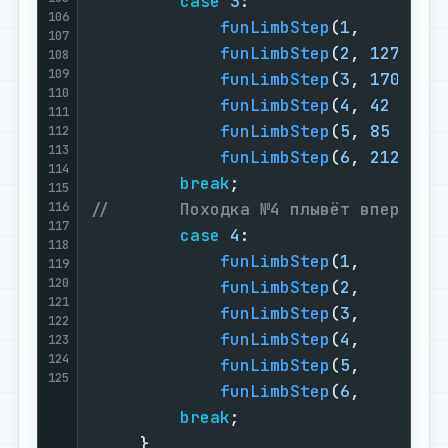
case
3
:                   
106
funLimbStep
(
1
,     j);
107
funLimbStep
(
2
, 
127
+j);
108
109
funLimbStep
(
3
, 
170
+j);
110
funLimbStep
(
4
, 
42
 +j);
111
funLimbStep
(
5
, 
85
 +j);
112
113
funLimbStep
(
6
, 
212
+j);
114
break
;                    
115
116
//       Походка №4 плывёт вперёд и
117
case
4
:                   
118
funLimbStep
(
1
,     j);
119
120
funLimbStep
(
2
,     j);
121
funLimbStep
(
3
,     j);
122
funLimbStep
(
4
,     j);
123
124
funLimbStep
(
5
,     j);
125
funLimbStep
(
6
,     j);
break
;                    
     }                             