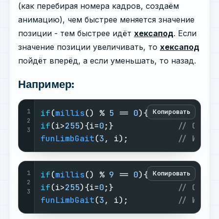
(как перебирая номера кадров, создаём
анимацию), чем быстрее меняется значение
позиции - тем быстрее идёт
хексапод
. Если
значение позиции увеличивать, то
хексапод
пойдёт вперёд, а если уменьшать, то назад.
Например:
1
if
(
millis
() % 
5
 == 
0
){i++;} 
// Увели
Копировать
2
if
(i>
255
){i=
0
;}             
// Сбрас
3
funLimbGait
(
3
, i);          
// Идём 
1
if
(
millis
() % 
9
 == 
0
){i++;} 
// Увели
Копировать
2
if
(i>
255
){i=
0
;}             
// Сбрас
3
funLimbGait
(
3
, i);          
// Идём 