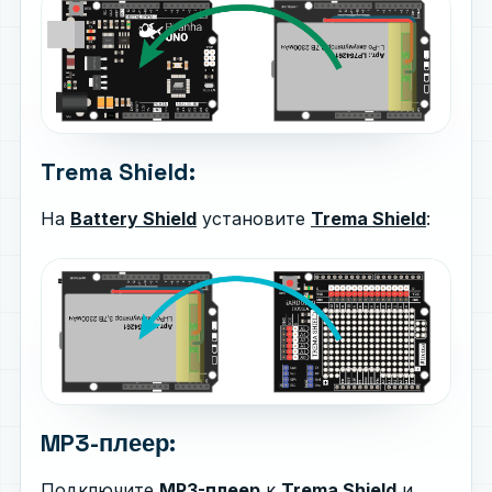
Trema Shield:
На
Battery Shield
установите
Trema Shield
:
MP3-плеер:
Подключите
MP3-плеер
к
Trema Shield
и