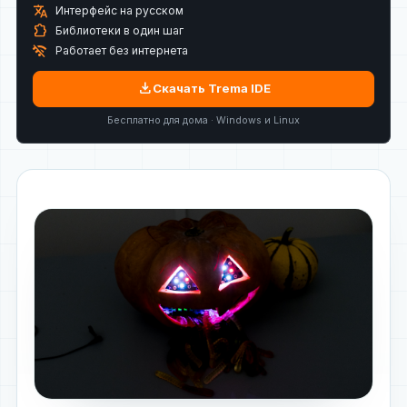
translate
Интерфейс на русском
extension
Библиотеки в один шаг
wifi_off
Работает без интернета
download
Скачать Trema IDE
Бесплатно для дома · Windows и Linux