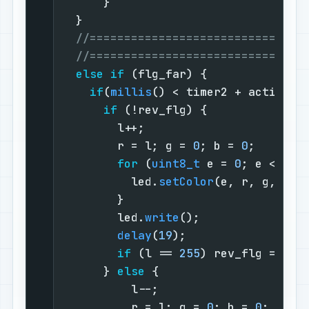
      }

  }

//===============================
//===============================
else
if
 (flg_far) {              
if
(
millis
() < timer2 + action_t
if
 (!rev_flg) {              
        l++;                       
        r = l; g = 
0
; b = 
0
;       
for
 (
uint8_t
 e = 
0
; e < 
8
; 
          led.
setColor
(e, r, g, b);
        }

        led.
write
();               
delay
(
19
);                 
if
 (l == 
255
) rev_flg = 
1
; 
      } 
else
 {                     
          l--;                     
          r = l; g = 
0
; b = 
0
;     