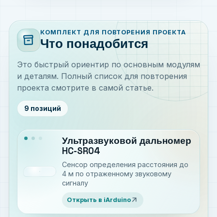
КОМПЛЕКТ ДЛЯ ПОВТОРЕНИЯ ПРОЕКТА
inventory_2
Что понадобится
Это быстрый ориентир по основным модулям
и деталям. Полный список для повторения
проекта смотрите в самой статье.
9 позиций
Ультразвуковой дальномер
HC-SR04
Сенсор определения расстояния до
4 м по отраженному звуковому
сигналу
arrow_outward
Открыть в iArduino