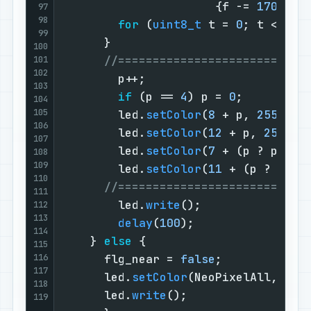
                      {f -= 
170
; r 
97
98
for
 (
uint8_t
 t = 
0
; t < 
8
; 
99
      }

100
//===========================
101
102
        p++;                       
103
if
 (p == 
4
) p = 
0
;         
104
105
        led.
setColor
(
8
 + p, 
255
, 
0
,
106
        led.
setColor
(
12
 + p, 
255
, 
0
107
        led.
setColor
(
7
 + (p ? p : 
4
108
109
        led.
setColor
(
11
 + (p ? p : 
110
//===========================
111
        led.
write
();               
112
113
delay
(
100
);                
114
    } 
else
 {                       
115
116
      flg_near = 
false
;            
117
      led.
setColor
(NeoPixelAll, 
0
, 
118
      led.
write
();                 
119