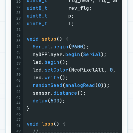
uint8_t
       flg_near, flg_far;   
26
27
uint8_t
       rev_flg;             
28
uint8_t
       p;                   
29
uint8_t
       l;                   
30
31
32
void
setup
()
{

33
Serial
.
begin
(
9600
);              
34
35
  myDFPlayer.
begin
(
Serial
);        
36
  led.
begin
();                     
37
38
  led.
setColor
(NeoPixelAll, 
0
, 
0
, 
0
39
  led.
write
();                     
40
randomSeed
(
analogRead
(
0
));       
41
42
  sensor.
distance
();               
43
delay
(
500
);                      
44
}

45
46
47
void
loop
()
{

48
//===============================
49