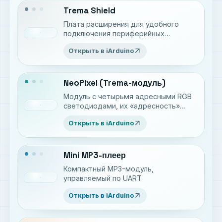
Trema Shield
Плата расширения для удобного
подключения периферийных
устройств
arrow_outward
Открыть в iArduino
NeoPixel (Trema-модуль)
Модуль с четырьмя адресными RGB
светодиодами, их «адресность»
позволяет управлять цветом
arrow_outward
Открыть в iArduino
каждого светодиода
Mini MP3-плеер
Компактный MP3-модуль,
управляемый по UART
arrow_outward
Открыть в iArduino