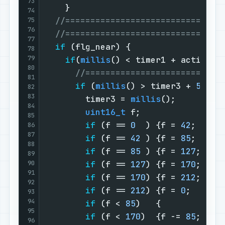
73
    }

74
//===============================
75
76
//===============================
77
if
 (flg_near) {                  
78
79
if
(
millis
() < timer1 + action_t
80
//===========================
81
if
 (
millis
() > timer3 + 
500
) 
82
83
        timer3 = 
millis
();         
84
uint16_t
 f;                
85
if
 (f == 
0
  ) {f = 
42
; } 
el
86
87
if
 (f == 
42
 ) {f = 
85
; } 
el
88
if
 (f == 
85
 ) {f = 
127
;} 
el
89
90
if
 (f == 
127
) {f = 
170
;} 
el
91
if
 (f == 
170
) {f = 
212
;} 
el
92
if
 (f == 
212
) {f = 
0
;  }   
93
94
if
 (f < 
85
)   {          b 
95
if
 (f < 
170
)  {f -= 
85
;  g 
96