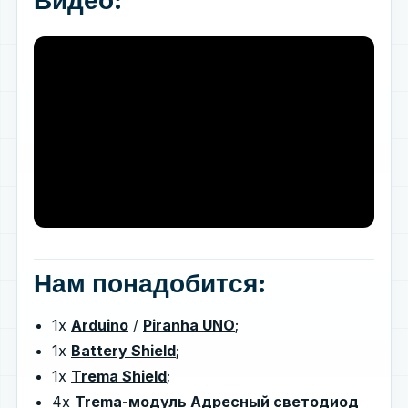
Нам понадобится:
1х
Arduino
/
Piranha UNO
;
1х
Battery Shield
;
1х
Trema Shield
;
4х
Trema-модуль Адресный светодиод