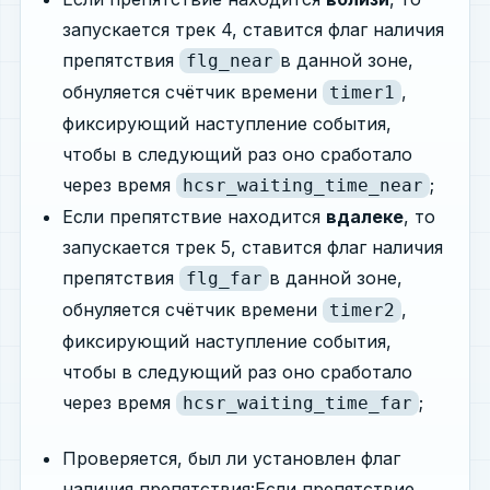
запускается трек 4, ставится флаг наличия
препятствия
в данной зоне,
flg_near
обнуляется счётчик времени
,
timer1
фиксирующий наступление события,
чтобы в следующий раз оно сработало
через время
;
hcsr_waiting_time_near
Если препятствие находится
вдалеке
, то
запускается трек 5, ставится флаг наличия
препятствия
в данной зоне,
flg_far
обнуляется счётчик времени
,
timer2
фиксирующий наступление события,
чтобы в следующий раз оно сработало
через время
;
hcsr_waiting_time_far
Проверяется, был ли установлен флаг
наличия препятствия:Если препятствие