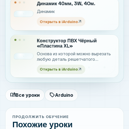
Динамик 40мм, 3W, 4Ом.
Динамик
arrow_outward
Открыть в iArduino
Конструктор ПВХ Чёрный
«Пластина XL»
Основа из которой можно вырезать
любую деталь решетчатого
конструктора
arrow_outward
Открыть в iArduino
auto_stories
sell
Все уроки
Arduino
ПРОДОЛЖИТЬ ОБУЧЕНИЕ
Похожие уроки