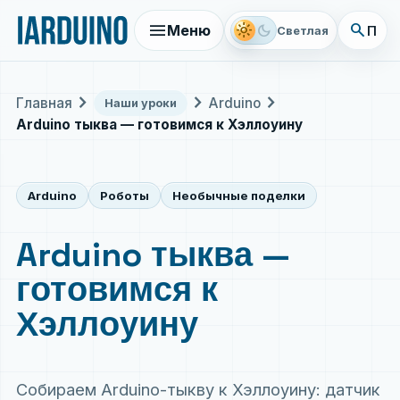
menu
search
light_mode
dark_mode
Меню
Поис
Светлая
chevron_right
chevron_right
chevron_right
Главная
Arduino
Наши уроки
Arduino тыква — готовимся к Хэллоуину
Arduino
Роботы
Необычные поделки
Arduino тыква —
готовимся к
Хэллоуину
Собираем Arduino-тыкву к Хэллоуину: датчик