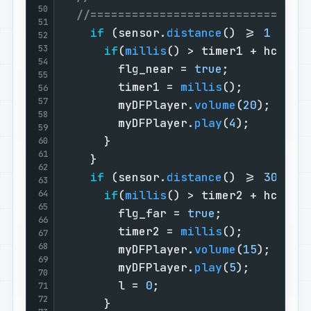
50
//===============================
51
if
 (sensor.
distance
() >= 
1
 && s
52
53
if
(
millis
() > timer1 + hcsr_w
54
        flg_near = 
true
;           
55
        timer1 = 
millis
();         
56
57
        myDFPlayer.
volume
(
20
);     
58
        myDFPlayer.
play
(
4
);        
59
      }

60
61
    }

62
if
 (sensor.
distance
() >= 
30
 && 
63
64
if
(
millis
() > timer2 + hcsr_w
65
        flg_far = 
true
;            
66
        timer2 = 
millis
();         
67
68
        myDFPlayer.
volume
(
15
);     
69
        myDFPlayer.
play
(
5
);        
70
        l = 
0
;                     
71
72
      }
