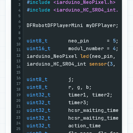
#
include
<iarduino_NeoPixel.h>
3
#
include
<iarduino_HC_SR04_int.h>
4
5
6
DFRobotDFPlayerMini myDFPlayer;    
7
8
9
uint8_t
       neo_pin      = 
5
;    
10
uint16_t
      modul_number = 
4
;    
11
12
iarduino_NeoPixel 
led
(neo_pin, modu
13
iarduino_HC_SR04_int 
sensor
(
3
, 
2
)
; 
14
15
16
uint8_t
       j;                   
17
uint8_t
       r, g, b;             
18
uint32_t
      timer1, timer2;      
19
20
uint32_t
      timer3;              
21
uint32_t
      hcsr_waiting_time_far
22
uint32_t
      hcsr_waiting_time_nea
23
24
uint32_t
      action_time          
25