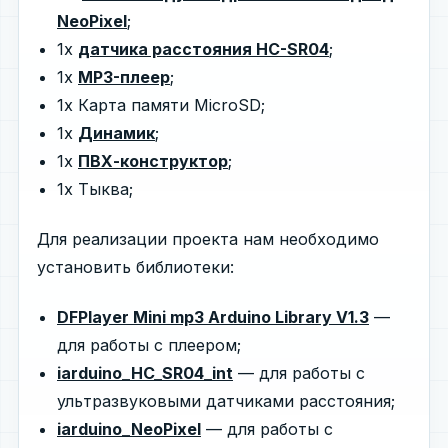
NeoPixel
;
1х
датчика расстояния HC-SR04
;
1х
MP3-плеер
;
1х Карта памяти MicroSD;
1х
Динамик
;
1х
ПВХ-конструктор
;
1х Тыква;
Для реализации проекта нам необходимо
установить библиотеки:
DFPlayer Mini mp3 Arduino Library V1.3
—
для работы с плеером;
iarduino_HC_SR04_int
— для работы с
ультразвуковыми датчиками расстояния;
iarduino_NeoPixel
— для работы с