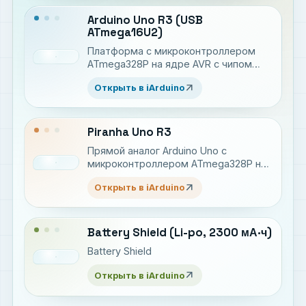
Arduino Uno R3 (USB
ATmega16U2)
Платформа c микроконтроллером
ATmega328P на ядре AVR с чипом
USB ATmega16U2 для разработки
arrow_outward
Открыть в iArduino
электронных устройств на языке C++
Piranha Uno R3
Прямой аналог Arduino Uno c
микроконтроллером ATmega328P на
ядре AVR для разработки
arrow_outward
Открыть в iArduino
электронных устройств на языке C++
Battery Shield (Li-po, 2300 мА·ч)
Battery Shield
arrow_outward
Открыть в iArduino