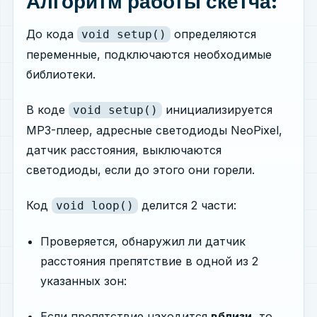
Алгоритм работы скетча:
До кода
определяются
void setup()
переменные, подключаются необходимые
библиотеки.
В коде
инициализируется
void setup()
MP3-плеер, адресные светодиоды NeoPixel,
датчик расстояния, выключаются
светодиоды, если до этого они горели.
Код
делится 2 части:
void loop()
Проверяется, обнаружил ли датчик
расстояния препятствие в одной из 2
указанных зон:
Если препятствие находится
вблизи
, то