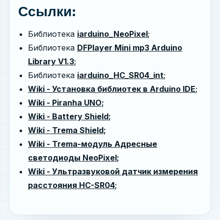
Ссылки:
Библиотека
iarduino_NeoPixel
;
Библиотека
DFPlayer Mini mp3 Arduino
Library V1.3
;
Библиотека
iarduino_HC_SR04_int
;
Wiki - Установка библиотек в Arduino IDE
;
Wiki - Piranha UNO;
Wiki - Battery Shield;
Wiki - Trema Shield;
Wiki - Trema-модуль Адресные
светодиоды NeoPixel;
Wiki - Ультразвуковой датчик измерения
расстояния HC-SR04
;