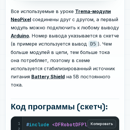
Все используемые в уроке
Trema-модули
NeoPixel
соединены друг c другом, а первый
модуль можно подключить к любому выводу
Arduino
. Номер вывода указывается в скетче
(в примере используется вывод
). Чем
D5
больше модулей в цепи, тем больше тока
она потребляет, поэтому в схеме
используется стабилизированный источник
питания
Battery Shield
на 5В постоянного
тока.
Код программы (скетч):
1
#
include
<DFRobotDFPlayerMini.h>
Копировать
2