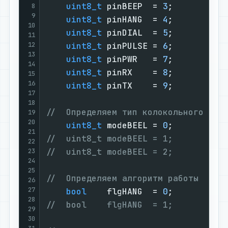
uint8_t
 pinBEEP  = 
3
;          
8
9
uint8_t
 pinHANG  = 
4
;          
10
uint8_t
 pinDIAL  = 
5
;          
11
12
uint8_t
 pinPULSE = 
6
;          
13
uint8_t
 pinPWR   = 
7
;          
14
uint8_t
 pinRX    = 
8
;          
15
16
uint8_t
 pinTX    = 
9
;          
17
18
//  Определяем тип колокольного зво
19
20
uint8_t
 modeBEEL = 
0
;          
21
//  uint8_t modeBEEL = 1;          
22
//  uint8_t modeBEEL = 2;          
23
24
25
//  Определяем алгоритм работы кноп
26
27
bool
    flgHANG  = 
0
;          
28
//  bool    flgHANG  = 1;          
29
30