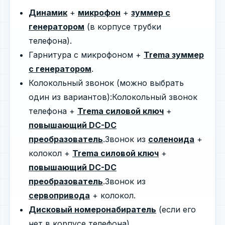
Динамик
+
микрофон
+
зуммер с
генератором
(в корпусе трубки
телефона).
Гарнитура с микрофоном +
Trema зуммер
с генератором
.
Колокольный звонок (можно выбрать
один из вариантов):Колокольный звонок
телефона +
Trema силовой ключ
+
повышающий DC-DC
преобразователь
.Звонок из
соленоида
+
колокол +
Trema силовой ключ
+
повышающий DC-DC
преобразователь
.Звонок из
сервопривода
+ колокол.
Дисковый номеронабиратель
(если его
нет в корпусе телефона).