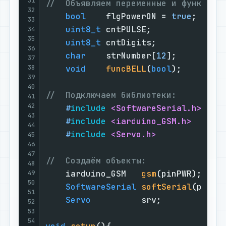
31
//  Объявляем переменные и функции:
32
bool
    flgPowerON = 
true
;     
33
uint8_t
 cntPULSE;              
34
35
uint8_t
 cntDigits;             
36
char
    strNumber[
12
];         
37
38
void
funcBELL
(
bool
)
;        
39
40
//  Подключаем библиотеки:         
41
42
#
include
<SoftwareSerial.h>
43
#
include
<iarduino_GSM.h>
44
#
include
<Servo.h>
45
46
47
//  Создаём объекты:               
48
iarduino_GSM   
gsm
(pinPWR)
;    
49
50
SoftwareSerial
softSerial
(pinRX
51
Servo
          srv;            
52
53
54