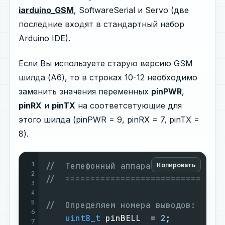
iarduino_GSM
, SoftwareSerial и Servo (две
последние входят в стандартный набор
Arduino IDE).
Если Вы используете старую версию GSM
шилда (A6), то в строках 10-12 необходимо
заменить значения переменных
pinPWR
,
pinRX
и
pinTX
на соответсвтующие для
этого шилда (pinPWR = 9, pinRX = 7, pinTX =
8).
1
//  Телефонный аппарат с импульсным
Копировать
2
//  ===============================
3
4
5
//  Определяем номера выводов:     
6
uint8_t
 pinBELL  = 
2
;          
7