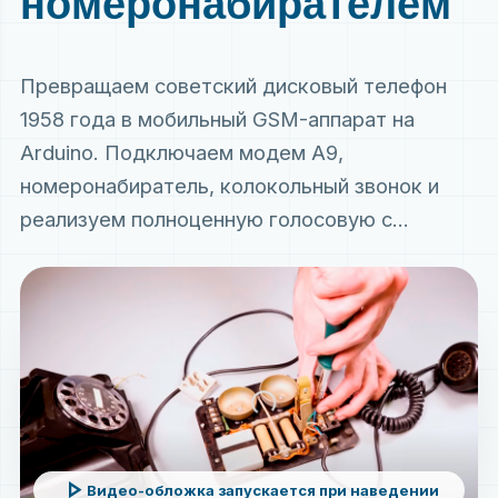
номеронабирателем
Превращаем советский дисковый телефон
1958 года в мобильный GSM-аппарат на
Arduino. Подключаем модем A9,
номеронабиратель, колокольный звонок и
реализуем полноценную голосовую с...
play_arrow
Видео-обложка запускается при наведении