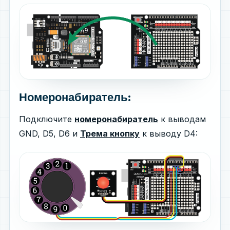
Номеронабиратель:
Подключите
номеронабиратель
к выводам
GND, D5, D6 и
Трема кнопку
к выводу D4: