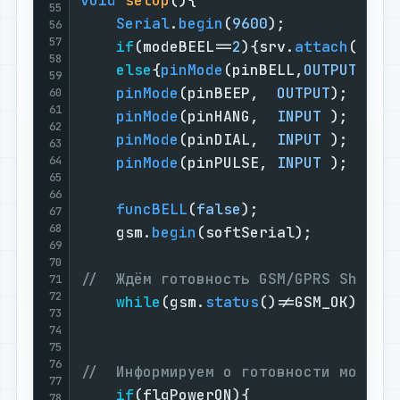
void
setup
()
{                      
55
Serial
.
begin
(
9600
);            
56
57
if
(modeBEEL==
2
){srv.
attach
(pinB
58
else
{
pinMode
(pinBELL,
OUTPUT
); 
d
59
pinMode
(pinBEEP,  
OUTPUT
); 
digi
60
61
pinMode
(pinHANG,  
INPUT
 ); 
digi
62
pinMode
(pinDIAL,  
INPUT
 ); 
digi
63
64
pinMode
(pinPULSE, 
INPUT
 ); 
digi
65
66
funcBELL
(
false
);               
67
68
    gsm.
begin
(softSerial);         
69
70
//  Ждём готовность GSM/GPRS Shield
71
72
while
(gsm.
status
()!=GSM_OK){
del
73
74
75
76
//  Информируем о готовности модуля
77
if
(flgPowerON){                
78