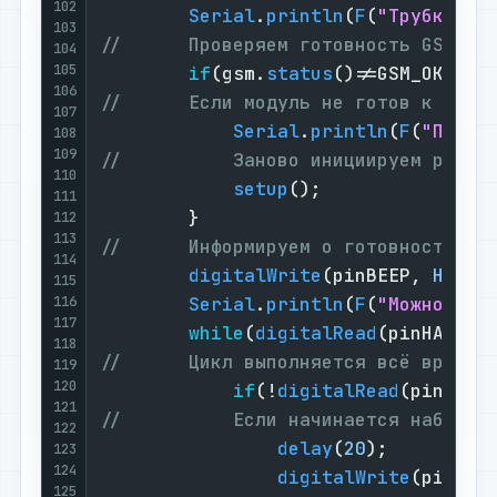
102
Serial
.
println
(
F
(
"Трубка сн
103
//      Проверяем готовность GSM/GP
104
105
if
(gsm.
status
()!=GSM_OK){  
106
//      Если модуль не готов к рабо
107
Serial
.
println
(
F
(
"Перез
108
109
//          Заново инициируем работ
110
setup
();               
111
        }                          
112
113
//      Информируем о готовности к 
114
digitalWrite
(pinBEEP, 
HIGH
)
115
116
Serial
.
println
(
F
(
"Можно наб
117
while
(
digitalRead
(pinHANG)^
118
//      Цикл выполняется всё время,
119
120
if
(!
digitalRead
(pinDIAL
121
//          Если начинается набор о
122
delay
(
20
);         
123
124
digitalWrite
(pinBEE
125