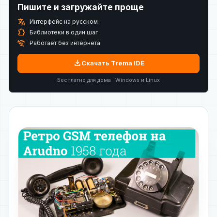
Пишите и загружайте проще
translate
Интерфейс на русском
extension
Библиотеки в один шаг
wifi_off
Работает без интернета
download
Скачать Trema IDE
Бесплатно для дома · Windows и Linux