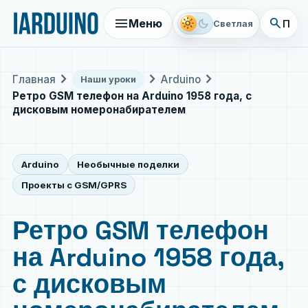
menu
search
light_mode
dark_mode
Меню
Поис
Светлая
chevron_right
chevron_right
chevron_right
Главная
Arduino
Наши уроки
Ретро GSM телефон на Arduino 1958 года, с
дисковым номеронабирателем
Arduino
Необычные поделки
Проекты с GSM/GPRS
Ретро GSM телефон
на Arduino 1958 года,
с дисковым