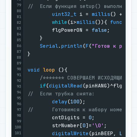
79
//  Если функция setup() выполняетс
80
uint32_t
 i = 
millis
() + 
100
81
while
(i>
millis
()){ 
funcBELL
82
83
        flgPowerON = 
false
;        
84
    }                              
85
Serial
.
println
(
F
(
"Готов к работ
86
87
}                                  
88
89
90
void
loop
()
{                      
91
/******* СОВЕРШАЕМ ИСХОДЯЩИЙ ЗВ
92
if
(
digitalRead
(pinHANG)^flgHANG
93
94
//  Если трубка снята:             
95
delay
(
100
);                
96
//      Готовимся к набору номера: 
97
98
        cntDigits = 
0
;             
99
        strNumber[
0
]=
'\0'
;         
100
digitalWrite
(pinBEEP, 
LOW
);
101