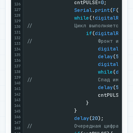
                cntPULSE=
0
;        
126
Serial
.
print
(
F
(
"Наб
127
128
while
(!
digitalRead
(
129
//              Цикл выполняется по
130
131
if
(
digitalRead
(
132
//                      Фронт импул
133
digitalWrit
134
135
delay
(
5
);  
136
digitalWrit
137
while
(
digit
138
139
//                      Спад импуль
140
delay
(
5
);  
141
142
                        cntPULSE++;
143
                    }              
144
                }                  
145
146
delay
(
20
);         
147
//              Очередная цифра ном
148