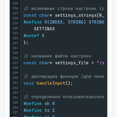
215
// возможные строки настроек (см. м
216
217
const
char
218
#
define
 X(INDEX, STRING) STRING,
219
220
221
#
undef
 X
222
};

223
224
225
// название файла настроек
226
const
char
* settings_file = 
"/setti
227
228
229
// декларация функции (для линкера)
230
void
handleInput
()
;

231
232
233
// определения пользовательских сим
234
235
#
define
 sh 0
236
#
define
 ts 1
237