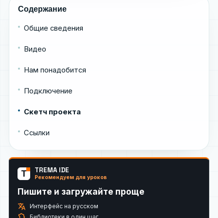
Содержание
Общие сведения
Видео
Нам понадобится
Подключение
Скетч проекта
Ссылки
TREMA IDE
T
Рекомендуем для уроков
Пишите и загружайте проще
translate
Интерфейс на русском
extension
Библиотеки в один шаг