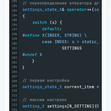
191
// переопределение оператора для см
192
settings_state_t
& 
operator
++(
settin
193
194
{

195
switch
 (s) {

196
default
197
198
#
define
 X(INDEX, STRING) \

199
        case INDEX: s = static_cast
200
201
202
#
undef
 X
203
    }

204
}

205
206
207
// первая настройка
208
209
settings_state_t
 current_item = PUMP
210
211
// массив настроек
212
213
setting_t
 settings[N_SETTING]{
0
};

214