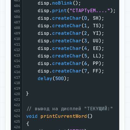
403
    disp.
noBlink
();

404
    disp.
print
(
"CTAPTyEM...."
);

405
406
    disp.
createChar
(
0
, SH);

407
    disp.
createChar
(
1
, TS);

408
    disp.
createChar
(
2
, YI);

409
410
    disp.
createChar
(
3
, UU);

411
    disp.
createChar
(
4
, EE);

412
    disp.
createChar
(
5
, LL);

413
414
    disp.
createChar
(
6
, PP);

415
    disp.
createChar
(
7
, FF);

416
417
delay
(
500
);

418
419
}

420
421
422
// вывод на дисплей "ТЕКУЩИЙ:"
423
void
printCurrentWord
()
424
425
{

426