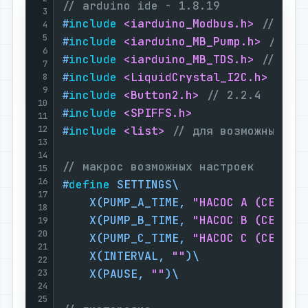
// arduino ide - 1.8.19
3
#
include
<iarduino_Modbus.h>
// 1.0
4
5
#
include
<iarduino_MB_Pump.h>
// 1.
6
#
include
<iarduino_MB_TDS.h>
// 1.1
7
#
include
<LiquidCrystal_I2C.h>
// 1
8
9
#
include
<Button2.h>
// 2.2.4
10
#
include
<SPIFFS.h>
11
12
#
include
<list>
// для возможных ош
13
14
// макрос возможных настроек
15
16
#
define
 SETTINGS\

17
    X(PUMP_A_TIME, 
"HACOC A (CEK):"
)
18
    X(PUMP_B_TIME, 
"HACOC B (CEK):"
)
19
20
    X(PUMP_C_TIME, 
"HACOC C (CEK):"
)
21
    X(INTERVAL, 
""
)\

22
    X(PAUSE, 
""
23
24
25