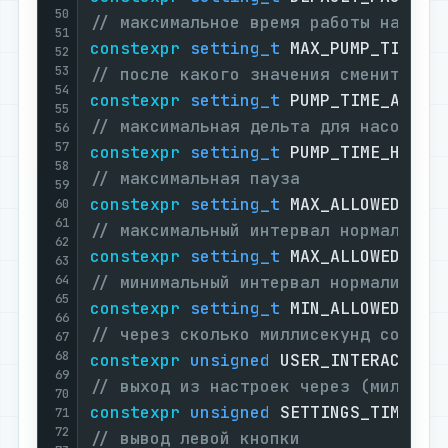
50
// максимальное время работы насосо
51
constexpr
setting_t
 MAX_PUMP_TIME =
52
53
// после какого значения сменить де
54
constexpr
setting_t
 PUMP_TIME_ACCEL
55
// максимальная дельта для насосов 
56
57
constexpr
setting_t
 PUMP_TIME_HIGH_
58
// максимальная пауза
59
constexpr
setting_t
 MAX_ALLOWED_PAU
60
61
// максимальный интервал нормализац
62
constexpr
setting_t
 MAX_ALLOWED_INT
63
64
// минимальный интервал нормализаци
65
constexpr
setting_t
 MIN_ALLOWED_ITE
66
// через сколько миллисекунд сохран
67
68
constexpr
unsigned
 USER_INTERACTED_
69
// выход из настроек через (миллисе
70
constexpr
unsigned
 SETTINGS_TIMEOUT
71
72
// вывод левой кнопки