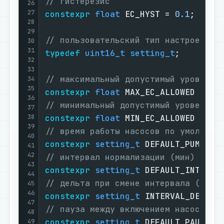
// гистерезис
26
27
constexpr
float
 EC_HYST = 
0.1
;

28
29
// пользовательский тип настроек
30
31
typedef
uint16_t
setting_t
;

32
33
// максимальный допустимый уровень 
34
35
constexpr
float
 MAX_EC_ALLOWED = 
5.
36
// минимальный допустимый уровень E
37
38
constexpr
float
 MIN_EC_ALLOWED = 
0.
39
// время работы насосов по умолчани
40
constexpr
setting_t
 DEFAULT_PUMP_TI
41
42
// интервал нормализации (мин)
43
constexpr
setting_t
 DEFAULT_INTERVA
44
// дельта при смене интервала (наст
45
46
constexpr
setting_t
 INTERVAL_DELTA 
47
// пауза между включением насосов п
48
constexpr
setting_t
 DEFAULT_PAUSE =
49