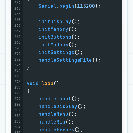
262
Serial
.
begin
(
115200
);

263
264
265
initDisplay
();

266
initMemory
();

267
initButtons
();

268
269
initModbus
();

270
initSettings
();

271
272
handleSettingsFile
();

273
}

274
275
276
void
loop
()
277
{

278
handleInput
();

279
280
handleDisplay
();

281
handleMenu
();

282
handleRig
();

283
284
handleErrors
();

285