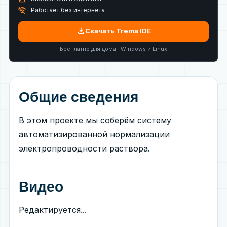
wifi_off
Работает без интернета
download
Скачать Trema IDE
Бесплатно для дома · Windows и Linux
Общие сведения
В этом проекте мы соберём систему
автоматизированной нормализации
электропроводности раствора.
Видео
Редактируется...