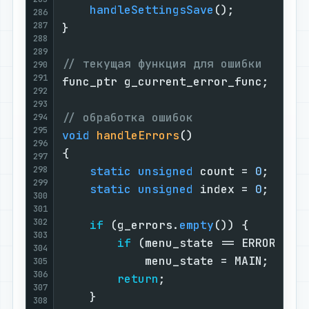
handleSettingsSave
();

286
287
}

288
289
// текущая функция для ошибки
290
291
func_ptr g_current_error_func;

292
293
// обработка ошибок
294
295
void
handleErrors
()
296
{

297
298
static
unsigned
 count = 
0
;

299
static
unsigned
 index = 
0
;

300
301
302
if
 (g_errors.
empty
()) {

303
if
 (menu_state == ERROR_DISP
304
            menu_state = MAIN;

305
306
return
;

307
    }

308