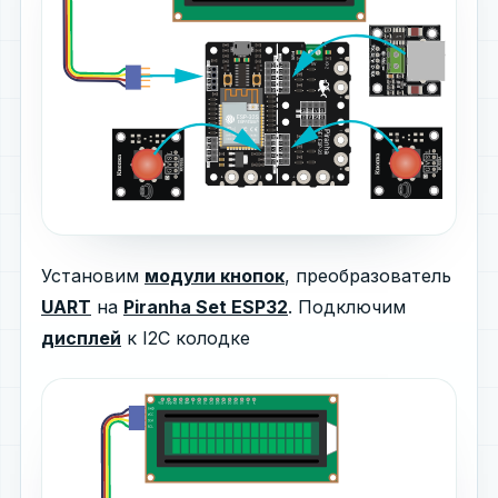
Установим
модули кнопок
, преобразователь
UART
на
Piranha Set ESP32
. Подключим
дисплей
к I2C колодке