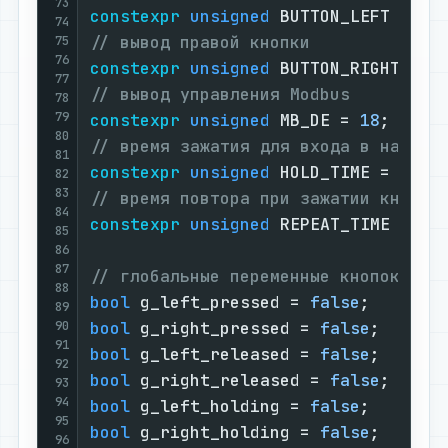
73
constexpr
unsigned
 BUTTON_LEFT = 
13
74
// вывод правой кнопки
75
76
constexpr
unsigned
 BUTTON_RIGHT = 
3
77
// вывод управления Modbus
78
79
constexpr
unsigned
 MB_DE = 
18
80
// время зажатия для входа в настро
81
constexpr
unsigned
 HOLD_TIME = 
1000
82
83
// время повтора при зажатии кнопки
84
constexpr
unsigned
 REPEAT_TIME = 
20
85
86
87
// глобальные переменные кнопок
88
bool
 g_left_pressed = 
false
89
90
bool
 g_right_pressed = 
false
91
bool
 g_left_released = 
false
92
bool
 g_right_released = 
false
93
94
bool
 g_left_holding = 
false
95
bool
 g_right_holding = 
false
;

96