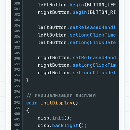
380
    leftButton.
begin
(BUTTON_LEFT, 
I
381
    rightButton.
begin
(BUTTON_RIGHT,
382
383
384
    leftButton.
setReleasedHandler
(re
385
    leftButton.
setLongClickTime
(HOLD
386
    leftButton.
setLongClickDetected
387
388
389
    rightButton.
setReleasedHandler
(
390
391
    rightButton.
setLongClickTime
(HOL
392
    rightButton.
setLongClickDetecte
393
}

394
395
396
// инициализация дисплея
397
void
initDisplay
()
398
399
{

400
    disp.
init
();

401
402
    disp.
backlight
();
