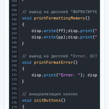
356
357
358
// вывод на дисплей "ФОРМАТИРУЕМ ПА
359
void
printFormattingMemory
()
360
{

361
362
    disp.
write
(ff);disp.
print
(
"OPMA
363
    disp.
write
(pp);disp.
print
(
"AMAT
364
365
}

366
367
// вывод на дисплей "Error. ОСТАНОВ
368
369
void
printFormatError
()
370
{

371
    disp.
print
(
"Error. "
); disp.
pri
372
373
}

374
375
376
// инициализация кнопок
377
void
initButtons
()
378
{

379