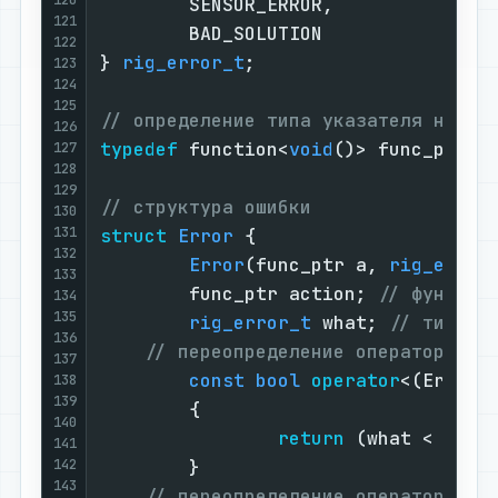
        SENSOR_ERROR,

121
        BAD_SOLUTION

122
} 
rig_error_t
;

123
124
125
// определение типа указателя на фу
126
typedef
 function<
void
()> func_ptr;

127
128
129
// структура ошибки
130
131
struct
Error
 {

132
Error
(func_ptr a, 
rig_error
133
        func_ptr action; 
// функция
134
135
rig_error_t
 what; 
// тип ош
136
// переопределение оператора "м
137
const
bool
operator
<(Error 
138
139
        {

140
return
 (what < e.wha
141
142
        }

143
// переопределение оператора ср