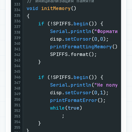
// инициализация памяти
333
void
initMemory
()
334
{

335
336
if
 (!SPIFFS.
begin
()) {

337
Serial
.
println
(
"Форматируем
338
339
        disp.
setCursor
(
0
,
0
);

340
printFormattingMemory
();

341
        SPIFFS.format();

342
343
    }

344
345
if
 (!SPIFFS.
begin
()) {

346
347
Serial
.
println
(
"Не получило
348
        disp.
setCursor
(
0
,
1
);

349
350
printFormatError
();

351
while
(
true
)

352
            ;

353
354
    }

355
}
