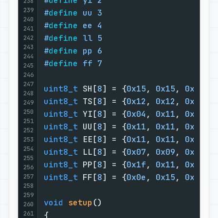
#
define
 yi 2
238
239
#
define
 uu 3
240
#
define
 ee 4
241
#
define
 ll 5
242
243
#
define
 pp 6
244
#
define
 ff 7
245
246
247
uint8_t
 SH[
8
] = {
0x15
, 
0x15
, 
0x15
, 
248
uint8_t
 TS[
8
] = {
0x12
, 
0x12
, 
0x12
, 
249
250
uint8_t
 YI[
8
] = {
0x04
, 
0x11
, 
0x11
, 
251
uint8_t
 UU[
8
] = {
0x11
, 
0x11
, 
0x11
, 
252
uint8_t
 EE[
8
] = {
0x11
, 
0x11
, 
0x11
, 
253
254
uint8_t
 LL[
8
] = {
0x07
, 
0x09
, 
0x09
, 
255
uint8_t
 PP[
8
] = {
0x1f
, 
0x11
, 
0x11
, 
256
uint8_t
 FF[
8
] = {
0x0e
, 
0x15
, 
0x15
, 
257
258
259
void
setup
()
260
261
{
