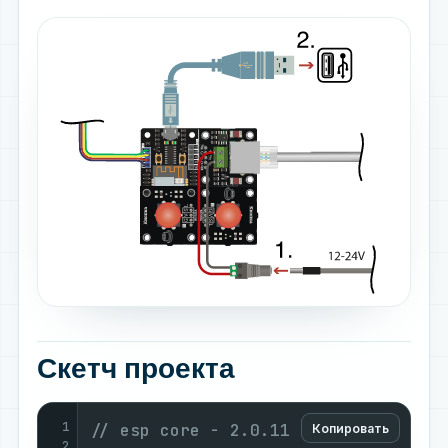
Скетч проекта
1
// esp core - 2.0.11
Копировать
2