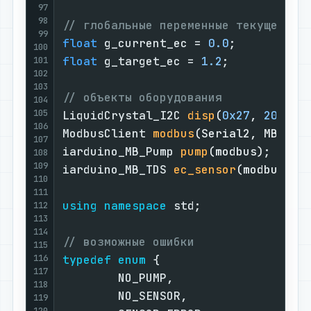
97
98
// глобальные переменные текущего и
99
float
 g_current_ec = 
0.0
100
float
 g_target_ec = 
1.2
;

101
102
103
// объекты оборудования
104
105
LiquidCrystal_I2C 
disp
(
0x27
, 
20
, 
4
)
106
ModbusClient 
modbus
(Serial2, MB_DE)
107
iarduino_MB_Pump 
pump
(modbus)
108
109
iarduino_MB_TDS 
ec_sensor
(modbus)
;

110
111
using
namespace
 std;

112
113
114
// возможные ошибки
115
116
typedef
enum
 {

117
        NO_PUMP,

118
        NO_SENSOR,

119
120