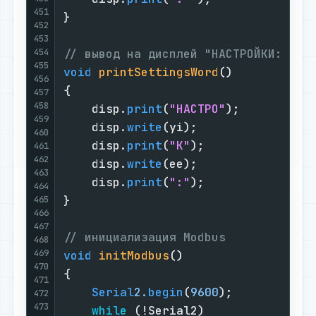
451
}

452
453
454
// вывод на дисплей "НАСТРОЙКИ:"
455
void
printSettingsWord
()
456
{

457
458
    disp.
print
(
"HACTPO"
);

459
    disp.
write
(yi);

460
    disp.
print
(
"K"
);

461
462
    disp.
write
(ee);

463
    disp.
print
(
":"
);

464
}

465
466
467
// инициализация Modbus
468
469
void
initModbus
()
470
{

471
Serial
2.
begin
(
9600
);

472
473
while
 (!Serial2)
