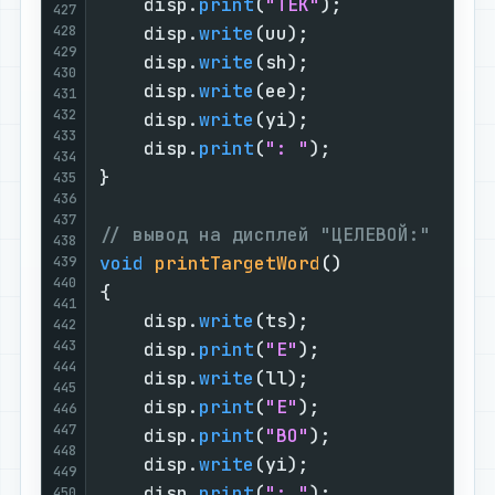
    disp.
print
(
"TEK"
);

427
428
    disp.
write
(uu);

429
    disp.
write
(sh);

430
    disp.
write
(ee);

431
432
    disp.
write
(yi);

433
    disp.
print
(
": "
);

434
}

435
436
437
// вывод на дисплей "ЦЕЛЕВОЙ:"
438
void
printTargetWord
()
439
440
{

441
    disp.
write
(ts);

442
443
    disp.
print
(
"E"
);

444
    disp.
write
(ll);

445
    disp.
print
(
"E"
);

446
447
    disp.
print
(
"BO"
);

448
    disp.
write
(yi);

449
    disp.
print
(
": "
);

450