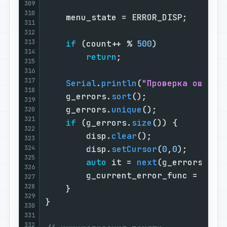
309
310
    menu_state = ERROR_DISP;

311
312
313
if
 (count++ % 
500
)

314
return
;

315
316
317
Serial
.
println
(
"Проверка ошибок
318
    g_errors.
sort
();

319
    g_errors.
unique
();

320
321
if
 (g_errors.
size
()) {

322
        disp.
clear
();

323
324
        disp.
setCursor
(
0
,
0
);

325
auto
 it = 
next
(g_errors.
beg
326
        g_current_error_func = (*it)
327
328
    }

329
}

330
331
332