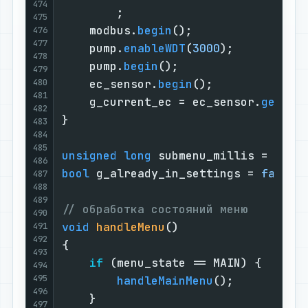
474
        ;

475
    modbus.
begin
();

476
477
    pump.
enableWDT
(
3000
);

478
    pump.
begin
();

479
480
    ec_sensor.
begin
();

481
    g_current_ec = ec_sensor.
getEC
()
482
}

483
484
485
unsigned
long
 submenu_millis = 
0
486
bool
 g_already_in_settings = 
false
;

487
488
489
// обработка состояний меню
490
void
handleMenu
()
491
492
{

493
if
 (menu_state == MAIN) {

494
495
handleMainMenu
();

496
    }

497