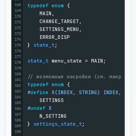
168
typedef
enum
 {

169
    MAIN,

170
    CHANGE_TARGET,

171
172
    SETTINGS_MENU,

173
    ERROR_DISP

174
} 
state_t
;

175
176
177
state_t
 menu_state = MAIN;

178
179
180
// возможные насройки (см. макрос S
181
typedef
enum
182
183
#
define
 X(INDEX, STRING) INDEX,
184
185
#
undef
 X
186
187
    N_SETTING

188
} 
settings_state_t
;

189
190