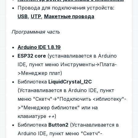
Провода для подключения устройств:
USB
,
UTP
,
Макетные провода
Программная часть
Arduino IDE 1.8.19
ESP32 core
(устанавливается в Arduino
IDE, пункт меню Инструменты->Плата-
>Менеджер плат)
Библиотека
LiquidCrystal_I2C
(Устанавливается в Arduino IDE, пункт
меню "Скетч"->"Подключить <иблиотеку"-
>"Менеджер библиотек" или на
клавиатуре
++
)
Библиотека
Button2
(Устанавливается в
Arduino IDE, пункт меню "Скетч"-