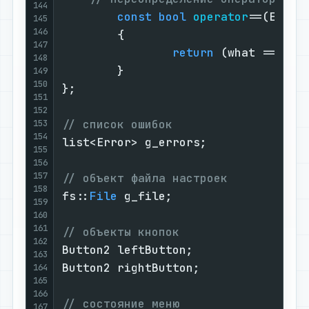
144
const
bool
operator
==(Error
145
146
        {

147
return
 (what == e.wh
148
        }

149
150
};

151
152
// список ошибок
153
154
list<Error> g_errors;

155
156
157
// объект файла настроек
158
fs::
File
 g_file;

159
160
161
// объекты кнопок
162
Button2 leftButton;

163
Button2 rightButton;

164
165
166
// состояние меню
167