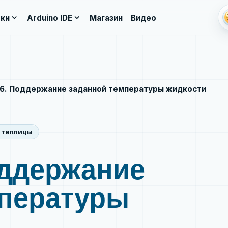
li
expand_more
expand_more
ки
Arduino IDE
Магазин
Видео
16. Поддержание заданной температуры жидкости
 теплицы
оддержание
мпературы