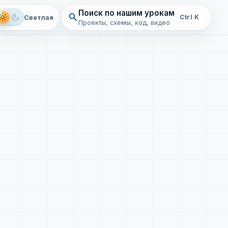
Поиск по нашим урокам
search
ght_mode
dark_mode
Светлая
Ctrl K
Проекты, схемы, код, видео