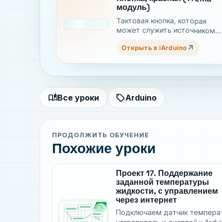
модуль)
Тактовая кнопка, которая
может служить источником
сигналов (команд) для Ваших
arrow_outward
Открыть в iArduino
проектов
auto_stories
sell
Все уроки
Arduino
ПРОДОЛЖИТЬ ОБУЧЕНИЕ
Похожие уроки
Проект 17. Поддержание
заданной температуры
жидкости, с управлением
через интернет
Подключаем датчик темпера