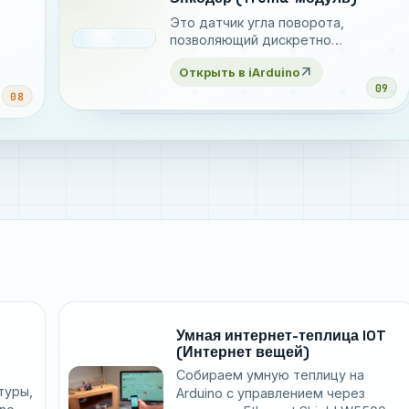
Это датчик угла поворота,
позволяющий дискретно
(прерывисто) определять угол
arrow_outward
Открыть в iArduino
поворота вала и нажатие на
09
него
08
Умная интернет-теплица IOT
(Интернет вещей)
Собираем умную теплицу на
туры,
Arduino с управлением через