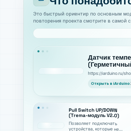
Что понадобит
Это быстрый ориентир по основным мод
повторения проекта смотрите в самой с
Датчик темпе
(Герметичны
https://iarduino.ru/sh
arro
Открыть в iArduino
Pull Switch UP/DOWN
(Trema-модуль V2.0)
Позволяет подключать
устройства, которые не