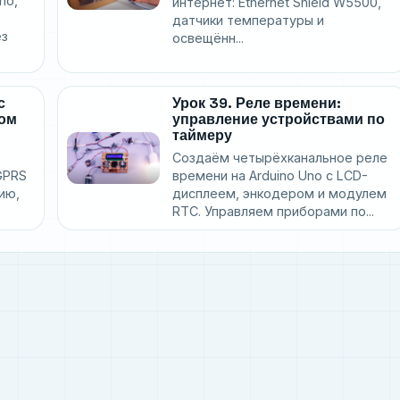
no,
интернет: Ethernet Shield W5500,
датчики температуры и
ез
освещённ...
с
Урок 39. Реле времени:
ом
управление устройствами по
таймеру
Создаём четырёхканальное реле
GPRS
времени на Arduino Uno с LCD-
ию,
дисплеем, энкодером и модулем
RTC. Управляем приборами по...