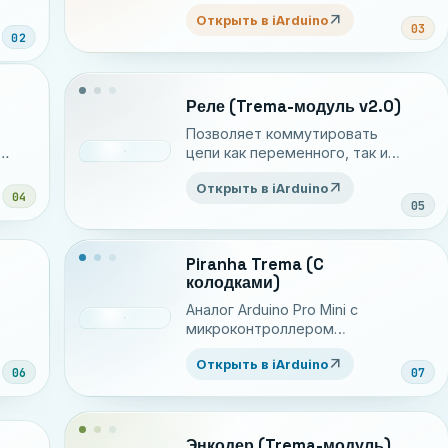
яркостью светодиодной
arrow_outward
Открыть в iArduino
ленты или скоростью мотора
03
02
о
Реле (Trema-модуль v2.0)
 к
Позволяет коммутировать
цепи как переменного, так и
о
постоянного тока до 10 А.
arrow_outward
Открыть в iArduino
04
05
Piranha Trema (C
колодками)
Аналог Arduino Pro Mini c
микроконтроллером
ATmega328P в форм-факторе
arrow_outward
Открыть в iArduino
Trema с колодками G-V-S для
06
07
удобного подключения Trema-
модулей
Энкодер (Trema-модуль)