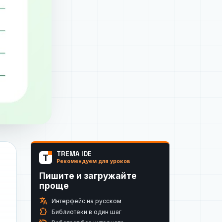
TREMA IDE
T
Рекомендуем для уроков
Пишите и загружайте
проще
translate
Интерфейс на русском
extension
Библиотеки в один шаг