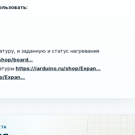
ользовать:
туру, и заданную и статус нагревания
shop/board...
ратуры
https://iarduino.ru/shop/Expan...
p/Expan...
КТА