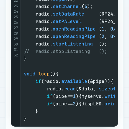
22
    radio.
setChannel
(
5
);            
23
24
    radio.
setDataRate
     (RF24_1MBP
25
    radio.
setPALevel
      (RF24_PA_H
26
27
    radio.
openReadingPipe
 (
1
, 
0xAABB
28
    radio.
openReadingPipe
 (
2
, 
0xAABB
29
    radio.
startListening
  ();       
30
31
//  radio.stopListening   ();       
32
}

void
loop
()
{

if
(radio.
available
(&pipe)){     
        radio.
read
(&data, 
sizeof
(dat
if
(pipe==
1
){myservo.
write
(
ma
if
(pipe==
2
){dispLED.
print
(da
    }

}