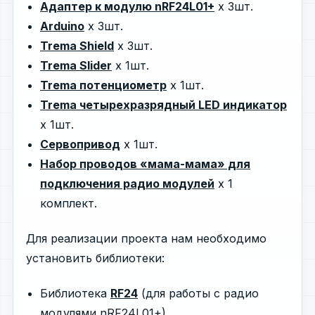
Адаптер к модулю nRF24L01+
х 3шт.
Arduino
х 3шт.
Trema Shield
х 3шт.
Trema Slider
х 1шт.
Trema потенциометр
х 1шт.
Trema четырехразрядный LED индикатор
х 1шт.
Сервопривод
x 1шт.
Набор проводов «мама-мама» для
подключения радио модулей
х 1
комплект.
Для реализации проекта нам необходимо
установить библиотеки:
Библиотека
RF24
(для работы с радио
модулями nRF24L01+).