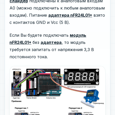
слайдер
подключены к аналоговым входам
A0 (можно подключить к любым аналоговым
входам). Питание
адаптера nFR24L01+
взято
с контактов GND и Vcc (5 В).
Если Вы будете подключать
модуль
nFR24L01+
без
адаптера
, то модуль
требуется запитать от напряжения 3,3 В
постоянного тока.