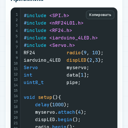
1
#
include
<SPI.h>
Копировать
2
#
include
<nRF24L01.h>
3
#
include
<RF24.h>
4
5
#
include
<iarduino_4LED.h>
6
#
include
<Servo.h>
7
RF24           
radio
(
9
, 
10
)
;        
8
9
iarduino_4LED  
dispLED
(
2
,
3
)
;        
10
Servo
          myservo;             
11
12
int
            data[
1
];             
13
uint8_t
        pipe;                
14
15
16
void
setup
()
{

17
delay
(
1000
);

18
    myservo.
attach
(
4
);              
19
20
    dispLED.
begin
();                
21
    radio.
begin
();                  