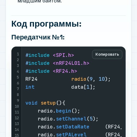
младшим байтом.
Код программы:
Передатчик №1:
1
#
include
<SPI.h>
Копировать
2
#
include
<nRF24L01.h>
3
#
include
<RF24.h>
4
5
RF24           
radio
(
9
, 
10
)
;        
6
int
            data[
1
];             
7
8
9
void
setup
()
{

10
    radio.
begin
();                  
11
12
    radio.
setChannel
(
5
);            
13
    radio.
setDataRate
     (RF24_1MBP
14
    radio.
setPALevel
      (RF24_PA_H
15