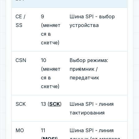
CE /
9
Шина SPI - выбор
SS
(меняет
устройства
ся в
скетче)
CSN
10
Выбор режима:
(меняет
приёмник /
ся в
передатчик
скетче)
SСK
13 (
SCK
)
Шина SPI - линия
тактирования
MO
11
Шина SPI - линия
(
MOSI
)
данных (от мастера