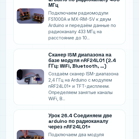
МГц
Подключаем радиомодули
FS1000A и MX-RM-5V к двум
Arduino и передаём данные по
радиоканалу 433 МГц на
расстояние до 10...
Сканер ISM диапазона на
базе модуля nRF24L01 (2.4
ГГц: WiFi, Bluetooth, …)
Создаём сканер ISM-диапазона
2,4 ГГц на Arduino с модулем
nRF24L01+ и TFT-дисплеем.
Определяем занятые каналы
WiFi, B...
Урок 26.4 Соединяем две
arduino по радиоканалу
через nRF24L01+
Подключаем два модуля