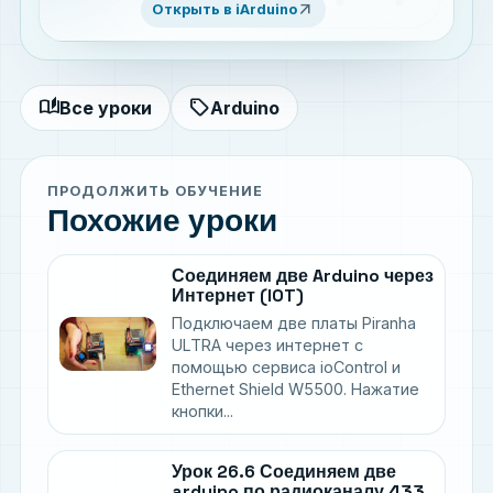
arrow_outward
Открыть в iArduino
устройств
auto_stories
sell
Все уроки
Arduino
ПРОДОЛЖИТЬ ОБУЧЕНИЕ
Похожие уроки
Соединяем две Arduino через
Интернет (IOT)
Подключаем две платы Piranha
ULTRA через интернет с
помощью сервиса ioControl и
Ethernet Shield W5500. Нажатие
кнопки...
Урок 26.6 Соединяем две
arduino по радиоканалу 433