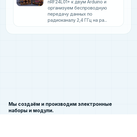
nRF24L01+ к двум Arduino и
организуем беспроводную
передачу данных по
радиоканалу 2,4 ГГц на ра...
Мы создаём и производим электронные
наборы и модули.
Этот ресурс содержит документацию по языку
программирования Arduino, уроки, справочник и
материалы к электронным модулям.