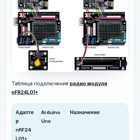
Таблица подключения
радио модуля
nFR24L01+
Адапте
Arduino
Назначение
р
Uno
nRF24
L01+