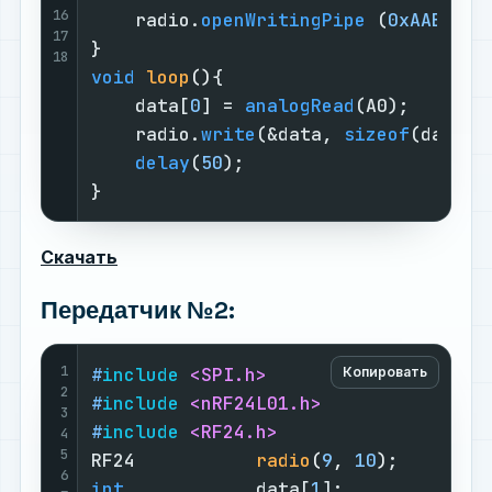
16
    radio.
openWritingPipe
 (
0xAABBCCD
17
18
void
loop
()
{

    data[
0
] = 
analogRead
(A0);       
    radio.
write
(&data, 
sizeof
(data))
delay
(
50
);                      
}
Скачать
Передатчик №2:
1
#
include
<SPI.h>
Копировать
2
#
include
<nRF24L01.h>
3
#
include
<RF24.h>
4
5
RF24           
radio
(
9
, 
10
)
;        
6
int
            data[
1
];             