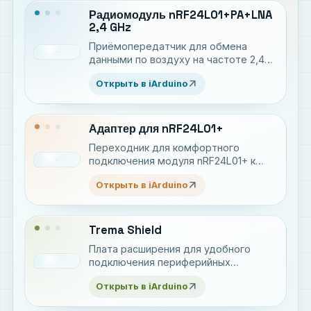
Радиомодуль nRF24L01+PA+LNA
2,4 GHz
Приёмопередатчик для обмена
данными по воздуху на частоте 2,4
ГГц с дальностью связи до 1000
arrow_outward
Открыть в iArduino
метров
Адаптер для nRF24L01+
Переходник для комфортного
подключения модуля nRF24L01+ к
Arduino и Raspberry Pi
arrow_outward
Открыть в iArduino
Trema Shield
Плата расширения для удобного
подключения периферийных
устройств
arrow_outward
Открыть в iArduino