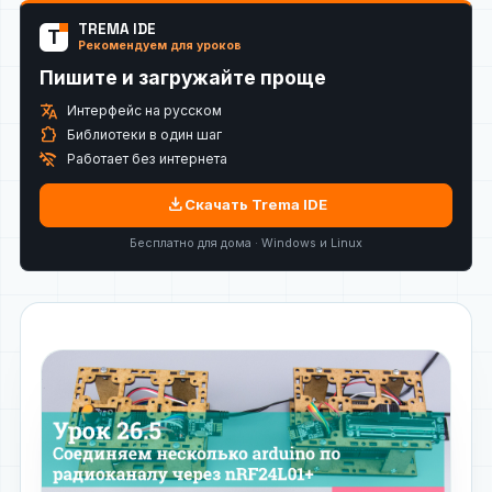
TREMA IDE
T
Рекомендуем для уроков
Пишите и загружайте проще
translate
Интерфейс на русском
extension
Библиотеки в один шаг
wifi_off
Работает без интернета
download
Скачать Trema IDE
Бесплатно для дома · Windows и Linux