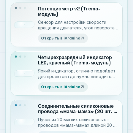
Потенциометр v2 (Trema-
модуль)
Сенсор для настройки скорости
вращения двигателя, угол поворота
сервопривода, яркости светодиода и
arrow_outward
Открыть в iArduino
т.д.
Четырехразрядный индикатор
LED, красный (Trema-модуль)
Яркий индикатор, отлично подойдет
для проектов где нужно выводить
цифровые значения. Имеет
arrow_outward
Открыть в iArduino
программную регулировку яркости
Соединительные силиконовые
провода «мама-мама» (20 шт. /
20 см)
Пучок из 20 мягких силиконовых
проводов «мама-мама» длиной 20 см
для прототипирования электронных