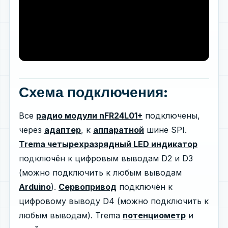
Схема подключения:
Все
радио модули nFR24L01+
подключены,
через
адаптер
, к
аппаратной
шине SPI.
Trema четырехразрядный LED индикатор
подключён к цифровым выводам D2 и D3
(можно подключить к любым выводам
Arduino
).
Сервопривод
подключён к
цифровому выводу D4 (можно подключить к
любым выводам). Trema
потенциометр
и