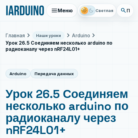
menu
search
light_mode
dark_mode
Меню
Поис
Светлая
chevron_right
chevron_right
chevron_right
Главная
Arduino
Наши уроки
Урок 26.5 Соединяем несколько arduino по
радиоканалу через nRF24L01+
Arduino
Передача данных
Урок 26.5 Соединяем
несколько arduino по
радиоканалу через
nRF24L01+