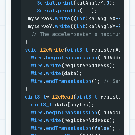
Serial
.
print
(kalAngleY,
0
);

Serial
.
println
(
" "
);

 myservoX.
write
((
int
)kalAngleX
-90
);

 myservoY.
write
((
int
)kalAngleY
-90
);

// The accelerometer's maximum sam
void
i2cWrite
(
uint8_t
 registerAddres
Wire
.
beginTransmission
(IMUAddress);
Wire
.
write
(registerAddress);

Wire
.
write
(data);

Wire
.
endTransmission
(); 
// Send st
uint8_t
* 
i2cRead
(
uint8_t
 registerAdd
uint8_t
 data[nbytes];

Wire
.
beginTransmission
(IMUAddress);
Wire
.
write
(registerAddress);

Wire
.
endTransmission
(
false
); 
// Do