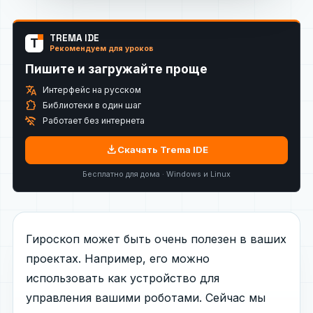
TREMA IDE
T
Рекомендуем для уроков
Пишите и загружайте проще
translate
Интерфейс на русском
extension
Библиотеки в один шаг
wifi_off
Работает без интернета
download
Скачать Trema IDE
Бесплатно для дома · Windows и Linux
Гироскоп может быть очень полезен в ваших
проектах. Например, его можно
использовать как устройство для
управления вашими роботами. Сейчас мы