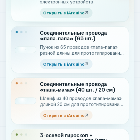
электронных устройств
arrow_outward
Открыть в iArduino
Соединительные провода
«папа-папа» (65 шт.)
Пучок из 65 проводов «папа-папа»
разной длины для прототипирования
электронных устройств
arrow_outward
Открыть в iArduino
Соединительные провода
«папа-мама» (40 шт. / 20 см)
Шлейф из 40 проводов «папа-мама»
длиной 20 см для прототипирования
электронных устройств
arrow_outward
Открыть в iArduino
3-осевой гироскоп +