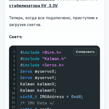
стабилизатора 5V ,3.3V
.
Теперь, когда все подключено, приступим к
загрузке скетча.
Скетч:
1
#
include
<Wire.h>
Копировать
2
#
include
"Kalman.h"
3
#
include
<Servo.h>
4
5
Servo
6
Servo
 myservoY;

7
Kalman kalmanX;

8
9
10
uint8_t
 IMUAddress = 
0x68
11
12
/* IMU Data */
13