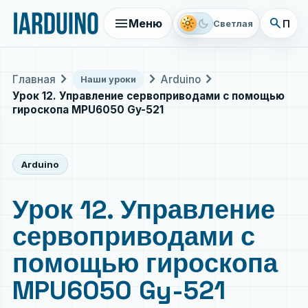
menu
search
light_mode
dark_mode
Меню
Поис
Светлая
chevron_right
chevron_right
chevron_right
Главная
Arduino
Наши уроки
Урок 12. Управление сервоприводами с помощью
гироскопа MPU6050 Gy-521
Arduino
Урок 12. Управление
сервоприводами с
помощью гироскопа
MPU6050 Gy-521