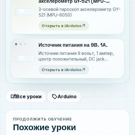
акселерометр GY-521 (MPU-
6050)
3-осевой гироскоп акселерометр GY-
521 (MPU-6050)
arrow_outward
Открыть в iArduino
Источник питания на 9В. 1А.
Источник питания 9 вольт, 1 ампер,
центр положительный, DC jack
5,5*2,5 мм
arrow_outward
Открыть в iArduino
auto_stories
sell
Все уроки
Arduino
ПРОДОЛЖИТЬ ОБУЧЕНИЕ
Похожие уроки