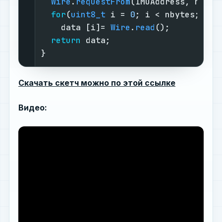
Wire
.
requestFrom
(IMUAddress, nbyte
for
(
uint8_t
 i = 
0
; i < nbytes; i++)
    data [i]= 
Wire
.
read
();

return
 data;

}
Скачать скетч можно по этой ссылке
Видео: