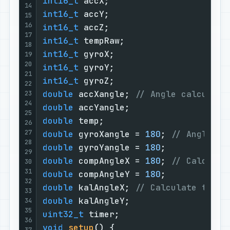
int16_t
14
int16_t
15
16
int16_t
17
int16_t
18
int16_t
19
20
int16_t
21
int16_t
22
double
 accXangle; 
// Angle calculate
23
24
double
25
double
26
27
double
 gyroXangle = 
180
; 
// Angle ca
28
double
 gyroYangle = 
180
29
double
 compAngleX = 
180
; 
// Calculat
30
31
double
 compAngleY = 
180
32
double
 kalAngleX; 
// Calculate the a
33
double
34
35
uint32_t
36
void
setup
()
{

37