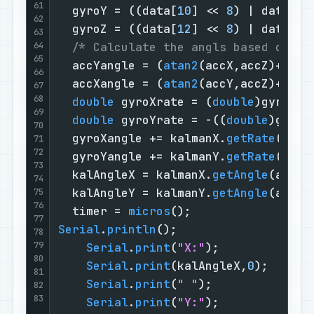
61
  gyroY = ((data[
10
] << 
8
) | data[
11
62
  gyroZ = ((data[
12
] << 
8
) | data[
13
63
64
/* Calculate the angls based on th
65
  accYangle = (
atan2
(accX,accZ)+PI)*R
66
  accXangle = (
atan2
(accY,accZ)+PI)*R
67
68
double
 gyroXrate = (
double
)gyroX/
1
69
double
 gyroYrate = -((
double
)gyroY
70
  gyroXangle += kalmanX.
getRate
()*((
71
72
  gyroYangle += kalmanY.
getRate
()*((
73
  kalAngleX = kalmanX.
getAngle
(accXa
74
  kalAngleY = kalmanY.
getAngle
(accYa
75
76
  timer = 
micros
77
Serial
.
println
();

78
79
Serial
.
print
(
"X:"
);

80
Serial
.
print
(kalAngleX,
0
);

81
Serial
.
print
(
" "
);

82
83
Serial
.
print
(
"Y:"
);
