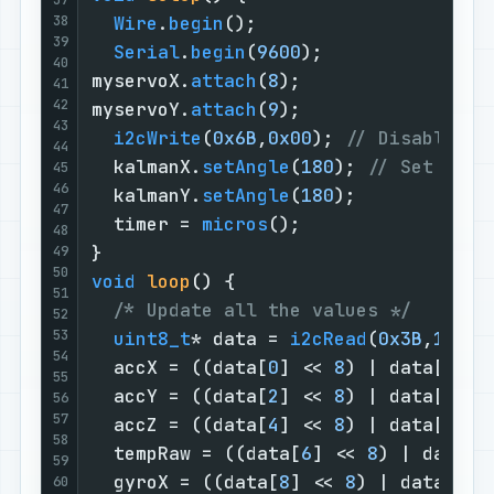
38
Wire
.
begin
();

39
Serial
.
begin
(
9600
);

40
myservoX.
attach
(
8
);

41
42
myservoY.
attach
(
9
);

43
i2cWrite
(
0x6B
,
0x00
); 
// Disable sl
44
  kalmanX.
setAngle
(
180
); 
// Set star
45
46
  kalmanY.
setAngle
(
180
);

47
  timer = 
micros
();

48
49
50
void
loop
()
{

51
/* Update all the values */
52
53
uint8_t
* data = 
i2cRead
(
0x3B
,
14
);

54
  accX = ((data[
0
] << 
8
) | data[
1
]);

55
  accY = ((data[
2
] << 
8
) | data[
3
]);

56
57
  accZ = ((data[
4
] << 
8
) | data[
5
]);

58
  tempRaw = ((data[
6
] << 
8
) | data[
7
59
  gyroX = ((data[
8
] << 
8
) | data[
9
]);
60