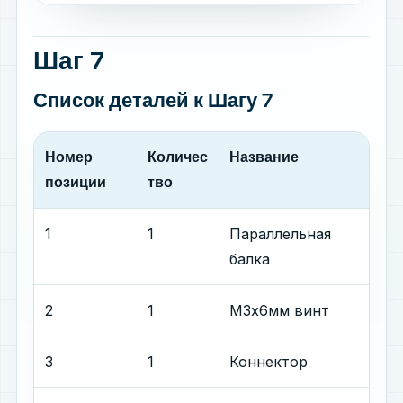
Шаг 7
Список деталей
к Шагу 7
Номер
Количес
Название
позиции
тво
1
1
Параллельная
балка
2
1
М3х6мм винт
3
1
Коннектор