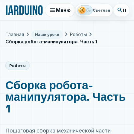
menu
search
light_mode
dark_mode
Меню
Поис
Светлая
chevron_right
chevron_right
chevron_right
Главная
Роботы
Наши уроки
Сборка робота-манипулятора. Часть 1
Роботы
Сборка робота-
манипулятора. Часть
1
Пошаговая сборка механической части