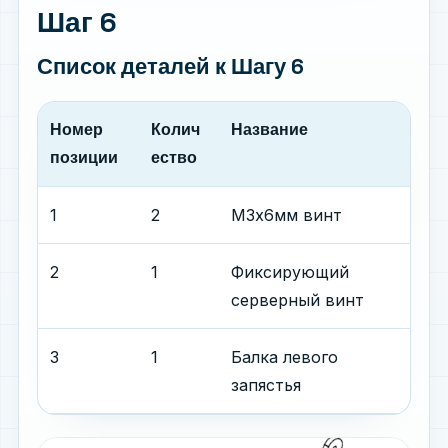
Шаг 6
Список деталей
к Шагу 6
Номер
Колич
Название
позиции
ество
1
2
М3x6мм винт
2
1
Фиксирующий
серверный винт
3
1
Балка левого
запястья