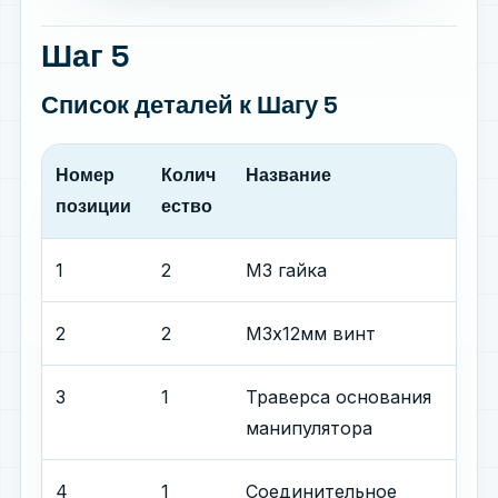
Шаг 5
Список деталей
к Шагу 5
Номер
Колич
Название
позиции
ество
1
2
М3 гайка
2
2
М3х12мм винт
3
1
Траверса основания
манипулятора
4
1
Соединительное