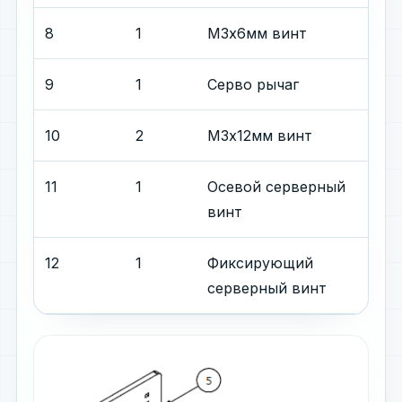
8
1
М3x6мм винт
9
1
Серво рычаг
10
2
М3х12мм винт
11
1
Осевой серверный
винт
12
1
Фиксирующий
серверный винт