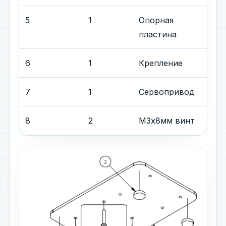
5
1
Опорная
пластина
6
1
Крепление
7
1
Сервопривод
8
2
М3x8мм винт