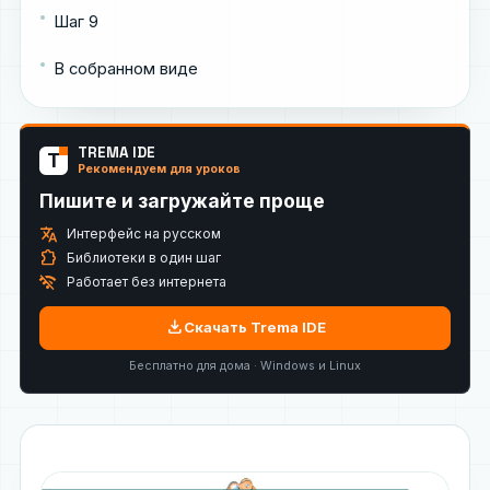
Шаг 9
В собранном виде
TREMA IDE
T
Рекомендуем для уроков
Пишите и загружайте проще
translate
Интерфейс на русском
extension
Библиотеки в один шаг
wifi_off
Работает без интернета
download
Скачать Trema IDE
Бесплатно для дома · Windows и Linux