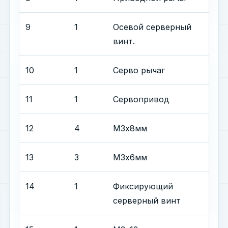
9
1
Осевой серверный
винт.
10
1
Серво рычаг
11
1
Сервопривод
12
4
М3х8мм
13
3
М3х6мм
14
1
Фиксирующий
серверный винт