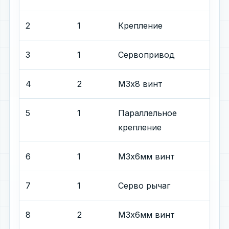
2
1
Крепление
3
1
Сервопривод
4
2
М3х8 винт
5
1
Параллельное
крепление
6
1
М3х6мм винт
7
1
Серво рычаг
8
2
М3x6мм винт