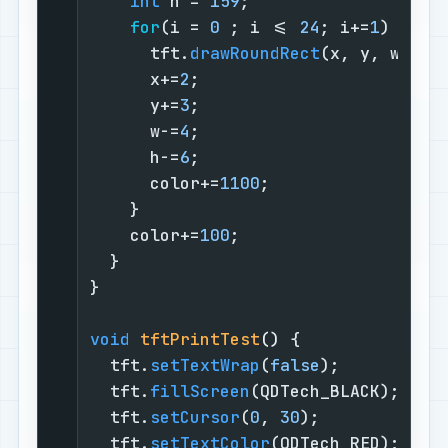
int
 h = 
159
;

for
(i = 
0
 ; i <= 
24
; i+=
1
) {

      tft.
drawRoundRect
(x, y, w, h,
      x+=
2
;

      y+=
3
;

      w-=
4
;

      h-=
6
;

      color+=
1100
;

    }

    color+=
100
;

  }

}

void
tftPrintTest
()
{

  tft.
setTextWrap
(
false
);

  tft.
fillScreen
(QDTech_BLACK);

  tft.
setCursor
(
0
, 
30
);

  tft.
setTextColor
(QDTech_RED);
