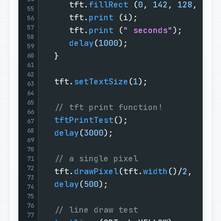
     tft.
fillRect
 (
0
, 
142
, 
128
, 
18
,
55
     tft.
print
 (i);

56
57
     tft.
print
 (
" seconds"
);

58
delay
(
1000
);

59
  }

60
61
62
  tft.
setTextSize
(
1
);

63
64
65
// tft print function!
66
tftPrintTest
();

67
68
delay
(
3000
);

69
70
// a single pixel
71
72
  tft.
drawPixel
(tft.
width
()/
2
, tft.
73
delay
(
500
);

74
75
76
// line draw test
77