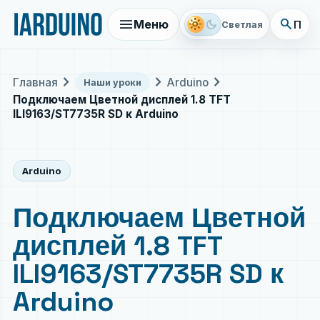
menu
search
light_mode
dark_mode
Меню
Поис
Светлая
chevron_right
chevron_right
chevron_right
Главная
Arduino
Наши уроки
Подключаем Цветной дисплей 1.8 TFT
ILI9163/ST7735R SD к Arduino
Arduino
Подключаем Цветной
дисплей 1.8 TFT
ILI9163/ST7735R SD к
Arduino