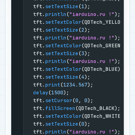
  tft.
setTextSize
(
1
);

  tft.
println
(
"iarduino.ru !"
);

  tft.
setTextColor
(QDTech_YELLOW);

  tft.
setTextSize
(
2
);

  tft.
println
(
"iarduino.ru !"
);

  tft.
setTextColor
(QDTech_GREEN);

  tft.
setTextSize
(
3
);

  tft.
println
(
"iarduino.ru !"
);

  tft.
setTextColor
(QDTech_BLUE);

  tft.
setTextSize
(
4
);

  tft.
print
(
1234.567
);

delay
(
1500
);

  tft.
setCursor
(
0
, 
0
);

  tft.
fillScreen
(QDTech_BLACK);

  tft.
setTextColor
(QDTech_WHITE);

  tft.
setTextSize
(
0
);

  tft.
println
(
"iarduino.ru !"
);
