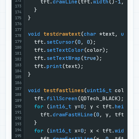
172
    tft.
drawLine
(tft.
width
()
-1
, tft
173
  }

174
}

175
176
177
void
testdrawtext
(
char
 *text, 
uint1
178
  tft.
setCursor
(
0
, 
0
);

179
180
  tft.
setTextColor
(color);

181
  tft.
setTextWrap
(
true
);

182
183
  tft.
print
(text);

184
}

185
186
187
void
testfastlines
(
uint16_t
 color1,
188
  tft.
fillScreen
(QDTech_BLACK);

189
for
 (
int16_t
 y=
0
; y < tft.
height
(
190
191
    tft.
drawFastHLine
(
0
, y, tft.
wid
192
  }

193
194
for
 (
int16_t
 x=
0
; x < tft.
width
()
195
    tft.
drawFastVLine
(x, 
0
, tft.
hei