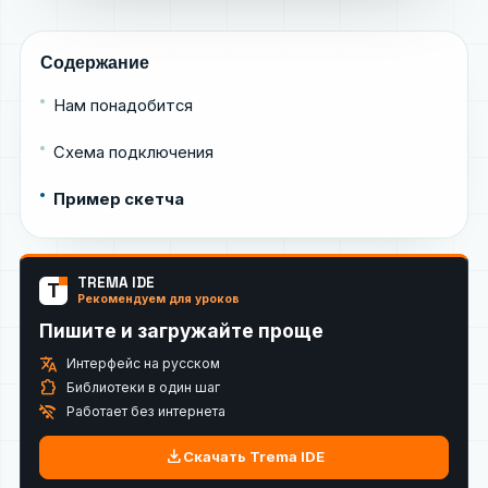
Содержание
Нам понадобится
Схема подключения
Пример скетча
TREMA IDE
T
Рекомендуем для уроков
Пишите и загружайте проще
translate
Интерфейс на русском
extension
Библиотеки в один шаг
wifi_off
Работает без интернета
download
Скачать Trema IDE