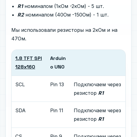
R1
номиналом (1кОм -2кОм) - 5 шт.
R2
номиналом (40Ом -150Ом) - 1 шт.
Мы использовали резисторы на 2кОм и на
47Ом.
1.8 TFT SPI
Arduin
128x160
o UNO
SCL
Pin 13
Подключаем через
резистор
R1
SDA
Pin 11
Подключаем через
резистор
R1
CS
Pin 9
Подключаем через