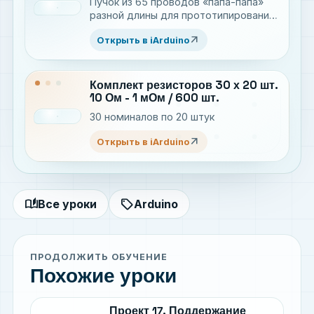
Пучок из 65 проводов «папа-папа»
разной длины для прототипирования
электронных устройств
arrow_outward
Открыть в iArduino
Комплект резисторов 30 х 20 шт.
10 Ом - 1 мОм / 600 шт.
30 номиналов по 20 штук
arrow_outward
Открыть в iArduino
auto_stories
sell
Все уроки
Arduino
ПРОДОЛЖИТЬ ОБУЧЕНИЕ
Похожие уроки
Проект 17. Поддержание