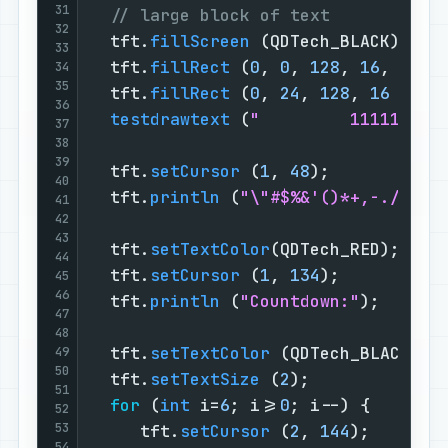
31
// large block of text
32
  tft.
fillScreen
 (QDTech_BLACK);

33
  tft.
fillRect
 (
0
, 
0
, 
128
, 
16
, QDTec
34
35
  tft.
fillRect
 (
0
, 
24
, 
128
, 
16
 ,QDTe
36
testdrawtext
 (
"         111111111
37
38
39
  tft.
setCursor
 (
1
, 
48
);

40
  tft.
println
 (
"\"#$%&'()*+,-./0123
41
42
43
  tft.
setTextColor
(QDTech_RED);

44
  tft.
setCursor
 (
1
, 
134
);

45
46
  tft.
println
 (
"Countdown:"
);

47
48
  tft.
setTextColor
 (QDTech_BLACK);

49
50
  tft.
setTextSize
 (
2
);

51
for
 (
int
 i=
6
; i>=
0
; i--) {

52
53
     tft.
setCursor
 (
2
, 
144
);

54