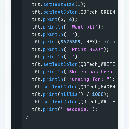
  tft.
setTextSize
(
1
);

  tft.
setTextColor
(QDTech_GREEN);

  tft.
print
(p, 
6
);

  tft.
println
(
" Want pi?"
);

  tft.
println
(
" "
);

  tft.
print
(
8675309
, HEX); 
// print
  tft.
println
(
" Print HEX!"
);

  tft.
println
(
" "
);

  tft.
setTextColor
(QDTech_WHITE);

  tft.
println
(
"Sketch has been"
);

  tft.
println
(
"running for: "
);

  tft.
setTextColor
(QDTech_MAGENTA);

  tft.
print
(
millis
() / 
1000
);

  tft.
setTextColor
(QDTech_WHITE);

  tft.
print
(
" seconds."
);

}
