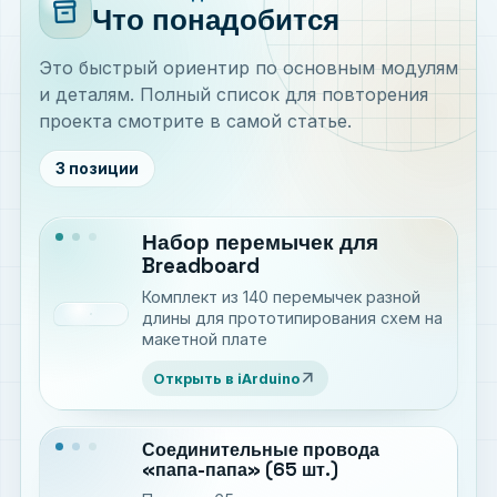
inventory_2
Что понадобится
Это быстрый ориентир по основным модулям
и деталям. Полный список для повторения
проекта смотрите в самой статье.
3 позиции
Набор перемычек для
Breadboard
Комплект из 140 перемычек разной
длины для прототипирования схем на
макетной плате
arrow_outward
Открыть в iArduino
Соединительные провода
«папа-папа» (65 шт.)