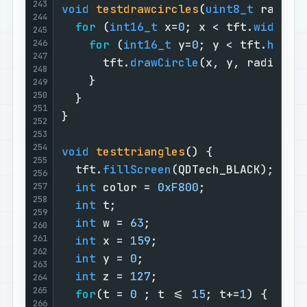
243
void
testdrawcircles
(
uint8_t
 radius
244
for
 (
int16_t
 x=
0
; x < tft.
width
()
245
246
for
 (
int16_t
 y=
0
; y < tft.
heigh
247
      tft.
drawCircle
(x, y, radius, c
248
    }

249
250
  }

251
}

252
253
254
void
testtriangles
()
{

255
  tft.
fillScreen
(QDTech_BLACK);

256
int
 color = 
0xF800
;

257
258
int
 t;

259
int
 w = 
63
;

260
261
int
 x = 
159
;

262
int
 y = 
0
;

263
int
 z = 
127
;

264
265
for
(t = 
0
 ; t <= 
15
; t+=
1
) {

266