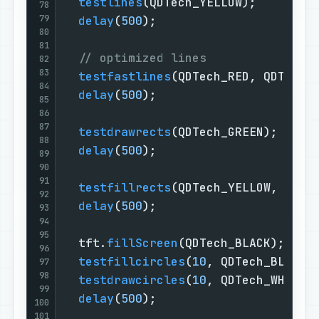
testlines
(QDTech_YELLOW);

78
79
delay
(
500
);

80
81
// optimized lines
82
83
testfastlines
(QDTech_RED, QDTech_B
84
delay
(
500
);

85
86
87
testdrawrects
(QDTech_GREEN);

88
delay
(
500
);

89
90
91
testfillrects
(QDTech_YELLOW, QDTec
92
delay
(
500
);

93
94
95
  tft.
fillScreen
(QDTech_BLACK);

96
testfillcircles
(
10
, QDTech_BLUE);

97
98
testdrawcircles
(
10
, QDTech_WHITE);
99
delay
(
500
);

100
101