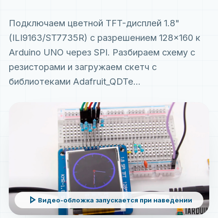
Подключаем цветной TFT-дисплей 1.8"
(ILI9163/ST7735R) с разрешением 128×160 к
Arduino UNO через SPI. Разбираем схему с
резисторами и загружаем скетч с
библиотеками Adafruit_QDTe...
play_arrow
Видео-обложка запускается при наведении