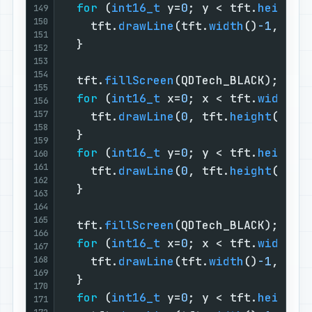
for
 (
int16_t
 y=
0
; y < tft.
height
(
149
150
    tft.
drawLine
(tft.
width
()
-1
, 
0
, 
151
  }

152
153
154
  tft.
fillScreen
(QDTech_BLACK);

155
for
 (
int16_t
 x=
0
; x < tft.
width
()
156
157
    tft.
drawLine
(
0
, tft.
height
()
-1
,
158
  }

159
for
 (
int16_t
 y=
0
; y < tft.
height
(
160
161
    tft.
drawLine
(
0
, tft.
height
()
-1
,
162
  }

163
164
165
  tft.
fillScreen
(QDTech_BLACK);

166
for
 (
int16_t
 x=
0
; x < tft.
width
()
167
168
    tft.
drawLine
(tft.
width
()
-1
, tft
169
  }

170
for
 (
int16_t
 y=
0
; y < tft.
height
(
171