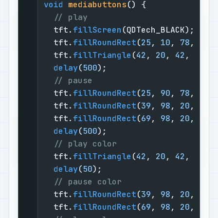
void
mediabuttons
()
{

// play
  tft.
fillScreen
(QDTech_BLACK);

  tft.
fillRoundRect
(
25
, 
10
, 
78
, 
60
,
  tft.
fillTriangle
(
42
, 
20
, 
42
, 
60
, 
delay
(
500
);

// pause
  tft.
fillRoundRect
(
25
, 
90
, 
78
, 
60
,
  tft.
fillRoundRect
(
39
, 
98
, 
20
, 
45
,
  tft.
fillRoundRect
(
69
, 
98
, 
20
, 
45
,
delay
(
500
);

// play color
  tft.
fillTriangle
(
42
, 
20
, 
42
, 
60
, 
delay
(
50
);

// pause color
  tft.
fillRoundRect
(
39
, 
98
, 
20
, 
45
,
  tft.
fillRoundRect
(
69
, 
98
, 
20
, 
45
,