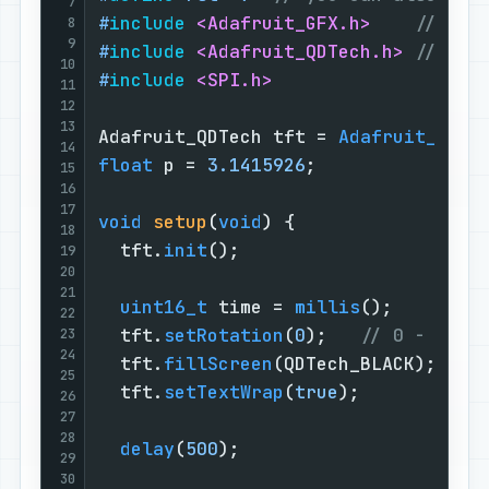
7
#
include
<Adafruit_GFX.h>
// Cor
8
9
#
include
<Adafruit_QDTech.h>
// Har
10
#
include
<SPI.h>
11
12
13
Adafruit_QDTech tft = 
Adafruit_QDTe
14
float
 p = 
3.1415926
;

15
16
17
void
setup
(
void
)
{

18
  tft.
init
();

19
20
21
uint16_t
 time = 
millis
();

22
  tft.
setRotation
(
0
);   
// 0 - Port
23
24
  tft.
fillScreen
(QDTech_BLACK);

25
  tft.
setTextWrap
(
true
);

26
27
28
delay
(
500
);

29
30