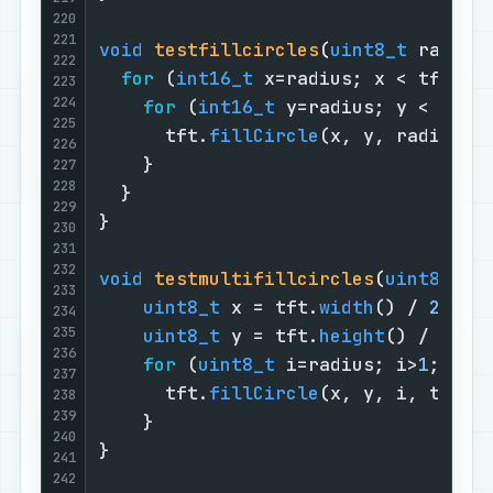
220
221
void
testfillcircles
(
uint8_t
 radius
222
for
 (
int16_t
 x=radius; x < tft.
wi
223
224
for
 (
int16_t
 y=radius; y < tft.
225
      tft.
fillCircle
(x, y, radius, c
226
    }

227
228
  }

229
}

230
231
232
void
testmultifillcircles
(
uint8_t
 r
233
uint8_t
 x = tft.
width
() / 
2
;

234
235
uint8_t
 y = tft.
height
() / 
2
;

236
for
 (
uint8_t
 i=radius; i>
1
; i-=
237
      tft.
fillCircle
(x, y, i, tft.
C
238
239
    }

240
}

241
242