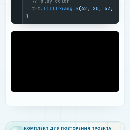
// play color
  tft.
fillTriangle
(
42
, 
20
, 
42
, 
60
, 
}
КОМПЛЕКТ ДЛЯ ПОВТОРЕНИЯ ПРОЕКТА