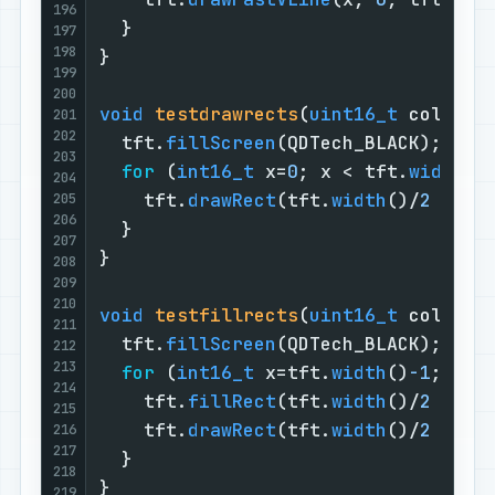
196
  }

197
198
}

199
200
void
testdrawrects
(
uint16_t
 color)
{
201
202
  tft.
fillScreen
(QDTech_BLACK);

203
for
 (
int16_t
 x=
0
; x < tft.
width
()
204
    tft.
drawRect
(tft.
width
()/
2
 -x/
2
205
206
  }

207
}

208
209
210
void
testfillrects
(
uint16_t
 color1,
211
  tft.
fillScreen
(QDTech_BLACK);

212
213
for
 (
int16_t
 x=tft.
width
()
-1
; x >
214
    tft.
fillRect
(tft.
width
()/
2
 -x/
2
215
    tft.
drawRect
(tft.
width
()/
2
 -x/
2
216
217
  }

218
}

219