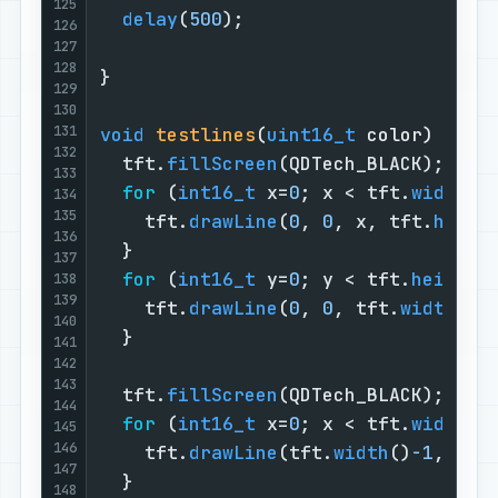
125
delay
(
500
);

126
127
128
}

129
130
131
void
testlines
(
uint16_t
 color)
{

132
  tft.
fillScreen
(QDTech_BLACK);

133
for
 (
int16_t
 x=
0
; x < tft.
width
()
134
135
    tft.
drawLine
(
0
, 
0
, x, tft.
heigh
136
  }

137
for
 (
int16_t
 y=
0
; y < tft.
height
(
138
139
    tft.
drawLine
(
0
, 
0
, tft.
width
()
-
140
  }

141
142
143
  tft.
fillScreen
(QDTech_BLACK);

144
for
 (
int16_t
 x=
0
; x < tft.
width
()
145
146
    tft.
drawLine
(tft.
width
()
-1
, 
0
, 
147
  }

148