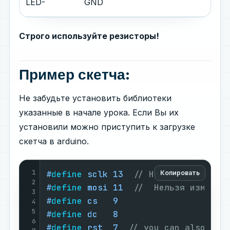
LED-
GND
Строго используйте резисторы!
Пример скетча:
Не забудьте установить библиотеки
указанные в начале урока. Если Вы их
установили можно приступить к загрузке
скетча в arduino.
1
#
define
 sclk 13  
// Нельзя изменять
Копировать
2
#
define
 mosi 11  
//  Нельзя изменят
3
#
define
 cs   9
4
5
#
define
 dc   8
6
#
define
 rst  7  
// you can also con