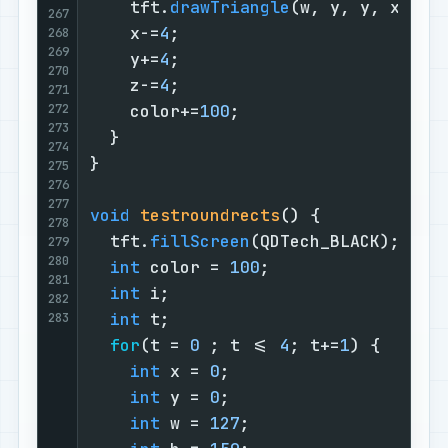
    tft.
drawTriangle
(w, y, y, x, z, 
267
    x-=
4
;

268
269
    y+=
4
;

270
    z-=
4
;

271
272
    color+=
100
;

273
  }

274
}

275
276
277
void
testroundrects
()
{

278
  tft.
fillScreen
(QDTech_BLACK);

279
280
int
 color = 
100
;

281
int
 i;

282
int
 t;

283
for
(t = 
0
 ; t <= 
4
; t+=
1
) {

int
 x = 
0
;

int
 y = 
0
;

int
 w = 
127
;
