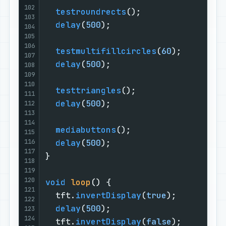
102
testroundrects
();

103
delay
(
500
);

104
105
106
testmultifillcircles
(
60
);

107
delay
(
500
);

108
109
110
testtriangles
();

111
delay
(
500
);

112
113
114
mediabuttons
();

115
116
delay
(
500
);

117
}

118
119
120
void
loop
()
{

121
  tft.
invertDisplay
(
true
);

122
delay
(
500
);

123
124
  tft.
invertDisplay
(
false
);
