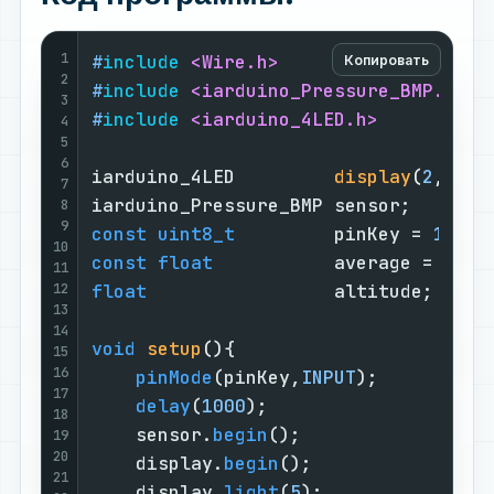
1
#
include
<Wire.h>
Копировать
2
#
include
<iarduino_Pressure_BMP.h>
3
#
include
<iarduino_4LED.h>
4
5
6
iarduino_4LED         
display
(
2
,
3
)
; 
7
iarduino_Pressure_BMP sensor;       
8
9
const
uint8_t
         pinKey = 
12
;  
10
const
float
           average = 
100
;
11
12
float
                 altitude;     
13
14
void
setup
()
{                       
15
16
pinMode
(pinKey,
INPUT
);          
17
delay
(
1000
);                    
18
    sensor.
begin
();                 
19
20
    display.
begin
();                
21
    display.
light
(
5
);               