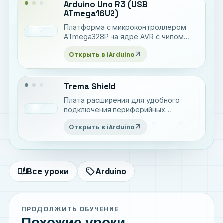
Arduino Uno R3 (USB
ATmega16U2)
Платформа c микроконтроллером
ATmega328P на ядре AVR с чипом
USB ATmega16U2 для разработки
arrow_outward
Открыть в iArduino
электронных устройств на языке C++
Trema Shield
Плата расширения для удобного
подключения периферийных
устройств
arrow_outward
Открыть в iArduino
auto_stories
sell
Все уроки
Arduino
ПРОДОЛЖИТЬ ОБУЧЕНИЕ
Похожие уроки