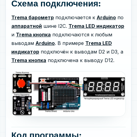
Схема подключения:
Trema барометр
подключается к
Arduino
по
аппаратной
шине I2C.
Trema LED индикатор
и
Trema кнопка
подключаются к любым
выводам
Arduino
. В примере
Trema LED
индикатор
подключён к выводам D2 и D3, а
Trema кнопка
подключена к выводу D12.
Код программы: