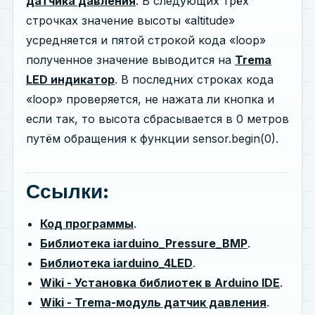
датчика давления
. В следующих трёх
строчках значение высоты «altitude»
усредняется и пятой строкой кода «loop»
полученное значение выводится на
Trema
LED индикатор
. В последних строках кода
«loop» проверяется, не нажата ли кнопка и
если так, то высота сбрасывается в 0 метров
путём обращения к функции sensor.begin(0).
Ссылки:
Код программы
.
Библиотека iarduino_Pressure_BMP
.
Библиотека iarduino_4LED
.
Wiki - Установка библиотек в Arduino IDE
.
Wiki - Trema-модуль датчик давления
.