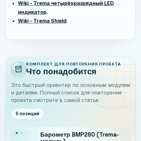
Wiki - Trema четырёхразрядный LED
индикатор
.
Wiki - Trema Shield
.
КОМПЛЕКТ ДЛЯ ПОВТОРЕНИЯ ПРОЕКТА
inventory_2
Что понадобится
Это быстрый ориентир по основным модулям
и деталям. Полный список для повторения
проекта смотрите в самой статье.
5 позиций
Барометр BMP280 (Trema-