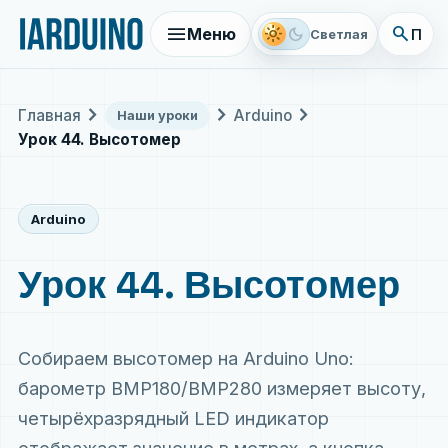
menu
search
light_mode
dark_mode
Меню
Поис
Светлая
chevron_right
chevron_right
chevron_right
Главная
Arduino
Наши уроки
Урок 44. Высотомер
Arduino
Урок 44. Высотомер
Собираем высотомер на Arduino Uno:
барометр BMP180/BMP280 измеряет высоту,
четырёхразрядный LED индикатор