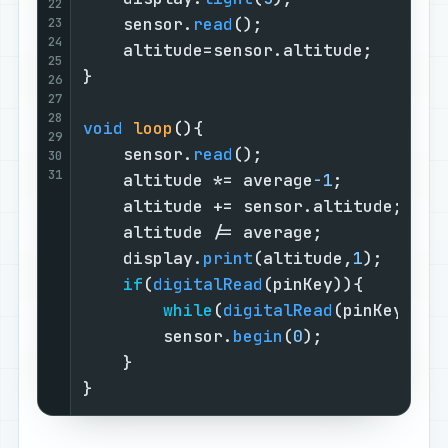
22
    sensor.
read
();                  
23
24
    altitude=sensor.altitude;       
25
}                                   
26
27
28
void
loop
()
{                        
29
    sensor.
read
();                  
30
31
    altitude *= average
-1
;          
    altitude += sensor.altitude;    
    altitude /= average;            
    display.
print
(altitude,
1
);      
if
(
digitalRead
(pinKey)){        
while
(
digitalRead
(pinKey)){
d
        sensor.
begin
(
0
);           
d
    }                               
}                                   