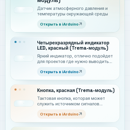
модуль)
Датчик атмосферного давления и
температуры окружающей среды
arrow_outward
Открыть в iArduino
Четырехразрядный индикатор
LED, красный (Trema-модуль)
Яркий индикатор, отлично подойдет
для проектов где нужно выводить
цифровые значения. Имеет
arrow_outward
Открыть в iArduino
программную регулировку яркости
Кнопка, красная (Trema-модуль)
Тактовая кнопка, которая может
служить источником сигналов
(команд) для Ваших проектов
arrow_outward
Открыть в iArduino