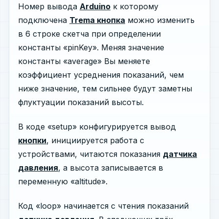
Номер вывода
Arduino
к которому
подключена
Trema кнопка
можно изменить
в 6 строке скетча при определении
константы «pinKey». Меняя значение
константы «average» Вы меняете
коэффициент усреднения показаний, чем
ниже значение, тем сильнее будут заметны
флуктуации показаний высоты.
В коде «setup» конфигурируется вывод
кнопки
, инициируется работа с
устройствами, читаются показания
датчика
давления
, а высота записывается в
переменную «altitude».
Код «loop» начинается с чтения показаний