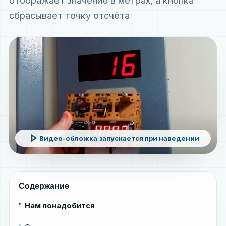
отображает значение в метрах, а кнопка
сбрасывает точку отсчёта
play_arrow
Видео-обложка запускается при наведении
Содержание
Нам понадобится