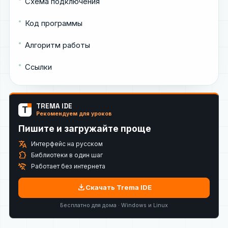
Схема подключения
Код программы
Алгоритм работы
Ссылки
TREMA IDE
T
Рекомендуем для уроков
Пишите и загружайте проще
translate
Интерфейс на русском
extension
Библиотеки в один шаг
wifi_off
Работает без интернета
download
Скачать Trema IDE
Бесплатно для дома · Windows и Linux