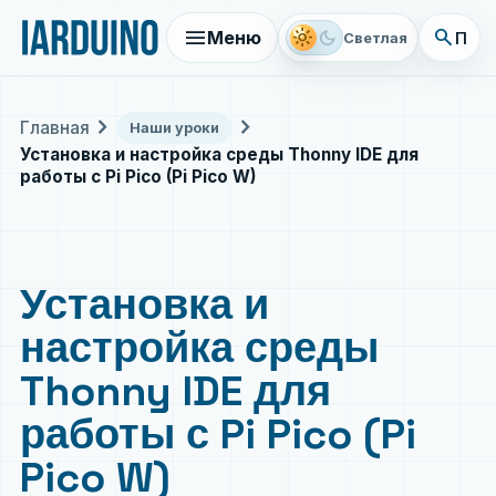
menu
search
light_mode
dark_mode
Меню
Поис
Светлая
chevron_right
chevron_right
Главная
Наши уроки
Установка и настройка среды Thonny IDE для
работы с Pi Pico (Pi Pico W)
Установка и
настройка среды
Thonny IDE для
работы с Pi Pico (Pi
Pico W)