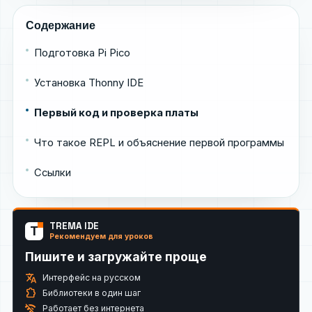
Содержание
Подготовка Pi Pico
Установка Thonny IDE
Первый код и проверка платы
Что такое REPL и объяснение первой программы
Ссылки
TREMA IDE
T
Рекомендуем для уроков
Пишите и загружайте проще
translate
Интерфейс на русском
extension
Библиотеки в один шаг
wifi_off
Работает без интернета