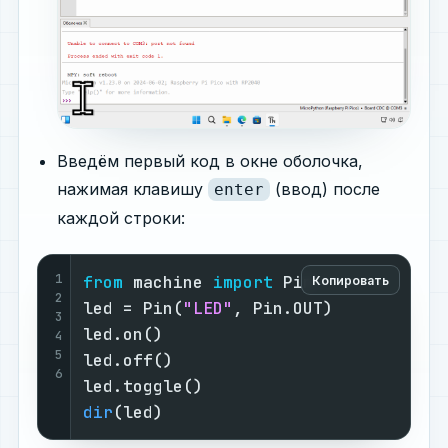
Введём первый код в окне оболочка,
нажимая клавишу
(ввод) после
enter
каждой строки:
1
from
 machine 
import
 Pin

Копировать
2
led = Pin(
"LED"
, Pin.OUT)

3
led.on()

4
5
led.off()

6
dir
(led)