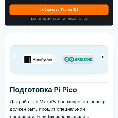
download
Скачать Trema IDE
Бесплатно для дома · Windows и Linux
Подготовка Pi Pico
Для работы с MicroPython микроконтроллер
должен быть прошит специальной
прошивкой. Если Вы использовали с