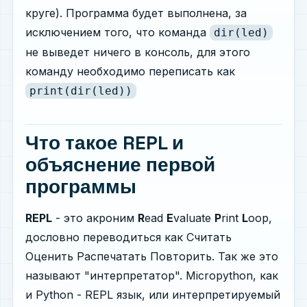
круге). Программа будет выполнена, за
исключением того, что команда
dir(led)
не выведет ничего в консоль, для этого
команду необходимо переписать как
print(dir(led))
Что такое REPL и
объяснение первой
программы
REPL
- это акроним
R
ead
E
valuate
P
rint
L
oop,
дословно переводиться как Считать
Оценить Распечатать Повторить. Так же это
называют "интерпретатор". Micropython, как
и Python - REPL язык, или интерпретируемый