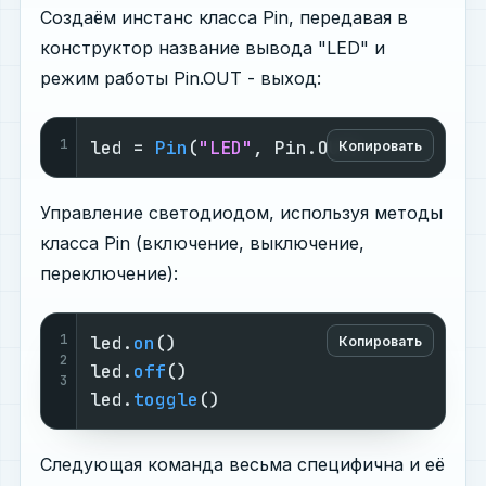
Создаём инстанс класса Pin, передавая в
конструктор название вывода "LED" и
режим работы Pin.OUT - выход:
1
led = 
Pin
(
"LED"
, Pin.OUT)
Копировать
Управление светодиодом, используя методы
класса Pin (включение, выключение,
переключение):
1
led.
on
()

Копировать
2
led.
off
()

3
led.
toggle
()
Следующая команда весьма специфична и её