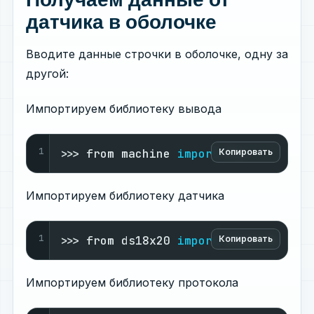
датчика в оболочке
Вводите данные строчки в оболочке, одну за
другой:
Импортируем библиотеку вывода
1
>>> from machine 
import
 Pin
Копировать
Импортируем библиотеку датчика
1
>>> from ds18x20 
import
 DS18X20
Копировать
Импортируем библиотеку протокола