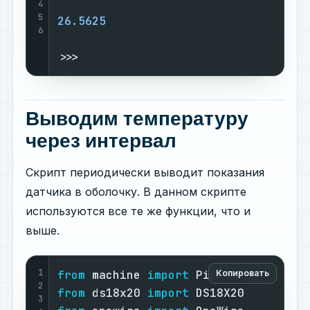
4
5
26.5625
6
>>>
Выводим температуру
через интервал
Скрипт периодически выводит показания
датчика в оболочку. В данном скрипте
используются все те же функции, что и
выше.
1
from
 machine 
import
Копировать
2
from
 ds18x20 
import
3