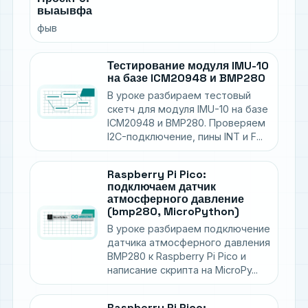
выаывфа
фыв
Тестирование модуля IMU-10
на базе ICM20948 и BMP280
В уроке разбираем тестовый
скетч для модуля IMU-10 на базе
ICM20948 и BMP280. Проверяем
I2C-подключение, пины INT и F...
Raspberry Pi Pico:
подключаем датчик
атмосферного давление
(bmp280, MicroPython)
В уроке разбираем подключение
датчика атмосферного давления
BMP280 к Raspberry Pi Pico и
написание скрипта на MicroPy...
Raspberry Pi Pico: