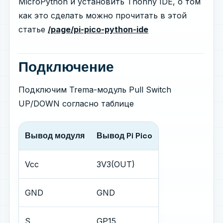
MicroPython и установить Thonny IDE, о том
как это сделать можно прочитать в этой
статье
/page/pi-pico-python-ide
Подключение
Подключим Trema-модуль Pull Switch
UP/DOWN согласно таблице
Вывод модуля
Вывод Pi Pico
Vcc
3V3(OUT)
GND
GND
S
GP15