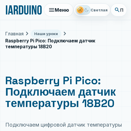
menu
search
light_mode
dark_mode
Меню
Поис
Светлая
chevron_right
chevron_right
Главная
Наши уроки
Raspberry Pi Pico: Подключаем датчик
температуры 18B20
Raspberry Pi Pico:
Подключаем датчик
температуры 18B20
Подключаем цифровой датчик температуры