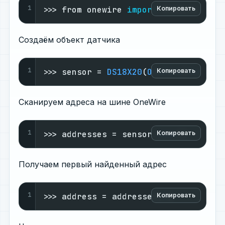
1
>>> from onewire 
import
 OneWire
Копировать
Создаём объект датчика
1
>>> sensor = 
DS18X20
(
OneWire
(
Pin
(
"GP
Копировать
Сканируем адреса на шине OneWire
1
>>> addresses = sensor.
scan
()
Копировать
Получаем первый найденный адрес
1
>>> address = addresses[
0
]
Копировать