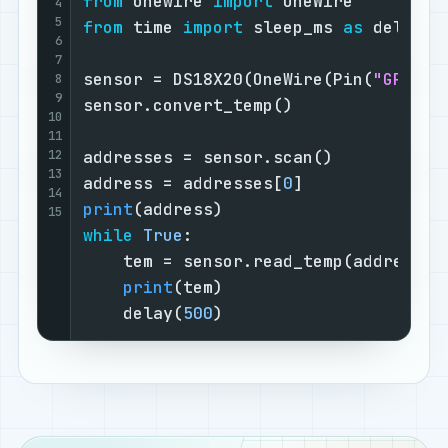
from
 onewire 
import
4
5
from
 time 
import
 sleep_ms 
as
 delay

6
7
sensor = DS18X20(OneWire(Pin(
"GP17"
))
8
9
sensor.convert_temp()

10
11
12
addresses = sensor.scan()

13
address = addresses[
0
14
print
15
while
True
:

    tem = sensor.read_temp(address)

print
(tem)

    delay(
500
)