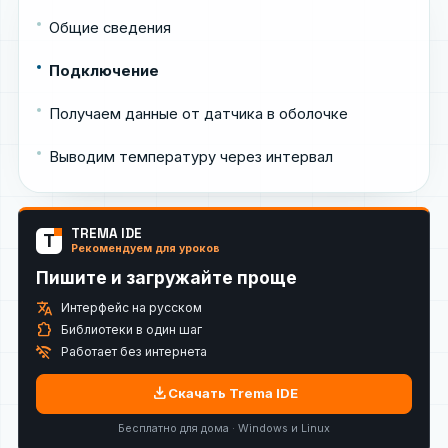
Общие сведения
Подключение
Получаем данные от датчика в оболочке
Выводим температуру через интервал
TREMA IDE
T
Рекомендуем для уроков
Пишите и загружайте проще
translate
Интерфейс на русском
extension
Библиотеки в один шаг
wifi_off
Работает без интернета
download
Скачать Trema IDE
Бесплатно для дома · Windows и Linux