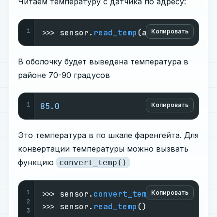
Читаем температуру с датчика по адресу:
1
>>> sensor.
read_temp
(address)
Копировать
В оболочку будет выведена температура в
районе 70-90 градусов
1
85.0
Копировать
Это температура в по шкале фаренгейта. Для
конвертации температуры можно вызвать
функцию
convert_temp()
1
>>> sensor.
convert_temp
()

Копировать
2
>>> sensor.
read_temp
()

3