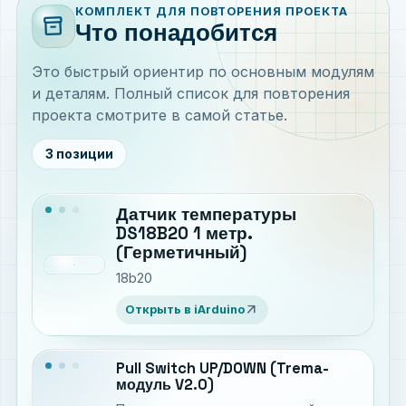
КОМПЛЕКТ ДЛЯ ПОВТОРЕНИЯ ПРОЕКТА
inventory_2
Что понадобится
Это быстрый ориентир по основным модулям
и деталям. Полный список для повторения
проекта смотрите в самой статье.
3 позиции
Датчик температуры
DS18B20 1 метр.
(Герметичный)
18b20
arrow_outward
Открыть в iArduino
Pull Switch UP/DOWN (Trema-
модуль V2.0)