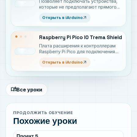
Позволяет подключать устройства,
которые не предполагают прямого
подключения к Arduino, а так же те
arrow_outward
Открыть в iArduino
устройства, которым при
подключении необходимо прижимать
линию к земле(GND), или подтягивать
к питанию(VCC).
Raspberry Pi Pico IO Trema Shield
Плата расширения к контроллерам
Raspberry Pi Pico для подключения
Trema-модулей
arrow_outward
Открыть в iArduino
auto_stories
Все уроки
ПРОДОЛЖИТЬ ОБУЧЕНИЕ
Похожие уроки
Проект 5.