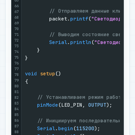
65
66
// Отправляем данные клиенту
67
68
        packet.
printf
(
"Светодиод %s"
69
70
// Выводим состояние светоди
71
72
Serial
.
println
(
"Светодиод "
 
73
    }

74
}

75
76
77
void
setup
()
78
79
{

80
81
// Устанавливаем режим работы вы
82
83
pinMode
(LED_PIN, 
OUTPUT
);

84
85
// Инициируем последовательный п
86
87
Serial
.
begin
(
115200
);

88