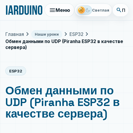
menu
search
light_mode
dark_mode
Меню
Поис
Светлая
chevron_right
chevron_right
chevron_right
Главная
ESP32
Наши уроки
Обмен данными по UDP (Piranha ESP32 в качестве
сервера)
ESP32
Обмен данными по
UDP (Piranha ESP32 в
качестве сервера)