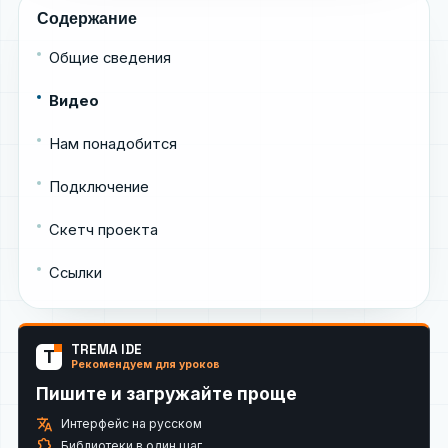
Содержание
Общие сведения
Видео
Нам понадобится
Подключение
Скетч проекта
Ссылки
TREMA IDE
T
Рекомендуем для уроков
Пишите и загружайте проще
translate
Интерфейс на русском
extension
Библиотеки в один шаг