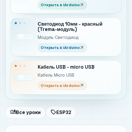
модулей
arrow_outward
Открыть в iArduino
Светодиод 10мм - красный
(Trema-модуль)
Модуль Светодиод
arrow_outward
Открыть в iArduino
Кабель USB - micro USB
Кабель Micro USB
arrow_outward
Открыть в iArduino
auto_stories
sell
Все уроки
ESP32