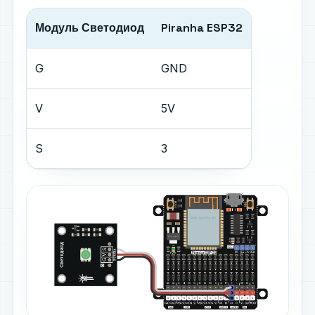
Модуль Светодиод
Piranha ESP32
G
GND
V
5V
S
3