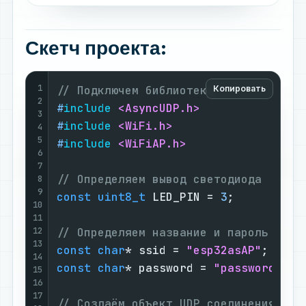
Скетч проекта:
1
// Подключем библиотеки
Копировать
2
#
include
<AsyncUDP.h>
3
#
include
<WiFi.h>
4
5
#
include
<WiFiAP.h>
6
7
// Определяем вывод светодиода
8
9
const
uint8_t
 LED_PIN = 
3
;

10
11
12
// Определяем название и пароль точк
13
const
char
* ssid = 
"esp32asAP"
14
const
char
* password = 
"password1234
15
16
17
// Создаём объект UDP cоединения