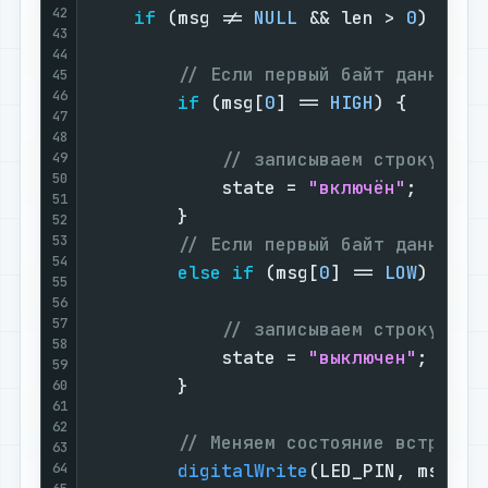
42
if
 (msg != 
NULL
 && len > 
0
) {

43
44
// Если первый байт данных с
45
46
if
 (msg[
0
] == 
HIGH
) {

47
48
// записываем строку в о
49
50
            state = 
"включён"
;

51
        }

52
53
// Если первый байт данных с
54
else
if
 (msg[
0
] == 
LOW
) {

55
56
57
// записываем строку в о
58
            state = 
"выключен"
;

59
        }

60
61
62
// Меняем состояние встроенн
63
64
digitalWrite
(LED_PIN, msg[
0
])