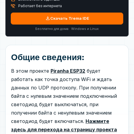
wifi_off
Работает без интернета
download
Скачать Trema IDE
Бесплатно для дома · Windows и Linux
Общие сведения:
В этом проекте
Piranha ESP32
будет
работать как точка доступа WiFi и ждать
данных по UDP протоколу. При получении
байта с нулевым значением подключенный
светодиод будет выключаться, при
получении байта с ненулевым значением
светодиод будет включаться.
Нажмите
здесь для перехода на страницу проекта