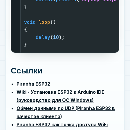
}

void
loop
()
{

delay
(
10
);

}
Ссылки
Piranha ESP32
Wiki - Установка ESP32 в Arduino IDE
(руководство для ОС Windows)
Обмен данными по UDP (Piranha ESP32 в
качестве клиента)
Piranha ESP32 как точка доступа WiFi