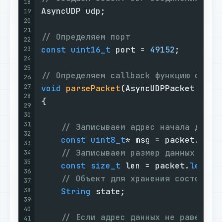
18
AsyncUDP udp;

19
20
21
// Определяем порт
22
const
uint16_t
 port = 
49152
;

23
24
25
// Определяем callback функцию обраб
26
27
void
parsePacket
(AsyncUDPPacket pack
28
{

29
30
31
// Записываем адрес начала данны
32
const
uint8_t
* msg = packet.
data
33
// Записываем размер данных
34
35
const
size_t
 len = packet.
length
36
// Объект для хранения состояния
37
38
String
 state;

39
40
// Если адрес данных не равен ну
41