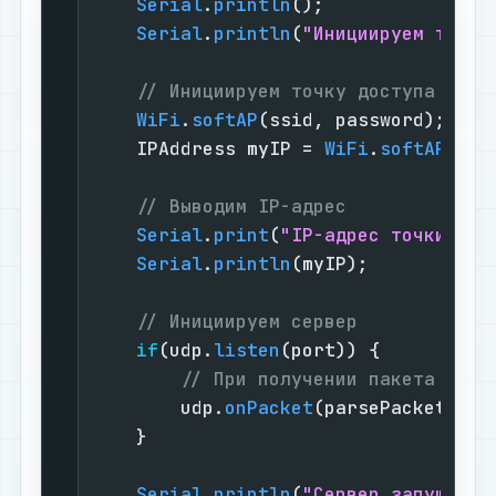
Serial
.
println
();

Serial
.
println
(
"Инициируем точку
// Инициируем точку доступа WiFi
WiFi
.
softAP
(ssid, password);

    IPAddress myIP = 
WiFi
.
softAPIP
();
// Выводим IP-адрес
Serial
.
print
(
"IP-адрес точки дос
Serial
.
println
(myIP);

// Инициируем сервер
if
(udp.
listen
(port)) {

// При получении пакета вызы
        udp.
onPacket
(parsePacket);

    }

Serial
.
println
(
"Сервер запущен."