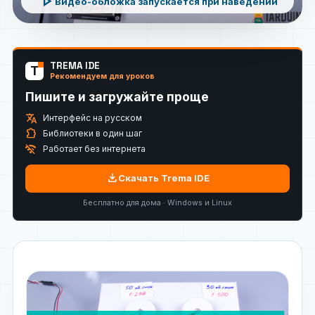
play_arrow
Видео-обложка запускается при наведении
TREMA IDE
T
Рекомендуем для уроков
Пишите и загружайте проще
translate
Интерфейс на русском
extension
Библиотеки в один шаг
wifi_off
Работает без интернета
download
Скачать Trema IDE
Бесплатно для дома · Windows и Linux