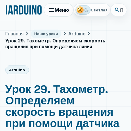
menu
search
light_mode
dark_mode
Меню
Поис
Светлая
chevron_right
chevron_right
chevron_right
Главная
Arduino
Наши уроки
Урок 29. Тахометр. Определяем скорость
вращения при помощи датчика линии
Arduino
Урок 29. Тахометр.
Определяем
скорость вращения
при помощи датчика