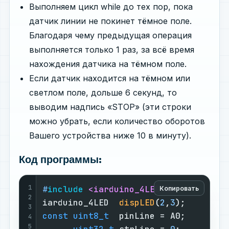
Выполняем цикл while до тех пор, пока
датчик линии не покинет тёмное поле.
Благодаря чему предыдущая операция
выполняется только 1 раз, за всё время
нахождения датчика на тёмном поле.
Если датчик находится на тёмном или
светлом поле, дольше 6 секунд, то
выводим надпись «STOP» (эти строки
можно убрать, если количество оборотов
Вашего устройства ниже 10 в минуту).
Код программы:
1
#
include
<iarduino_4LED.h>
Копировать
2
iarduino_4LED  
dispLED
(
2
,
3
)
;        
3
const
uint8_t
  pinLine = A0;        
4
5