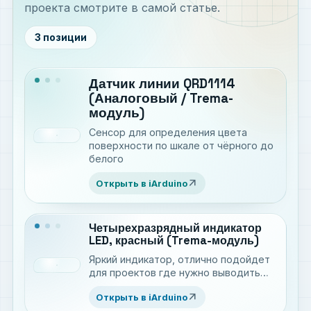
проекта смотрите в самой статье.
3 позиции
Датчик линии QRD1114
(Аналоговый / Trema-
модуль)
Сенсор для определения цвета
поверхности по шкале от чёрного до
белого
arrow_outward
Открыть в iArduino
Четырехразрядный индикатор
LED, красный (Trema-модуль)
Яркий индикатор, отлично подойдет
для проектов где нужно выводить
цифровые значения. Имеет
arrow_outward
Открыть в iArduino
программную регулировку яркости