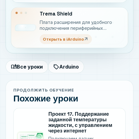
Trema Shield
Плата расширения для удобного
подключения периферийных
устройств
arrow_outward
Открыть в iArduino
auto_stories
sell
Все уроки
Arduino
ПРОДОЛЖИТЬ ОБУЧЕНИЕ
Похожие уроки
Проект 17. Поддержание
заданной температуры
жидкости, с управлением
через интернет
Подключаем датчик