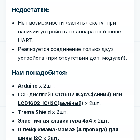
Недостатки:
Нет возможности «залить» скетч, при
наличии устройств на аппаратной шине
UART.
Реализуется соединение только двух
устройств (при отсутствии доп. модулей).
Нам понадобится:
Arduino
х 2шт.
LCD дисплей
LCD1602 IIC/I2C(синий)
или
LCD1602 IIC/I2C(зелёный)
х 2шт.
Trema Shield
х 2шт.
Эластичная клавиатура 4x4
х 2шт.
Шлейф «мама-мама» (4 провода) для
шины I2С
х 2шт.