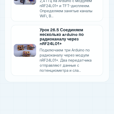
2,4 ГГц на Arduino с модулем
nRF24L01+ и TFT-дисплеем.
Определяем занятые каналы
WiFi, B...
Урок 26.5 Соединяем
несколько arduino по
радиоканалу через
nRF24L01+
Подключаем три Arduino по
радиоканалу через модули
nRF24L01+. Два передатчика
отправляют данные с
потенциометра и сла...