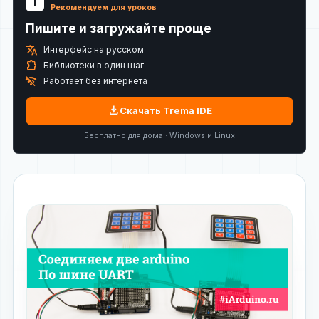
T
Рекомендуем для уроков
Пишите и загружайте проще
translate
Интерфейс на русском
extension
Библиотеки в один шаг
wifi_off
Работает без интернета
download
Скачать Trema IDE
Бесплатно для дома · Windows и Linux