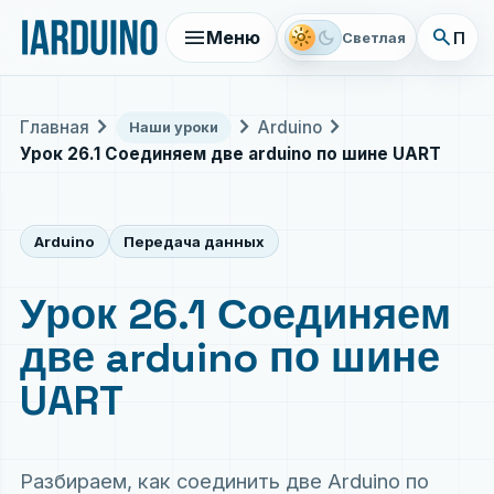
menu
search
light_mode
dark_mode
Меню
Поис
Светлая
chevron_right
chevron_right
chevron_right
Главная
Arduino
Наши уроки
Урок 26.1 Соединяем две arduino по шине UART
Arduino
Передача данных
Урок 26.1 Соединяем
две arduino по шине
UART
Разбираем, как соединить две Arduino по