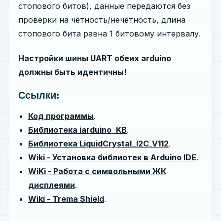
стопового битов), данные передаются без
проверки на чётность/нечётность, длина
стопового бита равна 1 битовому интервалу.
Настройки шины UART обеих arduino
должны быть идентичны!
Ссылки:
Код программы
.
Библиотека iarduino_KB
.
Библиотека LiquidCrystal_I2C_V112
.
Wiki - Установка библиотек в Arduino IDE
.
WiKi - Работа с символьными ЖК
дисплеями
.
Wiki - Trema Shield
.