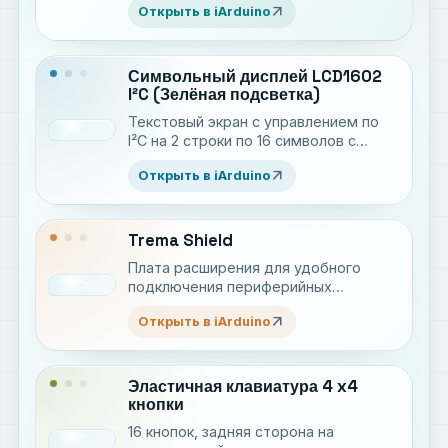
arrow_outward
Открыть в iArduino
Символьный дисплей LCD1602
I²C (Зелёная подсветка)
Текстовый экран с управлением по
I²C на 2 строки по 16 символов с
чёрным текстом на зелёной
arrow_outward
Открыть в iArduino
подсветке
Trema Shield
Плата расширения для удобного
подключения периферийных
устройств
arrow_outward
Открыть в iArduino
Эластичная клавиатура 4 x4
кнопки
16 кнопок, задняя сторона на