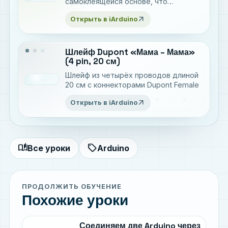
самоклеящейся основе, что
позволяет легко закрепить панель.
arrow_outward
Открыть в iArduino
Шлейф Dupont «Мама – Мама»
(4 pin, 20 см)
Шлейф из четырёх проводов длиной
20 см с коннекторами Dupont Female
arrow_outward
Открыть в iArduino
auto_stories
sell
Все уроки
Arduino
ПРОДОЛЖИТЬ ОБУЧЕНИЕ
Похожие уроки
Соединяем две Arduino через