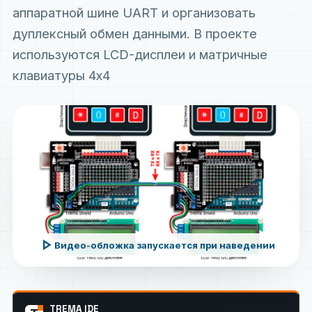
аппаратной шине UART и организовать
дуплексный обмен данными. В проекте
используются LCD-дисплеи и матричные
клавиатуры 4x4
play_arrow
Видео-обложка запускается при наведении
TREMA IDE