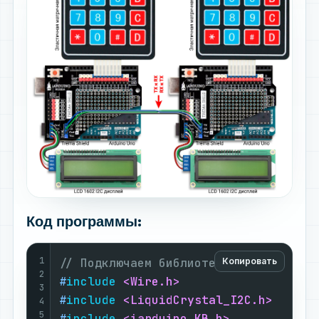
Код программы:
1
// Подключаем библиотеки:
Копировать
2
#
include
<Wire.h>
3
#
include
<LiquidCrystal_I2C.h>
4
5
#
include
<iarduino_KB.h>