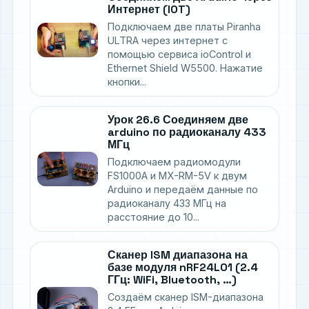
Интернет (IOT)
Подключаем две платы Piranha
ULTRA через интернет с
помощью сервиса ioControl и
Ethernet Shield W5500. Нажатие
кнопки...
Урок 26.6 Соединяем две
arduino по радиоканалу 433
МГц
Подключаем радиомодули
FS1000A и MX-RM-5V к двум
Arduino и передаём данные по
радиоканалу 433 МГц на
расстояние до 10...
Сканер ISM диапазона на
базе модуля nRF24L01 (2.4
ГГц: WiFi, Bluetooth, …)
Создаём сканер ISM-диапазона