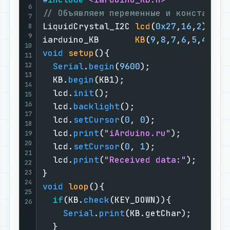
6
// Объявляем переменные и константы:
7
LiquidCrystal_I2C 
lcd
(
0x27
,
16
,
2
)
;   
8
9
iarduino_KB       
KB
(
9
,
8
,
7
,
6
,
5
,
4
,
3
,
2
10
void
setup
()
{

11
12
Serial
.
begin
(
9600
);               
13
  KB.
begin
(KB1);                    
14
  lcd.
init
();                       
15
16
  lcd.
backlight
();                  
17
  lcd.
setCursor
(
0
, 
0
);              
18
  lcd.
print
(
"iArduino.ru"
);         
19
20
  lcd.
setCursor
(
0
, 
1
);              
21
  lcd.
print
(
"Received data:"
);      
22
23
24
void
loop
()
{

25
if
(KB.
check
(KEY_DOWN)){           
26
Serial
.
print
(KB.getChar);       
  }
