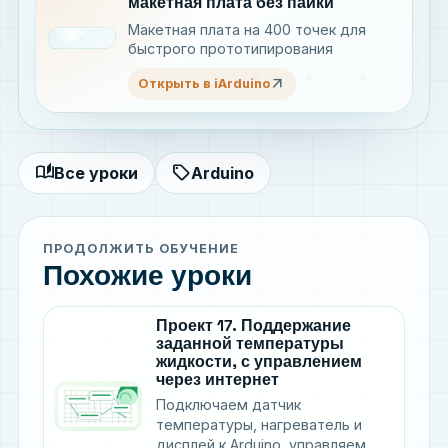
макетная плата без пайки
Макетная плата на 400 точек для
быстрого прототипирования
arrow_outward
Открыть в iArduino
auto_stories
sell
Все уроки
Arduino
ПРОДОЛЖИТЬ ОБУЧЕНИЕ
Похожие уроки
Проект 17. Поддержание
заданной температуры
жидкости, с управлением
через интернет
Подключаем датчик
температуры, нагреватель и
дисплей к Arduino, управляем