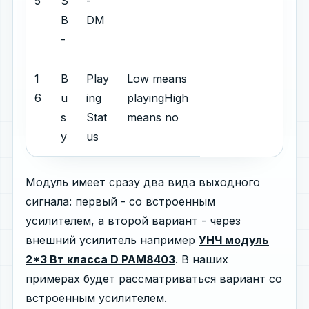
5
S
-
B
DM
-
1
B
Play
Low means
6
u
ing
playingHigh
s
Stat
means no
y
us
Модуль имеет сразу два вида выходного
сигнала: первый - со встроенным
усилителем, а второй вариант - через
внешний усилитель например
УНЧ модуль
2*3 Вт класса D PAM8403
. В наших
примерах будет рассматриваться вариант со
встроенным усилителем.