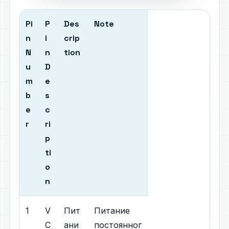
Pi
P
Des
Note
n
i
crip
N
n
tion
u
D
m
e
b
s
e
c
r
ri
p
ti
o
n
1
V
Пит
Питание
C
ани
постоянног