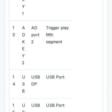
Y
1
1
A
AD
Trigger play
3
D
port
fifth
K
2
segment
E
Y
2
1
U
USB
USB Port
4
S
DP
B
1
U
USB
USB Port