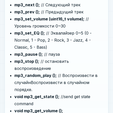
mp3_next ();
// Следующий трек
mp3_prev ();
// Предыдущий трек
mp3_set_volume (uint16_t volume);
//
Уровень громкости 0~30
mp3_set_EQ ();
// Эквалайзер 0~5 (0 -
Normal, 1 - Pop, 2 - Rock, 3 - Jazz, 4 -
Classic, 5 - Bass)
mp3_pause ();
// пауза
mp3_stop ();
// остановить
воспроизведение
mp3_random_play ();
// Воспроизвести в
случайнВоспроизвести в случайном
порядке.
void mp3_get_state ();
//send get state
command
void mp3_get_volume ();