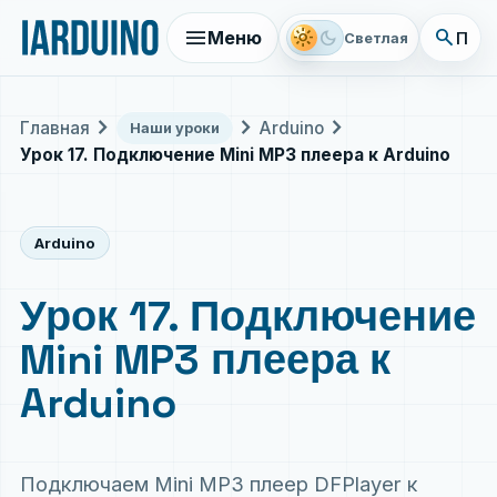
menu
search
light_mode
dark_mode
Меню
Поис
Светлая
chevron_right
chevron_right
chevron_right
Главная
Arduino
Наши уроки
Урок 17. Подключение Mini MP3 плеера к Arduino
Arduino
Урок 17. Подключение
Mini MP3 плеера к
Arduino
Подключаем Mini MP3 плеер DFPlayer к