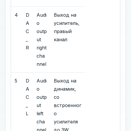
4
D
Audi
Выход на
A
o
усилитель,
C
outp
правый
_
ut
канал
R
right
cha
nnel
5
D
Audi
Выход на
A
o
динамик,
C
outp
со
_
ut
встроенног
L
left
о
cha
усилителя
nnel
до 3W