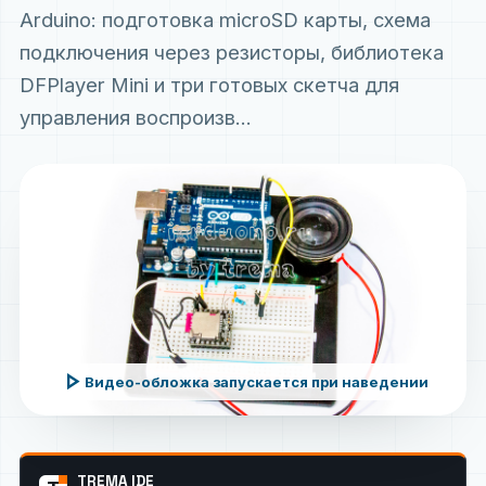
Arduino: подготовка microSD карты, схема
подключения через резисторы, библиотека
DFPlayer Mini и три готовых скетча для
управления воспроизв...
play_arrow
Видео-обложка запускается при наведении
TREMA IDE