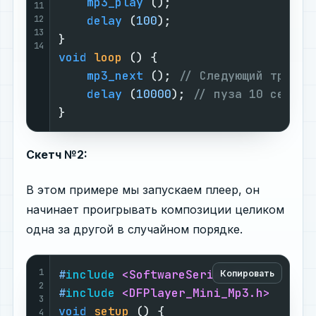
mp3_play
 ();

11
12
delay
 (
100
);

13
14
void
loop
()
{

mp3_next
 (); 
// Следующий трек
delay
 (
10000
); 
// пуза 10 секунд
}
Скетч №2:
В этом примере мы запускаем плеер, он
начинает проигрывать композиции целиком
одна за другой в случайном порядке.
1
#
include
<SoftwareSerial.h>
Копировать
2
#
include
<DFPlayer_Mini_Mp3.h>
3
void
setup
()
{

4