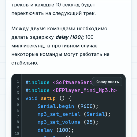
треков и каждые 10 секунд будет
переключать на следующий трек.
Между двумя командами необходимо
делать задержку
delay (100);
100
миллисекунд, в противном случае
некоторые команды могут работать не
стабильно.
1
#
include
<SoftwareSerial.h>
Копировать
2
#
include
<DFPlayer_Mini_Mp3.h>
3
void
setup
()
{

4
5
Serial
.
begin
 (
9600
);

6
mp3_set_serial
 (
Serial
);

7
mp3_set_volume
 (
25
);

8
9
delay
 (
100
);

10