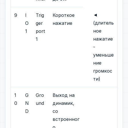
◄
9
I
Trig
Короткое
(длитель
O
ger
нажатие
ное
1
port
нажатие
1
-
уменьше
ние
громкос
ти)
1
G
Gro
Выход на
0
N
und
динамик,
D
со
встроенног
о