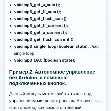
void mp3_get_u_sum ();
void mp3_get_tf_sum ();
void mp3_get_flash_sum ();
void mp3_get_tf_current ();
void mp3_get_u_current ();
void mp3_get_flash_current ();
void mp3_single_loop (boolean state);
//set
single loop
void mp3_DAC (boolean state);
Пример 2. Автономное управление
без Arduino, с помощью
подключенных кнопок.
Данный модуль может работать как под
управлением микроконтроллера Arduino, так
и автономно, как самостоятельный