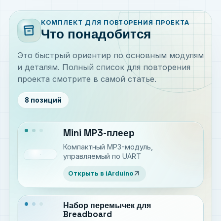
КОМПЛЕКТ ДЛЯ ПОВТОРЕНИЯ ПРОЕКТА
inventory_2
Что понадобится
Это быстрый ориентир по основным модулям
и деталям. Полный список для повторения
проекта смотрите в самой статье.
8 позиций
Mini MP3-плеер
Компактный MP3-модуль,
управляемый по UART
arrow_outward
Открыть в iArduino
Набор перемычек для
Breadboard