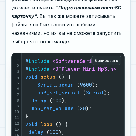
указано в пункте
"
Подготавливаем microSD
карточку"
. Вы так же можете записывать
файлы в любые папки и с любыми
названиями, но их вы не сможете запустить
выборочно по команде.
1
#
include
<SoftwareSerial.h>
Копировать
2
#
include
<DFPlayer_Mini_Mp3.h>
3
void
setup
()
{

4
5
Serial
.
begin
 (
9600
);

6
mp3_set_serial
 (
Serial
);    
//se
7
delay
 (
100
);

8
9
mp3_set_volume
 (
20
);

10
11
12
void
loop
()
{

13
delay
 (
100
);

14