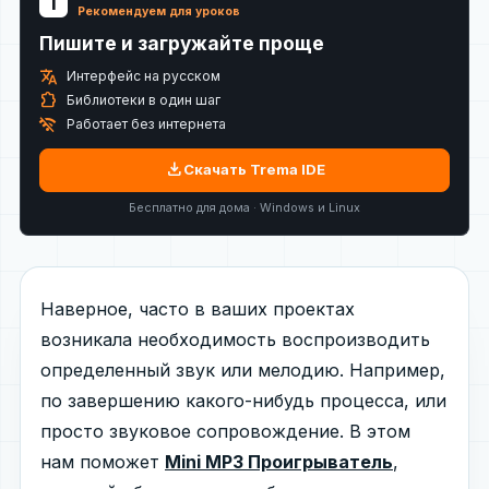
T
Рекомендуем для уроков
Пишите и загружайте проще
translate
Интерфейс на русском
extension
Библиотеки в один шаг
wifi_off
Работает без интернета
download
Скачать Trema IDE
Бесплатно для дома · Windows и Linux
Наверное, часто в ваших проектах
возникала необходимость воспроизводить
определенный звук или мелодию. Например,
по завершению какого-нибудь процесса, или
просто звуковое сопровождение. В этом
нам поможет
Mini MP3 Проигрыватель
,