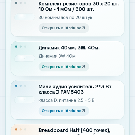
Комплект резисторов 30 х 20 шт.
10 Ом - 1 мОм / 600 шт.
30 номиналов по 20 штук
arrow_outward
Открыть в iArduino
Динамик 40мм, 3W, 4Ом.
Динамик 3W 4Ом.
arrow_outward
Открыть в iArduino
Мини аудио усилитель 2*3 Вт
класса D PAM8403
класса D, питание 2.5 - 5 В.
arrow_outward
Открыть в iArduino
Breadboard Half (400 точек),