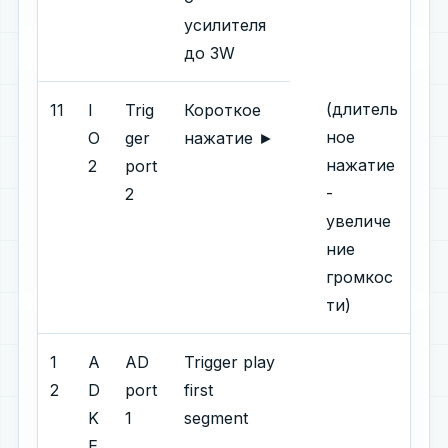
усилителя
до 3W
(длитель
11
I
Trig
Короткое
ное
O
ger
нажатие ►
нажатие
2
port
-
2
увеличе
ние
громкос
ти)
1
A
AD
Trigger play
2
D
port
first
K
1
segment
E