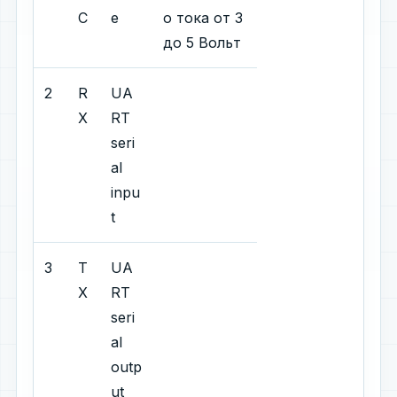
C
е
о тока от 3
до 5 Вольт
2
R
UA
X
RT
seri
al
inpu
t
3
T
UA
X
RT
seri
al
outp
ut