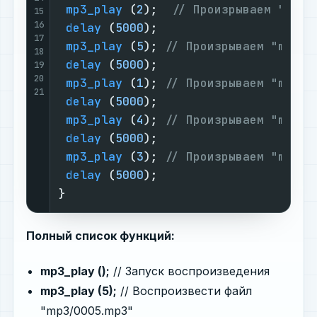
mp3_play
 (
2
);  
// Произрываем "mp3/
15
16
delay
 (
5000
);

17
mp3_play
 (
5
); 
// Произрываем "mp3/0
18
delay
 (
5000
);

19
20
mp3_play
 (
1
); 
// Произрываем "mp3/0
21
delay
 (
5000
);

mp3_play
 (
4
); 
// Произрываем "mp3/0
delay
 (
5000
);

mp3_play
 (
3
); 
// Произрываем "mp3/0
delay
 (
5000
);

}
Полный список функций:
mp3_play ();
// Запуск воспроизведения
mp3_play (5);
// Воспроизвести файл
"mp3/0005.mp3"