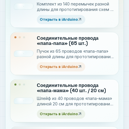
Комплект из 140 перемычек разной
длины для прототипирования схем на
макетной плате
arrow_outward
Открыть в iArduino
Соединительные провода
«папа-папа» (65 шт.)
Пучок из 65 проводов «папа-папа»
разной длины для прототипирования
электронных устройств
arrow_outward
Открыть в iArduino
Соединительные провода
«папа-мама» (40 шт. / 20 см)
Шлейф из 40 проводов «папа-мама»
длиной 20 см для прототипирования
электронных устройств
arrow_outward
Открыть в iArduino