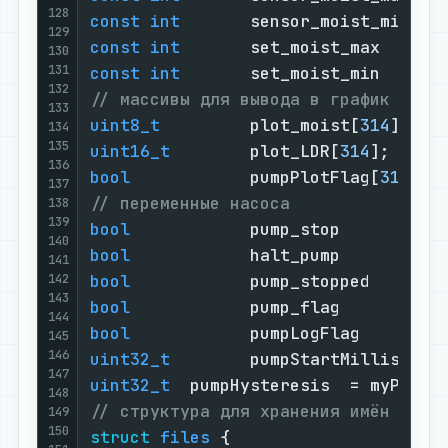
128
const
int
       sensor_moist_min=  
129
const
int
       set_moist_max   =  
130
131
const
int
       set_moist_min   =  
132
// массивы для вывода в график
133
uint8_t
         plot_moist[
314
];   
134
135
uint16_t
        plot_LDR[
314
];     
136
bool
            pumpPlotFlag[
312
]; 
137
// переменные насоса
138
139
bool
            pump_stop       = 
f
140
bool
            halt_pump       = 
f
141
142
bool
            pump_stopped    = 
f
143
bool
            pump_flag       = 
f
144
bool
            pumpLogFlag     = 
f
145
146
uint32_t
        pumpStartMillis;   
147
uint32_t
  pumpHysteresis  = myPumpH
148
// структура для хранения имён файл
149
150
struct
files
 {                     