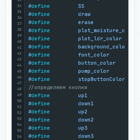
#
define
         SS                 
34
35
#
define
         draw               
36
#
define
         erase              
37
38
#
define
         plot_moisture_color
39
#
define
         plot_ldr_color     
40
#
define
         background_color   
41
42
#
define
         font_color         
43
#
define
         button_color       
44
#
define
         pump_color         
45
46
#
define
         stopButtonColor    
47
//определяем кнопки
48
#
define
         up1                
49
50
#
define
         down1              
51
#
define
         up2                
52
53
#
define
         down2              
54
#
define
         up3                
55
#
define
         down3              
56