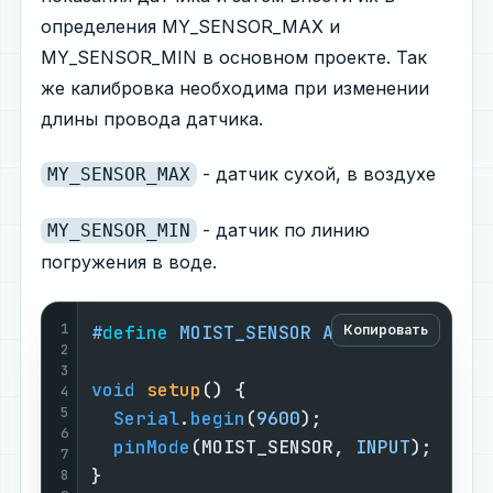
определения MY_SENSOR_MAX и
MY_SENSOR_MIN в основном проекте. Так
же калибровка необходима при изменении
длины провода датчика.
- датчик сухой, в воздухе
MY_SENSOR_MAX
- датчик по линию
MY_SENSOR_MIN
погружения в воде.
1
#
define
 MOIST_SENSOR A5
Копировать
2
3
void
setup
()
{

4
5
Serial
.
begin
(
9600
);

6
pinMode
(MOIST_SENSOR, 
INPUT
);

7
}

8