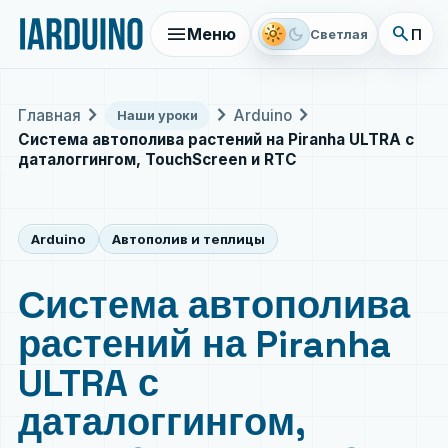
menu
search
light_mode
dark_mode
Меню
Поис
Светлая
chevron_right
chevron_right
chevron_right
Главная
Arduino
Наши уроки
Система автополива растений на Piranha ULTRA с
даталоггингом, TouchScreen и RTC
Arduino
Автополив и теплицы
Система автополива
растений на Piranha
ULTRA с
даталоггингом,