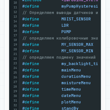
10
#
define
         myPumpHysteresis   
11
12
// Определяем выводы датчиков и клю
13
#
define
         MOIST_SENSOR       
14
#
define
         LDR                
15
16
#
define
         PUMP               
17
// определяем колибровочные значени
18
#
define
         MY_SENSOR_MAX      
19
20
#
define
         MY_SENSOR_MIN      
21
// определяем подмену значений для 
22
#
define
         my_backlight_timer 
23
24
#
define
         mainMenu           
25
#
define
         durationMenu       
26
27
#
define
         moistureMenu       
28
#
define
         timeMenu           
29
#
define
         dateMenu           
30
31
#
define
         plotMenu           
32
#
define
         standBy            
33