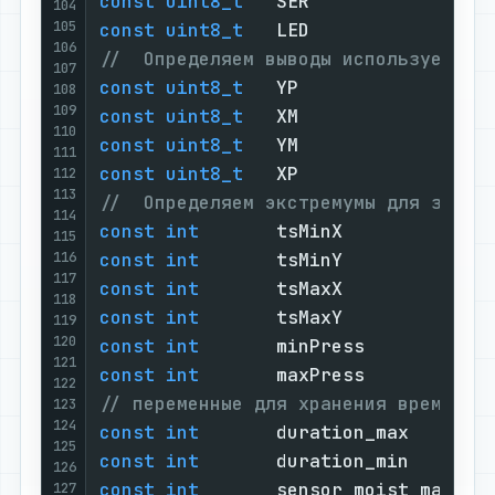
const
uint8_t
   SER             =  
104
105
const
uint8_t
   LED             =  
106
//  Определяем выводы используемые 
107
const
uint8_t
   YP              =  
108
109
const
uint8_t
   XM              =  
110
const
uint8_t
   YM              =  
111
const
uint8_t
   XP              =  
112
113
//  Определяем экстремумы для значе
114
const
int
       tsMinX          =  
115
116
const
int
       tsMinY          =  
117
const
int
       tsMaxX          =  
118
const
int
       tsMaxY          =  
119
120
const
int
       minPress        =  
121
const
int
       maxPress        =  
122
// переменные для хранения времени,
123
124
const
int
       duration_max    =  
125
const
int
       duration_min    =  
126
const
int
       sensor_moist_max=  
127