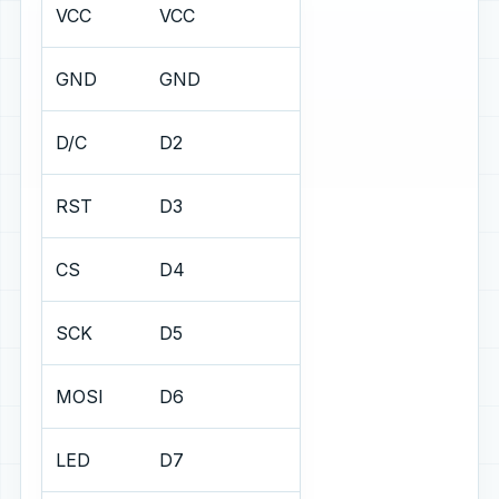
VCC
VCC
GND
GND
D/C
D2
RST
D3
CS
D4
SCK
D5
MOSI
D6
LED
D7