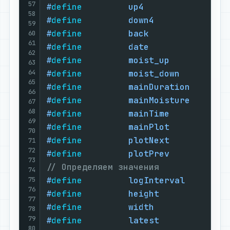
57
#
define
         up4                
58
#
define
         down4              
59
#
define
         back               
60
61
#
define
         date               
62
#
define
         moist_up           
63
64
#
define
         moist_down         
65
#
define
         mainDuration       
66
#
define
         mainMoisture       
67
68
#
define
         mainTime           
69
#
define
         mainPlot           
70
#
define
         plotNext           
71
72
#
define
         plotPrev           
73
// Определяем значения
74
#
define
         logInterval        
75
76
#
define
         height             
77
#
define
         width              
78
79
#
define
         latest             
80