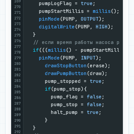
269
    pumpLogFlag = 
true
;            
270
    pumpStartMillis = 
millis
();    
271
272
pinMode
(PUMP, 
OUTPUT
);         
273
digitalWrite
(PUMP, 
HIGH
);      
274
  }

275
276
// если время работы насоса равно
277
if
(((
millis
() - pumpStartMillis >
278
pinMode
(PUMP, 
INPUT
);          
279
280
drawStopButton
(erase);       
281
drawPumpButton
(draw);        
282
      pump_stopped = 
true
;         
283
284
if
(pump_stop){               
285
        pump_flag = 
false
;         
286
287
        pump_stop = 
false
;         
288
        halt_pump = 
true
;          
289
      }

290
291
  }

292