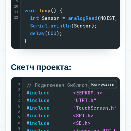
9
10
void
loop
()
{

11
12
int
 Sensor = 
analogRead
(MOIST_SENSO
Serial
.
println
(Sensor);

delay
(
500
);

}
Скетч проекта:
1
// Подключаем библиотеки:
Копировать
2
#
include
<EEPROM.h>
3
#
include
"UTFT.h"
4
5
#
include
"TouchScreen.h"
6
#
include
<SPI.h>
7
#
include
<SD.h>
8
9
#
include
<iarduino_RTC.h>