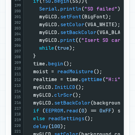
if
(!
SD
.
begin
(SS)){               
199
Serial
.
println
(
"SD failed"
);   
200
    myGLCD.
setFont
(BigFont);       
201
202
    myGLCD.
setColor
(VGA_WHITE);    
203
    myGLCD.
setBackColor
(VGA_BLACK);
204
    myGLCD.
print
((
"Isert SD card an
205
206
while
(
true
);                   
207
  }                                
208
209
  time.
begin
();                    
210
  moist = 
readMoisture
();          
211
  realtime = time.
gettime
(
"H:i"
);  
212
213
  myGLCD.
InitLCD
();                
214
  myGLCD.
clrScr
();                 
215
  myGLCD.
setBackColor
(background_co
216
217
if
 (
EEPROM
.
read
(
0
) == 
0xFF
) saveS
218
else
readSettings
();             
219
220
delay
(
100
);                      
221
  myGLCD.
setColor
(background_color)