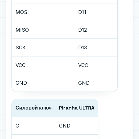
MOSI
D11
MISO
D12
SCK
D13
VCC
VCC
GND
GND
Силовой ключ
Piranha ULTRA
G
GND