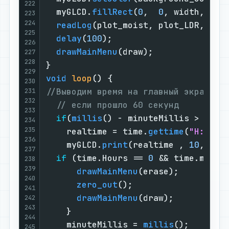
222
  myGLCD.
fillRect
(
0
,  
0
, width,  he
223
224
readLog
(plot_moist, plot_LDR, pum
225
delay
(
100
);

226
drawMainMenu
(draw);              
227
228
229
void
loop
()
230
//Выводим время на главный экран --
231
232
// если прошло 60 секунд
233
if
(
millis
() - minuteMillis > 
6000
234
235
    realtime = time.
gettime
(
"H:i"
);
236
    myGLCD.
print
(realtime , 
10
, 
35
)
237
if
 (time.Hours == 
0
 && time.minut
238
239
drawMainMenu
(erase);         
240
zero_out
();                  
241
drawMainMenu
(draw);          
242
243
    }

244
    minuteMillis = 
millis
();       
245