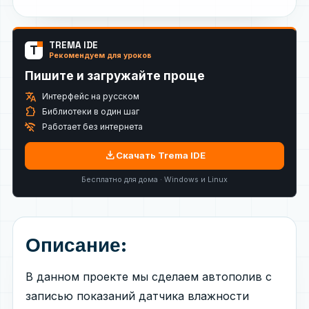
TREMA IDE
T
Рекомендуем для уроков
Пишите и загружайте проще
translate
Интерфейс на русском
extension
Библиотеки в один шаг
wifi_off
Работает без интернета
download
Скачать Trema IDE
Бесплатно для дома · Windows и Linux
Описание:
В данном проекте мы сделаем автополив с
записью показаний датчика влажности