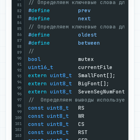
// Определяем ключевые слова для фу
81
#
define
         prev               
82
83
#
define
         next               
84
// Определяем ключевые слова для фу
85
#
define
         oldest             
86
87
#
define
         between            
88
//
89
90
bool
            mutex           =  
91
uint16_t
        currentFile     =  
92
extern
uint8_t
  SmallFont[];       
93
94
extern
uint8_t
  BigFont[];         
95
extern
uint8_t
  SevenSegNumFont[]; 
96
//  Определяем выводы используемые 
97
98
const
uint8_t
   RS              =  
99
const
uint8_t
   WR              =  
100
const
uint8_t
   CS              =  
101
102
const
uint8_t
   RST             =  
103