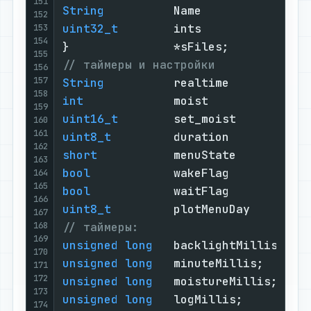
151
String
          Name            = 
"
152
uint32_t
        ints            = 
0
153
154
}               *sFiles;           
155
// таймеры и настройки
156
157
String
          realtime        = 
"
158
int
             moist           = 
9
159
uint16_t
        set_moist       = 
7
160
161
uint8_t
         duration        = 
3
162
short
           menuState       = 
0
163
bool
            wakeFlag        = 
t
164
165
bool
            waitFlag        = 
f
166
uint8_t
         plotMenuDay     = l
167
168
// таймеры:
169
unsigned
long
   backlightMillis;   
170
unsigned
long
   minuteMillis;      
171
172
unsigned
long
   moistureMillis;    
173
unsigned
long
   logMillis;         
174