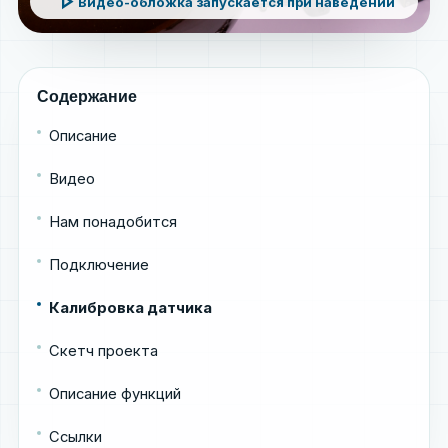
play_arrow
Видео-обложка запускается при наведении
Содержание
Описание
Видео
Нам понадобится
Подключение
Калибровка датчика
Скетч проекта
Описание функций
Ссылки