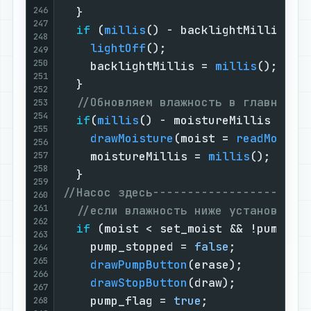
246
  }

247
if
 (
millis
() - backlightMillis > 
248
lightOff
();                    
249
250
    backlightMillis = 
millis
();    
251
  }

252
//Обновляем влажность в главном м
253
254
if
(
millis
() - moistureMillis > 
10
255
drawMoisture
(moist = 
readMoistu
256
    moistureMillis = 
millis
();     
257
258
259
//Насос здесь----------------------
260
261
//если влажность ниже установленн
262
if
 (moist < set_moist && !pump_fla
263
    pump_stopped = 
false
;          
264
265
drawPumpButton
(erase);         
266
drawStopButton
(draw);          
267
    pump_flag = 
true
;              
268