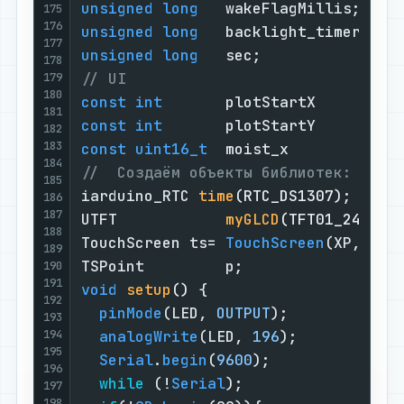
unsigned
long
   wakeFlagMillis;    
175
176
unsigned
long
   backlight_timer = m
177
unsigned
long
   sec;               
178
// UI
179
180
const
int
       plotStartX      = 
3
181
const
int
       plotStartY      = 
1
182
183
const
uint16_t
  moist_x         = 
1
184
//  Создаём объекты библиотек:
185
iarduino_RTC 
time
(RTC_DS1307)
;     
186
187
UTFT            
myGLCD
(TFT01_24SP, 
188
TouchScreen ts= 
TouchScreen
(XP, YP,
189
TSPoint         p;                 
190
191
void
setup
()
{                     
192
pinMode
(LED, 
OUTPUT
);            
193
194
analogWrite
(LED, 
196
);           
195
Serial
.
begin
(
9600
);              
196
while
 (!
Serial
);                 
197
198