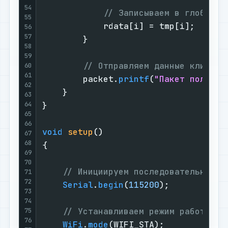
54
// Записываем в глобальн
55
            rdata[i] = tmp[i];

56
57
        }

58
59
// Отправляем данные клиенту
60
61
        packet.
printf
(
"Пакет получен
62
    }

63
64
}

65
66
void
setup
()
67
68
{

69
70
// Инициируем последовательный п
71
72
Serial
.
begin
(
115200
);

73
74
// Устанавливаем режим работы в 
75
76
WiFi
.
mode
(WIFI_STA);
