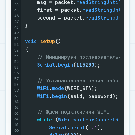
    msg = packet.
readStringUntil
(
':'
44
    first = packet.
readStringUntil
(
'
45
46
    second = packet.
readStringUntil
(
47
}

48
49
50
void
setup
()
51
{

52
53
// Инициируем последовательный п
54
Serial
.
begin
(
115200
);

55
56
57
// Устанавливаем режим работы в 
58
WiFi
.
mode
(WIFI_STA);

59
WiFi
.
begin
(ssid, password);

60
61
62
// Ждём подключения WiFi
63
64
while
 (
WiFi
.
waitForConnectResult
65
Serial
.
print
(
"."
);

66