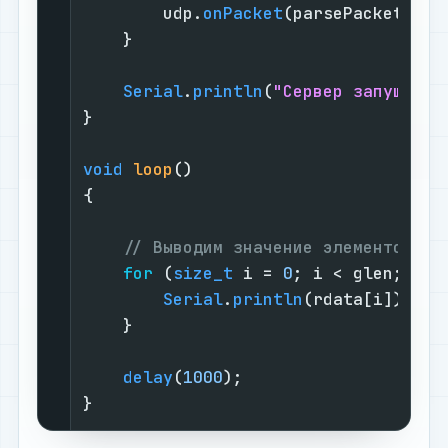
        udp.
onPacket
(parsePacket);

    }

Serial
.
println
(
"Сервер запущен."
}

void
loop
()
{

// Выводим значение элементов ма
for
 (
size_t
 i = 
0
; i < glen; i++)
Serial
.
println
(rdata[i]);

    }

delay
(
1000
);

}