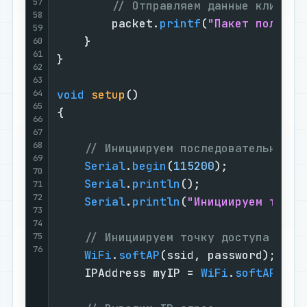
57
// Отправляем данные клиенту
58
        packet.
printf
(
"Пакет получен
59
    }

60
61
}

62
63
64
void
setup
()
65
{

66
67
68
// Инициируем последовательный п
69
Serial
.
begin
(
115200
);

70
Serial
.
println
();

71
72
Serial
.
println
(
"Инициируем точку
73
74
// Инициируем точку доступа WiFi
75
76
WiFi
.
softAP
(ssid, password);

    IPAddress myIP = 
WiFi
.
softAPIP
();