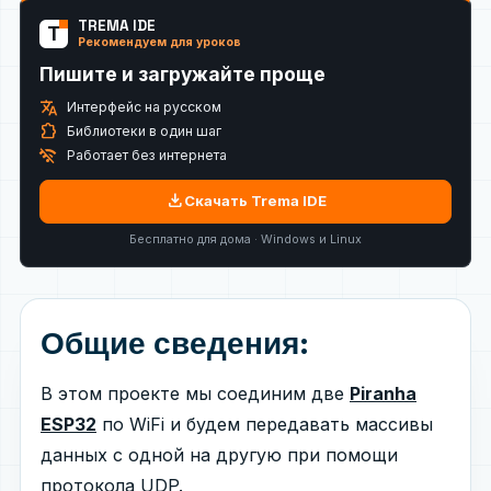
TREMA IDE
T
Рекомендуем для уроков
Пишите и загружайте проще
translate
Интерфейс на русском
extension
Библиотеки в один шаг
wifi_off
Работает без интернета
download
Скачать Trema IDE
Бесплатно для дома · Windows и Linux
Общие сведения:
В этом проекте мы соединим две
Piranha
ESP32
по WiFi и будем передавать массивы
данных с одной на другую при помощи
протокола UDP.