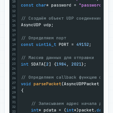
10
const
char
* password = 
"password1234
11
12
13
// Создаём объект UDP соединения
14
AsyncUDP udp;

15
16
17
// Определяем порт
18
const
uint16_t
 PORT = 
49152
;

19
20
21
// Массив данных для отправки
22
int
 SDATA[
2
] {
1984
, 
2021
};

23
24
25
// Определяем callback функцию обраб
26
27
void
parsePacket
(AsyncUDPPacket pack
28
{

29
30
31
// Записываем адрес начала данны
32
int
* pdata = (
int
*)packet.
data
();
33