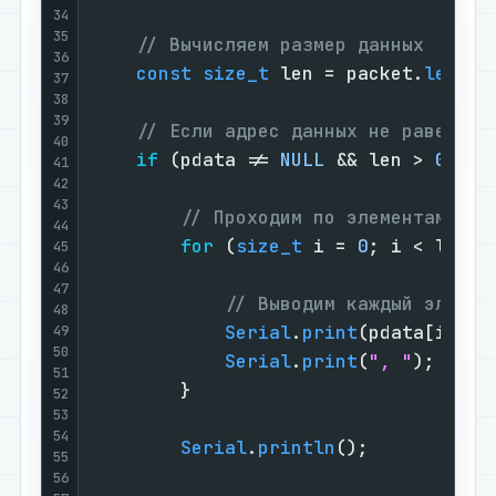
34
35
// Вычисляем размер данных
36
const
size_t
 len = packet.
length
37
38
39
// Если адрес данных не равен ну
40
if
 (pdata != 
NULL
 && len > 
0
) {

41
42
43
// Проходим по элементам мас
44
for
 (
size_t
 i = 
0
; i < len; i
45
46
47
// Выводим каждый элемен
48
Serial
.
print
(pdata[i]);

49
50
Serial
.
print
(
", "
);

51
        }

52
53
54
Serial
.
println
();

55
56