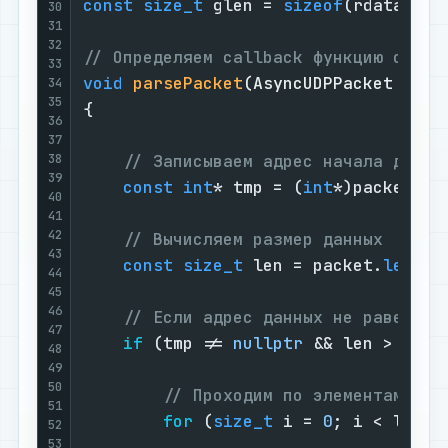
const
size_t
 glen = 
sizeof
(rdata) / 
30
31
32
// Определяем callback функцию обраб
33
void
parsePacket
(AsyncUDPPacket pack
34
35
{

36
37
38
// Записываем адрес начала данны
39
const
int
* tmp = (
int
*)packet.
da
40
41
42
// Вычисляем размер данных
43
const
size_t
 len = packet.
length
44
45
46
// Если адрес данных не равен ну
47
if
 (tmp != 
nullptr
 && len > 
0
) {

48
49
50
// Проходим по элементам мас
51
for
 (
size_t
 i = 
0
; i < len &
52
53