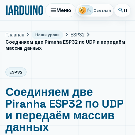
menu
search
light_mode
dark_mode
Меню
Поис
Светлая
chevron_right
chevron_right
chevron_right
Главная
ESP32
Наши уроки
Соединяем две Piranha ESP32 по UDP и передаём
массив данных
ESP32
Соединяем две
Piranha ESP32 по UDP
и передаём массив
данных