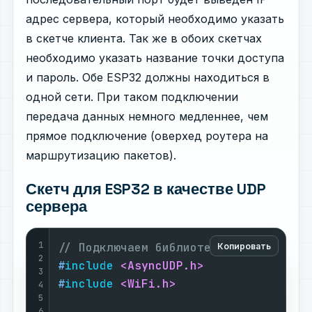
адрес сервера, который необходимо указать
в скетче клиента. Так же в обоих скетчах
необходимо указать название точки доступа
и пароль. Обе ESP32 должны находиться в
одной сети. При таком подключении
передача данных немного медленнее, чем
прямое подключение (оверхед роутера на
маршрутизацию пакетов).
Скетч для ESP32 в качестве UDP
сервера
1
// Подключаем библиотеки
Копировать
2
#
include
<AsyncUDP.h>
3
#
include
<WiFi.h>
4
5
6