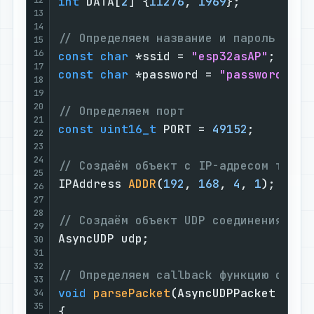
int
 DATA[
2
] {
11276
, 
1969
};

13
14
// Определяем название и пароль точк
15
16
const
char
 *ssid = 
"esp32asAP"
17
const
char
 *password = 
"password1234
18
19
20
// Определяем порт
21
const
uint16_t
 PORT = 
49152
;

22
23
24
// Создаём объект с IP-адресом точки
25
IPAddress 
ADDR
(
192
, 
168
, 
4
, 
1
)
;

26
27
28
// Создаём объект UDP соединения
29
AsyncUDP udp;

30
31
32
// Определяем callback функцию обраб
33
void
parsePacket
(AsyncUDPPacket pack
34
35
{
