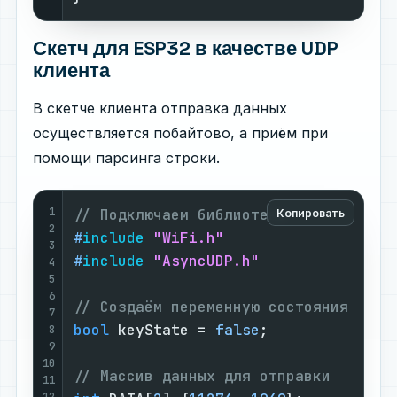
Скетч для ESP32 в качестве UDP
клиента
В скетче клиента отправка данных
осуществляется побайтово, а приём при
помощи парсинга строки.
1
// Подключаем библиотеки
Копировать
2
#
include
"WiFi.h"
3
#
include
"AsyncUDP.h"
4
5
6
// Создаём переменную состояния кноп
7
bool
 keyState = 
false
;

8
9
10
// Массив данных для отправки
11
12