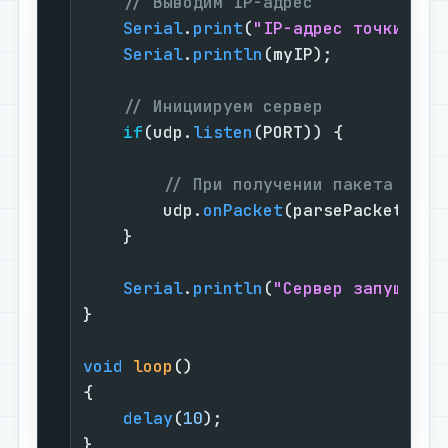
// Выводим IP-адрес
Serial
.
print
(
"IP-адрес точки дос
Serial
.
println
(myIP);

// Инициируем сервер
if
(udp.
listen
(PORT)) {

// При получении пакета вызы
        udp.
onPacket
(parsePacket);

    }

Serial
.
println
(
"Сервер запущен."
}

void
loop
()
{

delay
(
10
);

}