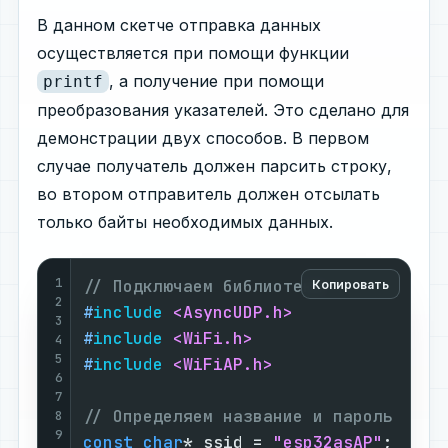
В данном скетче отправка данных
осуществляется при помощи функции
, а получение при помощи
printf
преобразования указателей. Это сделано для
демонстрации двух способов. В первом
случае получатель должен парсить строку,
во втором отправитель должен отсылать
только байты необходимых данных.
1
// Подключаем библиотеки
Копировать
2
#
include
<AsyncUDP.h>
3
#
include
<WiFi.h>
4
5
#
include
<WiFiAP.h>
6
7
// Определяем название и пароль точк
8
9
const
char
* ssid = 
"esp32asAP"