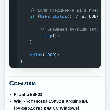
// Если соединение WiFi прервано
if
 (
WiFi
.
status
() != WL_CONNECTED
// Вызываем функцию setup(),
setup
();

    }

delay
(
1000
);

}
Ссылки
Piranha ESP32
Wiki - Установка ESP32 в Arduino IDE
(руководство для ОС Windows)