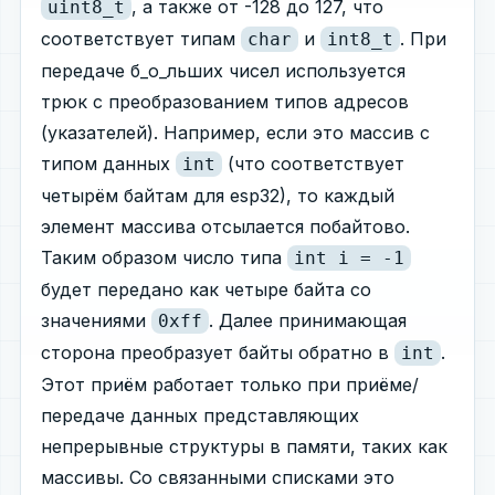
, а также от -128 до 127, что
uint8_t
соответствует типам
и
. При
char
int8_t
передаче б_о_льших чисел используется
трюк с преобразованием типов адресов
(указателей). Например, если это массив с
типом данных
(что соответствует
int
четырём байтам для esp32), то каждый
элемент массива отсылается побайтово.
Таким образом число типа
int i = -1
будет передано как четыре байта со
значениями
. Далее принимающая
0xff
сторона преобразует байты обратно в
.
int
Этот приём работает только при приёме/
передаче данных представляющих
непрерывные структуры в памяти, таких как
массивы. Со связанными списками это