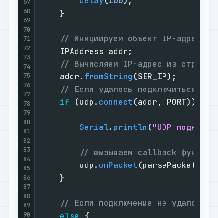
delay
(
100
);

67
68
    }

69
70
// Инициируем объект IP-адреса
71
72
    IPAddress addr;

73
// Вычисляем IP-адрес из строки
74
    addr.
fromString
(SER_IP);

75
76
// Если удалось подключиться по 
77
if
 (udp.
connect
(addr, PORT)) {

78
79
80
Serial
.
println
(
"UDP подключё
81
82
83
// вызываем callback функцию
84
        udp.
onPacket
(parsePacket);

85
    }

86
87
88
// Если подключение не удалось
89
90
else
 {
