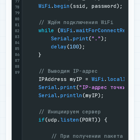
77
WiFi
.
begin
(ssid, password);

78
79
80
// Ждём подключения WiFi
81
while
 (
WiFi
.
waitForConnectResult
82
83
Serial
.
print
(
"."
);

84
delay
(
100
);

85
    }

86
87
88
// Выводим IP-адрес
89
    IPAddress myIP = 
WiFi
.
localIP
();

Serial
.
print
(
"IP-адрес точки дос
Serial
.
println
(myIP);

// Инициируем сервер
if
(udp.
listen
(PORT)) {

// При получении пакета вызы