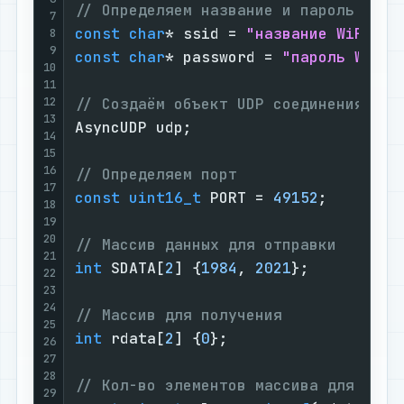
// Определяем название и пароль точк
7
const
char
* ssid = 
"название WiFi"
8
9
const
char
* password = 
"пароль WiFi"
;
10
11
12
// Создаём объект UDP соединения
13
AsyncUDP udp;

14
15
16
// Определяем порт
17
const
uint16_t
 PORT = 
49152
;

18
19
20
// Массив данных для отправки
21
int
 SDATA[
2
] {
1984
, 
2021
};

22
23
24
// Массив для получения
25
int
 rdata[
2
] {
0
};

26
27
28
// Кол-во элементов массива для полу
29