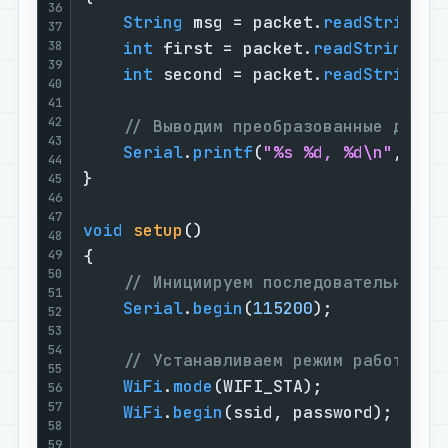
36
String
 msg = packet.
readStringUn
37
38
int
 first = packet.
readStringUnt
39
int
 second = packet.
readStringUn
40
41
42
// Выводим преобразованные данны
43
Serial
.
printf
(
"%s %d, %d\n"
, msg
44
}

45
46
47
void
setup
()
48
{

49
50
// Инициируем последовательный п
51
Serial
.
begin
(
115200
);

52
53
54
// Устанавливаем режим работы в 
55
WiFi
.
mode
(WIFI_STA);

56
57
WiFi
.
begin
(ssid, password);

58
59