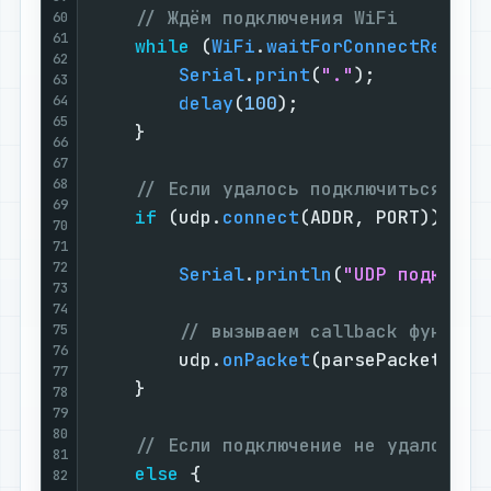
// Ждём подключения WiFi
60
61
while
 (
WiFi
.
waitForConnectResult
62
Serial
.
print
(
"."
);

63
64
delay
(
100
);

65
    }

66
67
68
// Если удалось подключиться по 
69
if
 (udp.
connect
(ADDR, PORT)) {

70
71
72
Serial
.
println
(
"UDP подключё
73
74
// вызываем callback функцию
75
76
        udp.
onPacket
(parsePacket);

77
    }

78
79
80
// Если подключение не удалось
81
else
 {

82