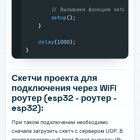
// Вызываем функцию setup(),
setup
();

    }

delay
(
1000
);

}
Скетчи проекта для
подключения через WiFi
роутер (esp32 - роутер -
esp32):
При таком подключении необходимо
сначала загрузить скетч с сервером UDP. В
последовательный порт будет выведен IP-