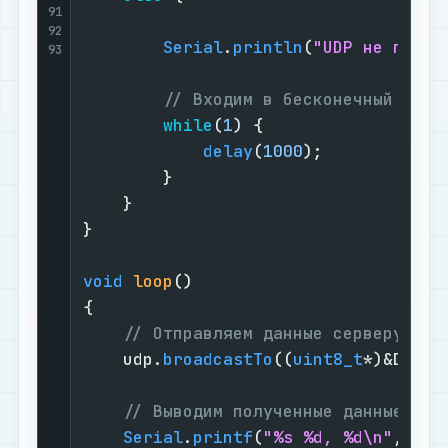
91
92
Serial
.
println
(
"UDP не подкл
93
// Входим в бесконечный цикл
while
(
1
) {

delay
(
1000
);

        }

    }

}

void
loop
()
{

// Отправляем данные серверу поб
    udp.
broadcastTo
((
uint8_t
*)&DATA,
// Выводим полученные данные в п
Serial
.
printf
(
"%s %d, %d\n"
, msg