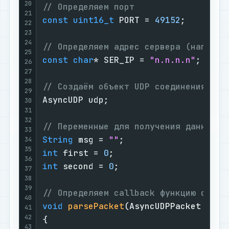
20
// Определяем порт
21
const
uint16_t
 PORT = 
49152
;

22
23
24
// Определяем адрес сервера (наприме
25
const
char
* SER_IP = 
"n.n.n.n"
;

26
27
28
// Создаём объект UDP соединения
29
AsyncUDP udp;

30
31
32
// Переменные для получения данных
33
String
 msg = 
""
34
35
int
 first = 
0
36
int
 second = 
0
;

37
38
39
// Определяем callback функцию обраб
40
void
parsePacket
(AsyncUDPPacket pack
41
42
{

43