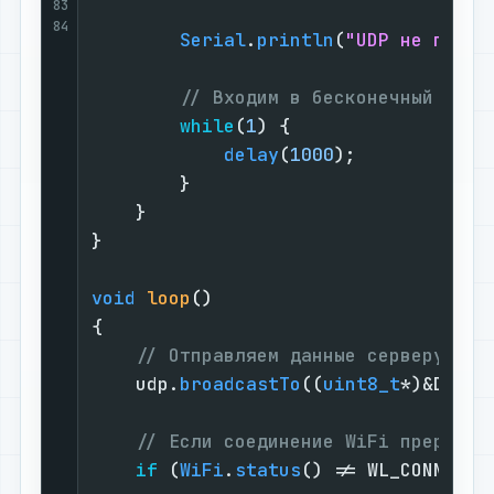
83
84
Serial
.
println
(
"UDP не подкл
// Входим в бесконечный цикл
while
(
1
) {

delay
(
1000
);

        }

    }

}

void
loop
()
{

// Отправляем данные серверу поб
    udp.
broadcastTo
((
uint8_t
*)&DATA,
// Если соединение WiFi прервано
if
 (
WiFi
.
status
() != WL_CONNECTED