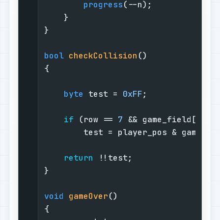
progress
(--n);

    }

}

bool
checkCollision
()
{

byte
 test = 
0xFF
;

if
 (row == 
7
 && game_field[
7
] !
        test = player_pos & game_fi
return
 !!test;

}

void
gameOver
()
{
