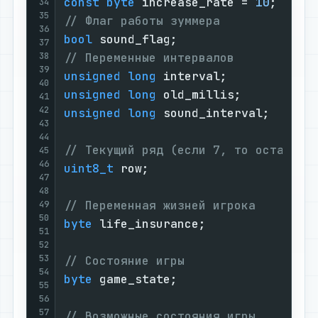
const
byte
 increase_rate = 
10
34
35
// Флаг работы зуммера
36
bool
37
38
// Переменные интервалов
39
unsigned
long
40
unsigned
long
41
42
unsigned
long
 sound_interval;

43
44
// Текущий ряд (если 7, то остаётся
45
46
uint8_t
 row;

47
48
// Переменная жизней игрока
49
50
byte
 life_insurance;

51
52
53
// Состояние игры
54
byte
 game_state;

55
56
57
// Возможные состояния игры