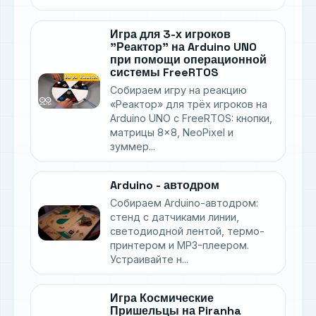
Игра для 3-х игроков
"Реактор" на Arduino UNO
при помощи операционной
системы FreeRTOS
Собираем игру на реакцию
«Реактор» для трёх игроков на
Arduino UNO с FreeRTOS: кнопки,
матрицы 8×8, NeoPixel и
зуммер...
Arduino - автодром
Собираем Arduino-автодром:
стенд с датчиками линии,
светодиодной лентой, термо-
принтером и MP3-плеером.
Устраивайте н...
Игра Космические
Пришельцы на Piranha