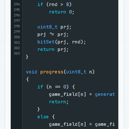
if
 (rnd > 
8
)

294
295
return
0
;

296
297
298
uint8_t
 prj;

299
    prj ^= prj;

300
bitSet
(prj, rnd);

301
302
return
 prj;

303
}

void
progress
(
uint8_t
 n)
{

if
 (n == 
0
) {

        game_field[n] = 
generate
();

return
;

    }

else
 {

        game_field[n] = game_field[