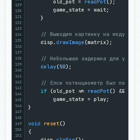
        old_pot = 
readPot
();

129
        game_state = wait;

130
131
    }

132
133
// Выводим картинку на модуль м
134
135
    disp.
drawImage
(matrix);

136
137
// Небольшая задержка для устра
138
139
delay
(
50
);

140
141
142
// Елси потенциометр был повёрн
143
if
 (old_pot != 
readPot
() && game
144
        game_state = play;

145
146
}

147
148
void
reset
()
149
150
{

151
    disp.
clrScr
();
