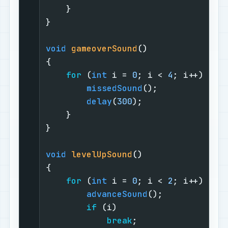
    }

}

void
gameoverSound
()
{

for
 (
int
 i = 
0
; i < 
4
; i++) {

missedSound
();

delay
(
300
);

    }

}

void
levelUpSound
()
{

for
 (
int
 i = 
0
; i < 
2
; i++) {

advanceSound
();

if
 (i)

break
;
