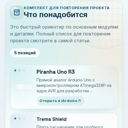
КОМПЛЕКТ ДЛЯ ПОВТОРЕНИЯ ПРОЕКТА
inventory_2
Что понадобится
Это быстрый ориентир по основным модулям
и деталям. Полный список для повторения
проекта смотрите в самой статье.
5 позиций
Piranha Uno R3
Прямой аналог Arduino Uno c
микроконтроллером ATmega328P на
ядре AVR для разработки
электронных устройств на языке C++
arrow_outward
Открыть в iArduino
Trema Shield
Плата расширения для удобного