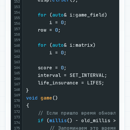
152
153
154
for
 (
auto
& i:game_field)

155
        i = 
0
;

156
157
    row = 
0
;

158
159
for
 (
auto
& i:matrix)

160
161
        i = 
0
;

162
163
    score = 
0
;

164
165
    interval = SET_INTERVAL;

166
    life_insurance = LIFES;

167
168
169
void
game
()
170
{

171
172
// Если пришло время обновлять 
173
if
 (
millis
() - old_millis > inte
174
// Запоминаем это время
175