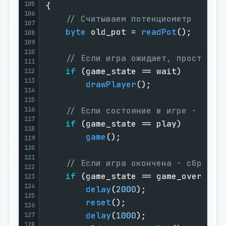
105
{

106
// Считываем потенциометр
107
byte
 old_pot = 
readPot
();

108
109
110
// Если игра ожидает, просто ор
111
if
 (game_state == wait)

112
113
drawPlayer
();

114
115
116
// Если состояние в игре - запу
117
if
 (game_state == play)

118
game
();

119
120
121
// Если игра окончена - сбрасыв
122
if
 (game_state == game_over) {

123
124
delay
(
2000
);

125
reset
();

126
delay
(
1000
);

127
128