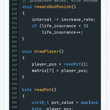
// Добавляем жизнь, если меньше 3 и
247
void
rewardAndPunish
()
248
{

249
250
    interval -= increase_rate;

251
if
 (life_insurance < 
3
)

252
        life_insurance++;

253
254
}

255
256
void
drawPlayer
()
257
258
{

259
    player_pos = 
readPot
();

260
261
    matrix[
7
] = player_pos;

262
}

263
264
265
byte
readPot
()
266
{

267
uint8_t
 pot_value = 
map
(
analogR
268
269
byte
 _player_pos;
