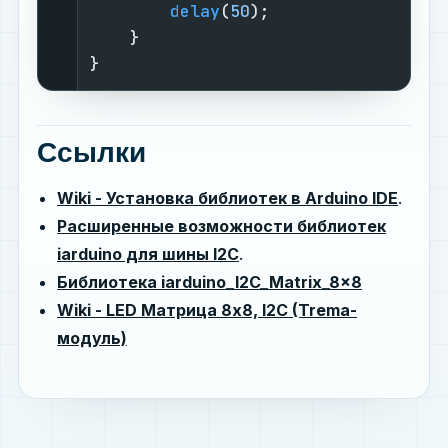
delay
(
50
);

    }

}
Ссылки
Wiki - Установка библиотек в Arduino IDE
.
Расширенные возможности библиотек
iarduino для шины I2C
.
Библиотека iarduino_I2C_Matrix_8x8
Wiki - LED Матрица 8x8, I2C (Trema-
модуль)