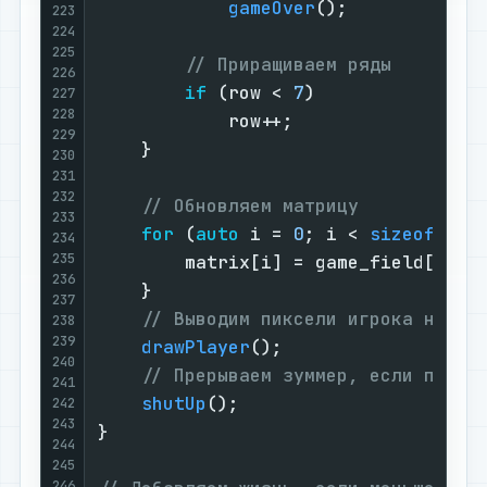
gameOver
();

223
224
225
// Приращиваем ряды
226
if
 (row < 
7
)

227
228
            row++;

229
    }

230
231
232
// Обновляем матрицу
233
for
 (
auto
 i = 
0
; i < 
sizeof
(matr
234
235
        matrix[i] = game_field[i];

236
    }

237
// Выводим пиксели игрока на ма
238
239
drawPlayer
();

240
// Прерываем зуммер, если подош
241
shutUp
();

242
243
}

244
245
246