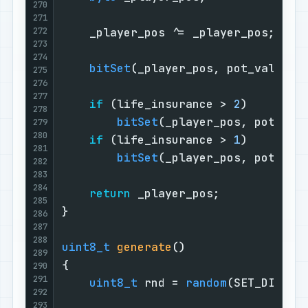
270
271
272
    _player_pos ^= _player_pos;

273
274
bitSet
(_player_pos, pot_value);

275
276
277
if
 (life_insurance > 
2
)

278
bitSet
(_player_pos, pot_val
279
280
if
 (life_insurance > 
1
)

281
bitSet
(_player_pos, pot_val
282
283
284
return
 _player_pos;

285
}

286
287
288
uint8_t
generate
()
289
{

290
291
uint8_t
 rnd = 
random
(SET_DIFICUL
292
293