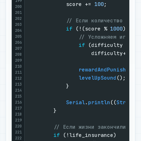
199
            score += 
100
;

200
201
202
// Если количество очко
203
if
 (!(score % 
1000
)) {

204
// Усложняем игру
205
206
if
 (difficulty < SE
207
                    difficulty++;

208
209
210
rewardAndPunish
();

211
levelUpSound
();

212
213
            }

214
215
Serial
.
println
((
String
)
216
217
        }

218
219
220
// Если жизни закончились -
221
if
 (!life_insurance)

222