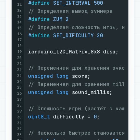
#
define
 SET_INTERVAL 500
11
12
// Определяем вывод зуммера
13
#
define
 ZUM 2
14
// Определяем сложность игры, меньш
15
16
#
define
 SET_DIFICULTY 20
17
18
iarduino_I2C_Matrix_8x8 disp;

19
20
21
// Переменная для хранения очков
22
unsigned
long
23
24
// Переменная для хранения millis н
25
unsigned
long
 sound_millis;

26
27
28
// Сложность игры (растёт с каждой 
29
uint8_t
 difficulty = 
0
;

30
31
32
// Насколько быстрее становится игр
33