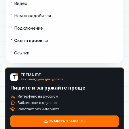
Видео
Нам понадобится
Подключение
Скетч проекта
Ссылки
TREMA IDE
T
Рекомендуем для уроков
Пишите и загружайте проще
translate
Интерфейс на русском
extension
Библиотеки в один шаг
wifi_off
Работает без интернета
download
Скачать Trema IDE