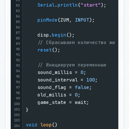
Serial
.
println
(
"start"
);

82
83
84
pinMode
(ZUM, 
INPUT
);

85
86
87
    disp.
begin
();

88
// Сбрасываем количество жизней
89
90
reset
();

91
92
// Инициируем переменные
93
94
    sound_millis = 
0
;

95
    sound_interval = 
100
;

96
    sound_flag = 
false
;

97
98
    old_millis = 
0
;

99
    game_state = wait;

100
}

101
102
103
void
loop
()
104