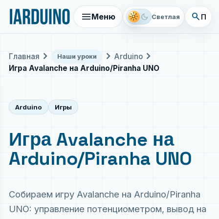
menu
search
light_mode
dark_mode
Меню
Поис
Светлая
chevron_right
chevron_right
chevron_right
Главная
Arduino
Наши уроки
Игра Avalanche на Arduino/Piranha UNO
Arduino
Игры
Игра Avalanche на
Arduino/Piranha UNO
Собираем игру Avalanche на Arduino/Piranha
UNO: управление потенциометром, вывод на