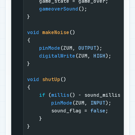
    game_state = game_over;

gameoverSound
();

}

void
makeNoise
()
{

pinMode
(ZUM, 
OUTPUT
);

digitalWrite
(ZUM, 
HIGH
);

}

void
shutUp
()
{

if
 (
millis
() - sound_millis > so
pinMode
(ZUM, 
INPUT
);

        sound_flag = 
false
;

    }

}
