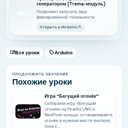
генератором (Trema-модуль)
Позволяет излучать звук
фиксированной тональности
arrow_outward
Открыть в iArduino
auto_stories
sell
Все уроки
Arduino
ПРОДОЛЖИТЬ ОБУЧЕНИЕ
Похожие уроки
Игра "Бегущий огонёк"
Собираем игру «Бегущий
огонёк» на Piranha UNO и
NeoPixel-кольце: останавливайте
огонёк в нужном месте кнопкой,
пока с...