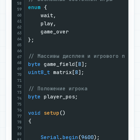
58
enum
 {

59
    wait,

60
61
    play,

62
    game_over

63
64
};

65
66
// Массивы дисплея и игрового поля
67
68
byte
 game_field[
8
69
uint8_t
 matrix[
8
];

70
71
72
// Положение игрока
73
byte
 player_pos;

74
75
76
void
setup
()
77
{

78
79
80
Serial
.
begin
(
9600
);

81