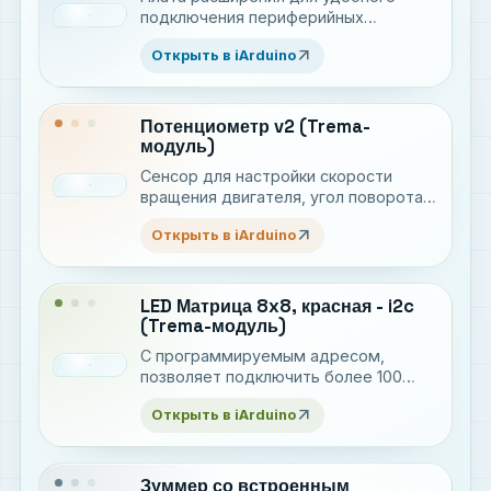
подключения периферийных
устройств
arrow_outward
Открыть в iArduino
Потенциометр v2 (Trema-
модуль)
Сенсор для настройки скорости
вращения двигателя, угол поворота
сервопривода, яркости светодиода и
arrow_outward
Открыть в iArduino
т.д.
LED Матрица 8x8, красная - i2c
(Trema-модуль)
С программируемым адресом,
позволяет подключить более 100
штук по всего по двум проводам
arrow_outward
Открыть в iArduino
Зуммер со встроенным