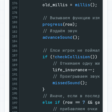
176
        old_millis = 
millis
();

177
178
// Вызываем функцию изменен
179
180
progress
(row);

181
// Издаём звук
182
183
advanceSound
();

184
185
// Елси игрок не поймал пик
186
187
if
 (!
checkCollision
()) {

188
// Отнимаем одну жизнь
189
            life_insurance--;

190
191
// Проигрываем звук
192
missedSound
();

193
194
        }

195
// Иначе, если в последнем 
196
else
if
 (row == 
7
 && game_f
197
198
// прибавляем очки