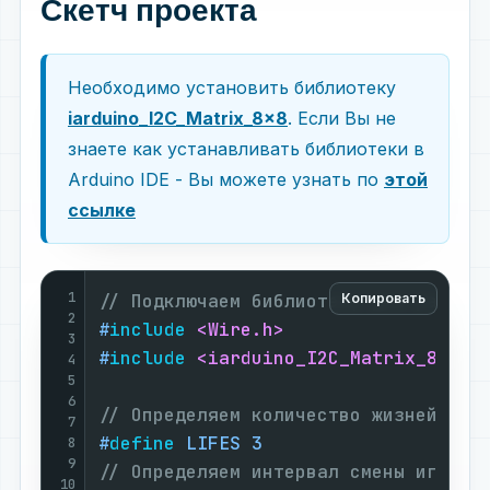
Скетч проекта
Необходимо установить библиотеку
iarduino_I2C_Matrix_8x8
. Если Вы не
знаете как устанавливать библиотеки в
Arduino IDE - Вы можете узнать по
этой
ссылке
1
// Подключаем библиотеку для работы
Копировать
2
#
include
<Wire.h>
3
#
include
<iarduino_I2C_Matrix_8x8.h
4
5
6
// Определяем количество жизней
7
#
define
 LIFES 3
8
9
// Определяем интервал смены игрово
10