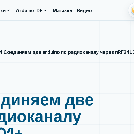
li
expand_more
expand_more
ки
Arduino IDE
Магазин
Видео
4 Соединяем две arduino по радиоканалу через nRF24L
единяем две
адиоканалу
01+