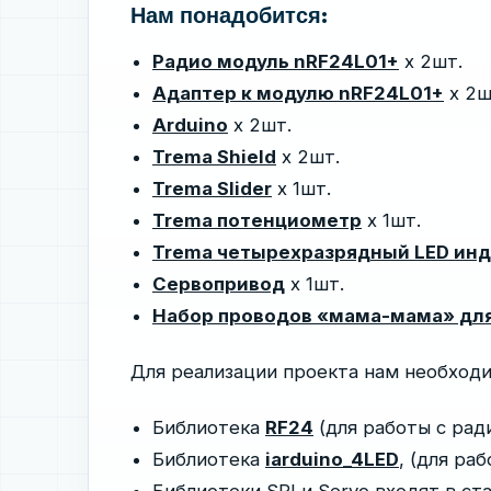
Нам понадобится:
Радио модуль nRF24L01+
х 2шт.
Адаптер к модулю nRF24L01+
х 2ш
Arduino
х 2шт.
Trema Shield
х 2шт.
Trema Slider
х 1шт.
Trema потенциометр
х 1шт.
Trema четырехразрядный LED ин
Сервопривод
x 1шт.
Набор проводов «мама-мама» дл
Для реализации проекта нам необходи
Библиотека
RF24
(для работы с рад
Библиотека
iarduino_4LED
, (для ра