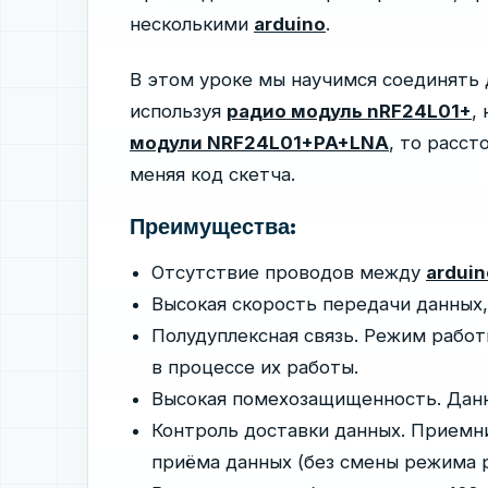
несколькими
arduino
.
В этом уроке мы научимся соединять
используя
радио модуль nRF24L01+
,
модули NRF24L01+PA+LNA
, то расс
меняя код скетча.
Преимущества:
Отсутствие проводов между
arduin
Высокая скорость передачи данных,
Полудуплексная связь. Режим рабо
в процессе их работы.
Высокая помехозащищенность. Данн
Контроль доставки данных. Приемн
приёма данных (без смены режима 