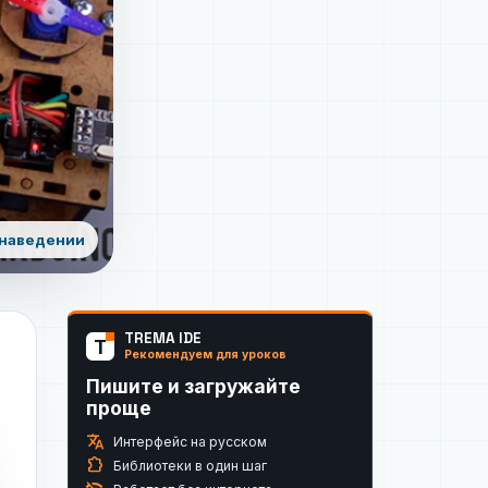
 наведении
TREMA IDE
T
Рекомендуем для уроков
Пишите и загружайте
проще
translate
Интерфейс на русском
extension
Библиотеки в один шаг