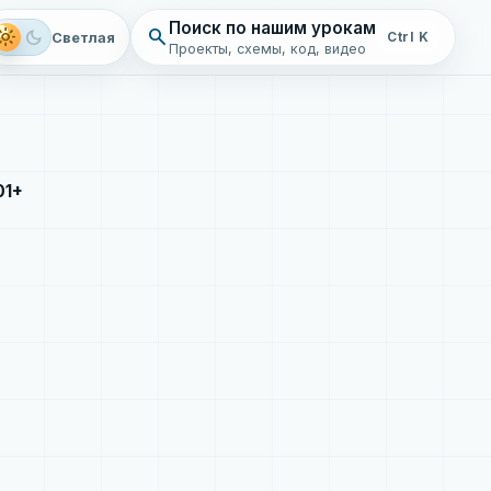
Поиск по нашим урокам
search
ght_mode
dark_mode
Светлая
Ctrl K
Проекты, схемы, код, видео
01+