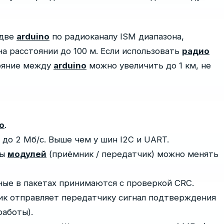
 две
arduino
по радиоканалу ISM диапазона,
 на расстоянии до 100 м. Если использовать
радио
тояние между
arduino
можно увеличить до 1 км, не
o
.
 до 2 Мб/с. Выше чем у шин I2C и UART.
ты
модулей
(приёмник / передатчик) можно менять
ые в пакетах принимаются с проверкой CRC.
ик отправляет передатчику сигнал подтверждения
работы).