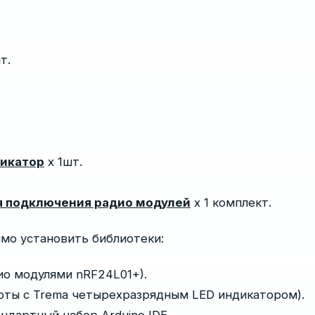
т.
дикатор
х 1шт.
я подключения радио модулей
х 1 комплект.
мо установить библиотеки:
ио модулями nRF24L01+).
боты с Trema четырехразрядным LED индикатором).