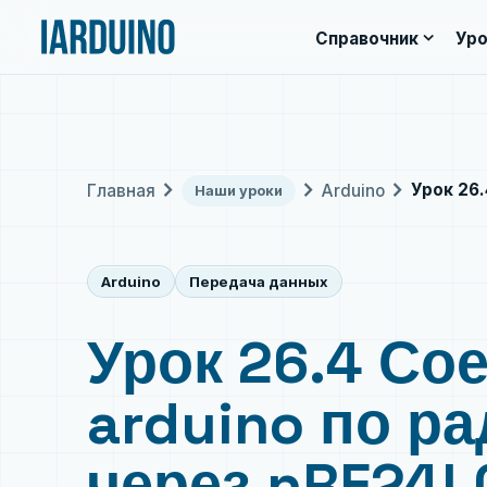
expand_more
Справочник
Уро
chevron_right
chevron_right
chevron_right
Урок 26.
Главная
Arduino
Наши уроки
Arduino
Передача данных
Урок 26.4 Со
arduino по р
через nRF24L