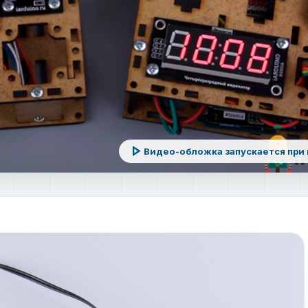
play_arrow
Видео-обложка запускается при